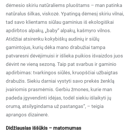
dėmesio skiriu natūraliems pluoštams – man patinka
natūralus šilkas, viskozė. Ypatingą dėmesį skiriu vilnai,
tad savo klientams siūlau gaminius iš ekologiškai
apdirbtos alpakų, „baby“ alpakų, kašmyro vilnos.
Atidžiai atsirenku kokybiškų audinių ir siūlų
gamintojus, kurių dėka mano drabužiai tampa
patvaresni dėvėjimuisi ir išlieka puikios išvaizdos juos
dėvint ne vieną sezoną. Taip pat svarbus ir gaminio
apdirbimas: tvarkingos siūlės, kruopščiai užbaigtas
drabužis. Siekiu darniai vystyti savo prekės ženklą
įvairiomis prasmėmis. Gerbiu žmones, kurie man
padeda įgyvendinti idėjas, todėl siekiu išlaikyti jų
orumą, atsilygindama už pastangas“, – teigia
aprangos dizainerė.
Didžiausias iššūkis – matomumas