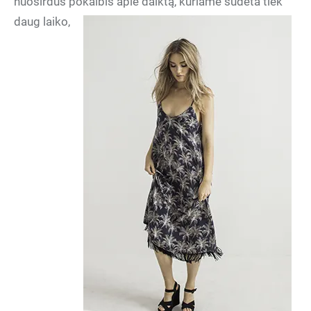
nuoširdus pokalbis apie daiktą, kuriame sudėta tiek
daug l
aiko,