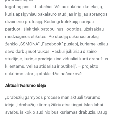
logotipą pasilikti ateičiai. Vėliau sukūriau kolekciją,
kuria apsigyniau bakalauro studijas ir įgijau aprangos
dizainerio profesiją. Kadangi kolekciją norėjau
parduoti, šiek tiek patobulinusi logotipą, užsisakiau
medžiagines etiketes. Po studijų sukūriau prekių
ženklo „SSMONA“ „Facebook“ puslapį, kuriame kėliau
savo darbų nuotraukas. Paskui įsikūriau dizaino
studijoje, kurioje pradėjau individualiai kurti drabužius
klientams. Vėliau atidariau ir butikėlį“, – projekto
sukūrimo istoriją atskleidžia pašnekovė.
Aktuali tvarumo idėja
„Drabužių gamybos procese man aktuali tvarumo
idėja. Į drabužių kūrimą žiūriu atsakingai. Man labai
svarbu, iš kokio audinio bus kuriamas drabužis. Daug