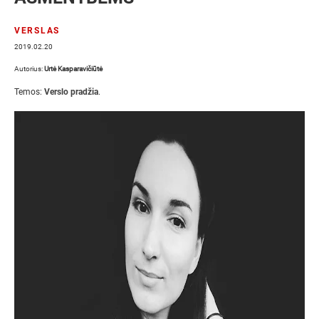
VERSLAS
2019.02.20
Autorius:
Urtė Kasparavičiūtė
Temos:
Verslo pradžia
.