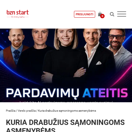
PRISIJUNGTI
0
Pradžia
/
Verslo pradžia
/
Kuria drabužius sąmoningoms asmenybėms
KURIA DRABUŽIUS SĄMONINGOMS
ASMENYBĖMS