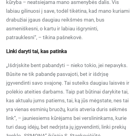
kūryba – neatsiejama mano asmenybės dalis. Vis
labiau gilinuosi į save, todėl tikėtina, kad mano kuriami
drabužiai įgaus daugiau reikšmės man, bus
asmeniškesni, o kartu ir labiau išgryninti,
patrauklesni“, – tikina pašnekovė.
Linki daryti tai, kas patinka
„Išdrįskite bent pabandyti – nieko tokio, jei nepavyks.
Būsite ne tik pabandę pasvajoti, bet ir išdrįsę
įgyvendinti savo svajonę. Tai suteiks daugiau laisvės ir
polėkio ateities darbams. Taip pat būtinai darykite tai,
kas aktualu jums patiems, tai, ką jūs mėgstate, nes tai
yra vienas esminių bruožų, kuris atveria duris sėkmės
link“, – jauniesiems kūrėjams bei verslininkams, kurie
turi daug idėjų, bet nedrįsta jų įgyvendinti, linki prekių
ženklo „SSMONA“ įkūrėja S. Stankevičiūtė.