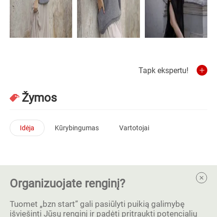
Tapk ekspertu!
Žymos
Idėja
Kūrybingumas
Vartotojai
Organizuojate renginį?
Tuomet „bzn start” gali pasiūlyti puikią galimybę
išviešinti Jūsų renginį ir padėti pritraukti potencialių