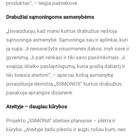
produktas“, – teigia pašnekovė.
Drabužiai sąmoningoms asmenybėms
„Įsivaizduoju, kad mano kurtus drabužius nešioja
sąmoninga asmenybė. Sąmoninga sau ir aplinkai, kuri
ją supa. Ji nesuvaržyta visuomenės įtakos, myli save ir
gyvenimą. Ji pati renkasi ir tiki savo pasirinkimais. Ji
svajoja, išlaiko paslaptingumą, kuria gražią dabartį ir
tiki šviesia ateitimi“, – apie tai, kokią asmenybę
įsivaizduoja dėvinčią „SSMONOS“ kurtus drabužius,
pasakoja aprangos dizainerė.
Ateityje – daugiau kūrybos
Projekto „SSMONA“ ateities planuose – plėtra ir
kūryba. „Ateityje žadu plėstis ir augti, toliau kurti, nes