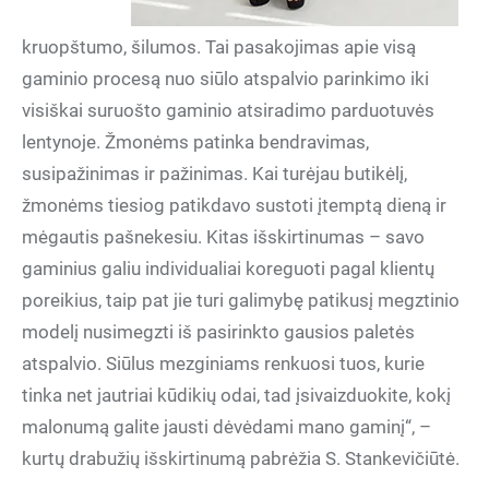
kruopštumo, šilumos. Tai pasakojimas apie visą
gaminio procesą nuo siūlo atspalvio parinkimo iki
visiškai suruošto gaminio atsiradimo parduotuvės
lentynoje. Žmonėms patinka bendravimas,
susipažinimas ir pažinimas. Kai turėjau butikėlį,
žmonėms tiesiog patikdavo sustoti įtemptą dieną ir
mėgautis pašnekesiu. Kitas išskirtinumas – savo
gaminius galiu individualiai koreguoti pagal klientų
poreikius, taip pat jie turi galimybę patikusį megztinio
modelį nusimegzti iš pasirinkto gausios paletės
atspalvio. Siūlus mezginiams renkuosi tuos, kurie
tinka net jautriai kūdikių odai, tad įsivaizduokite, kokį
malonumą galite jausti dėvėdami mano gaminį“, –
kurtų drabužių išskirtinumą pabrėžia S. Stankevičiūtė.