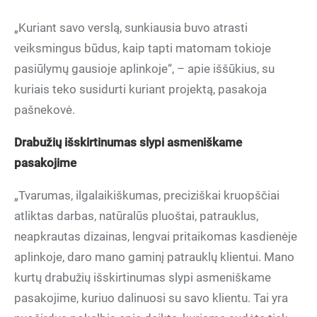
„Kuriant savo verslą, sunkiausia buvo atrasti
veiksmingus būdus, kaip tapti matomam tokioje
pasiūlymų gausioje aplinkoje“, – apie iššūkius, su
kuriais teko susidurti kuriant projektą, pasakoja
pašnekovė.
Drabužių išskirtinumas slypi asmeniškame
pasakojime
„Tvarumas, ilgalaikiškumas, preciziškai kruopščiai
atliktas darbas, natūralūs pluoštai, patrauklus,
neapkrautas dizainas, lengvai pritaikomas kasdienėje
aplinkoje, daro mano gaminį patrauklų klientui. Mano
kurtų drabužių išskirtinumas slypi asmeniškame
pasakojime, kuriuo dalinuosi su savo klientu. Tai yra