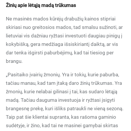
Žinių apie lėtąją madą trūkumas
Ne masinės mados kūrėjų drabužių kainos stipriai
skiriasi nuo greitosios mados, tad smalsu sužinoti, ar
lietuviai vis dažniau ryžtasi investuoti daugiau pinigų į
kokybišką, gera medžiaga išsiskiriantį daiktą, ar vis
dar tenka išgirsti paburbėjimų, kad tai tiesiog per
brangu.
„Pasitaiko įvairių žmonių. Yra ir tokių, kurie paburba,
tačiau manau, kad tam įtaką daro žinių trūkumas. Yra
žmonių, kurie nelabai gilinasi į tai, kas sudaro lėtąją
madą. Tačiau dauguma investuoja ir ryžtasi įsigyti
brangesnę prekę, kuri išliks patraukli ne vieną sezoną.
Taip pat šie klientai supranta, kas rašoma gaminio
sudėtyje, ir žino, kad tai ne masinei gamybai skirtas