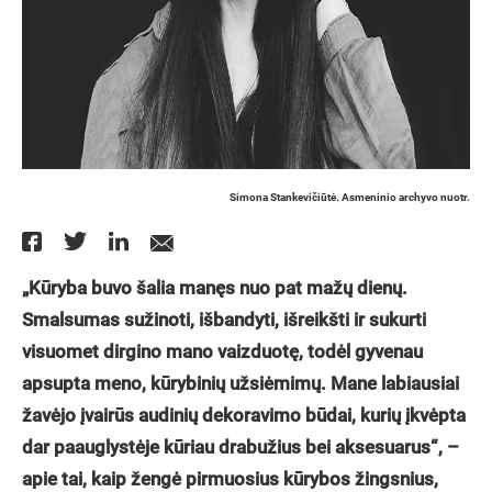
Simona Stankevičiūtė. Asmeninio archyvo nuotr.
„Kūryba buvo šalia manęs nuo pat mažų dienų.
Smalsumas sužinoti, išbandyti, išreikšti ir sukurti
visuomet dirgino mano vaizduotę, todėl gyvenau
apsupta meno, kūrybinių užsiėmimų. Mane labiausiai
žavėjo įvairūs audinių dekoravimo būdai, kurių įkvėpta
dar paauglystėje kūriau drabužius bei aksesuarus“, –
apie tai, kaip žengė pirmuosius kūrybos žingsnius,