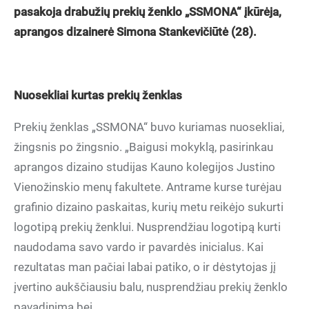
pasakoja drabužių prekių ženklo „SSMONA“ įkūrėja,
aprangos dizainerė Simona Stankevičiūtė (28).
Nuosekliai kurtas prekių ženklas
Prekių ženklas „SSMONA“ buvo kuriamas nuosekliai,
žingsnis po žingsnio. „Baigusi mokyklą, pasirinkau
aprangos dizaino studijas Kauno kolegijos Justino
Vienožinskio menų fakultete. Antrame kurse turėjau
grafinio dizaino paskaitas, kurių metu reikėjo sukurti
logotipą prekių ženklui. Nusprendžiau logotipą kurti
naudodama savo vardo ir pavardės inicialus. Kai
rezultatas man pačiai labai patiko, o ir dėstytojas jį
įvertino aukščiausiu balu, nusprendžiau prekių ženklo
pavadinimą bei