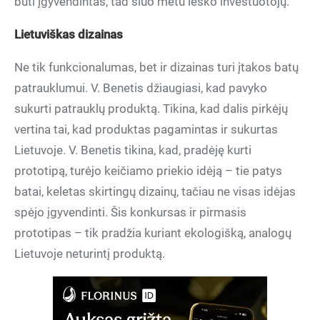
būti įgyvendintas, tad šiuo metu ieško investuotojų.
Lietuviškas dizainas
Ne tik funkcionalumas, bet ir dizainas turi įtakos batų
patrauklumui. V. Benetis džiaugiasi, kad pavyko
sukurti patrauklų produktą. Tikina, kad dalis pirkėjų
vertina tai, kad produktas pagamintas ir sukurtas
Lietuvoje. V. Benetis tikina, kad, pradėję kurti
prototipą, turėjo keičiamo priekio idėją – tie patys
batai, keletas skirtingų dizainų, tačiau ne visas idėjas
spėjo įgyvendinti. Šis konkursas ir pirmasis
prototipas – tik pradžia kuriant ekologišką, analogų
Lietuvoje neturintį produktą.