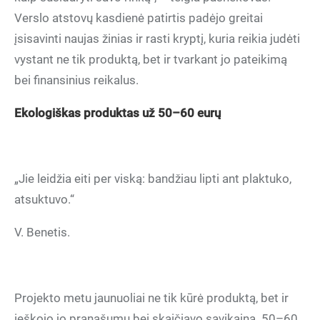
Verslo atstovų kasdienė patirtis padėjo greitai
įsisavinti naujas žinias ir rasti kryptį, kuria reikia judėti
vystant ne tik produktą, bet ir tvarkant jo pateikimą
bei finansinius reikalus.
Ekologiškas produktas už 50–60 eurų
„Jie leidžia eiti per viską: bandžiau lipti ant plaktuko,
atsuktuvo.“
V. Benetis.
Projekto metu jaunuoliai ne tik kūrė produktą, bet ir
ieškojo jo pranašumų bei skaičiavo savikainą. 50–60