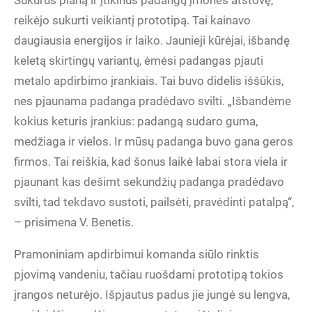
Sukūrus planą ir įtikinus padangų įmonės atstovę,
reikėjo sukurti veikiantį prototipą. Tai kainavo
daugiausia energijos ir laiko. Jaunieji kūrėjai, išbandę
keletą skirtingų variantų, ėmėsi padangas pjauti
metalo apdirbimo įrankiais. Tai buvo didelis iššūkis,
nes pjaunama padanga pradėdavo svilti. „Išbandėme
kokius keturis įrankius: padangą sudaro guma,
medžiaga ir vielos. Ir mūsų padanga buvo gana geros
firmos. Tai reiškia, kad šonus laikė labai stora viela ir
pjaunant kas dešimt sekundžių padanga pradėdavo
svilti, tad tekdavo sustoti, pailsėti, pravėdinti patalpą“,
– prisimena V. Benetis.
Pramoniniam apdirbimui komanda siūlo rinktis
pjovimą vandeniu, tačiau ruošdami prototipą tokios
įrangos neturėjo. Išpjautus padus jie jungė su lengva,