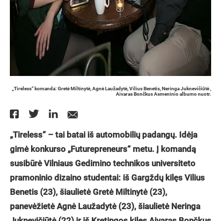
„Tireless“ komanda: Gretė Miltinytė, Agnė Laužadytė, Vilius Benetis, Neringa Juknevičiūtė ,
Aivaras Bončkus Asmeninio albumo nuotr.
„Tireless“ – tai batai iš automobilių padangų. Idėja
gimė konkurso „Futurepreneurs“ metu. Į komandą
susibūrė Vilniaus Gedimino technikos universiteto
pramoninio dizaino studentai: iš Gargždų kilęs Vilius
Benetis (23), šiaulietė Gretė Miltinytė (23),
panevėžietė Agnė Laužadytė (23), šiaulietė Neringa
Juknevičiūtė (22) ir iš Kretingos kilęs Aivaras Bončkus