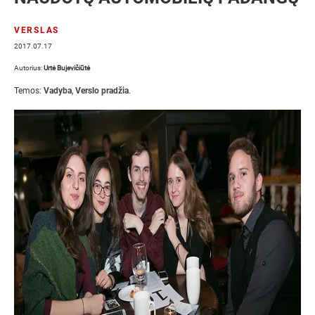
VERSLAS
2017.07.17
Autorius:
Urtė Bujevičiūtė
Temos:
Vadyba
,
Verslo pradžia
.