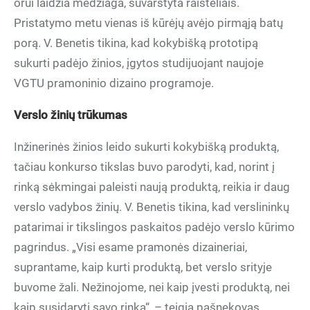
orui laidžia medžiaga, suvarstyta raišteliais.
Pristatymo metu vienas iš kūrėjų avėjo pirmąją batų
porą. V. Benetis tikina, kad kokybišką prototipą
sukurti padėjo žinios, įgytos studijuojant naujoje
VGTU pramoninio dizaino programoje.
Verslo žinių trūkumas
Inžinerinės žinios leido sukurti kokybišką produktą,
tačiau konkurso tikslas buvo parodyti, kad, norint į
rinką sėkmingai paleisti naują produktą, reikia ir daug
verslo vadybos žinių. V. Benetis tikina, kad verslininkų
patarimai ir tikslingos paskaitos padėjo verslo kūrimo
pagrindus. „Visi esame pramonės dizaineriai,
suprantame, kaip kurti produktą, bet verslo srityje
buvome žali. Nežinojome, nei kaip įvesti produktą, nei
kaip susidaryti savo rinką“, – teigia pašnekovas.