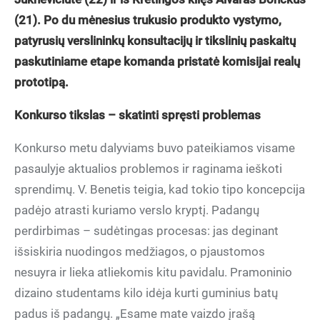
(21). Po du mėnesius trukusio produkto vystymo,
patyrusių verslininkų konsultacijų ir tikslinių paskaitų
paskutiniame etape komanda pristatė komisijai realų
prototipą.
Konkurso tikslas – skatinti spręsti problemas
Konkurso metu dalyviams buvo pateikiamos visame
pasaulyje aktualios problemos ir raginama ieškoti
sprendimų. V. Benetis teigia, kad tokio tipo koncepcija
padėjo atrasti kuriamo verslo kryptį. Padangų
perdirbimas – sudėtingas procesas: jas deginant
išsiskiria nuodingos medžiagos, o pjaustomos
nesuyra ir lieka atliekomis kitu pavidalu. Pramoninio
dizaino studentams kilo idėja kurti guminius batų
padus iš padangų. „Esame mate vaizdo įrašą