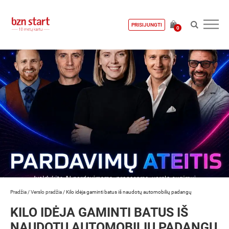
PRISIJUNGTI
0
Pradžia
/
Verslo pradžia
/
Kilo idėja gaminti batus iš naudotų automobilių padangų
KILO IDĖJA GAMINTI BATUS IŠ
NAUDOTŲ AUTOMOBILIŲ PADANGŲ