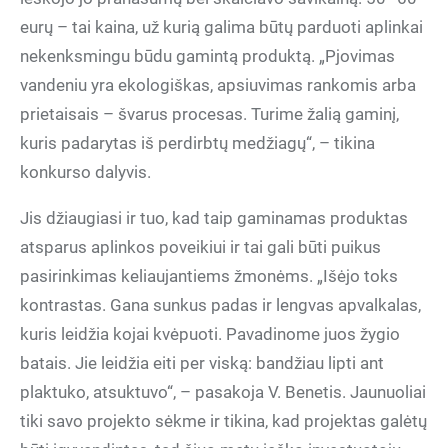
eurų – tai kaina, už kurią galima būtų parduoti aplinkai
nekenksmingu būdu gamintą produktą. „Pjovimas
vandeniu yra ekologiškas, apsiuvimas rankomis arba
prietaisais – švarus procesas. Turime žalią gaminį,
kuris padarytas iš perdirbtų medžiagų“, – tikina
konkurso dalyvis.
Jis džiaugiasi ir tuo, kad taip gaminamas produktas
atsparus aplinkos poveikiui ir tai gali būti puikus
pasirinkimas keliaujantiems žmonėms. „Išėjo toks
kontrastas. Gana sunkus padas ir lengvas apvalkalas,
kuris leidžia kojai kvėpuoti. Pavadinome juos žygio
batais. Jie leidžia eiti per viską: bandžiau lipti ant
plaktuko, atsuktuvo“, – pasakoja V. Benetis. Jaunuoliai
tiki savo projekto sėkme ir tikina, kad projektas galėtų