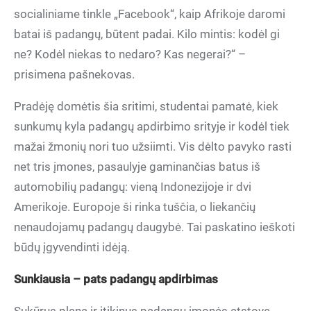
socialiniame tinkle „Facebook“, kaip Afrikoje daromi
batai iš padangų, būtent padai. Kilo mintis: kodėl gi
ne? Kodėl niekas to nedaro? Kas negerai?“ –
prisimena pašnekovas.
Pradėję domėtis šia sritimi, studentai pamatė, kiek
sunkumų kyla padangų apdirbimo srityje ir kodėl tiek
mažai žmonių nori tuo užsiimti. Vis dėlto pavyko rasti
net tris įmones, pasaulyje gaminančias batus iš
automobilių padangų: vieną Indonezijoje ir dvi
Amerikoje. Europoje ši rinka tuščia, o liekančių
nenaudojamų padangų daugybė. Tai paskatino ieškoti
būdų įgyvendinti idėją.
Sunkiausia – pats padangų apdirbimas