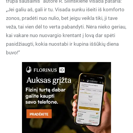
trupa sausainis“ autorė R. Šilinskienė visada pataria:
„Jei galiu aš, gali ir tu. Visada sunku išeiti iš komforto
zonos, pradėti nuo nulio, bet jeigu veikla tiki, ji tave
veža, tai vien dėl to verta pabandyti. Nėra nieko geriau,
kai vakare nuo nuovargio krentant į lovą dar spėti
pasidžiaugti, kokia nuostabi ir kupina iššūkių diena
buvo!“