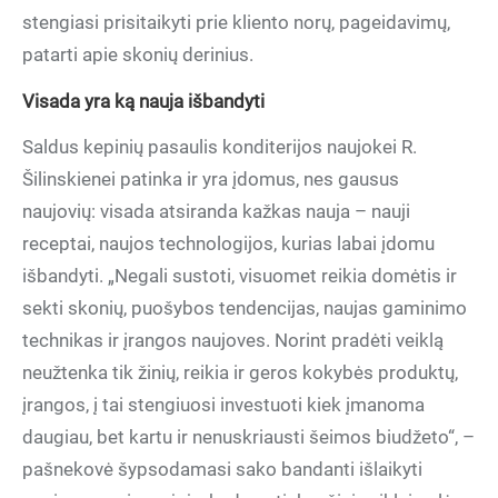
stengiasi prisitaikyti prie kliento norų, pageidavimų,
patarti apie skonių derinius.
Visada yra ką nauja išbandyti
Saldus kepinių pasaulis konditerijos naujokei R.
Šilinskienei patinka ir yra įdomus, nes gausus
naujovių: visada atsiranda kažkas nauja – nauji
receptai, naujos technologijos, kurias labai įdomu
išbandyti. „Negali sustoti, visuomet reikia domėtis ir
sekti skonių, puošybos tendencijas, naujas gaminimo
technikas ir įrangos naujoves. Norint pradėti veiklą
neužtenka tik žinių, reikia ir geros kokybės produktų,
įrangos, į tai stengiuosi investuoti kiek įmanoma
daugiau, bet kartu ir nenuskriausti šeimos biudžeto“, –
pašnekovė šypsodamasi sako bandanti išlaikyti