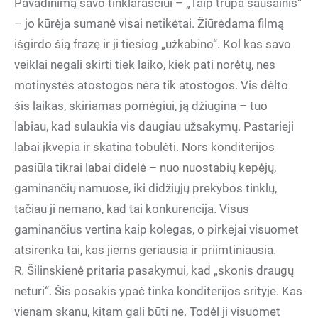
Pavadinimą savo tinklaraščiui – „Taip trupa sausainis“
– jo kūrėja sumanė visai netikėtai. Žiūrėdama filmą
išgirdo šią frazę ir ji tiesiog „užkabino“. Kol kas savo
veiklai negali skirti tiek laiko, kiek pati norėtų, nes
motinystės atostogos nėra tik atostogos. Vis dėlto
šis laikas, skiriamas pomėgiui, ją džiugina – tuo
labiau, kad sulaukia vis daugiau užsakymų. Pastarieji
labai įkvepia ir skatina tobulėti. Nors konditerijos
pasiūla tikrai labai didelė – nuo nuostabių kepėjų,
gaminančių namuose, iki didžiųjų prekybos tinklų,
tačiau ji nemano, kad tai konkurencija. Visus
gaminančius vertina kaip kolegas, o pirkėjai visuomet
atsirenka tai, kas jiems geriausia ir priimtiniausia.
R. Šilinskienė pritaria pasakymui, kad „skonis draugų
neturi“. Šis posakis ypač tinka konditerijos srityje. Kas
vienam skanu, kitam gali būti ne. Todėl ji visuomet