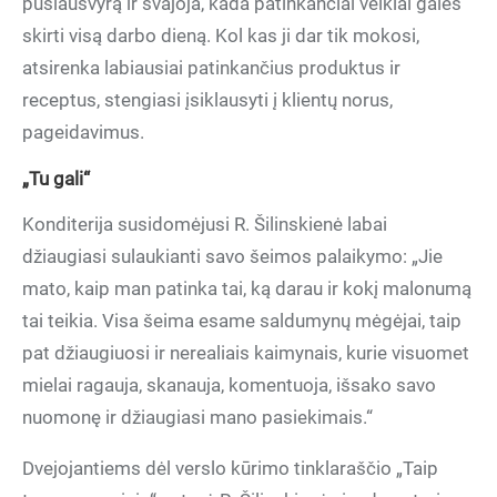
pusiausvyrą ir svajoja, kada patinkančiai veiklai galės
skirti visą darbo dieną. Kol kas ji dar tik mokosi,
atsirenka labiausiai patinkančius produktus ir
receptus, stengiasi įsiklausyti į klientų norus,
pageidavimus.
„Tu gali“
Konditerija susidomėjusi R. Šilinskienė labai
džiaugiasi sulaukianti savo šeimos palaikymo: „Jie
mato, kaip man patinka tai, ką darau ir kokį malonumą
tai teikia. Visa šeima esame saldumynų mėgėjai, taip
pat džiaugiuosi ir nerealiais kaimynais, kurie visuomet
mielai ragauja, skanauja, komentuoja, išsako savo
nuomonę ir džiaugiasi mano pasiekimais.“
Dvejojantiems dėl verslo kūrimo tinklaraščio „Taip