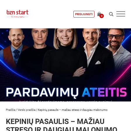
PRISIJUNGTI
0
Pradžia
/
Verslo pradžia
/
Kepinių pasaulis – mažiau streso ir daugiau malonumo
KEPINIŲ PASAULIS – MAŽIAU
STRESO IR DAUGIAU MALONUMO