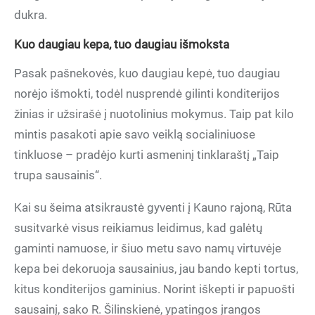
dukra.
Kuo daugiau kepa, tuo daugiau išmoksta
Pasak pašnekovės, kuo daugiau kepė, tuo daugiau
norėjo išmokti, todėl nusprendė gilinti konditerijos
žinias ir užsirašė į nuotolinius mokymus. Taip pat kilo
mintis pasakoti apie savo veiklą socialiniuose
tinkluose – pradėjo kurti asmeninį tinklaraštį „Taip
trupa sausainis“.
Kai su šeima atsikraustė gyventi į Kauno rajoną, Rūta
susitvarkė visus reikiamus leidimus, kad galėtų
gaminti namuose, ir šiuo metu savo namų virtuvėje
kepa bei dekoruoja sausainius, jau bando kepti tortus,
kitus konditerijos gaminius. Norint iškepti ir papuošti
sausainį, sako R. Šilinskienė, ypatingos įrangos