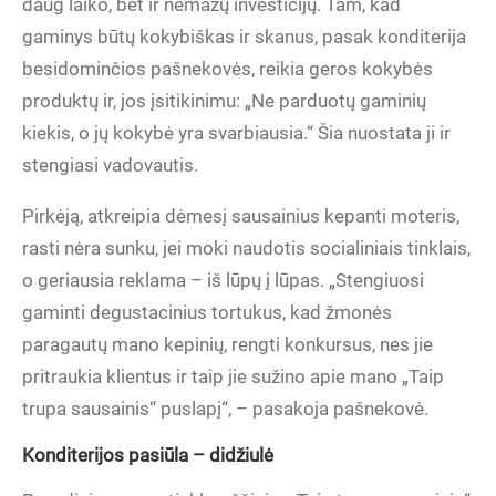
daug laiko, bet ir nemažų investicijų. Tam, kad
gaminys būtų kokybiškas ir skanus, pasak konditerija
besidominčios pašnekovės, reikia geros kokybės
produktų ir, jos įsitikinimu: „Ne parduotų gaminių
kiekis, o jų kokybė yra svarbiausia.“ Šia nuostata ji ir
stengiasi vadovautis.
Pirkėją, atkreipia dėmesį sausainius kepanti moteris,
rasti nėra sunku, jei moki naudotis socialiniais tinklais,
o geriausia reklama – iš lūpų į lūpas. „Stengiuosi
gaminti degustacinius tortukus, kad žmonės
paragautų mano kepinių, rengti konkursus, nes jie
pritraukia klientus ir taip jie sužino apie mano „Taip
trupa sausainis“ puslapį“, – pasakoja pašnekovė.
Konditerijos pasiūla – didžiulė