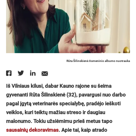
Rūta Šilinskienė Asmeninio albumo nuotrauka
Iš Vilniaus kilusi, dabar Kauno rajone su šeima
gyvenanti Rūta Šilinskienė (32), pavargusi nuo darbo
pagal įgytą veterinarės specialybę, pradėjo ieškoti
veiklos, kuri teiktų mažiau streso ir daugiau
malonumo. Tokiu užsiėmimu prieš metus tapo
sausainių dekoravimas
. Apie tai, kaip atrado