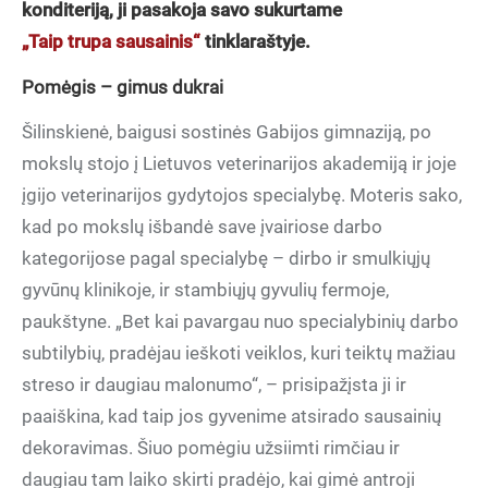
konditeriją, ji pasakoja savo sukurtame
„Taip trupa sausainis“
tinklaraštyje.
Pomėgis – gimus dukrai
Šilinskienė, baigusi sostinės Gabijos gimnaziją, po
mokslų stojo į Lietuvos veterinarijos akademiją ir joje
įgijo veterinarijos gydytojos specialybę. Moteris sako,
kad po mokslų išbandė save įvairiose darbo
kategorijose pagal specialybę – dirbo ir smulkiųjų
gyvūnų klinikoje, ir stambiųjų gyvulių fermoje,
paukštyne. „Bet kai pavargau nuo specialybinių darbo
subtilybių, pradėjau ieškoti veiklos, kuri teiktų mažiau
streso ir daugiau malonumo“, – prisipažįsta ji ir
paaiškina, kad taip jos gyvenime atsirado sausainių
dekoravimas. Šiuo pomėgiu užsiimti rimčiau ir
daugiau tam laiko skirti pradėjo, kai gimė antroji