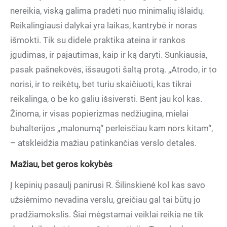
nereikia, viską galima pradėti nuo minimalių išlaidų.
Reikalingiausi dalykai yra laikas, kantrybė ir noras
išmokti. Tik su didele praktika ateina ir rankos
įgudimas, ir pajautimas, kaip ir ką daryti. Sunkiausia,
pasak pašnekovės, išsaugoti šaltą protą. „Atrodo, ir to
norisi, ir to reikėtų, bet turiu skaičiuoti, kas tikrai
reikalinga, o be ko galiu išsiversti. Bent jau kol kas.
Žinoma, ir visas popierizmas nedžiugina, mielai
buhalterijos „malonumą“ perleisčiau kam nors kitam“,
– atskleidžia mažiau patinkančias verslo detales.
Mažiau, bet geros kokybės
Į kepinių pasaulį panirusi R. Šilinskienė kol kas savo
užsiėmimo nevadina verslu, greičiau gal tai būtų jo
pradžiamokslis. Šiai mėgstamai veiklai reikia ne tik