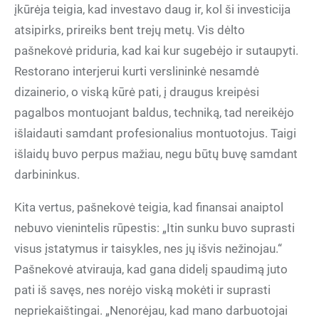
įkūrėja teigia, kad investavo daug ir, kol ši investicija
atsipirks, prireiks bent trejų metų. Vis dėlto
pašnekovė priduria, kad kai kur sugebėjo ir sutaupyti.
Restorano interjerui kurti verslininkė nesamdė
dizainerio, o viską kūrė pati, į draugus kreipėsi
pagalbos montuojant baldus, techniką, tad nereikėjo
išlaidauti samdant profesionalius montuotojus. Taigi
išlaidų buvo perpus mažiau, negu būtų buvę samdant
darbininkus.
Kita vertus, pašnekovė teigia, kad finansai anaiptol
nebuvo vienintelis rūpestis: „Itin sunku buvo suprasti
visus įstatymus ir taisykles, nes jų išvis nežinojau.“
Pašnekovė atvirauja, kad gana didelį spaudimą juto
pati iš savęs, nes norėjo viską mokėti ir suprasti
nepriekaištingai. „Nenorėjau, kad mano darbuotojai