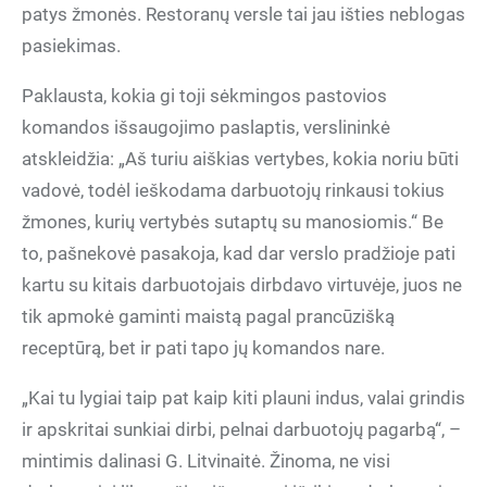
patys žmonės. Restoranų versle tai jau išties neblogas
pasiekimas.
Paklausta, kokia gi toji sėkmingos pastovios
komandos išsaugojimo paslaptis, verslininkė
atskleidžia: „Aš turiu aiškias vertybes, kokia noriu būti
vadovė, todėl ieškodama darbuotojų rinkausi tokius
žmones, kurių vertybės sutaptų su manosiomis.“ Be
to, pašnekovė pasakoja, kad dar verslo pradžioje pati
kartu su kitais darbuotojais dirbdavo virtuvėje, juos ne
tik apmokė gaminti maistą pagal prancūzišką
receptūrą, bet ir pati tapo jų komandos nare.
„Kai tu lygiai taip pat kaip kiti plauni indus, valai grindis
ir apskritai sunkiai dirbi, pelnai darbuotojų pagarbą“, –
mintimis dalinasi G. Litvinaitė. Žinoma, ne visi