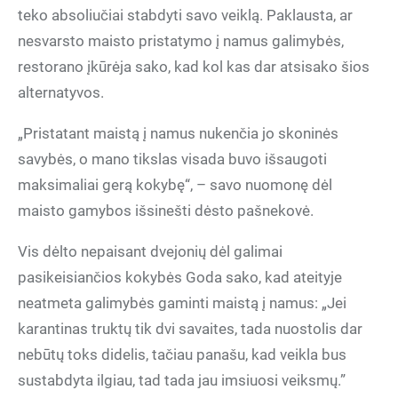
teko absoliučiai stabdyti savo veiklą. Paklausta, ar
nesvarsto maisto pristatymo į namus galimybės,
restorano įkūrėja sako, kad kol kas dar atsisako šios
alternatyvos.
„Pristatant maistą į namus nukenčia jo skoninės
savybės, o mano tikslas visada buvo išsaugoti
maksimaliai gerą kokybę“, – savo nuomonę dėl
maisto gamybos išsinešti dėsto pašnekovė.
Vis dėlto nepaisant dvejonių dėl galimai
pasikeisiančios kokybės Goda sako, kad ateityje
neatmeta galimybės gaminti maistą į namus: „Jei
karantinas truktų tik dvi savaites, tada nuostolis dar
nebūtų toks didelis, tačiau panašu, kad veikla bus
sustabdyta ilgiau, tad tada jau imsiuosi veiksmų.”