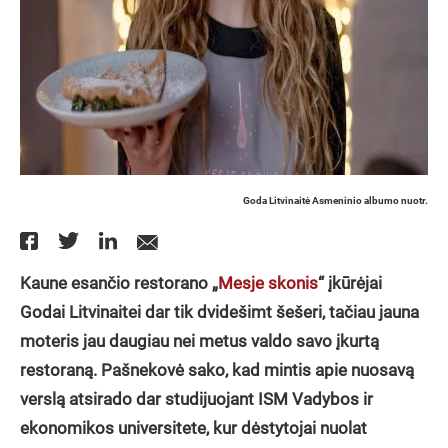
Goda Litvinaitė Asmeninio albumo nuotr.
Kaune esančio restorano „
Mesje skonis
“ įkūrėjai
Godai Litvinaitei dar tik dvidešimt šešeri, tačiau jauna
moteris jau daugiau nei metus valdo savo įkurtą
restoraną. Pašnekovė sako, kad mintis apie nuosavą
verslą atsirado dar studijuojant ISM Vadybos ir
ekonomikos universitete, kur dėstytojai nuolat