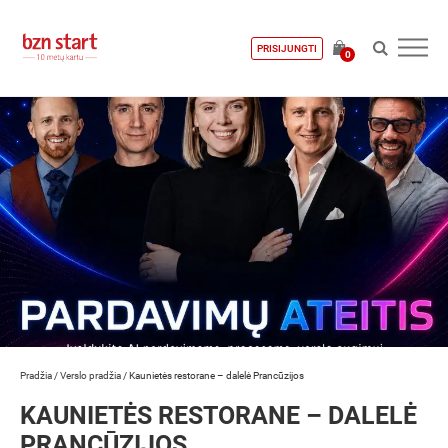
PRISIJUNGTI
0
Pradžia
/
Verslo pradžia
/
Kaunietės restorane – dalelė Prancūzijos
KAUNIETĖS RESTORANE – DALELĖ
PRANCŪZIJOS