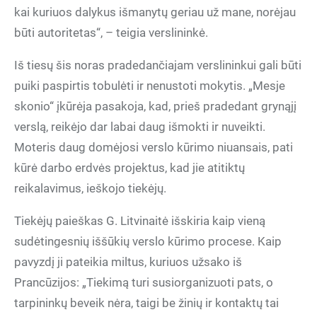
kai kuriuos dalykus išmanytų geriau už mane, norėjau
būti autoritetas“, – teigia verslininkė.
Iš tiesų šis noras pradedančiajam verslininkui gali būti
puiki paspirtis tobulėti ir nenustoti mokytis. „Mesje
skonio“ įkūrėja pasakoja, kad, prieš pradedant grynąjį
verslą, reikėjo dar labai daug išmokti ir nuveikti.
Moteris daug domėjosi verslo kūrimo niuansais, pati
kūrė darbo erdvės projektus, kad jie atitiktų
reikalavimus, ieškojo tiekėjų.
Tiekėjų paieškas G. Litvinaitė išskiria kaip vieną
sudėtingesnių iššūkių verslo kūrimo procese. Kaip
pavyzdį ji pateikia miltus, kuriuos užsako iš
Prancūzijos: „Tiekimą turi susiorganizuoti pats, o
tarpininkų beveik nėra, taigi be žinių ir kontaktų tai