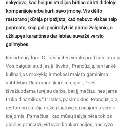
sakydavo, kad baigus studijas būtina dirbti didelėje
kompanijoje arba kurti savo įmonę. Vis dėlto
restorano įkūrėja pripažįsta, kad nebuvo viskas taip
paprasta, kaip gali pasirodyti iš pirmo žvilgsnio, o
užklupęs karantinas dar labiau suvaržė verslo
galimybes.
Išskirtinai įdomi G. Litvinaitės verslo pradžios istorija.
Vos baigusi studijas ji išvyko į Prancūziją, ten lankė
kulinarijos mokyklą ir mokėsi maisto gaminimo
subtilybių. Restorano įkūrėja teigia: „Prieš
išvažiuodama turėjau darbą, bet jį mečiau, nes jame
trūko dinamikos.“ Ir išties, pasimokiusi Prancūzijoje,
restorano įkūrėja grįžo į Lietuvą su naujomis verslo
idėjomis. Pamačiusi, kad mūsų šalyje nėra tokios
didelės prancūzų virtuvės konkurencijos, pasiryžo