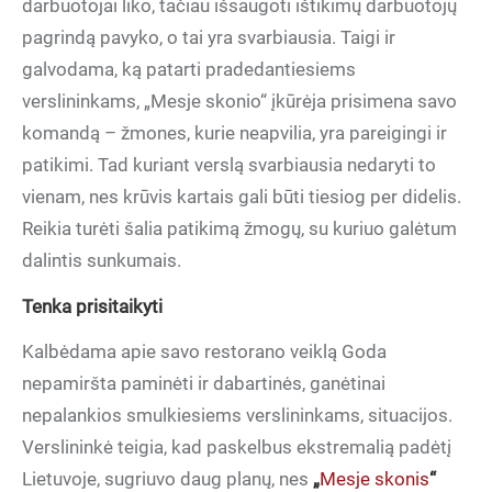
darbuotojai liko, tačiau išsaugoti ištikimų darbuotojų
pagrindą pavyko, o tai yra svarbiausia. Taigi ir
galvodama, ką patarti pradedantiesiems
verslininkams, „Mesje skonio“ įkūrėja prisimena savo
komandą – žmones, kurie neapvilia, yra pareigingi ir
patikimi. Tad kuriant verslą svarbiausia nedaryti to
vienam, nes krūvis kartais gali būti tiesiog per didelis.
Reikia turėti šalia patikimą žmogų, su kuriuo galėtum
dalintis sunkumais.
Tenka prisitaikyti
Kalbėdama apie savo restorano veiklą Goda
nepamiršta paminėti ir dabartinės, ganėtinai
nepalankios smulkiesiems verslininkams, situacijos.
Verslininkė teigia, kad paskelbus ekstremalią padėtį
Lietuvoje, sugriuvo daug planų, nes
„
Mesje skonis
“