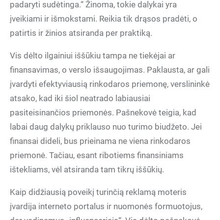
padaryti sudėtinga.“ Žinoma, tokie dalykai yra
įveikiami ir išmokstami. Reikia tik drąsos pradėti, o
patirtis ir žinios atsiranda per praktiką.
Vis dėlto ilgainiui iššūkiu tampa ne tiekėjai ar
finansavimas, o verslo išsaugojimas. Paklausta, ar gali
įvardyti efektyviausią rinkodaros priemonę, verslininkė
atsako, kad iki šiol neatrado labiausiai
pasiteisinančios priemonės. Pašnekovė teigia, kad
labai daug dalykų priklauso nuo turimo biudžeto. Jei
finansai dideli, bus prieinama ne viena rinkodaros
priemonė. Tačiau, esant ribotiems finansiniams
ištekliams, vėl atsiranda tam tikrų iššūkių.
Kaip didžiausią poveikį turinčią reklamą moteris
įvardija interneto portalus ir nuomonės formuotojus,