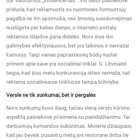
dar vadinamus „influenceriais“. Vis dėlto pašnekovė
priduria, kad reklamuotis su nuomonės formuotojų
pagalba ne itin apsimoka, nes žmonių susidomėjimas
nuslūgsta per kelias dienas, o interneto portalų
reklamos išlaidos gana didelės. Nors šios dvi
galimybės efektyviausios, bet jos laikinos ir nemažai
kainuoja. Taigi vienas paprastesnių būdų nuolat
priminti apie save yra socialiniai tinklai. G. Litvinaitė
teigia, kad šiuo metu konkurencija išties nemaža, tad
reklama socialiniuose tinkluose tampa būtinybe.
Versle ne tik sunkumai, bet ir pergalės
Nors sunkumų buvo daug, tačiau vieną verslo kūrimo
aspektą pašnekovė prisimena su pasididžiavimu. Tai
darbuotojų komandos subūrimas. Moteris džiaugiasi,
kad jau beveik pusantrų metų jos restorane dirba tie