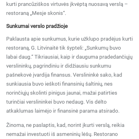
kurti prancūziškos virtuvės įkvėptą nuosavą verslą –
restoraną „Mesje skonis“.
Sunkumai verslo pradžioje
Paklausta apie sunkumus, kurie užklupo pradėjus kurti
restoraną, G. Litvinaitė tik šypteli: „Sunkumų buvo
labai daug.“ Tikriausiai, kaip ir dauguma pradedančiųjų
verslininkų, pagrindiniu ir didžiausiu sunkumu
pašnekovė įvardija finansus. Verslininkė sako, kad
sunkiausia buvo ieškoti finansinių šaltinių, nes
norinčiųjų skolinti pinigus jaunai, mažai patirties
turinčiai verslininkei buvo nedaug. Vis dėlto
atkaklumas laimėjo ir finansinė parama atsirado.
Žinoma, ne paslaptis, kad, norint įkurti verslą, reikia
nemažai investuoti iš asmeninių lėšų. Restorano