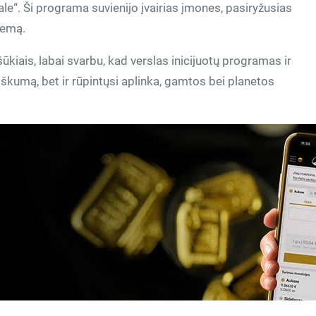
hale“. Ši programa suvienijo įvairias įmones, pasiryžusias
lemą.
ūkiais, labai svarbu, kad verslas inicijuotų programas ir
ikiškumą, bet ir rūpintųsi aplinka, gamtos bei planetos