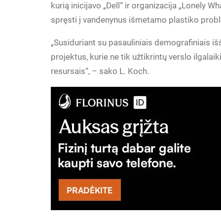
kurią inicijavo „Dell“ ir organizacija „Lonely W
spręsti į vandenynus išmetamo plastiko prob
„Susiduriant su pasauliniais demografiniais išš
projektus, kurie ne tik užtikrintų verslo ilgala
resursais“, – sako L. Koch.