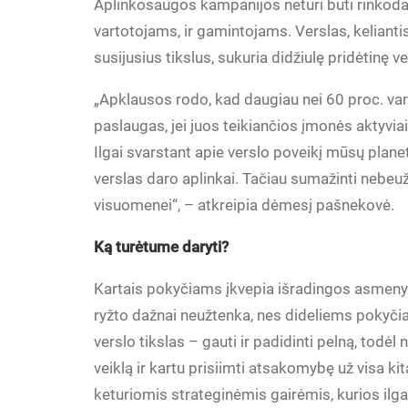
Aplinkosaugos kampanijos neturi būti rinkodar
vartotojams, ir gamintojams. Verslas, keliant
susijusius tikslus, sukuria didžiulę pridėtinę 
„Apklausos rodo, kad daugiau nei 60 proc. va
paslaugas, jei juos teikiančios įmonės aktyvi
Ilgai svarstant apie verslo poveikį mūsų plane
verslas daro aplinkai. Tačiau sumažinti nebeuž
visuomenei“, – atkreipia dėmesį pašnekovė.
Ką turėtume daryti?
Kartais pokyčiams įkvepia išradingos asmenyb
ryžto dažnai neužtenka, nes dideliems pokyči
verslo tikslas – gauti ir padidinti pelną, todė
veiklą ir kartu prisiimti atsakomybę už visa ki
keturiomis strateginėmis gairėmis, kurios ilgai