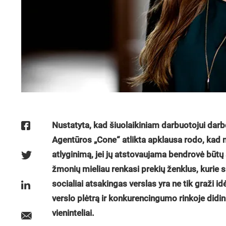
Nustatyta, kad šiuolaikiniam darbuotojui darbd
Agentūros „Cone“ atlikta apklausa rodo, kad n
atlyginimą, jei jų atstovaujama bendrovė būt
žmonių mieliau renkasi prekių ženklus, kurie 
socialiai atsakingas verslas yra ne tik graži id
verslo plėtrą ir konkurencingumo rinkoje didinim
vieninteliai.