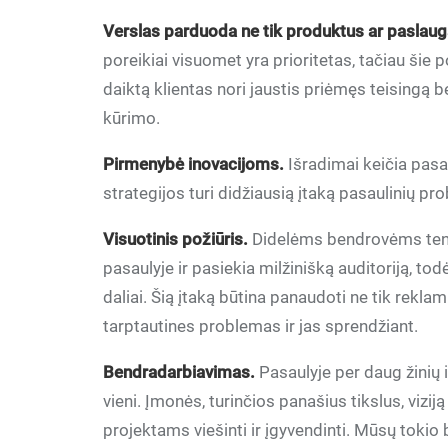
Verslas parduoda ne tik produktus ar paslaug
poreikiai visuomet yra prioritetas, tačiau šie
daiktą klientas nori jaustis priėmęs teisingą b
kūrimo.
Pirmenybė inovacijoms.
Išradimai keičia pasa
strategijos turi didžiausią įtaką pasaulinių p
Visuotinis požiūris.
Didelėms bendrovėms ten
pasaulyje ir pasiekia milžinišką auditoriją, tod
daliai. Šią įtaką būtina panaudoti ne tik rekla
tarptautines problemas ir jas sprendžiant.
Bendradarbiavimas.
Pasaulyje per daug žinių 
vieni. Įmonės, turinčios panašius tikslus, vizi
projektams viešinti ir įgyvendinti. Mūsų tok