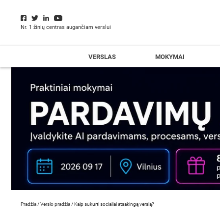
Nr. 1 žinių centras augančiam verslui
VERSLAS
MOKYMAI
Pradžia
/
Verslo pradžia
/
Kaip sukurti socialiai atsakingą verslą?