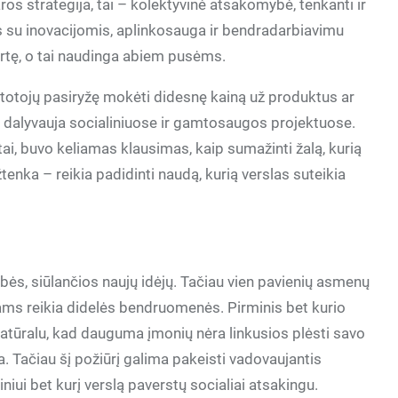
os strategija, tai – kolektyvinė atsakomybė, tenkanti ir
is su inovacijomis, aplinkosauga ir bendradarbiavimu
vertę, o tai naudinga abiem pusėms.
rtotojų pasiryžę mokėti didesnę kainą už produktus ar
ai dalyvauja socialiniuose ir gamtosaugos projektuose.
tai, buvo keliamas klausimas, kaip sumažinti žalą, kurią
tenka – reikia padidinti naudą, kurią verslas suteikia
ės, siūlančios naujų idėjų. Tačiau vien pavienių asmenų
ams reikia didelės bendruomenės. Pirminis bet kurio
l natūralu, kad dauguma įmonių nėra linkusios plėsti savo
ta. Tačiau šį požiūrį galima pakeisti vadovaujantis
niui bet kurį verslą paverstų socialiai atsakingu.