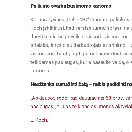
Palikimo svarba būsimoms kartoms
Korporatyvinės „Dell EMC“ tvarumo politikos E
Koch įsitikinusi, kad verslas turėtų spręsti ne
daryti teigiamą poveikį aplinkai ir visuomenei.
prielaidų ir ryšio su darbuotojais stiprinim
visuomenei turėtų tapti pamatinėmis kiekvien
teikdamas paslaugas, kuria pasaulio veidą, 
kartoms.
Neužtenka sumažinti žalą – reikia padidinti n
„Apklausos rodo, kad daugiau nei 60 proc. va
paslaugas, jei juos teikiančios įmonės aktyvi
L. Koch.