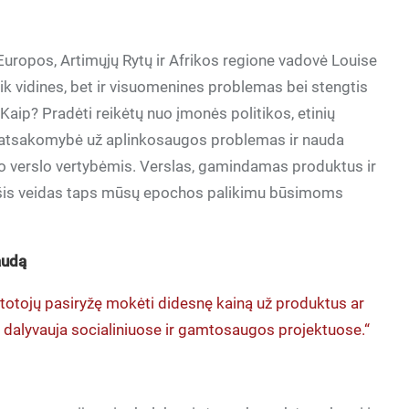
uropos, Artimųjų Rytų ir Afrikos regione vadovė Louise
 tik vidines, bet ir visuomenines problemas bei stengtis
 Kaip? Pradėti reikėtų nuo įmonės politikos, etinių
o – atsakomybė už aplinkosaugos problemas ir nauda
o verslo vertybėmis. Verslas, gamindamas produktus ir
o šis veidas taps mūsų epochos palikimu būsimoms
audą
rtotojų pasiryžę mokėti didesnę kainą už produktus ar
ai dalyvauja socialiniuose ir gamtosaugos projektuose.“