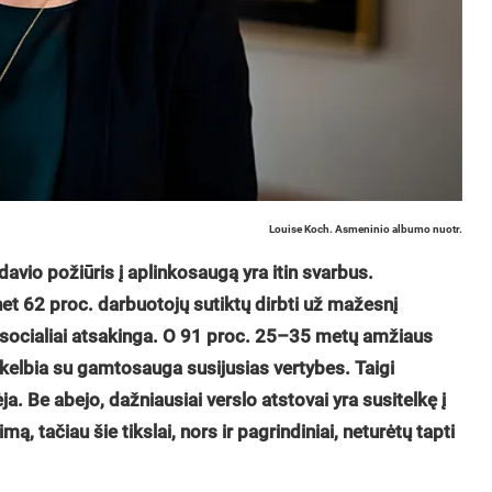
Louise Koch. Asmeninio albumo nuotr.
avio požiūris į aplinkosaugą yra itin svarbus.
et 62 proc. darbuotojų sutiktų dirbti už mažesnį
ų socialiai atsakinga. O 91 proc. 25–35 metų amžiaus
skelbia su gamtosauga susijusias vertybes. Taigi
ėja. Be abejo, dažniausiai verslo atstovai yra susitelkę į
ą, tačiau šie tikslai, nors ir pagrindiniai, neturėtų tapti