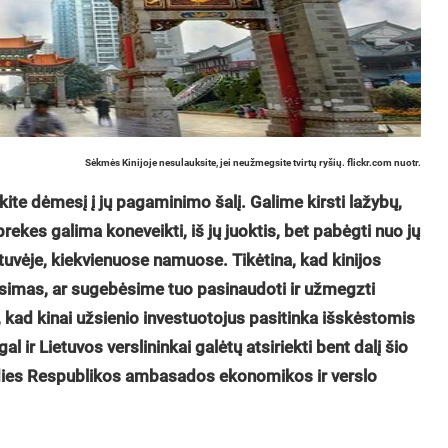
Sėkmės Kinijoje nesulauksite, jei neužmegsite tvirtų ryšių. flickr.com nuotr.
kite dėmesį į jų pagaminimo šalį. Galime kirsti lažybų,
rekes galima koneveikti, iš jų juoktis, bet pabėgti nuo jų
uvėje, kiekvienuose namuose. Tikėtina, kad kinijos
ausimas, ar sugebėsime tuo pasinaudoti ir užmegzti
, kad kinai užsienio investuotojus pasitinka išskėstomis
al ir Lietuvos verslininkai galėtų atsiriekti bent dalį šio
audies Respublikos ambasados ekonomikos ir verslo