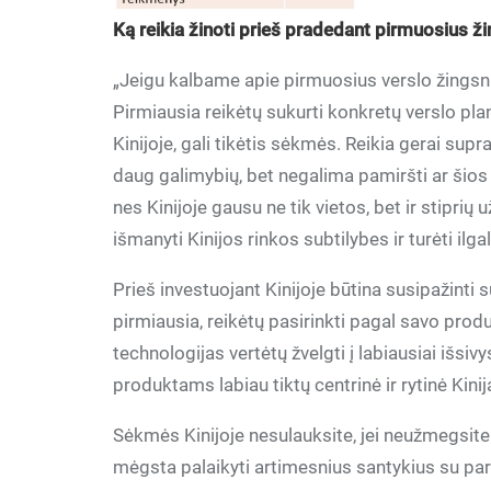
Ką reikia žinoti prieš pradedant pirmuosius ži
„Jeigu kalbame apie pirmuosius verslo žingsni
Pirmiausia reikėtų sukurti konkretų verslo plan
Kinijoje, gali tikėtis sėkmės. Reikia gerai supr
daug galimybių, bet negalima pamiršti ar šios
nes Kinijoje gausu ne tik vietos, bet ir stiprių
išmanyti Kinijos rinkos subtilybes ir turėti ilga
Prieš investuojant Kinijoje būtina susipažinti 
pirmiausia, reikėtų pasirinkti pagal savo pro
technologijas vertėtų žvelgti į labiausiai išsiv
produktams labiau tiktų centrinė ir rytinė Kini
Sėkmės Kinijoje nesulauksite, jei neužmegsite t
mėgsta palaikyti artimesnius santykius su partn