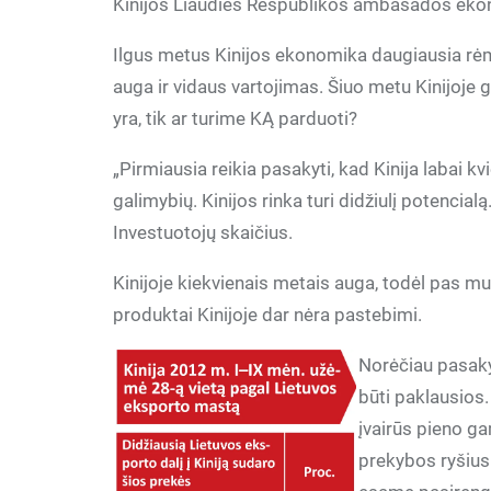
Kinijos Liaudies Respublikos ambasados ekon
Ilgus metus Kinijos ekonomika daugiausia rėmė
auga ir vidaus vartojimas. Šiuo metu Kinijoje
yra, tik ar turime KĄ parduoti?
„Pirmiausia reikia pasakyti, kad Kinija labai k
galimybių. Kinijos rinka turi didžiulį potencia
Investuotojų skaičius.
Kinijoje kiekvienais metais auga, todėl pas mus
produktai Kinijoje dar nėra pastebimi.
Norėčiau pasakyt
būti paklausios.
įvairūs pieno ga
prekybos ryšius 