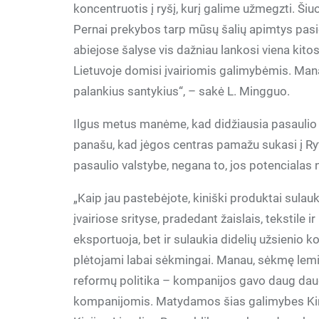
koncentruotis į ryšį, kurį galime užmegzti. Ši
Pernai prekybos tarp mūsų šalių apimtys pasie
abiejose šalyse vis dažniau lankosi viena kitos
Lietuvoje domisi įvairiomis galimybėmis. Mana
palankius santykius“, – sakė L. Mingguo.
Ilgus metus manėme, kad didžiausia pasaulio 
panašu, kad jėgos centras pamažu sukasi į Ry
pasaulio valstybe, negana to, jos potencialas 
„Kaip jau pastebėjote, kiniški produktai sula
įvairiose srityse, pradedant žaislais, tekstile 
eksportuoja, bet ir sulaukia didelių užsienio ko
plėtojami labai sėkmingai. Manau, sėkmę lemia
reformų politika – kompanijos gavo daug daug
kompanijomis. Matydamos šias galimybes Kini