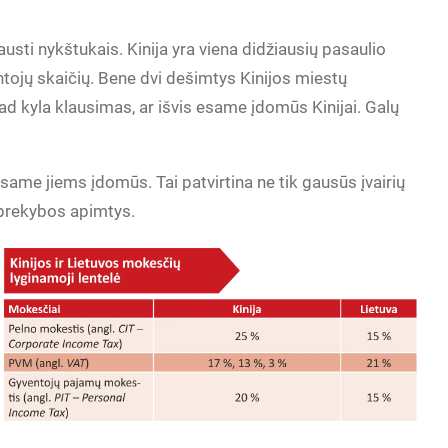
usti nykštukais. Kinija yra viena didžiausių pasaulio
ntojų skaičių. Bene dvi dešimtys Kinijos miestų
kad kyla klausimas, ar išvis esame įdomūs Kinijai. Galų
esame jiems įdomūs. Tai patvirtina ne tik gausūs įvairių
s prekybos apimtys.