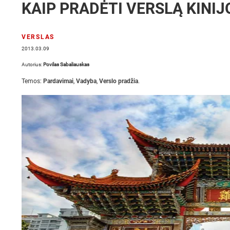
KAIP PRADĖTI VERSLĄ KINIJ
VERSLAS
2013.03.09
Autorius:
Povilas Sabaliauskas
Temos:
Pardavimai
,
Vadyba
,
Verslo pradžia
.