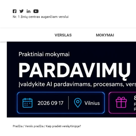
Nr. 1 žinių centras augančiam verslui
VERSLAS
MOKYMAI
Pradžia
/
Verslo pradžia
/
Kaip pradėti verslą Kinijoje?