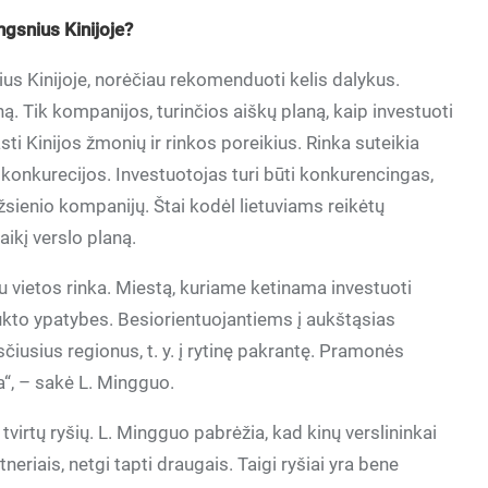
ngsnius Kinijoje?
us Kinijoje, norėčiau rekomenduoti kelis dalykus.
ą. Tik kompanijos, turinčios aiškų planą, kaip investuoti
asti Kinijos žmonių ir rinkos poreikius. Rinka suteikia
 konkurecijos. Investuotojas turi būti konkurencingas,
 užsienio kompanijų. Štai kodėl lietuviams reikėtų
laikį verslo planą.
su vietos rinka. Miestą, kuriame ketinama investuoti
dukto ypatybes. Besiorientuojantiems į aukštąsias
ysčiusius regionus, t. y. į rytinę pakrantę. Pramonės
ja“, – sakė L. Mingguo.
virtų ryšių. L. Mingguo pabrėžia, kad kinų verslininkai
eriais, netgi tapti draugais. Taigi ryšiai yra bene