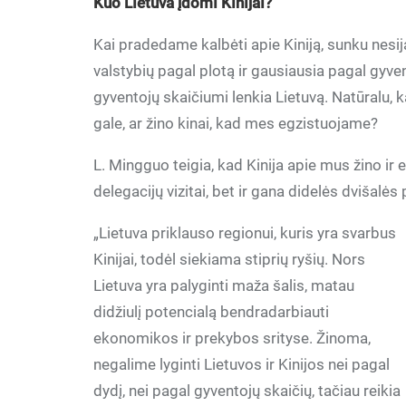
Kuo LIetuva įdomI KInIjaI?
Kai pradedame kalbėti apie Kiniją, sunku nesija
valstybių pagal plotą ir gausiausia pagal gyve
gyventojų skaičiumi lenkia Lietuvą. Natūralu, 
gale, ar žino kinai, kad mes egzistuojame?
L. Mingguo teigia, kad Kinija apie mus žino ir 
delegacijų vizitai, bet ir gana didelės dvišalė
„Lietuva priklauso regionui, kuris yra svarbus
Kinijai, todėl siekiama stiprių ryšių. Nors
Lietuva yra palyginti maža šalis, matau
didžiulį potencialą bendradarbiauti
ekonomikos ir prekybos srityse. Žinoma,
negalime lyginti Lietuvos ir Kinijos nei pagal
dydį, nei pagal gyventojų skaičių, tačiau reikia