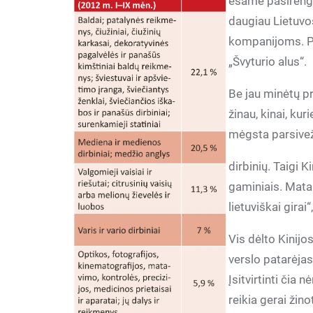
esame pasirengę
daugiau Lietuvo
kompanijoms. Pa
„Švyturio alus“.
Be jau minėtų pr
žinau, kinai, kur
mėgsta parsivež
dirbinių. Taigi K
gaminiais. Mata
lietuviškai girai
Vis dėlto Kinij
verslo patarėjas
Įsitvirtinti čia 
reikia gerai žino