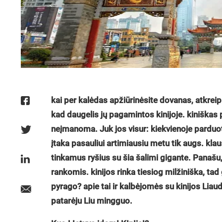
kai per kalėdas apžiūrinėsite dovanas, atkreip
kad daugelis jų pagamintos kinijoje. kiniškas p
neįmanoma. Juk jos visur: kiekvienoje parduot
įtaka pasauliui artimiausiu metu tik augs. kl
tinkamus ryšius su šia šalimi gigante. Panašu
rankomis. kinijos rinka tiesiog milžiniška, tad g
pyrago? apie tai ir kalbėjomės su kinijos Li
patarėju Liu mingguo.