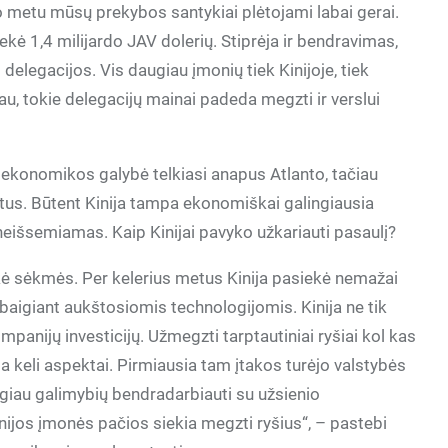
uo metu mūsų prekybos santykiai plėtojami labai gerai.
kė 1,4 milijardo JAV dolerių. Stiprėja ir bendravimas,
 delegacijos. Vis daugiau įmonių tiek Kinijoje, tiek
u, tokie delegacijų mainai padeda megzti ir verslui
ekonomikos galybė telkiasi anapus Atlanto, tačiau
tus. Būtent Kinija tampa ekonomiškai galingiausia
neišsemiamas. Kaip Kinijai pavyko užkariauti pasaulį?
ukė sėkmės. Per kelerius metus Kinija pasiekė nemažai
ir baigiant aukštosiomis technologijomis. Kinija ne tik
mpanijų investicijų. Užmegzti tarptautiniai ryšiai kol kas
 keli aspektai. Pirmiausia tam įtakos turėjo valstybės
iau galimybių bendradarbiauti su užsienio
jos įmonės pačios siekia megzti ryšius“, – pastebi