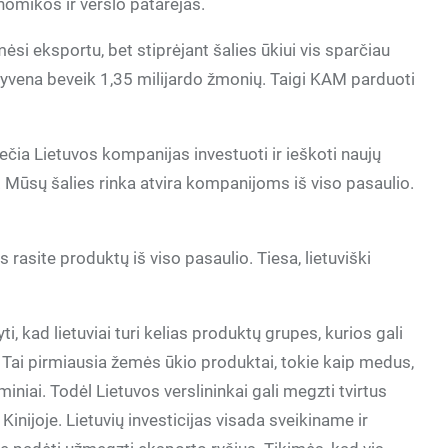
omikos ir verslo patarėjas.
si eksportu, bet stiprėjant šalies ūkiui vis sparčiau
 gyvena beveik 1,35 milijardo žmonių. Taigi KAM parduoti
viečia Lietuvos kompanijas investuoti ir ieškoti naujų
lą. Mūsų šalies rinka atvira kompanijoms iš viso pasaulio.
 rasite produktų iš viso pasaulio. Tiesa, lietuviški
i, kad lietuviai turi kelias produktų grupes, kurios gali
 Tai pirmiausia žemės ūkio produktai, tokie kaip medus,
miniai. Todėl Lietuvos verslininkai gali megzti tvirtus
Kinijoje. Lietuvių investicijas visada sveikiname ir