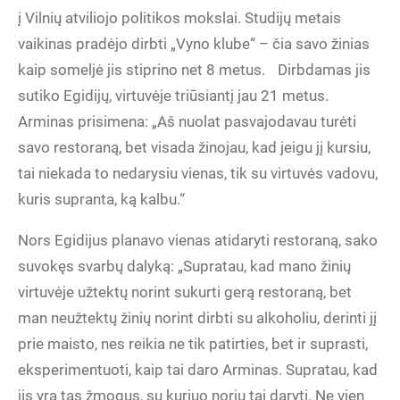
į Vilnių atviliojo politikos mokslai. Studijų metais
vaikinas pradėjo dirbti „Vyno klube“ – čia savo žinias
kaip someljė jis stiprino net 8 metus. Dirbdamas jis
sutiko Egidijų, virtuvėje triūsiantį jau 21 metus.
Arminas prisimena: „Aš nuolat pasvajodavau turėti
savo restoraną, bet visada žinojau, kad jeigu jį kursiu,
tai niekada to nedarysiu vienas, tik su virtuvės vadovu,
kuris supranta, ką kalbu.“
Nors Egidijus planavo vienas atidaryti restoraną, sako
suvokęs svarbų dalyką: „Supratau, kad mano žinių
virtuvėje užtektų norint sukurti gerą restoraną, bet
man neužtektų žinių norint dirbti su alkoholiu, derinti jį
prie maisto, nes reikia ne tik patirties, bet ir suprasti,
eksperimentuoti, kaip tai daro Arminas. Supratau, kad
jis yra tas žmogus, su kuriuo noriu tai daryti. Ne vien