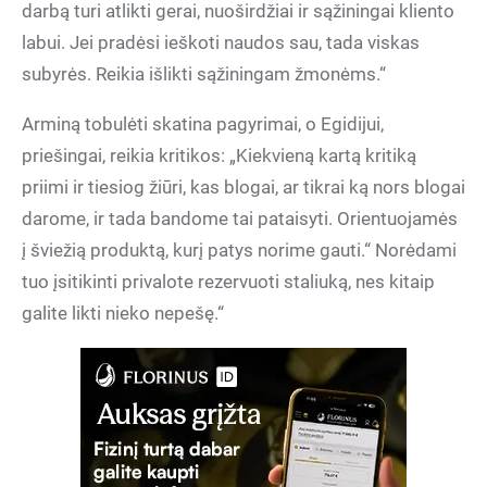
darbą turi atlikti gerai, nuoširdžiai ir sąžiningai kliento
labui. Jei pradėsi ieškoti naudos sau, tada viskas
subyrės. Reikia išlikti sąžiningam žmonėms.“
Arminą tobulėti skatina pagyrimai, o Egidijui,
priešingai, reikia kritikos: „Kiekvieną kartą kritiką
priimi ir tiesiog žiūri, kas blogai, ar tikrai ką nors blogai
darome, ir tada bandome tai pataisyti. Orientuojamės
į šviežią produktą, kurį patys norime gauti.“ Norėdami
tuo įsitikinti privalote rezervuoti staliuką, nes kitaip
galite likti nieko nepešę.“