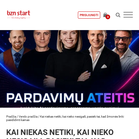
PRISIJUNGTI
0
Pradžia
/
Verslo pradžia
/
Kai niekas netiki, kai nieko nesigaili, pasieki tai, kad žmonės linki
pasididinti kainas
KAI NIEKAS NETIKI, KAI NIEKO