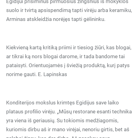
Egidijui prisiminus pirmuosius žingsnius iš mokyklos
suolo ir tvirtą apsispendimą tapti virėju arba keramiku,
Arminas atskleidžia norėjęs tapti gėlininku.
Kiekvieną kartą kritiką priimi ir tiesiog žiūri, kas blogai,
ar tikrai ką nors blogai darome, ir tada bandome tai
pataisyti. Orientuojamės į šviežią produktą, kurį patys
norime gauti. E. Lapinskas
Konditerijos mokslus krimtęs Egidijus save laiko
plataus profilio virėju. „Mūsų restorane esanti technika
yra viena iš geriausių. Su tokiomis medžiagomis,
kuriomis dirbu aš ir mano virėjai, nenoriu girtis, bet aš