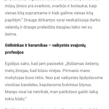
mūsų žinios yra svarbios, svarbūs ir biolaukai, kaip
vienas kitą suprantame ir kiek galime vienas kitą
papildyti.“ Drauge dirbantys vyrai neskaičiuoja darbo
valandų ir drauge praleidžia daugiau laiko nei su
šeima.
Gėlininkas ir keramikas – vaikystės svajonių
profesijos
Egidijus sako, kad jam pasisekė: „Būdamas šešerių
metų žinojau, kad būsiu virėjas. Pirmasis mano
mokytojas buvo tėtis. Nuo pat vaikystės lipdydavome
visokias bandeles, kepdavome bulvinius blynus.
Manęs visai tai netrikdė, man patikdavo gaišti laiką
tokiu būdu.“