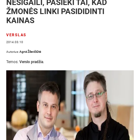
NESIGAILI, PASIEKI TAI, KAD
ŽMONĖS LINKI PASIDIDINTI
KAINAS
VERSLAS
2014.03.10
Autorius:
Agnė Žilevičiūtė
Temos:
Verslo pradžia
.