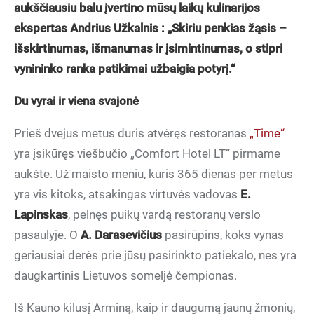
aukščiausiu balu įvertino mūsų laikų kulinarijos
ekspertas Andrius Užkalnis : „Skiriu penkias žąsis –
išskirtinumas, išmanumas ir įsimintinumas, o stipri
vynininko ranka patikimai užbaigia potyrį.“
Du vyrai ir viena svajonė
Prieš dvejus metus duris atvėręs restoranas
„Time“
yra įsikūręs viešbučio „Comfort Hotel LT“ pirmame
aukšte. Už maisto meniu, kuris 365 dienas per metus
yra vis kitoks, atsakingas virtuvės vadovas
E.
Lapinskas
, pelnęs puikų vardą restoranų verslo
pasaulyje. O
A. Darasevičius
pasirūpins, koks vynas
geriausiai derės prie jūsų pasirinkto patiekalo, nes yra
daugkartinis Lietuvos someljė čempionas.
Iš Kauno kilusį Arminą, kaip ir daugumą jaunų žmonių,