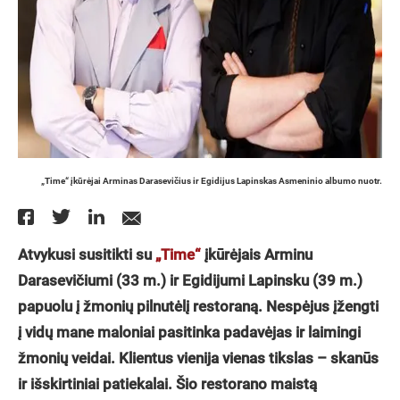
„Time“ įkūrėjai Arminas Darasevičius ir Egidijus Lapinskas Asmeninio albumo nuotr.
Atvykusi susitikti su
„Time“
įkūrėjais Arminu
Darasevičiumi (33 m.) ir Egidijumi Lapinsku (39 m.)
papuolu į žmonių pilnutėlį restoraną. Nespėjus įžengti
į vidų mane maloniai pasitinka padavėjas ir laimingi
žmonių veidai. Klientus vienija vienas tikslas – skanūs
ir išskirtiniai patiekalai. Šio restorano maistą