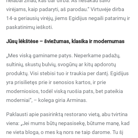
nelabai žinau, kas dar dirba. Aš nesakau savo
virėjams, kaip padaryti, aš parodau.“ Virtuvėje dirba
14-a geriausių virėjų, jiems Egidijus negaili patarimų ir
paskatinimų ieškoti.
Jūsų lėkštėse – šviežumas, klasika ir modernumas
„Mes viską gaminame patys. Neperkame padažų,
sultinių, skustų bulvių, svogūnų ar kitų apdorotų
produktų. Visi stebisi tuo ir traukia per dantį. Egidijus
yra prisilietęs prie ir senosios kartos, ir prie
moderniosios, todėl viską ruošia pats, bet pateikia
moderniai“, – kolega giria Arminas.
Paklausti apie pasirinktą restorano vietą, abu tvirtina
viena: „Jei mums būtų nepasisekę, būtume manę, kad
ne vieta bloga, o mes ką nors ne taip darome. Tu šį