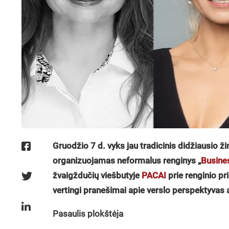
Gruodžio 7 d. vyks jau tradicinis didžiausio ži
organizuojamas neformalus renginys „
Busine
ž
vaig
ždučių viešbutyje
PACAI
prie renginio pri
vertingi pranešimai apie verslo perspektyvas 
Pasaulis plokštėja