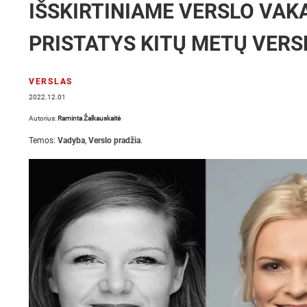
IŠSKIRTINIAME VERSLO VAK
PRISTATYS KITŲ METŲ VER
VERSLAS
2022.12.01
Autorius:
Raminta Žalkauskaitė
Temos:
Vadyba
,
Verslo pradžia
.