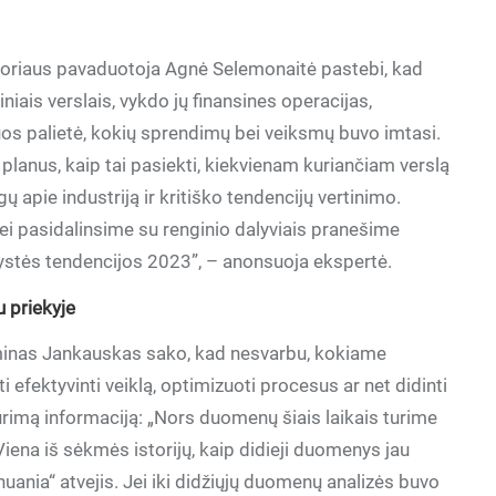
toriaus pavaduotoja Agnė Selemonaitė pastebi, kad
iniais verslais, vykdo jų finansines operacijas,
juos palietė, kokių sprendimų bei veiksmų buvo imtasi.
r planus, kaip tai pasiekti, kiekvienam kuriančiam verslą
gų apie industriją ir kritiško tendencijų vertinimo.
i pasidalinsime su renginio dalyviais pranešime
nkystės tendencijos 2023”, – anonsuoja ekspertė.
u priekyje
minas Jankauskas sako, kad nesvarbu, kokiame
i efektyvinti veiklą, optimizuoti procesus ar net didinti
urimą informaciją: „Nors duomenų šiais laikais turime
 Viena iš sėkmės istorijų, kaip didieji duomenys jau
thuania“ atvejis. Jei iki didžiųjų duomenų analizės buvo