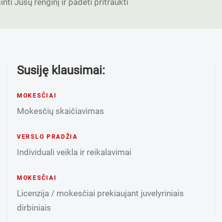
nti Jūsų renginį ir padėti pritraukti
Susiję klausimai:
MOKESČIAI
Mokesčių skaičiavimas
VERSLO PRADŽIA
Individuali veikla ir reikalavimai
MOKESČIAI
Licenzija / mokesčiai prekiaujant juvelyriniais
dirbiniais