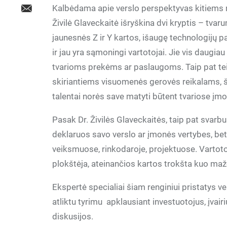
Kalbėdama apie verslo perspektyvas kitiems m
Živilė Glaveckaitė išryškina dvi kryptis – tvarum
jaunesnės Z ir Y kartos, išaugę technologijų pas
ir jau yra sąmoningi vartotojai. Jie vis daugi
tvarioms prekėms ar paslaugoms. Taip pat tei
skiriantiems visuomenės gerovės reikalams, šv
talentai norės save matyti būtent tvariose įmo
Pasak Dr. Živilės Glaveckaitės, taip pat svarbu
deklaruos savo verslo ar įmonės vertybes, be
veiksmuose, rinkodaroje, projektuose. Vartotoj
plokštėja, ateinančios kartos trokšta kuo maž
Ekspertė specialiai šiam renginiui pristatys v
atliktu tyrimu apklausiant investuotojus, įvair
diskusijos.