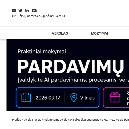
Nr. 1 žinių centras augančiam verslui
VERSLAS
MOKYMAI
Pradžia
/
Verslo pradžia
/
Išskirtiniame verslo vakarėlyje ekspertai pristatys kitų metų verslo pe