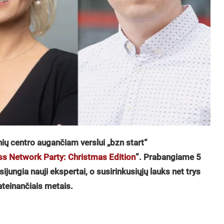
nių
centro augan
č
iam verslui
„bzn start
“
ss Network Party: Christmas Edition
”.
Prabangiame 5
sijungia nauji ekspertai, o susirinkusiųjų lauks net trys
ateinanč
iais metais.