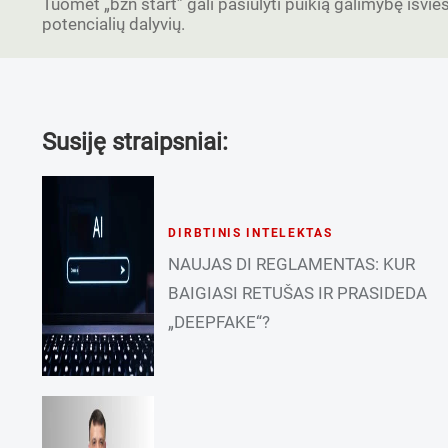
Tuomet „bzn start” gali pasiūlyti puikią galimybę išvieši
potencialių dalyvių.
Susiję straipsniai:
DIRBTINIS INTELEKTAS
NAUJAS DI REGLAMENTAS: KUR
BAIGIASI RETUŠAS IR PRASIDEDA
„DEEPFAKE“?