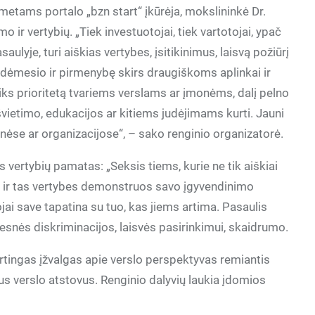
etams portalo „bzn start“ įkūrėja, mokslininkė Dr.
o ir vertybių. „Tiek investuotojai, tiek vartotojai, ypač
aulyje, turi aiškias vertybes, įsitikinimus, laisvą požiūrį
au dėmesio ir pirmenybę skirs draugiškoms aplinkai ir
ks prioritetą tvariems verslams ar įmonėms, dalį pelno
ietimo, edukacijos ar kitiems judėjimams kurti. Jauni
nėse ar organizacijose“, – sako renginio organizatorė.
s vertybių pamatas: „Seksis tiems, kurie ne tik aiškiai
t ir tas vertybes demonstruos savo įgyvendinimo
ai save tapatina su tuo, kas jiems artima. Pasaulis
esnės diskriminacijos, laisvės pasirinkimui, skaidrumo.
ertingas įžvalgas apie verslo perspektyvas remiantis
ius verslo atstovus. Renginio dalyvių laukia įdomios