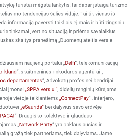
ą atvykę turistai mėgsta lankytis, tai dabar įstaiga turizmo
eliavimo tendencijas šalies viduje. Tai tik vienas iš
 informaciją paversti taikliais ėjimais ir būti žingsniu
urie tinkamai įvertino situaciją ir priėmė savalaikius
uskas skaitys pranešimą „Duomenų ateitis versle
džiausiam naujienų portalui „
Delfi
“, telekomunikacijų
orkland
“, skaitmeninės rinkodaros agentūrai „
os departamentas
“,
Advokat
ų
profesinei
bendrijai
čiai įmonei
„SPPA verslui“
, didelių renginių kūrėjams
ienoje vietoje teikiantiems
„ConnectPay
“ , interjero,
rduotuvei
„eSaurida”
bei dalyvius savo erdvėje
„
PACAI
“. Draugiško kolektyvo ir glaudaus
ojamas „
Network Party
“ yra paklausiausias ir
ealią grąžą tiek partneriams, tiek dalyviams. Jame