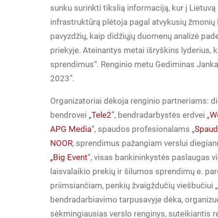
sunku surinkti tikslią informaciją, kur į Lietuv
infrastruktūrą plėtoja pagal atvykusių žmonių k
pavyzdžių, kaip didžiųjų duomenų analizė padeda
priekyje. Ateinantys metai išryškins lyderius, k
sprendimus“. Renginio metu Gediminas Janka
2023”.
Organizatoriai dėkoja renginio partneriams: di
bendrovei „
Tele2
”, bendradarbystės erdvei „
W
APG Media
“, spaudos profesionalams „
Spaud
NOOR
, sprendimus pažangiam verslui diegian
„Big Event
“, visas bankininkystės paslaugas v
laisvalaikio prekių ir šilumos sprendimų e. pa
priimsiančiam, penkių žvaigždučių viešbučiui 
bendradarbiavimo tarpusavyje dėka, organizu
sėkmingiausias verslo renginys, suteikiantis r