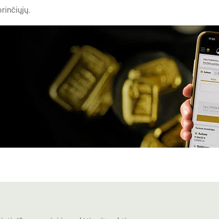
rinčiųjų.