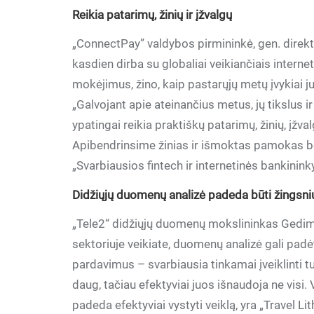
Reikia patarimų, žinių ir įž
valg
ų
„ConnectPay” valdybos pirmininkė, gen. direk
kasdien dirba su globaliai veikiančiais internet
mokėjimus, žino, kaip pastarųjų metų įvykiai 
„Galvojant apie ateinančius metus, jų tikslus i
ypatingai reikia praktiškų patarimų, žinių, įžval
Apibendrinsime žinias ir išmoktas pamokas be
„Svarbiausios fintech ir internetinės bankini
Didžiųjų duomenų analizė padeda bū
ti
žingsni
„Tele2“ didžiųjų duomenų mokslininkas Gedi
sektoriuje veikiate, duomenų analizė gali padėt
pardavimus – svarbiausia tinkamai įveiklinti t
daug, tačiau efektyviai juos išnaudoja ne visi.
padeda efektyviai vystyti veiklą, yra „Travel Li