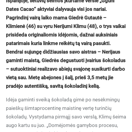
Ispanijoje, lietuvių šeimos įkurtame versle „Gguni
Dates Cacao“ aktyviai dalyvauja visi jos nariai.
Pagrindinį vairą laiko mama Giedrė Gutautė –
Klimienė (46) su vyru Nerijumi Klimu (48), o trys vaikai
prisideda originaliomis idėjomis, dažnai auksiniais
patarimais kuria linkme reikėtų tą vairą pasukti.
Bendrai sujungę didžiausias savo aistras – Nerijaus
gaminti maistą, Giedrės degustuoti įvairius šokoladus
– sutuoktiniai realizavo abiejų svajonę susikurti darbo
vietą sau. Metę abejones į šalį, prieš 3,5 metų jie
pradėjo autentišką, savitą šokoladinį kelią.
Idėja gaminti sveiką šokoladą gimė po nesėkmingų
paieškų šimtaprocentinę maistinę vertę turinčių
šokoladų. Vystydama pirmąjį savo verslą, Klimų šeima
augo kartu su juo. „Domėjomės gamybos procesu,