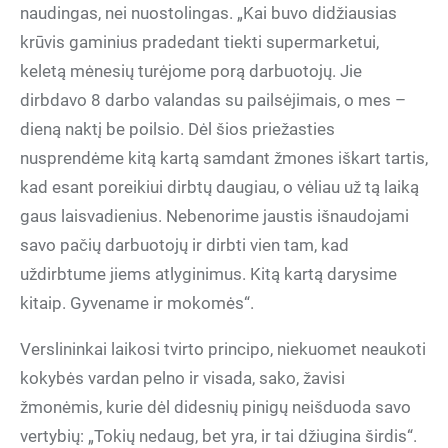
naudingas, nei nuostolingas. „Kai buvo didžiausias
krūvis gaminius pradedant tiekti supermarketui,
keletą mėnesių turėjome porą darbuotojų. Jie
dirbdavo 8 darbo valandas su pailsėjimais, o mes –
dieną naktį be poilsio. Dėl šios priežasties
nusprendėme kitą kartą samdant žmones iškart tartis,
kad esant poreikiui dirbtų daugiau, o vėliau už tą laiką
gaus laisvadienius. Nebenorime jaustis išnaudojami
savo pačių darbuotojų ir dirbti vien tam, kad
uždirbtume jiems atlyginimus. Kitą kartą darysime
kitaip. Gyvename ir mokomės“.
Verslininkai laikosi tvirto principo, niekuomet neaukoti
kokybės vardan pelno ir visada, sako, žavisi
žmonėmis, kurie dėl didesnių pinigų neišduoda savo
vertybių: „Tokių nedaug, bet yra, ir tai džiugina širdis“.