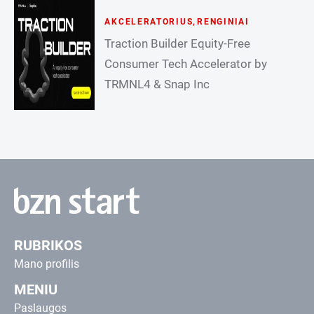
AKCELERATORIUS
,
RENGINIAI
Traction Builder Equity-Free
Consumer Tech Accelerator by
TRMNL4 & Snap Inc
RUBRIKOS
Mano profilis
MENIU
Paslaugos