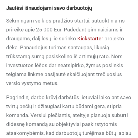
Jautėsi išnaudojami savo darbuotojų
Sėkmingam veiklos pradžios startui, sutuoktiniams
prireikė apie 25 000 Eur. Padedant giminaičiams ir
draugams, dalį lėšų jie surinko
Kickstarter
projekto
dėka. Panaudojus turimas santaupas, likusią
trūkstamą sumą pasiskolino iš artimųjų rato. Nors
investuotos lėšos dar neatsipirko, žymus poslinkis
teigiama linkme pasijautė skaičiuojant trečiuosius
verslo vystymo metus.
Pagrindinį darbo krūvį darbštūs lietuviai laiko ant savo
tvirtų pečių ir džiaugiasi kartu būdami gera, stipria
komanda. Verslui plečiantis, ateityje planuoja suburti
didesnę komandą su objektyviai paskirstytomis
atsakomybėmis, kad darbuotojų turėjimas būtų labiau