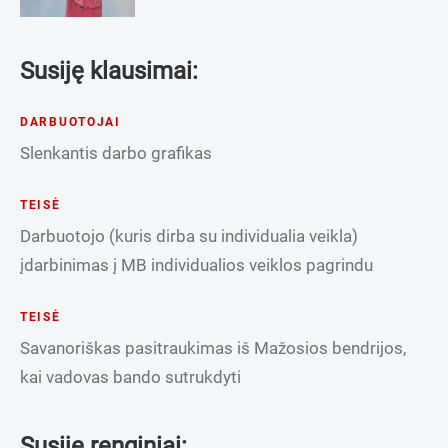
Susiję klausimai:
DARBUOTOJAI
Slenkantis darbo grafikas
TEISĖ
Darbuotojo (kuris dirba su individualia veikla)
įdarbinimas į MB individualios veiklos pagrindu
TEISĖ
Savanoriškas pasitraukimas iš Mažosios bendrijos,
kai vadovas bando sutrukdyti
Susiję renginiai: