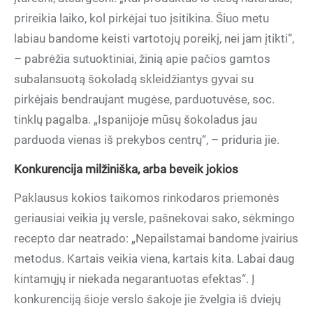
prireikia laiko, kol pirkėjai tuo įsitikina. Šiuo metu
labiau bandome keisti vartotojų poreikį, nei jam įtikti“,
– pabrėžia sutuoktiniai, žinią apie pačios gamtos
subalansuotą šokoladą skleidžiantys gyvai su
pirkėjais bendraujant mugėse, parduotuvėse, soc.
tinklų pagalba. „Ispanijoje mūsų šokoladus jau
parduoda vienas iš prekybos centrų“, – priduria jie.
Konkurencija milžiniška, arba beveik jokios
Paklausus kokios taikomos rinkodaros priemonės
geriausiai veikia jų versle, pašnekovai sako, sėkmingo
recepto dar neatrado: „Nepailstamai bandome įvairius
metodus. Kartais veikia viena, kartais kita. Labai daug
kintamųjų ir niekada negarantuotas efektas“. Į
konkurenciją šioje verslo šakoje jie žvelgia iš dviejų