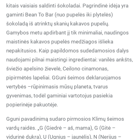
kitais vaisiais saldinti šokoladai. Pagrindinė idėja yra
gaminti Bean To Bar (nuo pupelės iki plytelės)
šokoladą iš atrinktų skanių kakavos pupelių.
Gamybos metu apdirbant jį tik minimaliai, naudingos
maistinės kakavos pupelės medžiagos išlieka
nepakitusios. Kaip papildomos sudedamosios dalys
naudojami pilnai maistingi ingredientai: vanilės ankšts,
šviežio apelsino žievelė, Ceilono cinamonas,
pipirmėtės lapeliai. GGuni šeimos deklaruojamos
vertybės –rūpinimasis mūsų planeta, tvarus
gyvenimas, todėl gaminiai vartotojus pasiekia
popierinėje pakuotėje.
Gguni pavadinimą sudaro pirmosios Klimų šeimos
vardų raidės. „G (Giedrė – aš, mama), G (Gitė –
vidurinė dukra), U (Ugnius – jaunėlis), N (Nerijus –