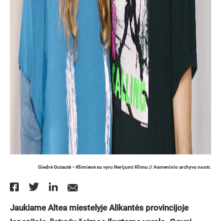
Giedrė Gutautė – Klimienė su vyru Nerijumi Klimu // Asmeninio archyvo nuotr.
Jaukiame Altea miestelyje Alikantės provincijoje