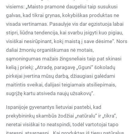
visiems: „Maisto pramonė daugeliui taip susukusi
galvas, kad tikrai grynas, kokybiškas produktas ne
visada vertinamas. Pasaulyje vis dar egzistuoja labai
stipri, liūdna tendencija, kai svarbu įsigyti kuo pigiau,
visiškai nesirūpinant, kokį maistą į save dėsime“. Nors
daliai žmonių organiškumas nė motais,
sąmoningumas mažais žingsneliais taip pat skinasi
kelią į priekį: „Atradę, paragavę „Gguni“ šokoladų
pirkėjai įvertina mūsų darbą, džiaugiasi galėdami
maitintis sveikai, dalijasi teigiamais atsiliepimais,
sugrįžę kartu atsiveda naujų užsakovų“.
Ispanijoje gyvenantys lietuviai pastebi, kad
prekybininkų skambūs žodžiai „natūralu“ ir „tikra“,
neretai visiškai to neatspindi, todėl vartotojai tapo
įtaresni, atsargesni. „Kai produktas iš tiesų natūralus,