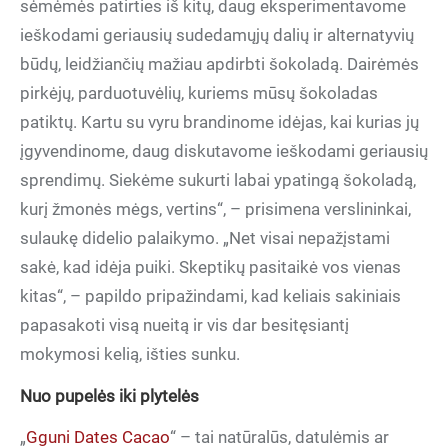
sėmėmės patirties iš kitų, daug eksperimentavome
ieškodami geriausių sudedamųjų dalių ir alternatyvių
būdų, leidžiančių mažiau apdirbti šokoladą. Dairėmės
pirkėjų, parduotuvėlių, kuriems mūsų šokoladas
patiktų. Kartu su vyru brandinome idėjas, kai kurias jų
įgyvendinome, daug diskutavome ieškodami geriausių
sprendimų. Siekėme sukurti labai ypatingą šokoladą,
kurį žmonės mėgs, vertins“, – prisimena verslininkai,
sulaukę didelio palaikymo. „Net visai nepažįstami
sakė, kad idėja puiki. Skeptikų pasitaikė vos vienas
kitas“, – papildo pripažindami, kad keliais sakiniais
papasakoti visą nueitą ir vis dar besitęsiantį
mokymosi kelią, išties sunku.
Nuo pupelės iki plytelės
„
Gguni Dates Cacao
“ – tai natūralūs, datulėmis ar