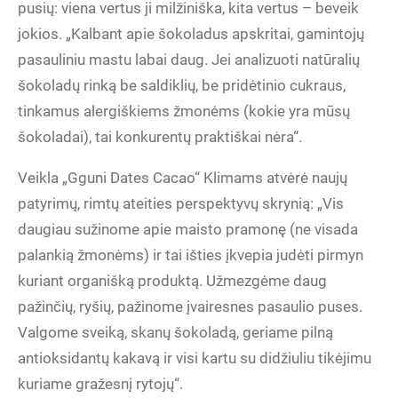
pusių: viena vertus ji milžiniška, kita vertus – beveik
jokios. „Kalbant apie šokoladus apskritai, gamintojų
pasauliniu mastu labai daug. Jei analizuoti natūralių
šokoladų rinką be saldiklių, be pridėtinio cukraus,
tinkamus alergiškiems žmonėms (kokie yra mūsų
šokoladai), tai konkurentų praktiškai nėra“.
Veikla „Gguni Dates Cacao“ Klimams atvėrė naujų
patyrimų, rimtų ateities perspektyvų skrynią: „Vis
daugiau sužinome apie maisto pramonę (ne visada
palankią žmonėms) ir tai išties įkvepia judėti pirmyn
kuriant organišką produktą. Užmezgėme daug
pažinčių, ryšių, pažinome įvairesnes pasaulio puses.
Valgome sveiką, skanų šokoladą, geriame pilną
antioksidantų kakavą ir visi kartu su didžiuliu tikėjimu
kuriame gražesnį rytojų“.