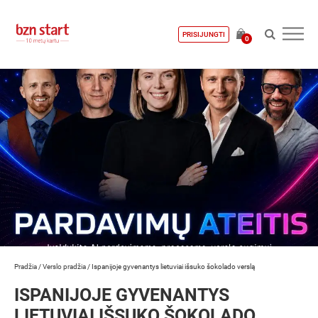
PRISIJUNGTI
0
Pradžia
/
Verslo pradžia
/
Ispanijoje gyvenantys lietuviai išsuko šokolado verslą
ISPANIJOJE GYVENANTYS
LIETUVIAI IŠSUKO ŠOKOLADO