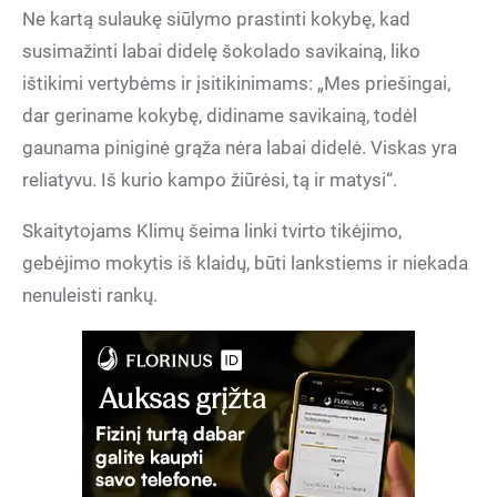
Ne kartą sulaukę siūlymo prastinti kokybę, kad
susimažinti labai didelę šokolado savikainą, liko
ištikimi vertybėms ir įsitikinimams: „Mes priešingai,
dar geriname kokybę, didiname savikainą, todėl
gaunama piniginė grąža nėra labai didelė. Viskas yra
reliatyvu. Iš kurio kampo žiūrėsi, tą ir matysi“.
Skaitytojams Klimų šeima linki tvirto tikėjimo,
gebėjimo mokytis iš klaidų, būti lankstiems ir niekada
nenuleisti rankų.