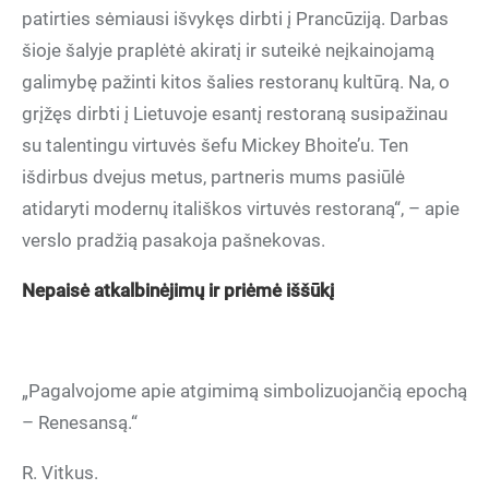
patirties sėmiausi išvykęs dirbti į Prancūziją. Darbas
šioje šalyje praplėtė akiratį ir suteikė neįkainojamą
galimybę pažinti kitos šalies restoranų kultūrą. Na, o
grįžęs dirbti į Lietuvoje esantį restoraną susipažinau
su talentingu virtuvės šefu Mickey Bhoite’u. Ten
išdirbus dvejus metus, partneris mums pasiūlė
atidaryti modernų itališkos virtuvės restoraną“, – apie
verslo pradžią pasakoja pašnekovas.
Nepaisė atkalbinėjimų ir priėmė iššūkį
„Pagalvojome apie atgimimą simbolizuojančią epochą
– Renesansą.“
R. Vitkus.