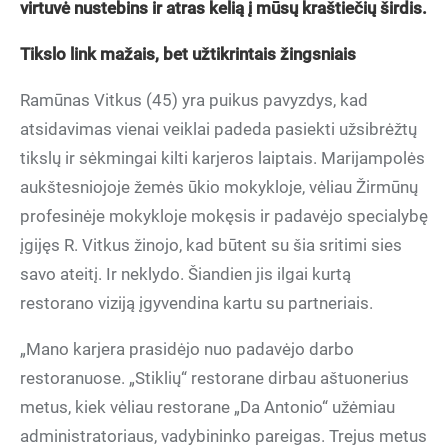
virtuvė nustebins ir atras kelią į mūsų kraštiečių širdis.
Tikslo link mažais, bet užtikrintais žingsniais
Ramūnas Vitkus (45) yra puikus pavyzdys, kad
atsidavimas vienai veiklai padeda pasiekti užsibrėžtų
tikslų ir sėkmingai kilti karjeros laiptais. Marijampolės
aukštesniojoje žemės ūkio mokykloje, vėliau Žirmūnų
profesinėje mokykloje mokęsis ir padavėjo specialybę
įgijęs R. Vitkus žinojo, kad būtent su šia sritimi sies
savo ateitį. Ir neklydo. Šiandien jis ilgai kurtą
restorano viziją įgyvendina kartu su partneriais.
„Mano karjera prasidėjo nuo padavėjo darbo
restoranuose. „Stiklių“ restorane dirbau aštuonerius
metus, kiek vėliau restorane „Da Antonio“ užėmiau
administratoriaus, vadybininko pareigas. Trejus metus