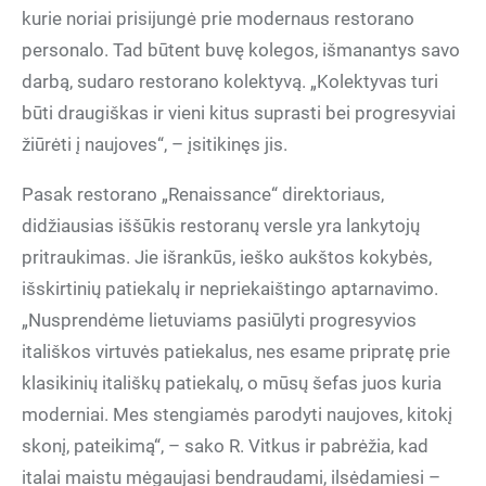
kurie noriai prisijungė prie modernaus restorano
personalo. Tad būtent buvę kolegos, išmanantys savo
darbą, sudaro restorano kolektyvą. „Kolektyvas turi
būti draugiškas ir vieni kitus suprasti bei progresyviai
žiūrėti į naujoves“, – įsitikinęs jis.
Pasak restorano „Renaissance“ direktoriaus,
didžiausias iššūkis restoranų versle yra lankytojų
pritraukimas. Jie išrankūs, ieško aukštos kokybės,
išskirtinių patiekalų ir nepriekaištingo aptarnavimo.
„Nusprendėme lietuviams pasiūlyti progresyvios
itališkos virtuvės patiekalus, nes esame pripratę prie
klasikinių itališkų patiekalų, o mūsų šefas juos kuria
moderniai. Mes stengiamės parodyti naujoves, kitokį
skonį, pateikimą“, – sako R. Vitkus ir pabrėžia, kad
italai maistu mėgaujasi bendraudami, ilsėdamiesi –