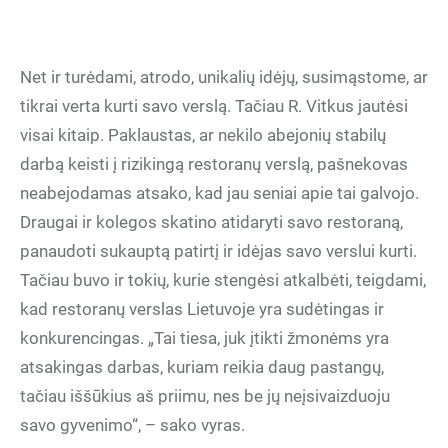
Net ir turėdami, atrodo, unikalių idėjų, susimąstome, ar
tikrai verta kurti savo verslą. Tačiau R. Vitkus jautėsi
visai kitaip. Paklaustas, ar nekilo abejonių stabilų
darbą keisti į rizikingą restoranų verslą, pašnekovas
neabejodamas atsako, kad jau seniai apie tai galvojo.
Draugai ir kolegos skatino atidaryti savo restoraną,
panaudoti sukauptą patirtį ir idėjas savo verslui kurti.
Tačiau buvo ir tokių, kurie stengėsi atkalbėti, teigdami,
kad restoranų verslas Lietuvoje yra sudėtingas ir
konkurencingas. „Tai tiesa, juk įtikti žmonėms yra
atsakingas darbas, kuriam reikia daug pastangų,
tačiau iššūkius aš priimu, nes be jų neįsivaizduoju
savo gyvenimo“, – sako vyras.