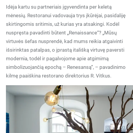
Idėja kartu su partneriais įgyvendinta per keletą
mėnesių. Restoranui vadovauja trys įkūrėjai, pasidaliję
skirtingomis sritimis, už kurias yra atsakingi. Kodėl
nuspręsta pavadinti būtent „Renaissance“? „Mūsų
virtuvės šefas nusprendė, kad mums reikia atgaivinti
išsirinktas patalpas, o įprastą itališką virtuvę paversti
modernia, todėl ir pagalvojome apie atgimimą
simbolizuojančią epochą – Renesansą“, – pavadinimo
kilmę paaiškina restorano direktorius R. Vitkus.