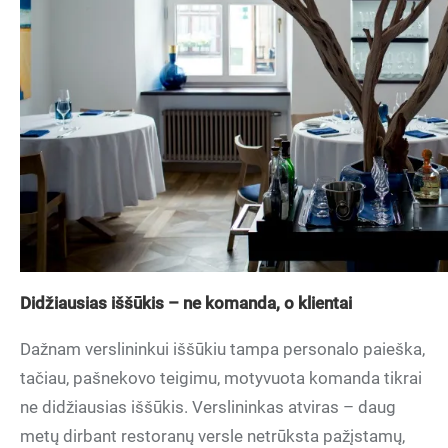
Didžiausias iššūkis – ne komanda, o klientai
Dažnam verslininkui iššūkiu tampa personalo paieška,
tačiau, pašnekovo teigimu, motyvuota komanda tikrai
ne didžiausias iššūkis. Verslininkas atviras – daug
metų dirbant restoranų versle netrūksta pažįstamų,