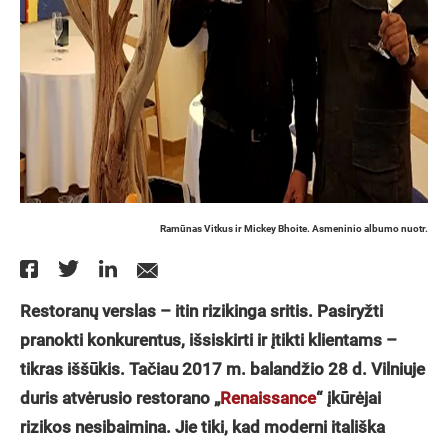
Ramūnas Vitkus ir Mickey Bhoite. Asmeninio albumo nuotr.
Restoranų verslas – itin rizikinga sritis. Pasiryžti
pranokti konkurentus, išsiskirti ir įtikti klientams –
tikras iššūkis. Tačiau 2017 m. balandžio 28 d. Vilniuje
duris atvėrusio restorano „
Renaissance
“ įkūrėjai
rizikos nesibaimina. Jie tiki, kad moderni itališka