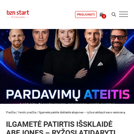
PRISIJUNGTI
0
Pradžia
/
Verslo pradžia
/
Ilgametė patirtis išsklaidė abejones – ryžosi atidaryti savo restoraną
ILGAMETĖ PATIRTIS IŠSKLAIDĖ
ABEJONES – RYŽOSI ATIDARYTI