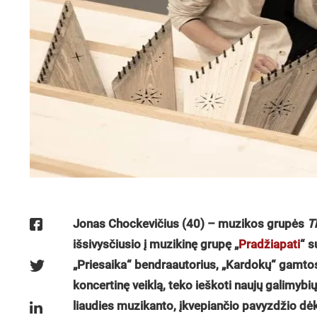
Jonas Chockevičius (40) – muzikos grupės
T
išsivysčiusio į muzikinę grupę „
Pradžiapati
“ s
„Priesaika“ bendraautorius, „Kardokų“ gamt
koncertinę veiklą, teko ieškoti naujų galimybi
liaudies muzikanto, įkvepiančio pavyzdžio d