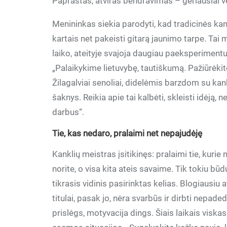
Paprastas, atviras bendravimas – geriausiai vei
Menininkas siekia parodyti, kad tradicinės kan
kartais net pakeisti gitarą jaunimo tarpe. Tai 
laiko, ateityje svajoja daugiau paeksperimentu
„Palaikykime lietuvybę, tautiškumą. Pažiūrėkit
Žilagalviai senoliai, didelėmis barzdom su kan
šaknys. Reikia apie tai kalbėti, skleisti idėją, n
darbus“.
Tie, kas nedaro, pralaimi net nepajudėję
Kanklių meistras įsitikinęs: pralaimi tie, kurie n
norite, o visa kita ateis savaime. Tik tokiu būd
tikrasis vidinis pasirinktas kelias. Blogiausiu
titulai, pasak jo, nėra svarbūs ir dirbti nepadeda
prislėgs, motyvacija dings. Šiais laikais viskas 