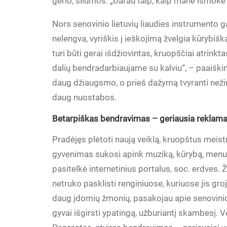
gėrio, šilumos. „Darau taip, kaip mane išmokė t
Nors senovinio lietuvių liaudies instrumento
nelengva, vyriškis į ieškojimą žvelgia kūrybiš
turi būti gerai išdžiovintas, kruopščiai atrink
dalių bendradarbiaujame su kalviu“, – paaiški
daug džiaugsmo, o prieš dažymą tvyranti neži
daug nuostabos.
Betarpiškas bendravimas – geriausia reklam
Pradėjęs plėtoti naują veiklą, kruopštus meist
gyvenimas sukosi apink muziką, kūrybą, menus
pasitelkė internetinius portalus, soc. erdves. 
netruko pasklisti renginiuose, kuriuose jis gr
daug įdomių žmonių, pasakojau apie senovini
gyvai išgirsti ypatingą, užburiantį skambesį.