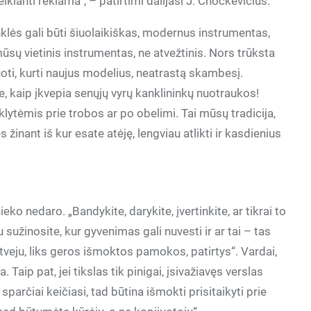
kianti reklama“, – patirtimi dalijasi J. Chockevičius.
klės gali būti šiuolaikiškas, modernus instrumentas,
mūsų vietinis instrumentas, ne atvežtinis. Nors trūksta
oti, kurti naujus modelius, neatrastą skambesį.
e, kaip įkvepia senųjų vyrų kanklininkų nuotraukos!
klytėmis prie trobos ar po obelimi. Tai mūsų tradicija,
es žinant iš kur esate atėję, lengviau atlikti ir kasdienius
ieko nedaro. „Bandykite, darykite, įvertinkite, ar tikrai to
u sužinosite, kur gyvenimas gali nuvesti ir ar tai – tas
 atveju, liks geros išmoktos pamokos, patirtys“. Vardai,
. Taip pat, jei tikslas tik pinigai, įsivažiavęs verslas
sparčiai keičiasi, tad būtina išmokti prisitaikyti prie