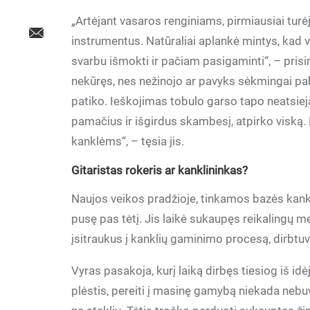
„Artėjant vasaros renginiams, pirmiausiai turėj
instrumentus. Natūraliai aplankė mintys, kad v
svarbu išmokti ir pačiam pasigaminti“, – pris
nekūręs, nes nežinojo ar pavyks sėkmingai paba
patiko. Ieškojimas tobulo garso tapo neatsie
pamačius ir išgirdus skambesį, atpirko viską. 
kanklėms“, – tęsia jis.
Gitaristas rokeris ar kanklininkas?
Naujos veikos pradžioje, tinkamos bazės kan
pusę pas tėtį. Jis laikė sukaupęs reikalingų m
įsitraukus į kanklių gaminimo procesą, dirbt
Vyras pasakoja, kurį laiką dirbęs tiesiog iš id
plėstis, pereiti į masinę gamybą niekada nebuvo