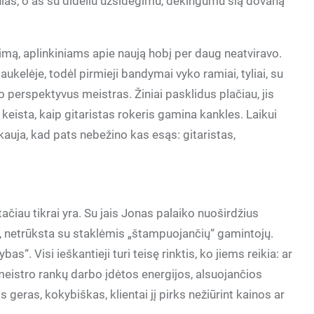
inias, o aš su dideliu užsidegimu, dėkingumu šią dovaną
imą, aplinkiniams apie naują hobį per daug neatviravo.
aukelėje, todėl pirmieji bandymai vyko ramiai, tyliai, su
 perspektyvus meistras. Žiniai pasklidus plačiau, jis
eista, kaip gitaristas rokeris gamina kankles. Laikui
kauja, kad pats nebežino kas esąs: gitaristas,
tačiau tikrai yra. Su jais Jonas palaiko nuoširdžius
ma, netrūksta su staklėmis „štampuojančių“ gamintojų.
s“. Visi ieškantieji turi teisę rinktis, ko jiems reikia: ar
eistro rankų darbo įdėtos energijos, alsuojančios
geras, kokybiškas, klientai jį pirks nežiūrint kainos ar