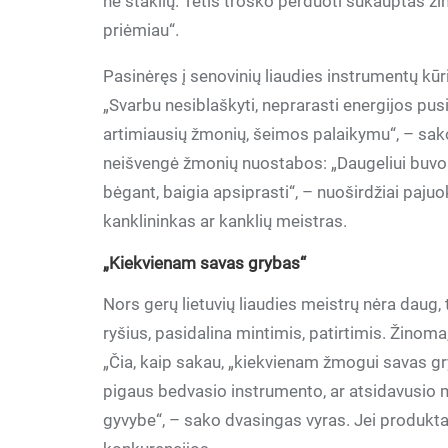
ne staklių. Tėtis troško perduoti sukauptas ž
priėmiau“.
Pasinėręs į senovinių liaudies instrumentų kūr
„Svarbu nesiblaškyti, neprarasti energijos pusi
artimiausių žmonių, šeimos palaikymu“, – sako
neišvengė žmonių nuostabos: „Daugeliui buvo k
bėgant, baigia apsiprasti“, – nuoširdžiai pajuo
kanklininkas ar kanklių meistras.
„Kiekvienam savas grybas“
Nors gerų lietuvių liaudies meistrų nėra daug, 
ryšius, pasidalina mintimis, patirtimis. Žino
„Čia, kaip sakau, „kiekvienam žmogui savas gryba
pigaus bedvasio instrumento, ar atsidavusio m
gyvybe“, – sako dvasingas vyras. Jei produktas 