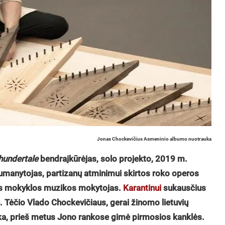
Jonas Chockevičius Asmeninio albumo nuotrauka
hundertale
bendraįkūrėjas, solo projekto, 2019 m.
umanytojas, partizanų atminimui skirtos roko operos
os mokyklos muzikos mokytojas.
Karantinui
sukausčius
ų. Tėčio Vlado Chockevičiaus, gerai žinomo lietuvių
ėka, prieš metus Jono rankose gimė pirmosios kanklės.