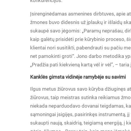
konkurencijos.
Įsirenginėdamas asmenines dirbtuves, apie at
žmones buvo didesnis už įplaukų ir išlaidų ska
sukaupė savo jėgomis: „Paramų neprašau, dirb
kaip galėtų prisidėti prie kūrybinio proceso, š
klientai nori susitikti, pabendrauti su pačiu me
net pamokinti groti“. Jono darbo metodika ypat
„Pradžia pati kiekvieną kartą vėl ir vėl”, – taria j
Kanklės gimsta vidinėje ramybėje su savimi
Ilgus metus žiūrovus savo kūryba džiuginęs at
žiūrovus, taip meistras sutinka reikiamus žmo
niekada neparduodavo dovanai teigdamas, kad
sąmoningai įsigijęs, pasirinkęs instrumentą, jį
sukaupti naują, skaidrią, teigiamą energiją, į k