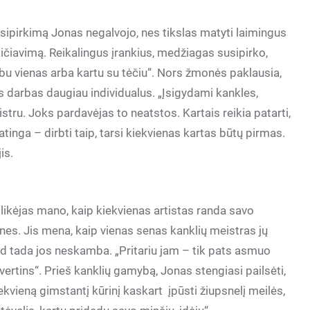
sipirkimą Jonas negalvojo, nes tikslas matyti laimingus
ičiavimą. Reikalingus įrankius, medžiagas susipirko,
u vienas arba kartu su tėčiu“. Nors žmonės paklausia,
is darbas daugiau individualus. „Įsigydami kankles,
istru. Joks pardavėjas to neatstos. Kartais reikia patarti,
inga – dirbti taip, tarsi kiekvienas kartas būtų pirmas.
is.
likėjas mano, kaip kiekvienas artistas randa savo
nes. Jis mena, kaip vienas senas kanklių meistras jų
 tada jos neskamba. „Pritariu jam – tik pats asmuo
 vertins“. Prieš kanklių gamybą, Jonas stengiasi pailsėti,
iekvieną gimstantį kūrinį kaskart įpūsti žiupsnelį meilės,