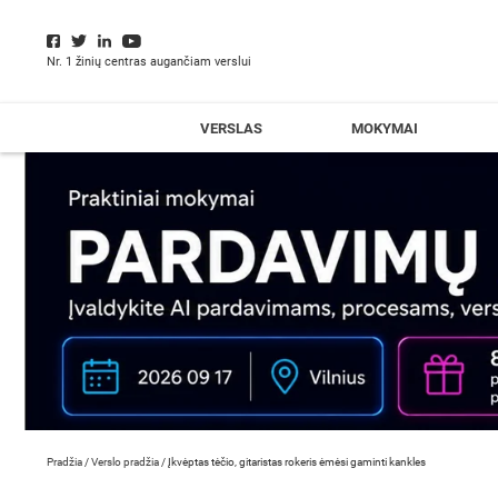
Nr. 1 žinių centras augančiam verslui
VERSLAS
MOKYMAI
Pradžia
/
Verslo pradžia
/
Įkvėptas tėčio, gitaristas rokeris ėmėsi gaminti kankles