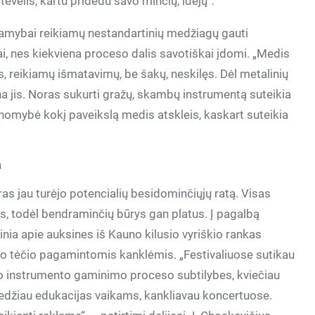
ėvelis, kartu pridedu savo minčių, idėjų“.
 gamybai reikiamų nestandartinių medžiagų gauti
kai, nes kiekviena proceso dalis savotiškai įdomi. „Medis
tas, reikiamų išmatavimų, be šakų, neskilęs. Dėl metalinių
na jis. Noras sukurti gražų, skambų instrumentą suteikia
nomybė kokį paveikslą medis atskleis, kaskart suteikia
a
ras jau turėjo potencialių besidominčiųjų ratą. Visas
, todėl bendraminčių būrys gan platus. Į pagalbą
Žinia apie auksines iš Kauno kilusio vyriškio rankas
ojo tėčio pagamintomis kanklėmis. „Festivaliuose sutikau
o instrumento gaminimo proceso subtilybes, kviečiau
 Vedžiau edukacijas vaikams, kankliavau koncertuose.