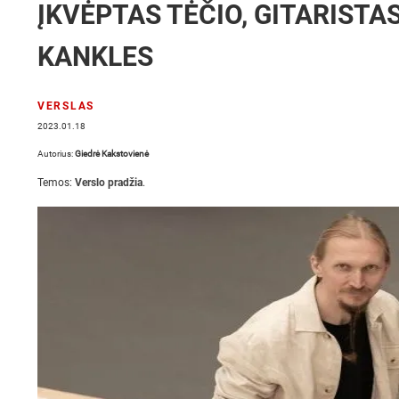
ĮKVĖPTAS TĖČIO, GITARISTA
KANKLES
VERSLAS
2023.01.18
Autorius:
Giedrė Kakstovienė
Temos:
Verslo pradžia
.