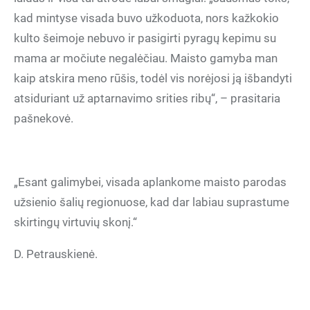
kad mintyse visada buvo užkoduota, nors kažkokio
kulto šeimoje nebuvo ir pasigirti pyragų kepimu su
mama ar močiute negalėčiau. Maisto gamyba man
kaip atskira meno rūšis, todėl vis norėjosi ją išbandyti
atsiduriant už aptarnavimo srities ribų“, – prasitaria
pašnekovė.
„Esant galimybei, visada aplankome maisto parodas
užsienio šalių regionuose, kad dar labiau suprastume
skirtingų virtuvių skonį.“
D. Petrauskienė.