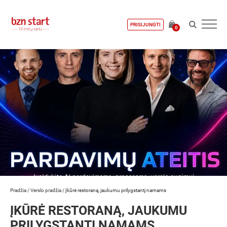
PRISIJUNGTI
0
Pradžia
/
Verslo pradžia
/
Įkūrė restoraną, jaukumu prilygstantį namams
ĮKŪRĖ RESTORANĄ, JAUKUMU
PRILYGSTANTĮ NAMAMS