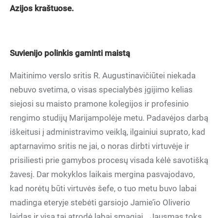
Azijos kraštuose.
Suvienijo polinkis gaminti maistą
Maitinimo verslo sritis R. Augustinavičiūtei niekada
nebuvo svetima, o visas specialybės įgijimo kelias
siejosi su maisto pramone kolegijos ir profesinio
rengimo studijų Marijampolėje metu. Padavėjos darbą
iškeitusi į administravimo veiklą, ilgainiui suprato, kad
aptarnavimo sritis ne jai, o noras dirbti virtuvėje ir
prisiliesti prie gamybos procesų visada kėlė savotišką
žavesį. Dar mokyklos laikais mergina pasvajodavo,
kad norėtų būti virtuvės šefe, o tuo metu buvo labai
madinga eteryje stebėti garsiojo Jamie’io Oliverio
laidas ir visa tai atrodė labai smagiai. „Jausmas toks,