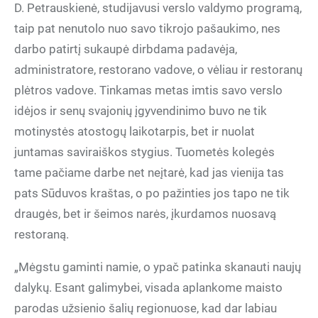
D. Petrauskienė, studijavusi verslo valdymo programą,
taip pat nenutolo nuo savo tikrojo pašaukimo, nes
darbo patirtį sukaupė dirbdama padavėja,
administratore, restorano vadove, o vėliau ir restoranų
plėtros vadove. Tinkamas metas imtis savo verslo
idėjos ir senų svajonių įgyvendinimo buvo ne tik
motinystės atostogų laikotarpis, bet ir nuolat
juntamas saviraiškos stygius. Tuometės kolegės
tame pačiame darbe net neįtarė, kad jas vienija tas
pats Sūduvos kraštas, o po pažinties jos tapo ne tik
draugės, bet ir šeimos narės, įkurdamos nuosavą
restoraną.
„Mėgstu gaminti namie, o ypač patinka skanauti naujų
dalykų. Esant galimybei, visada aplankome maisto
parodas užsienio šalių regionuose, kad dar labiau