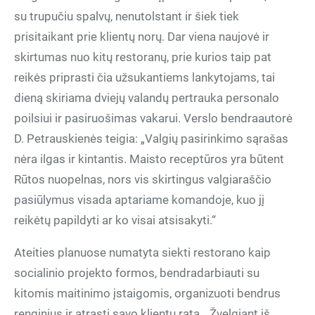
su trupučiu spalvų, nenutolstant ir šiek tiek
prisitaikant prie klientų norų. Dar viena naujovė ir
skirtumas nuo kitų restoranų, prie kurios taip pat
reikės priprasti čia užsukantiems lankytojams, tai
dieną skiriama dviejų valandų pertrauka personalo
poilsiui ir pasiruošimas vakarui. Verslo bendraautorė
D. Petrauskienės teigia: „Valgių pasirinkimo sąrašas
nėra ilgas ir kintantis. Maisto receptūros yra būtent
Rūtos nuopelnas, nors vis skirtingus valgiaraščio
pasiūlymus visada aptariame komandoje, kuo jį
reikėtų papildyti ar ko visai atsisakyti.“
Ateities planuose numatyta siekti restorano kaip
socialinio projekto formos, bendradarbiauti su
kitomis maitinimo įstaigomis, organizuoti bendrus
renginius ir atrasti savo klientų ratą. „Žvelgiant iš