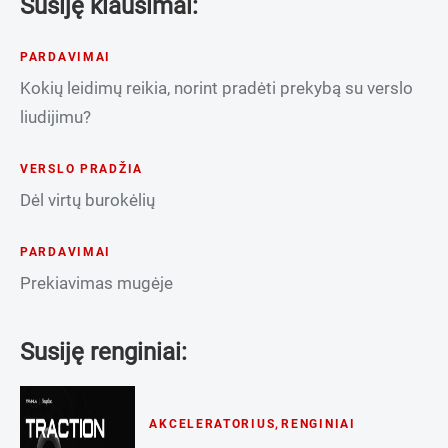
Susiję klausimai:
PARDAVIMAI
Kokių leidimų reikia, norint pradėti prekybą su verslo
liudijimu?
VERSLO PRADŽIA
Dėl virtų burokėlių
PARDAVIMAI
Prekiavimas mugėje
Susiję renginiai:
AKCELERATORIUS
,
RENGINIAI