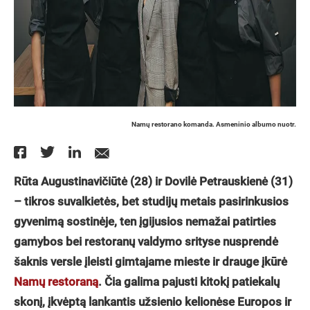
Namų restorano komanda. Asmeninio albumo nuotr.
Rūta Augustinavičiūtė (28) ir Dovilė Petrauskienė (31)
– tikros suvalkietės, bet studijų metais pasirinkusios
gyvenimą sostinėje, ten įgijusios nemažai patirties
gamybos bei restoranų valdymo srityse nusprendė
šaknis versle įleisti gimtajame mieste ir drauge įkūrė
Namų restoraną
. Čia galima pajusti kitokį patiekalų
skonį, įkvėptą lankantis užsienio kelionėse Europos ir