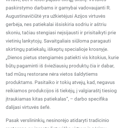
paskirstymo darbams ir gamybai vadovaujanti R.
Augustinavičiūtė yra užkietėjusi Azijos virtuvės
gerbėja, nes patiekalai išsiskiria sodriu ir aštriu
skoniu, tačiau stengiasi neįsijausti ir prisitaikyti prie
vietinių lankytojų. Savaitgaliais siūloma paragauti
skirtingų patiekalų, iškeptų specialioje krosnyje.
„Dienos pietus stengiamės patiekti vis kitokius, kurie
būtų pagaminti iš šviežiausių produktų čia ir dabar,
tad mūsų restorane nėra vietos šaldytiems
produktams. Pasitaiko ir tokių atvejų, kad, negavus
reikiamos produkcijos iš tiekėjų, į valgiaraštį tiesiog
įtraukiamas kitas patiekalas“, – darbo specifika
dalijasi virtuvės šefė.
Pasak verslininkių, nesinorėjo atidaryti tradicinio