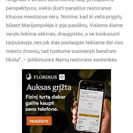
perspektyvos, siekio įkurti panašius restoranus
kituose miestuose nėra. Norime, kad ši vieta prigytų
būtent Marijampolėje ir joje pasiliktų. Visiems šiame
versle linkime sėkmės, draugystės, o ne konkuruoti
tarpusavyje, nes juk šias paslaugas teikiame dėl viso
miesto žmonių, tad turėtume susivienyti bendram
tikslui“, – įsitikinusios Namų restorano savininkės.