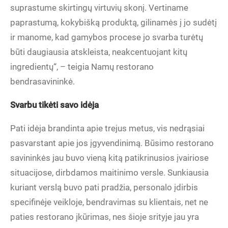
suprastume skirtingų virtuvių skonį. Vertiname
paprastumą, kokybišką produktą, gilinamės į jo sudėtį
ir manome, kad gamybos procese jo svarba turėtų
būti daugiausia atskleista, neakcentuojant kitų
ingredientų“, – teigia Namų restorano
bendrasavininkė.
Svarbu tikėti savo idėja
Pati idėja brandinta apie trejus metus, vis nedrąsiai
pasvarstant apie jos įgyvendinimą. Būsimo restorano
savininkės jau buvo vieną kitą patikrinusios įvairiose
situacijose, dirbdamos maitinimo versle. Sunkiausia
kuriant verslą buvo pati pradžia, personalo įdirbis
specifinėje veikloje, bendravimas su klientais, net ne
paties restorano įkūrimas, nes šioje srityje jau yra