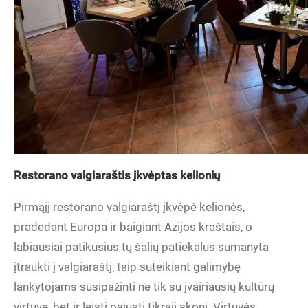
Restorano valgiaraštis įkvėptas kelionių
Pirmąjį restorano valgiaraštį įkvėpė kelionės,
pradedant Europa ir baigiant Azijos kraštais, o
labiausiai patikusius tų šalių patiekalus sumanyta
įtraukti į valgiaraštį, taip suteikiant galimybę
lankytojams susipažinti ne tik su įvairiausių kultūrų
virtuve, bet ir leisti pajusti tikrąjį skonį. Virtuvės