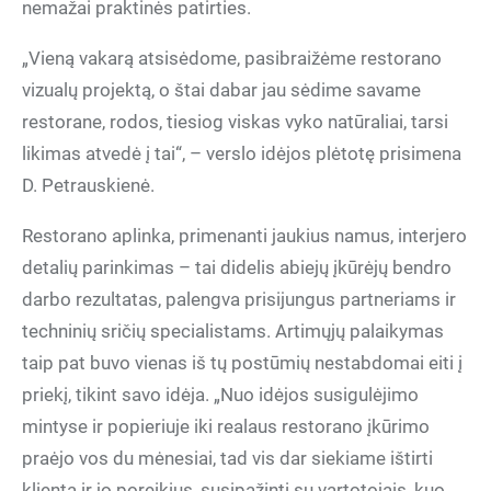
nemažai praktinės patirties.
„Vieną vakarą atsisėdome, pasibraižėme restorano
vizualų projektą, o štai dabar jau sėdime savame
restorane, rodos, tiesiog viskas vyko natūraliai, tarsi
likimas atvedė į tai“, – verslo idėjos plėtotę prisimena
D. Petrauskienė.
Restorano aplinka, primenanti jaukius namus, interjero
detalių parinkimas – tai didelis abiejų įkūrėjų bendro
darbo rezultatas, palengva prisijungus partneriams ir
techninių sričių specialistams. Artimųjų palaikymas
taip pat buvo vienas iš tų postūmių nestabdomai eiti į
priekį, tikint savo idėja. „Nuo idėjos susigulėjimo
mintyse ir popieriuje iki realaus restorano įkūrimo
praėjo vos du mėnesiai, tad vis dar siekiame ištirti
klientą ir jo poreikius, susipažinti su vartotojais, kuo