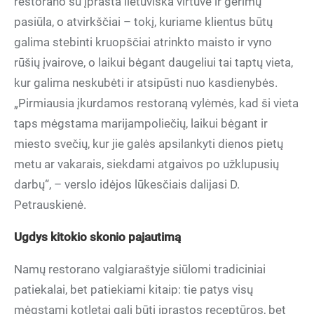
restorano su įprasta lietuviška virtuve ir gėrimų
pasiūla, o atvirkščiai – tokį, kuriame klientus būtų
galima stebinti kruopščiai atrinkto maisto ir vyno
rūšių įvairove, o laikui bėgant daugeliui tai taptų vieta,
kur galima neskubėti ir atsipūsti nuo kasdienybės.
„Pirmiausia įkurdamos restoraną vylėmės, kad ši vieta
taps mėgstama marijampoliečių, laikui bėgant ir
miesto svečių, kur jie galės apsilankyti dienos pietų
metu ar vakarais, siekdami atgaivos po užklupusių
darbų“, – verslo idėjos lūkesčiais dalijasi D.
Petrauskienė.
Ugdys kitokio skonio pajautimą
Namų restorano valgiaraštyje siūlomi tradiciniai
patiekalai, bet patiekiami kitaip: tie patys visų
mėgstami kotletai gali būti įprastos receptūros, bet