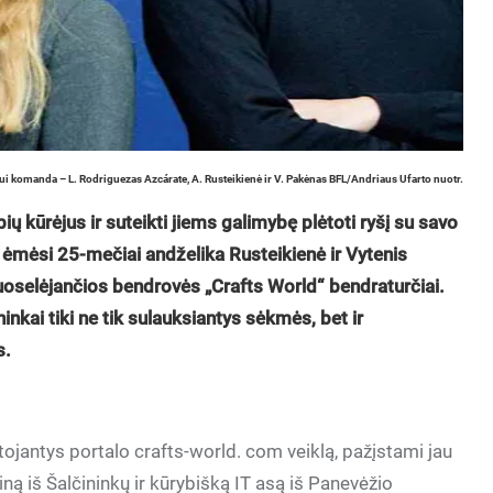
ui komanda – L. Rodriguezas Azcárate, A. Rusteikienė ir V. Pakėnas BFL/Andriaus Ufarto nuotr.
ų kūrėjus ir suteikti jiems galimybę plėtoti ryšį su savo
 ėmėsi 25-mečiai andželika Rusteikienė ir Vytenis
oselėjančios bendrovės „Crafts World“ bendraturčiai.
ninkai tiki ne tik sulauksiantys sėkmės, bet ir
s.
tojantys portalo crafts-world. com veiklą, pažįstami jau
ą iš Šalčininkų ir kūrybišką IT asą iš Panevėžio