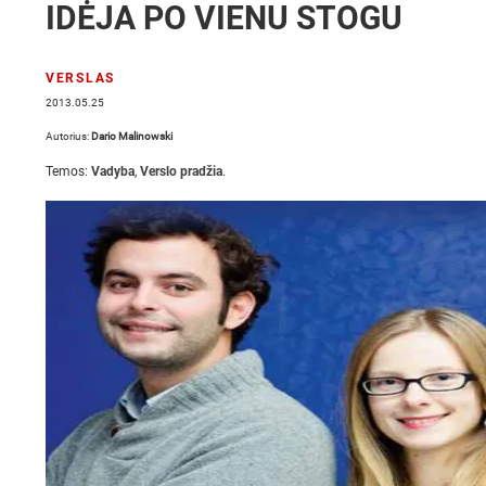
IDĖJA PO VIENU STOGU
VERSLAS
2013.05.25
Autorius:
Dario Malinowski
Temos:
Vadyba
,
Verslo pradžia
.