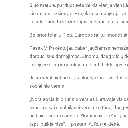
Šiuo metu e. parduotuvės veikla vienija vien Li
žinomesni užsienyje. Projekto sumanytojai žvalg
kanalų padeda stažuotojas iš Ispanijos Luisas
Be prioritetinių Pietų Europos rinkų, įmonės įkūr
Pasak V. Pakėno, jau dabar jaučiamas nemažas 
darbus, susidomėjimas. Žinoma, daug vilčių ded
kūrėjų skaičių ir gerokai praplėsti tinklalapyj
Jauni verslininkai teigia tikintys savo veiklos 
socialinio verslo.
„Nors socialinio turinio verslas Lietuvoje vis d
svarbą visai šiuolaikinei verslo kultūrai, dau
neįkainojamos naudos. Skandinavijos šalių pav
tapti puikia niša“, – pastebi A. Rusteikienė.