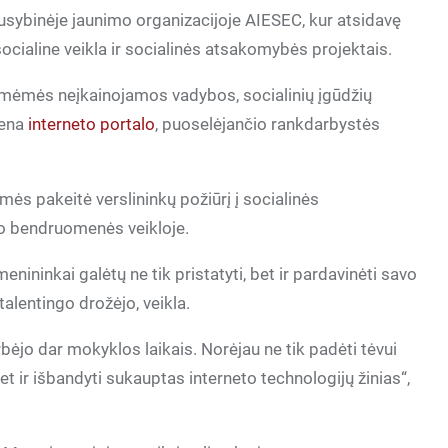
usybinėje jaunimo organizacijoje AIESEC, kur atsidavę
cialine veikla ir socialinės atsakomybės projektais.
sėmėmės neįkainojamos vadybos, socialinių įgūdžių
iena
interneto portalo
, puoselėjančio rankdarbystės
ės pakeitė verslininkų požiūrį į socialinės
o bendruomenės veikloje.
menininkai galėtų ne tik pristatyti, bet ir pardavinėti savo
talentingo drožėjo, veikla.
rbėjo dar mokyklos laikais. Norėjau ne tik padėti tėvui
t ir išbandyti sukauptas interneto technologijų žinias“,