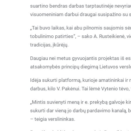
suartino bendras darbas tarptautinėje nevyria
visuomeniniam darbui draugai susipažino su so
„Tai buvo laikas, kai abu pilnomis saujomis 
tobulinimo patirties“, – sako A. Rusteikienė, v
tradicijas, įkūrėjų.
Daugiau nei metus gyvuojantis projektas iš esm
atsakomybės principų diegimą Lietuvos versl
Idėja sukurti platformą, kurioje amatininkai ir 
darbus, kilo V. Pakėnui. Tai lėmė Vytenio tėvo, 
„Mintis suvienyti meną ir e. prekybą galvoje ki
sukurti dar vieną jo darbų pardavimo kanalą, be
– teigia verslininkas.