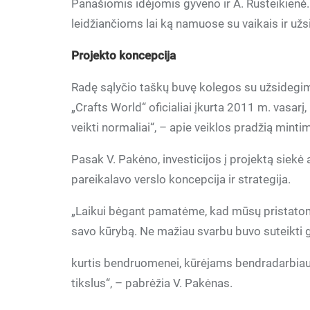
Panašiomis idėjomis gyveno ir A. Rusteikien
leidžiančioms lai ką namuose su vaikais ir už
Projekto koncepcija
Radę sąlyčio taškų buvę kolegos su užsidegi
„Crafts World“ oficialiai įkurta 2011 m. vasarį
veikti normaliai“, – apie veiklos pradžią mint
Pasak V. Pakėno, investicijos į projektą siekė 
pareikalavo verslo koncepcija ir strategija.
„Laikui bėgant pamatėme, kad mūsų pristatom
savo kūrybą. Ne mažiau svarbu buvo suteikti 
kurtis bendruomenei, kūrėjams bendradarbiaut
tikslus“, – pabrėžia V. Pakėnas.