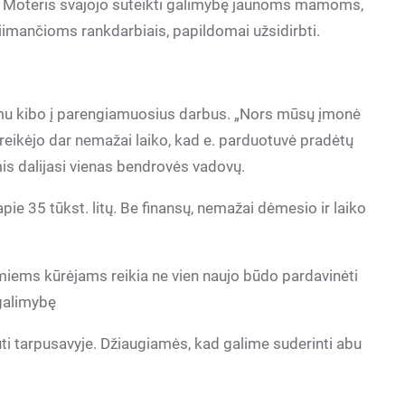
ė. Moteris svajojo suteikti galimybę jaunoms mamoms,
siimančioms rankdarbiais, papildomai užsidirbti.
mu kibo į parengiamuosius darbus. „Nors mūsų įmonė
, reikėjo dar nemažai laiko, kad e. parduotuvė pradėtų
imis dalijasi vienas bendrovės vadovų.
apie 35 tūkst. litų. Be finansų, nemažai dėmesio ir laiko
iems kūrėjams reikia ne vien naujo būdo pardavinėti
galimybę
i tarpusavyje. Džiaugiamės, kad galime suderinti abu