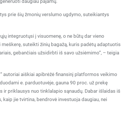
ą generuoti daugiau pajamų.
ntys prie šių žmonių verslumo ugdymo, suteikiantys
rųjų integruotųsi į visuomenę, o ne būtų dar vieno
 meškerę, suteikti žinių bagažą, kuris padėtų adaptuotis
riais, gebančiais užsidirbti iš savo užsiėmimo“, – teigia
 autoriai aiškiai apibrėžė finansinį platformos veikimo
arduodami e. parduotuvėje, gauna 90 proc. už prekę
is ir priklausys nuo tinklalapio sąnaudų. Dabar išlaidas iš
 kaip jie tvirtina, bendrovė investuoja daugiau, nei