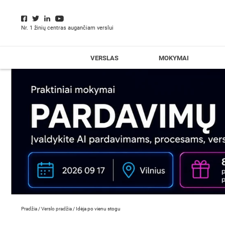
Nr. 1 žinių centras augančiam verslui
VERSLAS
MOKYMAI
Pradžia
/
Verslo pradžia
/
Idėja po vienu stogu