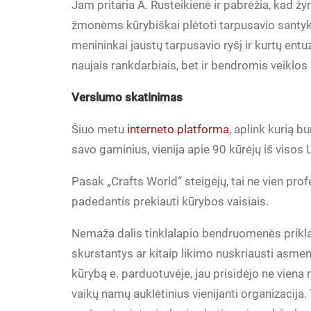
Jam pritaria A. Rusteikienė ir pabrėžia, kad žy
žmonėms kūrybiškai plėtoti tarpusavio santyki
menininkai jaustų tarpusavio ryšį ir kurtų ent
naujais rankdarbiais, bet ir bendromis veiklos
Verslumo skatinimas
Šiuo metu
interneto platforma
, aplink kurią b
savo gaminius, vienija apie 90 kūrėjų iš visos 
Pasak „Crafts World“ steigėjų, tai ne vien pro
padedantis prekiauti kūrybos vaisiais.
Nemaža dalis tinklalapio bendruomenės priklau
skurstantys ar kitaip likimo nuskriausti asmen
kūrybą e. parduotuvėje, jau prisidėjo ne viena 
vaikų namų auklėtinius vienijanti organizacij