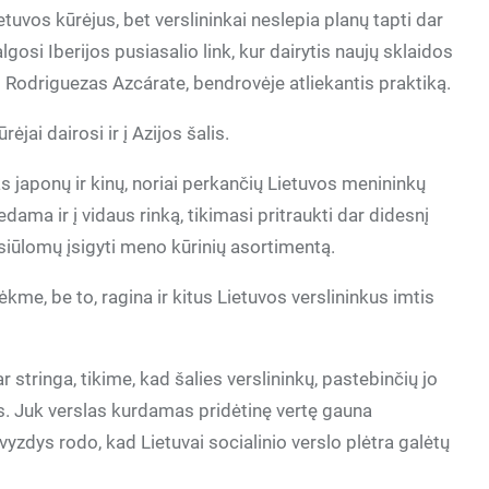
etuvos kūrėjus, bet verslininkai neslepia planų tapti dar
osi Iberijos pusiasalio link, kur dairytis naujų sklaidos
 Rodriguezas Azcárate, bendrovėje atliekantis praktiką.
ėjai dairosi ir į Azijos šalis.
japonų ir kinų, noriai perkančių Lietuvos menininkų
ama ir į vidaus rinką, tikimasi pritraukti dar didesnį
e siūlomų įsigyti meno kūrinių asortimentą.
sėkme, be to, ragina ir kitus Lietuvos verslininkus imtis
ar stringa, tikime, kad šalies verslininkų, pastebinčių jo
gės. Juk verslas kurdamas pridėtinę vertę gauna
yzdys rodo, kad Lietuvai socialinio verslo plėtra galėtų