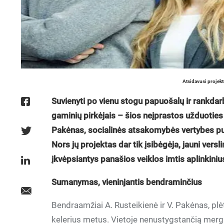
Atsidavusi projekt
Suvienyti po vienu stogu papuošalų ir rankdarbi
gaminių pirkėjais – šios neįprastos užduoties
Pakėnas, socialinės atsakomybės vertybes pu
Nors jų projektas dar tik įsibėgėja, jauni versli
įkvėpsiantys panašios veiklos imtis aplinkiniu
Sumanymas, vieninjantis bendraminčius
Bendraamžiai A. Rusteikienė ir V. Pakėnas, plė
kelerius metus. Vietoje nenustygstančią mergin