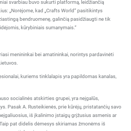
miai svarbiau buvo sukurti platformą, leidžiančią
us: „Norėjome, kad „Crafts World“ pasitikintys
uziastingą bendruomenę, galinčią pasidžiaugti ne tik
 idėjomis, kūrybiniais sumanymais.“
uriasi menininkai bei amatininkai, norintys pardavinėti
Lietuvos.
fesionalai, kuriems tinklalapis yra papildomas kanalas,
so socialinės atskirties grupei, yra neįgalūs,
ys. Pasak A. Rusteikienės, prie kūrėjų, pristatančių savo
neįgaliuosius, iš įkalinimo įstaigų grįžusius asmenis ar
a. Taip pat didelis dėmesys skiriamas žmonėms iš