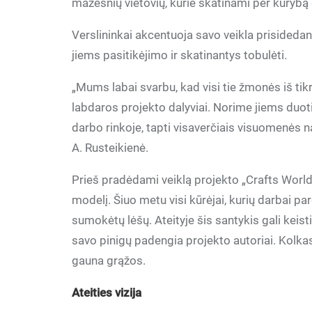
mažesnių vietovių, kurie skatinami per kūryb
Verslininkai akcentuoja savo veikla prisideda
jiems pasitikėjimo ir skatinantys tobulėti.
„Mums labai svarbu, kad visi tie žmonės iš tik
labdaros projekto dalyviai. Norime jiems duoti
darbo rinkoje, tapti visaverčiais visuomenės na
A. Rusteikienė.
Prieš pradėdami veiklą projekto „Crafts World“
modelį. Šiuo metu visi kūrėjai, kurių darbai p
sumokėtų lėšų. Ateityje šis santykis gali keist
savo pinigų padengia projekto autoriai. Kolkas,
gauna grąžos.
Ateities vizija