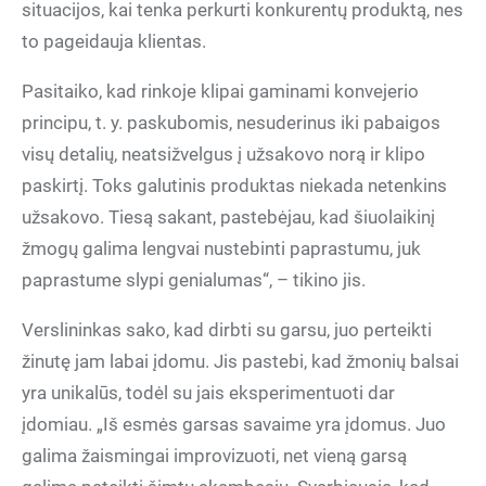
situacijos, kai tenka perkurti konkurentų produktą, nes
to pageidauja klientas.
Pasitaiko, kad rinkoje klipai gaminami konvejerio
principu, t. y. paskubomis, nesuderinus iki pabaigos
visų detalių, neatsižvelgus į užsakovo norą ir klipo
paskirtį. Toks galutinis produktas niekada netenkins
užsakovo. Tiesą sakant, pastebėjau, kad šiuolaikinį
žmogų galima lengvai nustebinti paprastumu, juk
paprastume slypi genialumas“, – tikino jis.
Verslininkas sako, kad dirbti su garsu, juo perteikti
žinutę jam labai įdomu. Jis pastebi, kad žmonių balsai
yra unikalūs, todėl su jais eksperimentuoti dar
įdomiau. „Iš esmės garsas savaime yra įdomus. Juo
galima žaismingai improvizuoti, net vieną garsą