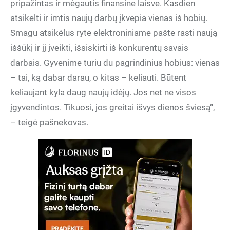
pripažintas ir mėgautis finansine laisve. Kasdien
atsikelti ir imtis naujų darbų įkvepia vienas iš hobių.
Smagu atsikėlus ryte elektroniniame pašte rasti naują
iššūkį ir jį įveikti, išsiskirti iš konkurentų savais
darbais. Gyvenime turiu du pagrindinius hobius: vienas
– tai, ką dabar darau, o kitas – keliauti. Būtent
keliaujant kyla daug naujų idėjų. Jos net ne visos
įgyvendintos. Tikuosi, jos greitai išvys dienos šviesą“,
– teigė pašnekovas.