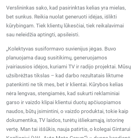
Verslininkas sako, kad pasirinktas kelias yra mielas,
bet sunkus. Reikia nuolat generuoti idėjas, išlikti
kūrybingam. Tiek klientų lūkesčiai, tiek reikalavimai
sau neleidžia aptingti, apsileisti.
„Kolektyvas susiformavo suvienijus jėgas. Buvo
planuojama daug susitikimų, generuojamos
įvairiausios idėjos, kuriami TV ir radijo projektai. Mūsų
užsibrėžtas tikslas – kad darbo rezultatais liktume
patenkinti ne tik mes, bet ir klientai. Kūrybos kelias
nėra lengvas, stengiamės, kad sukurti reklaminiai
garso ir vaizdo klipai klientui duotų apčiuopiamos
naudos, būtų įsimintini, o vaizdo produktai, tokie kaip
dokumentika, TV laidos, turėtų išliekamąją, istorinę
vertę. Man tai iššūkis, nauja patirtis, o kolegai Gintarui