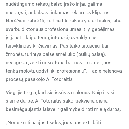
sudėtingumo tekstų balso įrašo ir jau galima
nuspręsti, ar balsas tinkamas reklamos klipams.
Norėčiau pabrėžti, kad ne tik balsas yra aktualus, labai
svarbu diktoriaus profesionalumas, t. y. gebėjimas
įsijausti į klipo temą, intonacijos valdymas,
taisyklingas kirčiavimas. Pasitaiko situacijų, kai
žmonės, turintys balse smėliuko (puikų balsą),
nesugeba įveikti mikrofono baimės. Tuomet juos
tenka mokyti, ugdyti iki profesionalų“, – apie nelengvą
procesą pasakojo A. Totoraitis.
Visgi jis teigia, kad šis iššūkis malonus. Kaip ir visi
šiame darbe. A. Totoraitis sako kiekvieną dieną
besimėgaujantis laisve ir galimybe dirbti mielą darbą.
„Noriu kurti naujus tikslus, juos pasiekti, būti