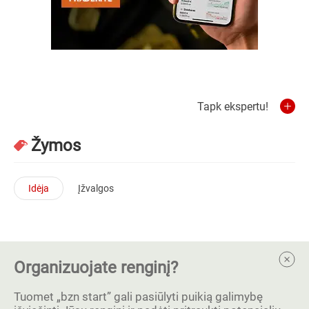
Tapk ekspertu!
Žymos
Idėja
Įžvalgos
Organizuojate renginį?
Tuomet „bzn start” gali pasiūlyti puikią galimybę