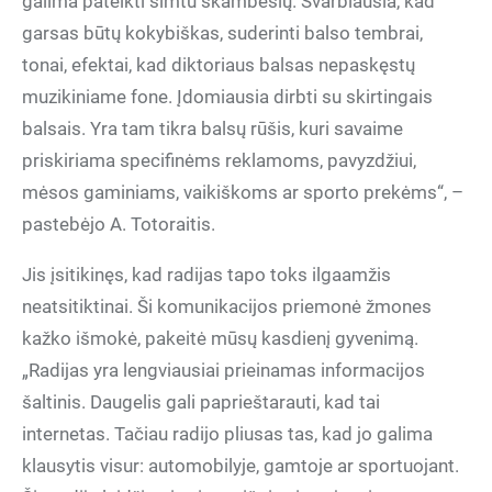
galima pateikti šimtu skambesių. Svarbiausia, kad
garsas būtų kokybiškas, suderinti balso tembrai,
tonai, efektai, kad diktoriaus balsas nepaskęstų
muzikiniame fone. Įdomiausia dirbti su skirtingais
balsais. Yra tam tikra balsų rūšis, kuri savaime
priskiriama specifinėms reklamoms, pavyzdžiui,
mėsos gaminiams, vaikiškoms ar sporto prekėms“, –
pastebėjo A. Totoraitis.
Jis įsitikinęs, kad radijas tapo toks ilgaamžis
neatsitiktinai. Ši komunikacijos priemonė žmones
kažko išmokė, pakeitė mūsų kasdienį gyvenimą.
„Radijas yra lengviausiai prieinamas informacijos
šaltinis. Daugelis gali paprieštarauti, kad tai
internetas. Tačiau radijo pliusas tas, kad jo galima
klausytis visur: automobilyje, gamtoje ar sportuojant.