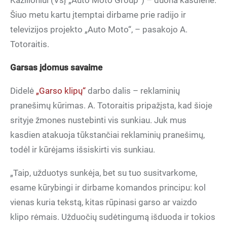
Kazilioniui (VšĮ „Auto Moto Group“) – duona kasdienė.
Šiuo metu kartu įtemptai dirbame prie radijo ir
televizijos projekto „Auto Moto“, – pasakojo A.
Totoraitis.
Garsas įdomus savaime
Didelė
„Garso klipų“
darbo dalis – reklaminių
pranešimų kūrimas. A. Totoraitis pripažįsta, kad šioje
srityje žmones nustebinti vis sunkiau. Juk mus
kasdien atakuoja tūkstančiai reklaminių pranešimų,
todėl ir kūrėjams išsiskirti vis sunkiau.
„Taip, užduotys sunkėja, bet su tuo susitvarkome,
esame kūrybingi ir dirbame komandos principu: kol
vienas kuria tekstą, kitas rūpinasi garso ar vaizdo
klipo rėmais. Užduočių sudėtingumą išduoda ir tokios