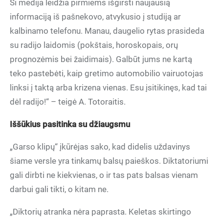
Ši medija leidžia pirmiems išgirsti naujausią
informaciją iš pašnekovo, atvykusio į studiją ar
kalbinamo telefonu. Manau, daugelio rytas prasideda
su radijo laidomis (pokštais, horoskopais, orų
prognozėmis bei žaidimais). Galbūt jums ne kartą
teko pastebėti, kaip gretimo automobilio vairuotojas
linksi į taktą arba krizena vienas. Esu įsitikinęs, kad tai
dėl radijo!“ – teigė A. Totoraitis.
Iššūkius pasitinka su džiaugsmu
„Garso klipų“ įkūrėjas sako, kad didelis uždavinys
šiame versle yra tinkamų balsų paieškos. Diktatoriumi
gali dirbti ne kiekvienas, o ir tas pats balsas vienam
darbui gali tikti, o kitam ne.
„Diktorių atranka nėra paprasta. Keletas skirtingo