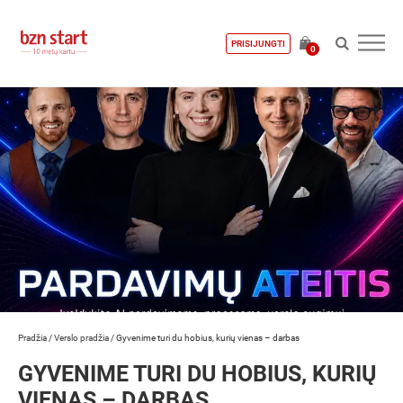
PRISIJUNGTI
0
Pradžia
/
Verslo pradžia
/
Gyvenime turi du hobius, kurių vienas – darbas
GYVENIME TURI DU HOBIUS, KURIŲ
VIENAS – DARBAS