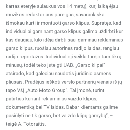
kartas eteryje sulaukus vos 14 metų), kurį laiką ėjau
muzikos redaktoriaus pareigas, savarankiškai
išmokau kurti ir montuoti garso klipus. Supratęs, kad
individualiai gaminant garso klipus galima uždirbti kur
kas daugiau, kilo idėja dirbti sau: gaminau reklaminius
garso klipus, ruošiau autorines radijo laidas, rengiau
radijo reportažus. Individualioji veikla turėjo tam tikrų
minusų, todėl teko įsteigti UAB. „Garso klipai“
atsirado, kad galėčiau naudotis juridinio asmens
pliusais. Pradėjus ieškoti verslo partnerių vienais iš jų
tapo VšĮ „Auto Moto Group“. Tai įmonė, turinti
patirties kuriant reklaminius vaizdo klipus,
dokumentiką bei TV laidas. Dabar klientams galime
pasiūlyti ne tik garso, bet vaizdo klipų gamybą“, –
teigė A. Totoraitis.