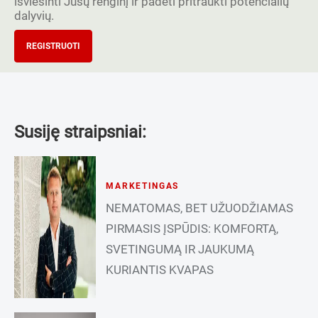
išviešinti Jūsų renginį ir padėti pritraukti potencialių
dalyvių.
REGISTRUOTI
Susiję straipsniai:
MARKETINGAS
NEMATOMAS, BET UŽUODŽIAMAS
PIRMASIS ĮSPŪDIS: KOMFORTĄ,
SVETINGUMĄ IR JAUKUMĄ
KURIANTIS KVAPAS