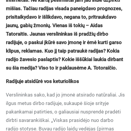
internetas. Ne kartą pesimistai jam jau siūlė užpirkti
mišias. Tačiau radijas visada paneigdavo prognozes,
prisitaikydavo ir išlikdavo, negana to, pritraukdavo
jaunų, gabių žmonių. Vienas iš tokių – Aidas
Tatoraitis. Jaunas verslininkas iš pradžių dirbo
radijuje, o paskui įkūrė savo įmonę ir ėmė kurti garso
klipus, reklamas. Kuo jį taip patraukė radijas? Kokia
radijo žavesio paslaptis? Kokie iššūkiai laukia dirbant
su šia medija? Viso to ir paklausėme A. Totoraičio.
Radijuje atsidūrė vos keturiolikos
Verslininkas sako, kad jo įmonė atsirado natūraliai. Jis
ilgus metus dirbo radijuje, sukaupė šioje srityje
pakankamai patirties, o galiausiai nusprendė pradėti
dirbti savarankiškai. „Viskas prasidėjo nuo darbo
radijo stotyse. Buvau radijo laidų vedėjas (pirmas