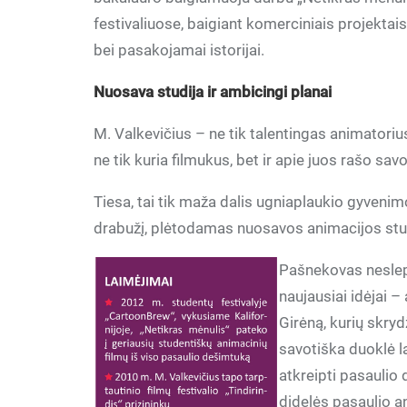
festivaliuose, baigiant komerciniais projekta
bei pasakojamai istorijai.
Nuosava studija ir ambicingi planai
M. Valkevičius – ne tik talentingas animatori
ne tik kuria filmukus, bet ir apie juos rašo sa
Tiesa, tai tik maža dalis ugniaplaukio gyvenim
drabužį, plėtodamas nuosavos animacijos stud
Pašnekovas neslepi
naujausiai idėjai –
Girėną, kurių skry
savotiška duoklė 
atkreipti pasaulio 
didelės pasaulio a