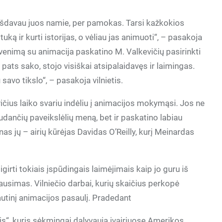
iešdavau juos namie, per pamokas. Tarsi kažkokios
ką ir kurti istorijas, o vėliau jas animuoti“, – pasakoja
nimą su animacija paskatino M. Valkevičių pasirinkti
p pats sako, stojo visiškai atsipalaidavęs ir laimingas.
savo tikslo“, – pasakoja vilnietis.
ičius laiko svariu indėliu į animacijos mokymąsi. Jos ne
judančių paveikslėlių meną, bet ir paskatino labiau
nas jų – airių kūrėjas Davidas O’Reilly, kurį Meinardas
irti tokiais įspūdingais laimėjimais kaip jo guru iš
 klausimas. Vilniečio darbai, kurių skaičius perkopė
tautinį animacijos pasaulį. Pradedant
s“, kuris sėkmingai dalyvauja įvairiuose Amerikos