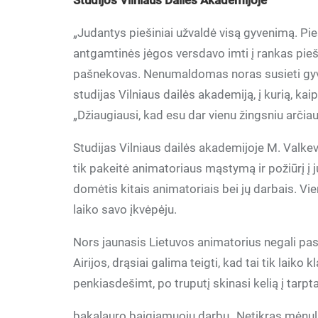
Studijos Vilniaus Dailės Akademijoje
„Judantys piešiniai užvaldė visą gyvenimą. P
antgamtinės jėgos versdavo imti į rankas pieštu
pašnekovas. Nenumaldomas noras susieti gyve
studijas Vilniaus dailės akademiją, į kurią, kai
„Džiaugiausi, kad esu dar vienu žingsniu arčiau 
Studijas Vilniaus dailės akademijoje M. Valkev
tik pakeitė animatoriaus mąstymą ir požiūrį į 
domėtis kitais animatoriais bei jų darbais. Vie
laiko savo įkvėpėju.
Nors jaunasis Lietuvos animatorius negali pasig
Airijos, drąsiai galima teigti, kad tai tik laiko
penkiasdešimt, po truputį skinasi kelią į tarp
bakalauro baigiamuoju darbu „Netikras mėnuli