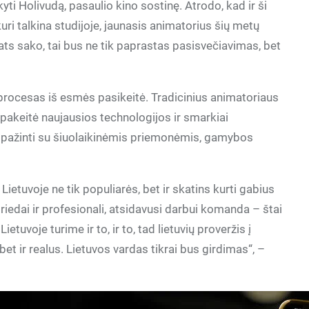
yti Holivudą, pasaulio kino sostinę. Atrodo, kad ir ši
uri talkina studijoje, jaunasis animatorius šių metų
ats sako, tai bus ne tik paprastas pasisvečiavimas, bet
procesas iš esmės pasikeitė. Tradicinius animatoriaus
 pakeitė naujausios technologijos ir smarkiai
usipažinti su šiuolaikinėmis priemonėmis, gamybos
etuvoje ne tik populiarės, bet ir skatins kurti gabius
riedai ir profesionali, atsidavusi darbui komanda – štai
Lietuvoje turime ir to, ir to, tad lietuvių proveržis į
et ir realus. Lietuvos vardas tikrai bus girdimas“, –