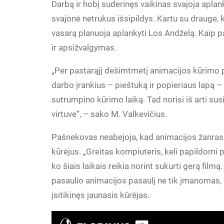
Darbą ir hobį suderinęs vaikinas svajoja aplank
svajonė netrukus išsipildys. Kartu su drauge, k
vasarą planuoja aplankyti Los Andželą. Kaip p
ir apsižvalgymas.
„Per pastarąjį dešimtmetį animacijos kūrimo 
darbo įrankius – pieštuką ir popieriaus lapą –
sutrumpino kūrimo laiką. Tad norisi iš arti s
virtuve“, – sako M. Valkevičius.
Pašnekovas neabejoja, kad animacijos žanras Li
kūrėjus. „Greitas kompiuteris, keli papildomi p
ko šiais laikais reikia norint sukurti gerą filmą. 
pasaulio animacijos pasaulį ne tik įmanomas, b
įsitikinęs jaunasis kūrėjas.