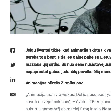
Jeigu šventai tikite, kad animacija skirta tik v
perskaitę jį bent iš dalies galite pakeisti Liet
mažiausiųjų širdis. Su nuo seno nusistovėjusi
nepaprastai gabus judančių paveikslėlių meno 
Animacijos būrelis Žirmūnuose
„Animacija man yra viskas. Dėl jos esu pasiryž
kovoti su vėjo malūnais“, – šypteli 25-erių ani
sukurti ilgametražį animacinį filmą ir taip išga