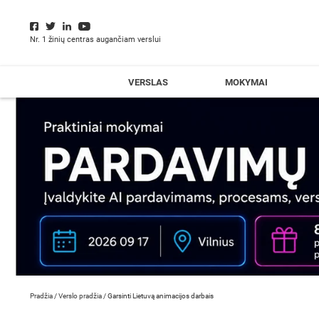
Nr. 1 žinių centras augančiam verslui
VERSLAS
MOKYMAI
Pradžia
/
Verslo pradžia
/
Garsinti Lietuvą animacijos darbais