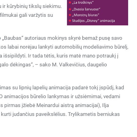
ir kūrybinių tikslų siekimu.
filmukai gali varžytis su
muko „Baubas“ autoriaus mokinys skyrė bemaž pusę savo
os labai norėjau lankyti automobilių modeliavimo būrelį,
šsipildyti. Ir tada tėtis, kuris matė mano potraukį į
 galo dėkingas“, – sako M. Valkevičius, daugelio
mas su lipnių lapelių animacija padarė tokį įspūdį, kad
i. O animacijos būrelio lankymas ir užsiėmimai, vedami
s pirmas įžiebė Meinardui aistrą animacijai), Ilja
 kurti judančius paveikslėlius. Trylikametis berniukas