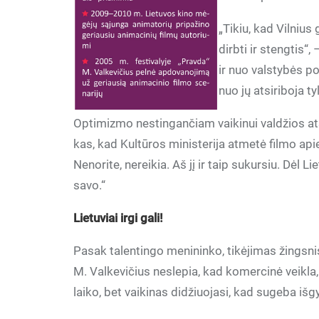
„Tikiu, kad Vilnius
dirbti ir stengtis“,
ir nuo valstybės po
nuo jų atsiriboja ty
Optimizmo nestingančiam vaikinui valdžios ats
kas, kad Kultūros ministerija atmetė filmo apie
Nenorite, nereikia. Aš jį ir taip sukursiu. Dėl L
savo.“
Lietuviai irgi gali!
Pasak talentingo menininko, tikėjimas žingsnis
M. Valkevičius neslepia, kad komercinė veikla, 
laiko, bet vaikinas didžiuojasi, kad sugeba išgy