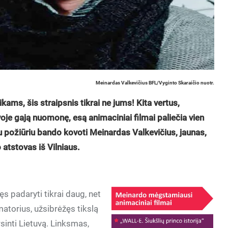
Meinardas Valkevičius BFL/Vyginto Skaraičio nuotr.
aikams, šis straipsnis tikrai ne jums! Kita vertus,
uvoje gają nuomonę, esą animaciniai filmai paliečia vien
u požiūriu bando kovoti Meinardas Valkevičius, jaunas,
atstovas iš Vilniaus.
ęs padaryti tikrai daug, net
matorius, užsibrėžęs tikslą
rsinti Lietuvą. Linksmas,