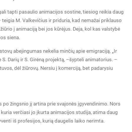
 gali tapti pasaulio animacijos sostine, tiesiog reikia daug
 – teigia M. Valkevičius ir priduria, kad nemažai priklauso
žiūrio į animaciją bei jos kūrėjus. Deja, kol kas valstybė
los siena.
tovų abejingumas nekelia minčių apie emigraciją. „Ir
 S. Darių ir S. Girėną projektą, –šypteli animatorius. –
ietuvos, dėl žiūrovų. Nersiu į komerciją, bet padarysiu
 po žingsnio jį artina prie svajonės įgyvendinimo. Nors
kuria verčiasi jo įkurta animacijos studija, atima daug
venti iš profesijos, kurią daugelis laiko nerimta.