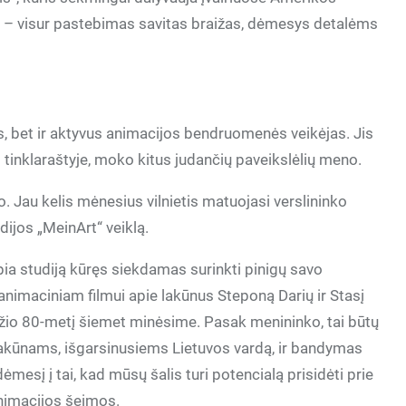
is – visur pastebimas savitas braižas, dėmesys detalėms
us, bet ir aktyvus animacijos bendruomenės veikėjas. Jis
vo tinklaraštyje, moko kitus judančių paveikslėlių meno.
o. Jau kelis mėnesius vilnietis matuojasi verslininko
ijos „MeinArt“ veiklą.
a studiją kūręs siekdamas surinkti pinigų savo
 animaciniam filmui apie lakūnus Steponą Darių ir Stasį
džio 80-metį šiemet minėsime. Pasak menininko, tai būtų
lakūnams, išgarsinusiems Lietuvos vardą, ir bandymas
dėmesį į tai, kad mūsų šalis turi potencialą prisidėti prie
nimacijos šeimos.