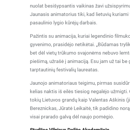
nuolat besišypsantis vaikinas žavi užsispyrimu 
Jaunasis animatorius tiki, kad lietuvių kuriami 
pasaulinio lygio kūrėjų darbais.
Pažintis su animacija, kuriai legendinio fil
gyvenimo, prasidėjo netikėtai. „Būdamas trylik
bet dėl vietų trūkumo svajonėms nebuvo lemta i
piešimą, užrašė į animaciją. Esu jam už tai be
tarptautinių festivalių laureatas.
Jaunojo animatoriaus teigimu, pirmas susidūri
kelias naktis iš eilės tiesiog negalėjo užmigt
tokių Lietuvos grandų kaip Valentas Aškinis (ji
Bereznickas, Jūratė Leikaitė, tik padidino norą
visai prarado galvą dėl naujo pomėgio.