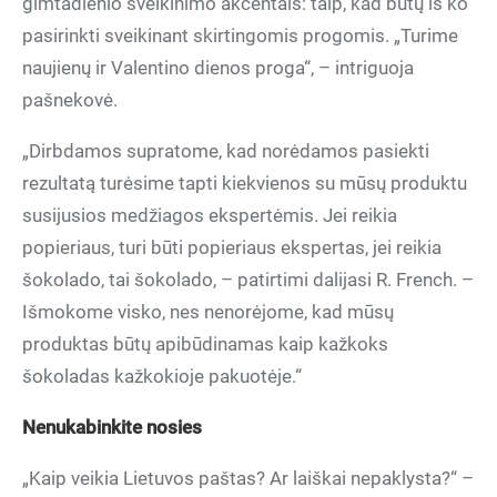
gimtadienio sveikinimo akcentais: taip, kad būtų iš ko
pasirinkti sveikinant skirtingomis progomis. „Turime
naujienų ir Valentino dienos proga“, – intriguoja
pašnekovė.
„Dirbdamos supratome, kad norėdamos pasiekti
rezultatą turėsime tapti kiekvienos su mūsų produktu
susijusios medžiagos ekspertėmis. Jei reikia
popieriaus, turi būti popieriaus ekspertas, jei reikia
šokolado, tai šokolado, – patirtimi dalijasi R. French. –
Išmokome visko, nes nenorėjome, kad mūsų
produktas būtų apibūdinamas kaip kažkoks
šokoladas kažkokioje pakuotėje.“
Nenukabinkite nosies
„Kaip veikia Lietuvos paštas? Ar laiškai nepaklysta?“ –