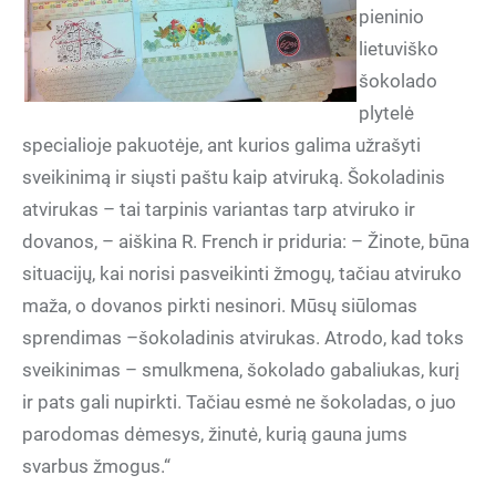
pieninio
lietuviško
šokolado
plytelė
specialioje pakuotėje, ant kurios galima užrašyti
sveikinimą ir siųsti paštu kaip atviruką. Šokoladinis
atvirukas – tai tarpinis variantas tarp atviruko ir
dovanos, – aiškina R. French ir priduria: – Žinote, būna
situacijų, kai norisi pasveikinti žmogų, tačiau atviruko
maža, o dovanos pirkti nesinori. Mūsų siūlomas
sprendimas –šokoladinis atvirukas. Atrodo, kad toks
sveikinimas – smulkmena, šokolado gabaliukas, kurį
ir pats gali nupirkti. Tačiau esmė ne šokoladas, o juo
parodomas dėmesys, žinutė, kurią gauna jums
svarbus žmogus.“