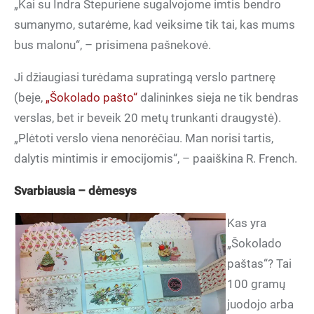
„Kai su Indra Stepuriene sugalvojome imtis bendro
sumanymo, sutarėme, kad veiksime tik tai, kas mums
bus malonu“, – prisimena pašnekovė.
Ji džiaugiasi turėdama supratingą verslo partnerę
(beje,
„Šokolado pašto“
dalininkes sieja ne tik bendras
verslas, bet ir beveik 20 metų trunkanti draugystė).
„Plėtoti verslo viena nenorėčiau. Man norisi tartis,
dalytis mintimis ir emocijomis“, – paaiškina R. French.
Svarbiausia – dėmesys
Kas yra
„Šokolado
paštas“? Tai
100 gramų
juodojo arba