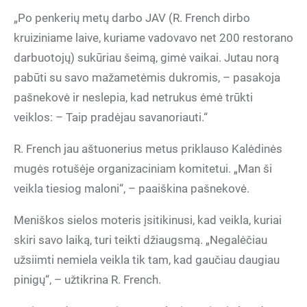
„Po penkerių metų darbo JAV (R. French dirbo
kruiziniame laive, kuriame vadovavo net 200 restorano
darbuotojų) sukūriau šeimą, gimė vaikai. Jutau norą
pabūti su savo mažametėmis dukromis, – pasakoja
pašnekovė ir neslepia, kad netrukus ėmė trūkti
veiklos: – Taip pradėjau savanoriauti.“
R. French jau aštuonerius metus priklauso Kalėdinės
mugės rotušėje organizaciniam komitetui. „Man ši
veikla tiesiog maloni“, – paaiškina pašnekovė.
Meniškos sielos moteris įsitikinusi, kad veikla, kuriai
skiri savo laiką, turi teikti džiaugsmą. „Negalėčiau
užsiimti nemiela veikla tik tam, kad gaučiau daugiau
pinigų“, – užtikrina R. French.