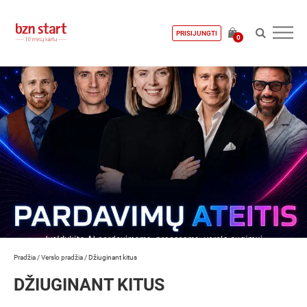
PRISIJUNGTI
0
Pradžia
/
Verslo pradžia
/
Džiuginant kitus
DŽIUGINANT KITUS