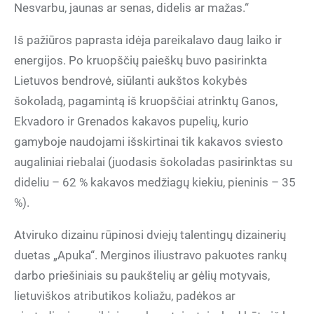
Nesvarbu, jaunas ar senas, didelis ar mažas.“
Iš pažiūros paprasta idėja pareikalavo daug laiko ir
energijos. Po kruopščių paieškų buvo pasirinkta
Lietuvos bendrovė, siūlanti aukštos kokybės
šokoladą, pagamintą iš kruopščiai atrinktų Ganos,
Ekvadoro ir Grenados kakavos pupelių, kurio
gamyboje naudojami išskirtinai tik kakavos sviesto
augaliniai riebalai (juodasis šokoladas pasirinktas su
dideliu – 62 % kakavos medžiagų kiekiu, pieninis – 35
%).
Atviruko dizainu rūpinosi dviejų talentingų dizainerių
duetas „Apuka“. Merginos iliustravo pakuotes rankų
darbo priešiniais su paukštelių ar gėlių motyvais,
lietuviškos atributikos koliažu, padėkos ar