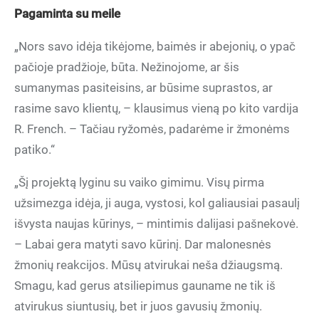
Pagaminta su meile
„Nors savo idėja tikėjome, baimės ir abejonių, o ypač
pačioje pradžioje, būta. Nežinojome, ar šis
sumanymas pasiteisins, ar būsime suprastos, ar
rasime savo klientų, – klausimus vieną po kito vardija
R. French. – Tačiau ryžomės, padarėme ir žmonėms
patiko.“
„Šį projektą lyginu su vaiko gimimu. Visų pirma
užsimezga idėja, ji auga, vystosi, kol galiausiai pasaulį
išvysta naujas kūrinys, – mintimis dalijasi pašnekovė.
– Labai gera matyti savo kūrinį. Dar malonesnės
žmonių reakcijos. Mūsų atvirukai neša džiaugsmą.
Smagu, kad gerus atsiliepimus gauname ne tik iš
atvirukus siuntusių, bet ir juos gavusių žmonių.