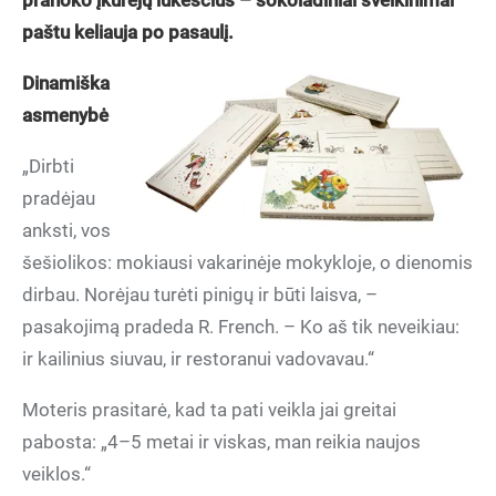
pranoko įkūrėjų lūkesčius – šokoladiniai sveikinimai
paštu keliauja po pasaulį.
Dinamiška
asmenybė
„Dirbti
pradėjau
anksti, vos
šešiolikos: mokiausi vakarinėje mokykloje, o dienomis
dirbau. Norėjau turėti pinigų ir būti laisva, –
pasakojimą pradeda R. French. – Ko aš tik neveikiau:
ir kailinius siuvau, ir restoranui vadovavau.“
Moteris prasitarė, kad ta pati veikla jai greitai
pabosta: „4–5 metai ir viskas, man reikia naujos
veiklos.“