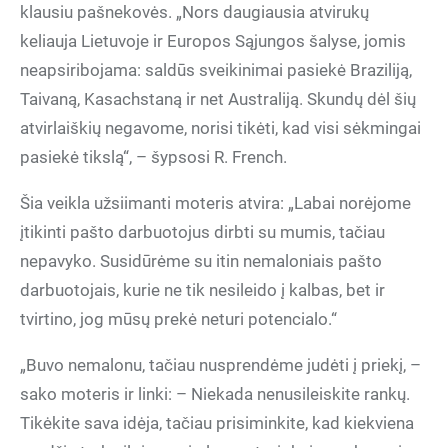
klausiu pašnekovės. „Nors daugiausia atvirukų
keliauja Lietuvoje ir Europos Sąjungos šalyse, jomis
neapsiribojama: saldūs sveikinimai pasiekė Braziliją,
Taivaną, Kasachstaną ir net Australiją. Skundų dėl šių
atvirlaiškių negavome, norisi tikėti, kad visi sėkmingai
pasiekė tikslą“, – šypsosi R. French.
Šia veikla užsiimanti moteris atvira: „Labai norėjome
įtikinti pašto darbuotojus dirbti su mumis, tačiau
nepavyko. Susidūrėme su itin nemaloniais pašto
darbuotojais, kurie ne tik nesileido į kalbas, bet ir
tvirtino, jog mūsų prekė neturi potencialo.“
„Buvo nemalonu, tačiau nusprendėme judėti į priekį, –
sako moteris ir linki: – Niekada nenusileiskite rankų.
Tikėkite sava idėja, tačiau prisiminkite, kad kiekviena