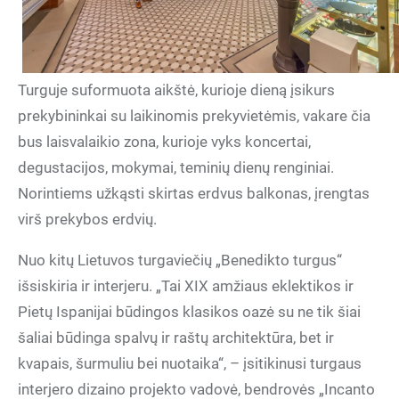
Turguje suformuota aikštė, kurioje dieną įsikurs
prekybininkai su laikinomis prekyvietėmis, vakare čia
bus laisvalaikio zona, kurioje vyks koncertai,
degustacijos, mokymai, teminių dienų renginiai.
Norintiems užkąsti skirtas erdvus balkonas, įrengtas
virš prekybos erdvių.
Nuo kitų Lietuvos turgaviečių „Benedikto turgus“
išsiskiria ir interjeru. „Tai XIX amžiaus eklektikos ir
Pietų Ispanijai būdingos klasikos oazė su ne tik šiai
šaliai būdinga spalvų ir raštų architektūra, bet ir
kvapais, šurmuliu bei nuotaika“, – įsitikinusi turgaus
interjero dizaino projekto vadovė, bendrovės „Incanto