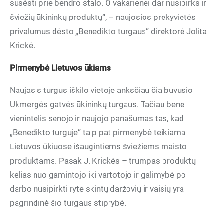
susėsti prie bendro stalo. O vakarienei dar nusipirks ir
šviežių ūkininkų produktų“, – naujosios prekyvietės
privalumus dėsto „Benedikto turgaus“ direktorė Jolita
Krickė.
Pirmenybė Lietuvos ūkiams
Naujasis turgus iškilo vietoje anksčiau čia buvusio
Ukmergės gatvės ūkininkų turgaus. Tačiau bene
vienintelis senojo ir naujojo panašumas tas, kad
„Benedikto turguje“ taip pat pirmenybė teikiama
Lietuvos ūkiuose išaugintiems šviežiems maisto
produktams. Pasak J. Krickės – trumpas produktų
kelias nuo gamintojo iki vartotojo ir galimybė po
darbo nusipirkti ryte skintų daržovių ir vaisių yra
pagrindinė šio turgaus stiprybė.