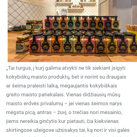
„Tai turgus, į kurį galima atvykti ne tik siekiant įsigyti
kokybiškų maisto produktų, bet ir norint su draugais
ar šeima praleisti laiką, mėgaujantis kokybiškais
greito maisto patiekalais. Vienas didžiausių mūsų
maisto erdvės privalumų – jei vienas šeimos narys
mėgsta picą, antras – žuvį, o trečias nori mėsainio,
jiems nereikia ginčytis kur pietauti, čia kiekvienas
skirtingose užeigose užsisakys tai, ką nori ir visi galės