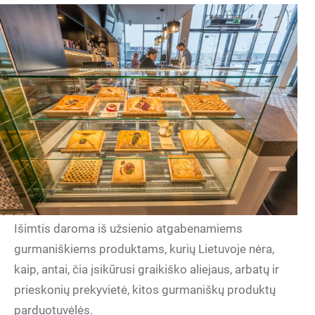
Išimtis daroma iš užsienio atgabenamiems
gurmaniškiems produktams, kurių Lietuvoje nėra,
kaip, antai, čia įsikūrusi graikiško aliejaus, arbatų ir
prieskonių prekyvietė, kitos gurmaniškų produktų
parduotuvėlės.