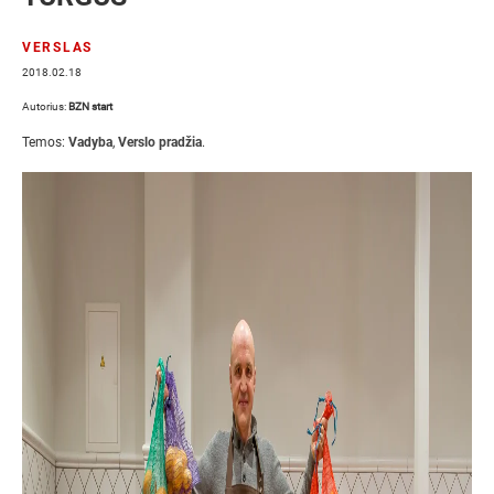
VERSLAS
2018.02.18
Autorius:
BZN start
Temos:
Vadyba
,
Verslo pradžia
.