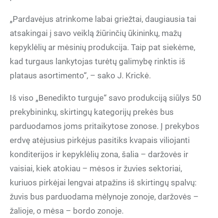
„Pardavėjus atrinkome labai griežtai, daugiausia tai
atsakingai į savo veiklą žiūrinčių ūkininkų, mažų
kepyklėlių ar mėsinių produkcija. Taip pat siekėme,
kad turgaus lankytojas turėtų galimybę rinktis iš
plataus asortimento“, – sako J. Krickė.
Iš viso „Benedikto turguje“ savo produkciją siūlys 50
prekybininkų, skirtingų kategorijų prekės bus
parduodamos joms pritaikytose zonose. Į prekybos
erdvę atėjusius pirkėjus pasitiks kvapais viliojanti
konditerijos ir kepyklėlių zona, šalia – daržovės ir
vaisiai, kiek atokiau – mėsos ir žuvies sektoriai,
kuriuos pirkėjai lengvai atpažins iš skirtingų spalvų:
žuvis bus parduodama mėlynoje zonoje, daržovės –
žalioje, o mėsa – bordo zonoje.