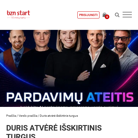
PRISIJUNGTI
0
Pradžia
/
Verslo pradžia
/
Duris atvėrė išskirtinis turgus
DURIS ATVĖRĖ IŠSKIRTINIS
TURGUS