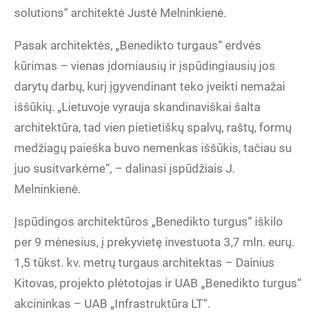
solutions“ architektė Justė Melninkienė.
Pasak architektės, „Benedikto turgaus“ erdvės
kūrimas – vienas įdomiausių ir įspūdingiausių jos
darytų darbų, kurį įgyvendinant teko įveikti nemažai
iššūkių. „Lietuvoje vyrauja skandinaviškai šalta
architektūra, tad vien pietietiškų spalvų, raštų, formų
medžiagų paieška buvo nemenkas iššūkis, tačiau su
juo susitvarkėme“, – dalinasi įspūdžiais J.
Melninkienė.
Įspūdingos architektūros „Benedikto turgus“ iškilo
per 9 mėnesius, į prekyvietę investuota 3,7 mln. eurų.
1,5 tūkst. kv. metrų turgaus architektas – Dainius
Kitovas, projekto plėtotojas ir UAB „Benedikto turgus“
akcininkas – UAB „Infrastruktūra LT“.