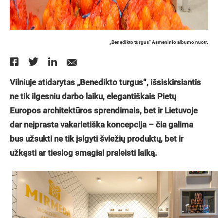
„Benedikto turgus“ Asmeninio albumo nuotr.
Vilniuje atidarytas „Benedikto turgus“, išsiskirsiantis
ne tik ilgesniu darbo laiku, elegantiškais Pietų
Europos architektūros sprendimais, bet ir Lietuvoje
dar neįprasta vakarietiška koncepcija – čia galima
bus užsukti ne tik įsigyti šviežių produktų, bet ir
užkąsti ar tiesiog smagiai praleisti laiką.