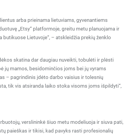
klientus arba prieinama lietuviams, gyvenantiems
duotuvę „Etsy“ platformoje, greitu metu planuojama ir
a butikuose Lietuvoje“, – atskleidžia prekių ženklo
ėkos skatina dar daugiau nuveikti, tobulėti ir plėsti
iepė jų mamos, besidominčios joms bei jų vyrams
mas – pagrindinis įdėto darbo vaisius ir tolesnių
a, tik vis atsiranda laiko stoka visoms joms išpildyti“,
uotojų, verslininkė šiuo metu modeliuoja ir siuva pati,
tų paieškas ir tikisi, kad pavyks rasti profesionalių