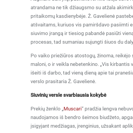
atrandama ne tik džiaugsmo su atžala akimirkų,
pritaikomų kasdienybėje. Ž. Gavelienė pastebė
atšvaitams, kuriuos vis pamiršdavo pasiimti e
siuvimo įrangą ir tiesiog pabandė pasiūti vie
procesas, tad sumaniau sujungti šiuos du daly
Po vaiko priežiūros atostogų, žinoma, reikėjo s
maloni, o ir veikla nebetenkino. „Vis kirbantis
išeiti iš darbo, tad vieną dieną apie tai praneš
verslo prasitaria Ž. Gavelienė.
Siuvinių versle svarbiausia kokybė
Prekių ženklo „
Muscari
“ pradžia lengva nebuvo,
naudojamos iš bendro šeimos biudžeto, apgalv
įsigyjant medžiagas, įrenginius, užsakant apl