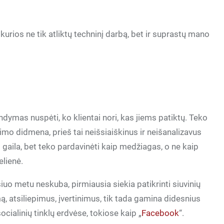
kurios ne tik atliktų techninį darbą, bet ir suprastų mano
dymas nuspėti, ko klientai nori, kas jiems patiktų. Teko
jimo didmena, prieš tai neišsiaiškinus ir neišanalizavus
 gaila, bet teko pardavinėti kaip medžiagas, o ne kaip
elienė.
šiuo metu neskuba, pirmiausia siekia patikrinti siuvinių
ą, atsiliepimus, įvertinimus, tik tada gamina didesnius
ocialinių tinklų erdvėse, tokiose kaip „
Facebook
“.