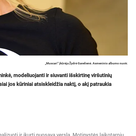
„Muscari“ įkūrėja Žydrė Gavelienė. Asmeninio albumo nuotr.
nkė, modeliuojanti ir siuvanti išskirtinę viršutinių
siai jos kūriniai atsiskleidžia naktį, o akį patraukia
alizuoti ir įkurti nuosavą verslą. Motinystės laikotarpiu