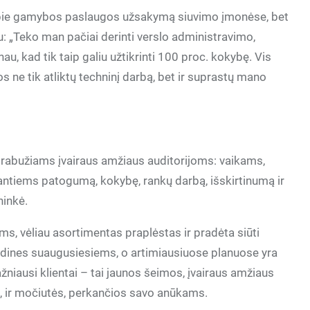
 apie gamybos paslaugos užsakymą siuvimo įmonėse, bet
nku: „Teko man pačiai derinti verslo administravimo,
u, kad tik taip galiu užtikrinti 100 proc. kokybę. Vis
s ne tik atliktų techninį darbą, bet ir suprastų mano
o drabužiams įvairaus amžiaus auditorijoms: vaikams,
ntiems patogumą, kokybę, rankų darbą, išskirtinumą ir
ninkė.
s, vėliau asortimentas praplėstas ir pradėta siūti
idines suaugusiesiems, o artimiausiuose planuose yra
iausi klientai – tai jaunos šeimos, įvairaus amžiaus
, ir močiutės, perkančios savo anūkams.