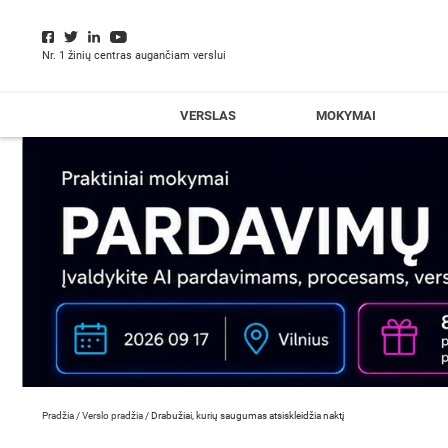
Nr. 1 žinių centras augančiam verslui
VERSLAS
MOKYMAI
Pradžia
/
Verslo pradžia
/
Drabužiai, kurių saugumas atsiskleidžia naktį