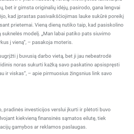
 bet ir gimsta originalių idėjų, pasirodo, gana lengvai
jo, kad įprastas pasivaikščiojimas lauke sukūrė poreikį
sant prietemai. Vieną dieną nutiko taip, kad pasiskolino
ną suknelės modelį. „Man labai patiko pats siuvimo
kus į vieną“, – pasakoja moteris.
ugrįžti į buvusią darbo vietą, bet ji jau nebeatrodė
 vidinis noras sukurti kažką savo paskatino apsispręsti
iau ir viskas“, – apie pirmuosius žingsnius link savo
 pradinės investicijos verslui įkurti ir plėtoti buvo
ojant kiekvieną finansinės sąmatos eilutę, tiek
ikacijų gamybos ar reklamos paslaugas.