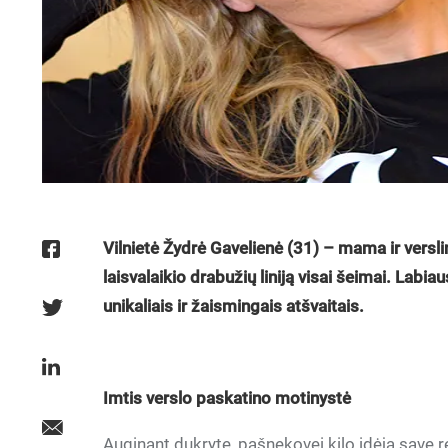
Vilnietė Žydrė Gavelienė (31) – mama ir verslini
laisvalaikio drabužių liniją visai šeimai. Labiau
unikaliais ir žaismingais atšvaitais.
Imtis verslo paskatino motinystė
Auginant dukrytę, pašnekovei kilo idėja save re