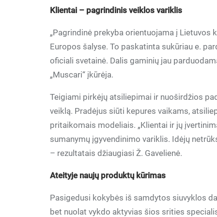
Klientai – pagrindinis veiklos variklis
„Pagrindinė prekyba orientuojama į Lietuvos 
Europos šalyse. To paskatinta sukūriau e. par
oficiali svetainė. Dalis gaminių jau parduodam
„Muscari“ įkūrėja.
Teigiami pirkėjų atsiliepimai ir nuoširdžios pad
veiklą. Pradėjus siūti kepures vaikams, atsil
pritaikomais modeliais. „Klientai ir jų įvertini
sumanymų įgyvendinimo variklis. Idėjų netrūkst
– rezultatais džiaugiasi Ž. Gavelienė.
Ateityje naujų produktų kūrimas
Pasigedusi kokybės iš samdytos siuvyklos darb
bet nuolat vykdo aktyvias šios srities specialis