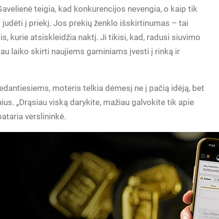
 Gavelienė teigia, kad konkurencijos nevengia, o kaip tik
 judėti į priekį. Jos prekių ženklo išskirtinumas – tai
s, kurie atsiskleidžia naktį. Ji tikisi, kad, radusi siuvimo
u laiko skirti naujiems gaminiams įvesti į rinką ir
dantiesiems, moteris telkia dėmesį ne į pačią idėją, bet
nius. „Drąsiau viską darykite, mažiau galvokite tik apie
pataria verslininkė.