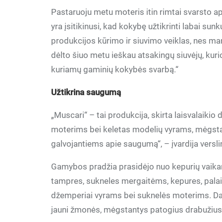
Pastaruoju metu moteris itin rimtai svarsto
yra įsitikinusi, kad kokybę užtikrinti labai su
produkcijos kūrimo ir siuvimo veiklas, nes mana
dėlto šiuo metu ieškau atsakingų siuvėjų, kurio
kuriamų gaminių kokybės svarbą.“
Užtikrina saugumą
„Muscari“ – tai produkcija, skirta laisvalaiki
moterims bei keletas modelių vyrams, mėgsta
galvojantiems apie saugumą“, – įvardija versli
Gamybos pradžia prasidėjo nuo kepurių vaikam
tampres, sukneles mergaitėms, kepures, pala
džemperiai vyrams bei suknelės moterims. Dažn
jauni žmonės, mėgstantys patogius drabužius