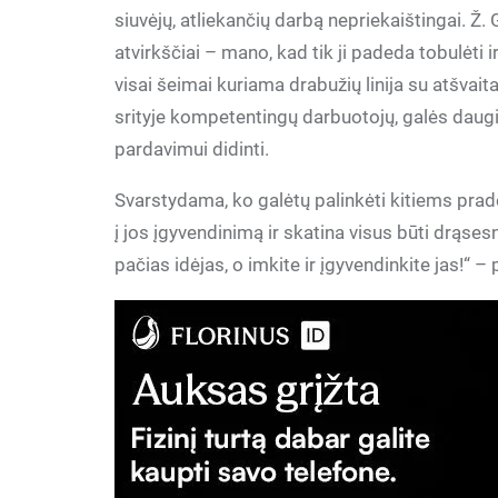
siuvėjų, atliekančių darbą nepriekaištingai. Ž.
atvirkščiai – mano, kad tik ji padeda tobulėti ir
visai šeimai kuriama drabužių linija su atšvaitai
srityje kompetentingų darbuotojų, galės daugia
pardavimui didinti.
Svarstydama, ko galėtų palinkėti kitiems prade
į jos įgyvendinimą ir skatina visus būti drąses
pačias idėjas, o imkite ir įgyvendinkite jas!“ – 