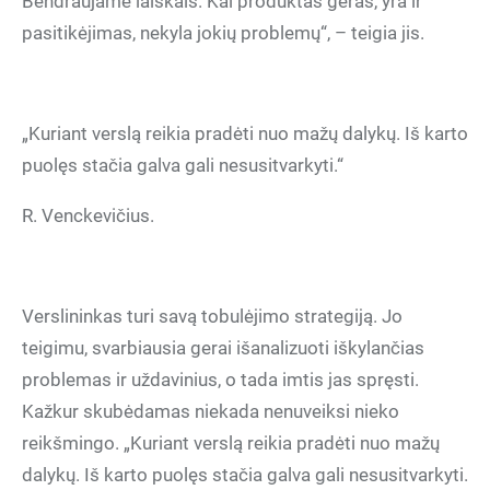
Bendraujame laiškais. Kai produktas geras, yra ir
pasitikėjimas, nekyla jokių problemų“, – teigia jis.
„Kuriant verslą reikia pradėti nuo mažų dalykų. Iš karto
puolęs stačia galva gali nesusitvarkyti.“
R. Venckevičius.
Verslininkas turi savą tobulėjimo strategiją. Jo
teigimu, svarbiausia gerai išanalizuoti iškylančias
problemas ir uždavinius, o tada imtis jas spręsti.
Kažkur skubėdamas niekada nenuveiksi nieko
reikšmingo. „Kuriant verslą reikia pradėti nuo mažų
dalykų. Iš karto puolęs stačia galva gali nesusitvarkyti.