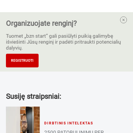
Organizuojate renginį?
Tuomet „bzn start” gali pasiūlyti puikią galimybę
išviešinti Jūsų renginį ir padėti pritraukti potencialių
dalyvių.
REGISTRUOTI
Susiję straipsniai:
DIRBTINIS INTELEKTAS
2500 PATOBULINIMŲ PER