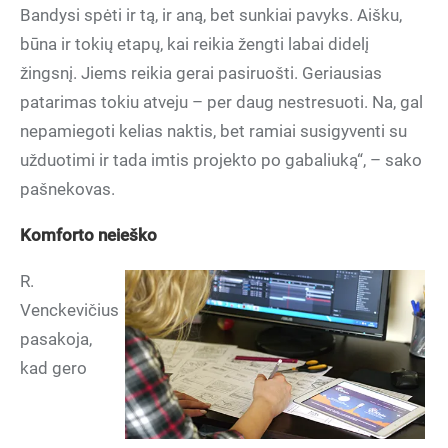
Bandysi spėti ir tą, ir aną, bet sunkiai pavyks. Aišku,
būna ir tokių etapų, kai reikia žengti labai didelį
žingsnį. Jiems reikia gerai pasiruošti. Geriausias
patarimas tokiu atveju – per daug nestresuoti. Na, gal
nepamiegoti kelias naktis, bet ramiai susigyventi su
užduotimi ir tada imtis projekto po gabaliuką“, – sako
pašnekovas.
Komforto neieško
R.
Venckevičius
pasakoja,
kad gero