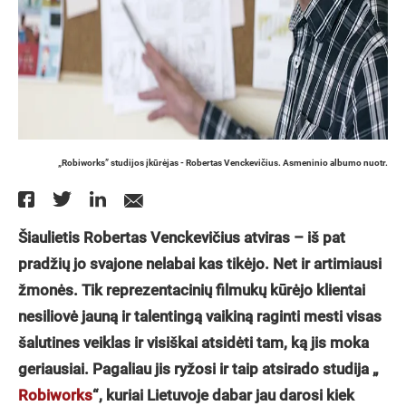
„Robiworks” studijos įkūrėjas - Robertas Venckevičius. Asmeninio albumo nuotr.
Šiaulietis Robertas Venckevičius atviras – iš pat
pradžių jo svajone nelabai kas tikėjo. Net ir artimiausi
žmonės. Tik reprezentacinių filmukų kūrėjo klientai
nesiliovė jauną ir talentingą vaikiną raginti mesti visas
šalutines veiklas ir visiškai atsidėti tam, ką jis moka
geriausiai. Pagaliau jis ryžosi ir taip atsirado studija „
Robiworks
“, kuriai Lietuvoje dabar jau darosi kiek