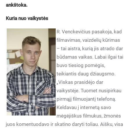
ankštoka.
Kuria nuo vaikystės
R. Venckevičius pasakoja, kad
filmavimas, vaizdelių kūrimas
– tai aistra, kurią jis atrado dar
būdamas vaikas. Labai ilgai tai
buvo tiesiog pomėgis,
teikiantis daug džiaugsmo.
„Viskas prasidėjo dar
vaikystėje. Tuomet nusipirkau
pirmąjį filmuojantį telefoną.
Keldavau į internetą savo
mėgėjiškus filmukus, žmonės
juos komentuodavo ir skatino daryti toliau. Aišku, visa