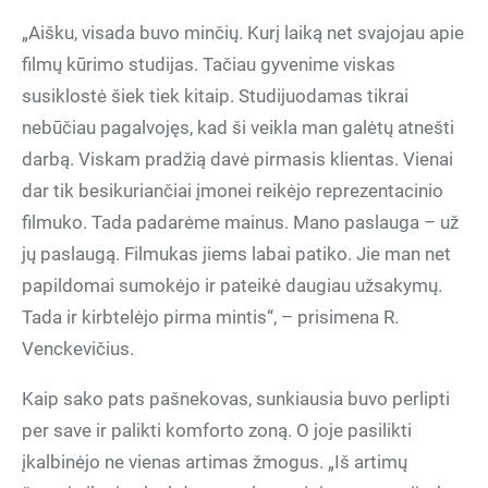
„Aišku, visada buvo minčių. Kurį laiką net svajojau apie
filmų kūrimo studijas. Tačiau gyvenime viskas
susiklostė šiek tiek kitaip. Studijuodamas tikrai
nebūčiau pagalvojęs, kad ši veikla man galėtų atnešti
darbą. Viskam pradžią davė pirmasis klientas. Vienai
dar tik besikuriančiai įmonei reikėjo reprezentacinio
filmuko. Tada padarėme mainus. Mano paslauga – už
jų paslaugą. Filmukas jiems labai patiko. Jie man net
papildomai sumokėjo ir pateikė daugiau užsakymų.
Tada ir kirbtelėjo pirma mintis“, – prisimena R.
Venckevičius.
Kaip sako pats pašnekovas, sunkiausia buvo perlipti
per save ir palikti komforto zoną. O joje pasilikti
įkalbinėjo ne vienas artimas žmogus. „Iš artimų