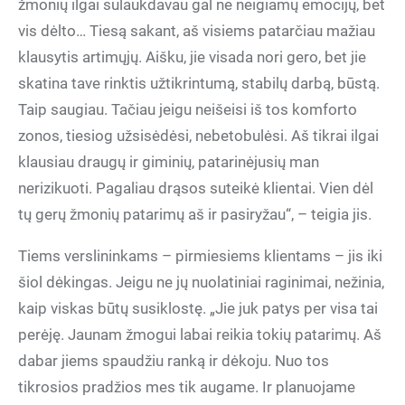
žmonių ilgai sulaukdavau gal ne neigiamų emocijų, bet
vis dėlto… Tiesą sakant, aš visiems patarčiau mažiau
klausytis artimųjų. Aišku, jie visada nori gero, bet jie
skatina tave rinktis užtikrintumą, stabilų darbą, būstą.
Taip saugiau. Tačiau jeigu neišeisi iš tos komforto
zonos, tiesiog užsisėdėsi, nebetobulėsi. Aš tikrai ilgai
klausiau draugų ir giminių, patarinėjusių man
nerizikuoti. Pagaliau drąsos suteikė klientai. Vien dėl
tų gerų žmonių patarimų aš ir pasiryžau“, – teigia jis.
Tiems verslininkams – pirmiesiems klientams – jis iki
šiol dėkingas. Jeigu ne jų nuolatiniai raginimai, nežinia,
kaip viskas būtų susiklostę. „Jie juk patys per visa tai
perėję. Jaunam žmogui labai reikia tokių patarimų. Aš
dabar jiems spaudžiu ranką ir dėkoju. Nuo tos
tikrosios pradžios mes tik augame. Ir planuojame