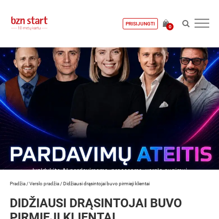
PRISIJUNGTI
0
Pradžia
/
Verslo pradžia
/
Didžiausi drąsintojai buvo pirmieji klientai
DIDŽIAUSI DRĄSINTOJAI BUVO
PIRMIEJI KLIENTAI