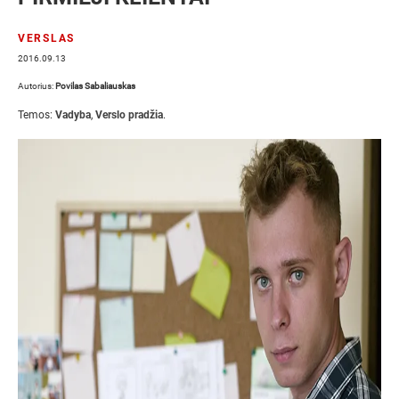
VERSLAS
2016.09.13
Autorius:
Povilas Sabaliauskas
Temos:
Vadyba
,
Verslo pradžia
.