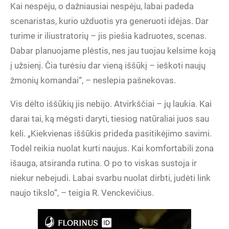
Kai nespėju, o dažniausiai nespėju, labai padeda
scenaristas, kurio užduotis yra generuoti idėjas. Dar
turime ir iliustratorių – jis piešia kadruotes, scenas.
Dabar planuojame plėstis, nes jau tuojau kelsime koją
į užsienį. Čia turėsiu dar vieną iššūkį – ieškoti naujų
žmonių komandai“, – neslepia pašnekovas.
Vis dėlto iššūkių jis nebijo. Atvirkščiai – jų laukia. Kai
darai tai, ką mėgsti daryti, tiesiog natūraliai juos sau
keli. „Kiekvienas iššūkis prideda pasitikėjimo savimi.
Todėl reikia nuolat kurti naujus. Kai komfortabili zona
išauga, atsiranda rutina. O po to viskas sustoja ir
niekur nebejudi. Labai svarbu nuolat dirbti, judėti link
naujo tikslo“, – teigia R. Venckevičius.