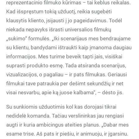
reprezentacinio filmuko kūrimas – tai keblus reikalas.
Kad išspręstum tokią užduotį, reikia sugebėti
klausytis kliento, įsijausti į jo pageidavimus. Todėl
niekada nepavyks išrasti universalios filmukų
„sukimo“ formulės. „Iki scenarijaus mes bendraujame
su klientu, bandydami ištraukti kaip įmanoma daugiau
informacijos. Mes turime beveik tapti jais, visiškai
suprasti produkto esmę. Tada atsiranda scenarijus,
vizualizacijos, o pagaliau – ir pats filmukas. Geriausi
filmukai tave patraukia per dešimt sekundžių ir net
visai nesvarbu, apie ką juose kalbama“, – dėsto jis.
Su sunkiomis užduotimis kol kas dorojasi tikrai
nedidelė komanda. Tačiau verslininkas jau rengiasi
augti ir kuria ambicingus ateities planus. „Dabar mes
esame trise. Aš pats ir piešiu, ir animuoju, ir įgarsinu.