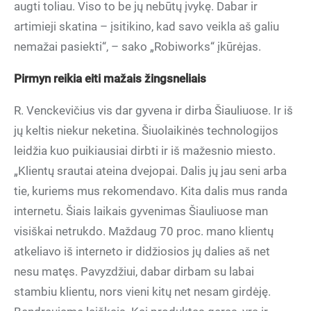
augti toliau. Viso to be jų nebūtų įvykę. Dabar ir
artimieji skatina – įsitikino, kad savo veikla aš galiu
nemažai pasiekti“, – sako „Robiworks“ įkūrėjas.
Pirmyn reikia eiti mažais žingsneliais
R. Venckevičius vis dar gyvena ir dirba Šiauliuose. Ir iš
jų keltis niekur neketina. Šiuolaikinės technologijos
leidžia kuo puikiausiai dirbti ir iš mažesnio miesto.
„Klientų srautai ateina dvejopai. Dalis jų jau seni arba
tie, kuriems mus rekomendavo. Kita dalis mus randa
internetu. Šiais laikais gyvenimas Šiauliuose man
visiškai netrukdo. Maždaug 70 proc. mano klientų
atkeliavo iš interneto ir didžiosios jų dalies aš net
nesu matęs. Pavyzdžiui, dabar dirbam su labai
stambiu klientu, nors vieni kitų net nesam girdėję.