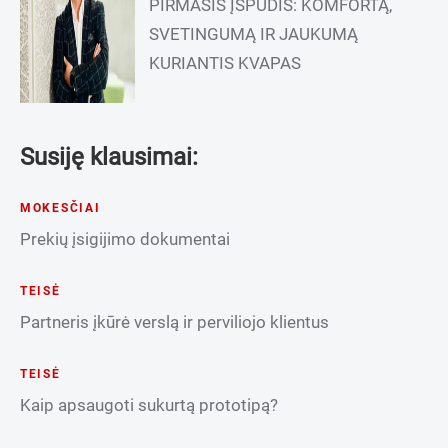
PIRMASIS ĮSPŪDIS: KOMFORTĄ,
SVETINGUMĄ IR JAUKUMĄ
KURIANTIS KVAPAS
Susiję klausimai:
MOKESČIAI
Prekių įsigijimo dokumentai
TEISĖ
Partneris įkūrė verslą ir perviliojo klientus
TEISĖ
Kaip apsaugoti sukurtą prototipą?