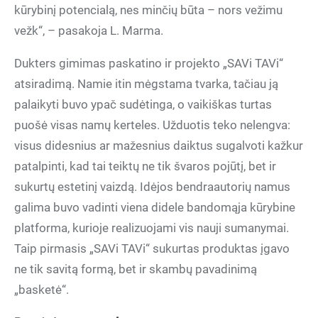
kūrybinį potencialą, nes minčių būta – nors vežimu
vežk“, – pasakoja L. Marma.
Dukters gimimas paskatino ir projekto „SAVi TAVi“
atsiradimą. Namie itin mėgstama tvarka, tačiau ją
palaikyti buvo ypač sudėtinga, o vaikiškas turtas
puošė visas namų kerteles. Užduotis teko nelengva:
visus didesnius ar mažesnius daiktus sugalvoti kažkur
patalpinti, kad tai teiktų ne tik švaros pojūtį, bet ir
sukurtų estetinį vaizdą. Idėjos bendraautorių namus
galima buvo vadinti viena didele bandomąja kūrybine
platforma, kurioje realizuojami vis nauji sumanymai.
Taip pirmasis „SAVi TAVi“ sukurtas produktas įgavo
ne tik savitą formą, bet ir skambų pavadinimą
„basketė“.