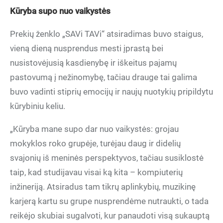
Kūryba supo nuo vaikystės
Prekių ženklo „SAVi TAVi“ atsiradimas buvo staigus,
vieną dieną nusprendus mesti įprastą bei
nusistovėjusią kasdienybę ir iškeitus pajamų
pastovumą į nežinomybę, tačiau drauge tai galima
buvo vadinti stiprių emocijų ir naujų nuotykių pripildytu
kūrybiniu keliu.
„Kūryba mane supo dar nuo vaikystės: grojau
mokyklos roko grupėje, turėjau daug ir didelių
svajonių iš meninės perspektyvos, tačiau susiklostė
taip, kad studijavau visai ką kita – kompiuterių
inžineriją. Atsiradus tam tikrų aplinkybių, muzikinę
karjerą kartu su grupe nusprendėme nutraukti, o tada
reikėjo skubiai sugalvoti, kur panaudoti visą sukauptą