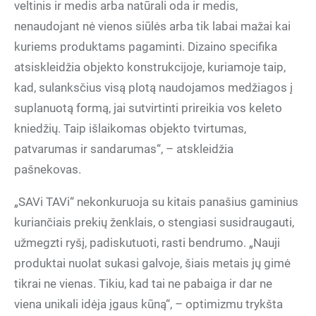
veltinis ir medis arba natūrali oda ir medis,
nenaudojant nė vienos siūlės arba tik labai mažai kai
kuriems produktams pagaminti. Dizaino specifika
atsiskleidžia objekto konstrukcijoje, kuriamoje taip,
kad, sulanksčius visą plotą naudojamos medžiagos į
suplanuotą formą, jai sutvirtinti prireikia vos keleto
kniedžių. Taip išlaikomas objekto tvirtumas,
patvarumas ir sandarumas“, – atskleidžia
pašnekovas.
„SAVi TAVi“ nekonkuruoja su kitais panašius gaminius
kuriančiais prekių ženklais, o stengiasi susidraugauti,
užmegzti ryšį, padiskutuoti, rasti bendrumo. „Nauji
produktai nuolat sukasi galvoje, šiais metais jų gimė
tikrai ne vienas. Tikiu, kad tai ne pabaiga ir dar ne
viena unikali idėja įgaus kūną“, – optimizmu trykšta