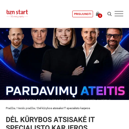
PRISIJUNGTI
0
Pradžia
/
Verslo pradžia
/
Dėl kūrybos atsisakė IT specialisto karjeros
DĖL KŪRYBOS ATSISAKĖ IT
SPECIALISTO KARJEROS