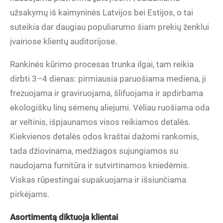
užsakymų iš kaimyninės Latvijos bei Estijos, o tai
suteikia dar daugiau populiarumo šiam prekių ženklui
įvairiose klientų auditorijose.
Rankinės kūrimo procesas trunka ilgai, tam reikia
dirbti 3–4 dienas: pirmiausia paruošiama mediena, ji
frezuojama ir graviruojama, šlifuojama ir apdirbama
ekologišku linų sėmenų aliejumi. Vėliau ruošiama oda
ar veltinis, išpjaunamos visos reikiamos detalės.
Kiekvienos detalės odos kraštai dažomi rankomis,
tada džiovinama, medžiagos sujungiamos su
naudojama furnitūra ir sutvirtinamos kniedėmis.
Viskas rūpestingai supakuojama ir išsiunčiama
pirkėjams.
Asortimentą diktuoja klientai