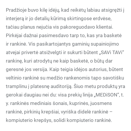
Pradžioje buvo kilę idėjų, kad reikėtų labiau atsigręžti į
interjerą ir jo detalių kūrimą skirtingose erdvėse,
tačiau planus nejučia vis pakoreguodavo klientai.
Pirkėjai dažnai pasimesdavo tarp to, kas yra basketė
ir rankinė. Vis pasikartojantys gaminių supainiojimo
atvejai privertė atsižvelgti ir sukurti būtent „SAVi TAVi“
rankinę, kuri atrodytų ne kaip basketė, o būtų dar
geresnė jos versija. Kaip teigia idėjos autorius, būtent
veltinio rankinė su medžio rankenomis tapo savotišku
tramplinu į platesnę auditoriją. Šiuo metu produktų yra
gerokai daugiau nei du: visa prekių linija „MEDiSON“, t.
y. rankinės mediniais šonais, kuprinės, juosmens
rankinė, pirkinių krepšiai, vyriška didelė rankinė –
kompiuterio krepšys, solidi kompiuterio rankinė.