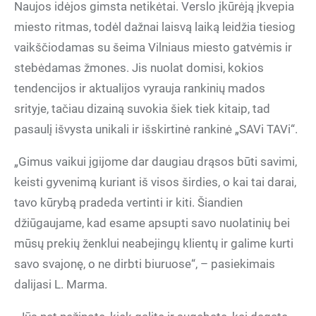
Naujos idėjos gimsta netikėtai. Verslo įkūrėją įkvepia
miesto ritmas, todėl dažnai laisvą laiką leidžia tiesiog
vaikščiodamas su šeima Vilniaus miesto gatvėmis ir
stebėdamas žmones. Jis nuolat domisi, kokios
tendencijos ir aktualijos vyrauja rankinių mados
srityje, tačiau dizainą suvokia šiek tiek kitaip, tad
pasaulį išvysta unikali ir išskirtinė rankinė „SAVi TAVi“.
„Gimus vaikui įgijome dar daugiau drąsos būti savimi,
keisti gyvenimą kuriant iš visos širdies, o kai tai darai,
tavo kūrybą pradeda vertinti ir kiti. Šiandien
džiūgaujame, kad esame apsupti savo nuolatinių bei
mūsų prekių ženklui neabejingų klientų ir galime kurti
savo svajonę, o ne dirbti biuruose“, – pasiekimais
dalijasi L. Marma.