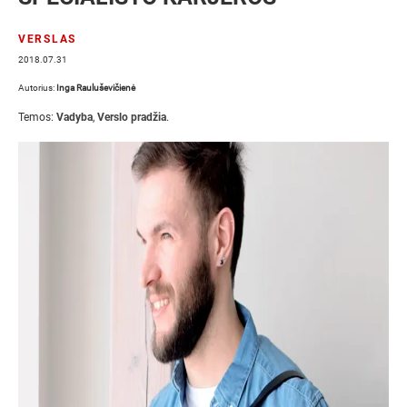
VERSLAS
2018.07.31
Autorius:
Inga Rauluševičienė
Temos:
Vadyba
,
Verslo pradžia
.