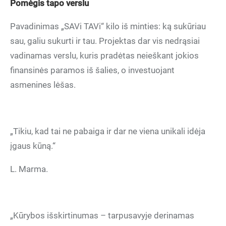
Pomėgis tapo verslu
Pavadinimas „SAVi TAVi“ kilo iš minties: ką sukūriau
sau, galiu sukurti ir tau. Projektas dar vis nedrąsiai
vadinamas verslu, kuris pradėtas neieškant jokios
finansinės paramos iš šalies, o investuojant
asmenines lėšas.
„Tikiu, kad tai ne pabaiga ir dar ne viena unikali idėja
įgaus kūną.“
L. Marma.
„Kūrybos išskirtinumas – tarpusavyje derinamas