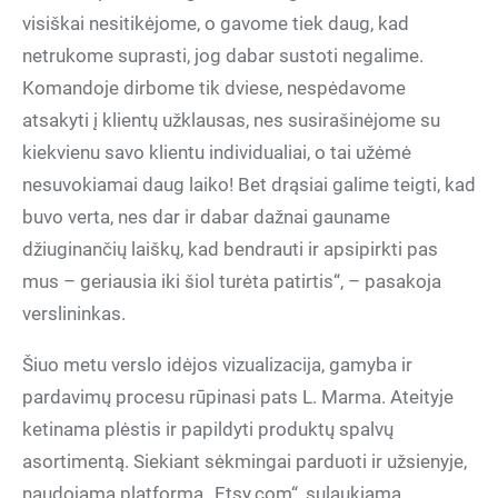
visiškai nesitikėjome, o gavome tiek daug, kad
netrukome suprasti, jog dabar sustoti negalime.
Komandoje dirbome tik dviese, nespėdavome
atsakyti į klientų užklausas, nes susirašinėjome su
kiekvienu savo klientu individualiai, o tai užėmė
nesuvokiamai daug laiko! Bet drąsiai galime teigti, kad
buvo verta, nes dar ir dabar dažnai gauname
džiuginančių laiškų, kad bendrauti ir apsipirkti pas
mus – geriausia iki šiol turėta patirtis“, – pasakoja
verslininkas.
Šiuo metu verslo idėjos vizualizacija, gamyba ir
pardavimų procesu rūpinasi pats L. Marma. Ateityje
ketinama plėstis ir papildyti produktų spalvų
asortimentą. Siekiant sėkmingai parduoti ir užsienyje,
naudojama platforma „Etsy.com“, sulaukiama