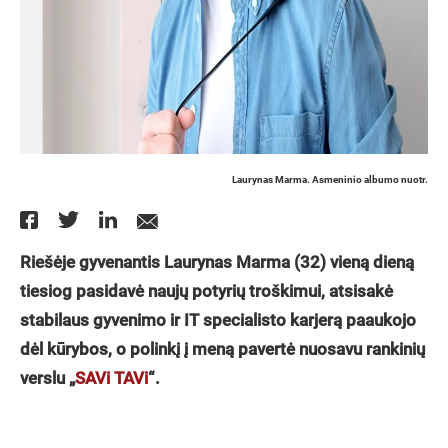
Laurynas Marma. Asmeninio albumo nuotr.
Riešėje gyvenantis Laurynas Marma (32) vieną dieną
tiesiog pasidavė naujų potyrių troškimui, atsisakė
stabilaus gyvenimo ir IT specialisto karjerą paaukojo
dėl kūrybos, o polinkį į meną pavertė nuosavu rankinių
verslu „
SAVi TAVi
“.