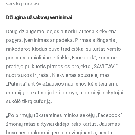
verslo įkūrėjas.
Džiugina užsakovų vertinimai
Daug džiaugsmo idėjos autoriui atneša kiekviena
pagyra, įvertinimas ar padėka. Pirmasis žingsnis į
rinkodaros klodus buvo tradiciškai sukurtas verslo
puslapis socialiniame tinkle „Facebook“, kuriame
pradėjo puikuotis pirmosios projekto „SAVi TAVi“
nuotraukos ir įrašai. Kiekvienas spustelėjimas
„Patinka“ ant šviežiausios naujienos kėlė teigiamų
emocijų ir skatino judėti pirmyn, o pirmieji lankytojai
sukėlė tikrą euforiją.
„Po pirmųjų tūkstantinės minios sekėjų „Facebook“
žmonių ratas aktyviai didėjo kelis kartus. Jausmas
buvo neapsakomai geras ir džiuginantis, nes to