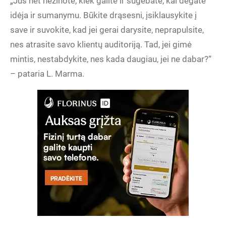
„Jūs net nežinote, kiek galite ir sugebate, kai degate
idėja ir sumanymu. Būkite drąsesni, įsiklausykite į
save ir suvokite, kad jei gerai darysite, neprapulsite,
nes atrasite savo klientų auditoriją. Tad, jei gimė
mintis, nestabdykite, nes kada daugiau, jei ne dabar?“
– pataria L. Marma.