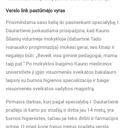
Verslo link pastūmėjo vyras
Prisimindama savo kelią iki pasirenkant specialybę, I.
Dautartienė juokaudama prisipažįsta, kad Kauno
Šilainių vidurinėje mokykloje (dabartinė Tado
Ivanausko progimnazija) mokėsi gerai, nes kitaip ir
negalėjo būti: „Beveik visa giminė pedagogai, mama
taip pat.“ Po mokyklos baigimo Kauno medicinos
universitete ji įgijo visuomenės sveikatos bakalauro
laipsnį su burnos higienos specializacija ir baigė
visuomenės sveikatos vadybos magistrą.
Pirmasis darbas, kurį pagal specialybę I. Dautartienė
pradėjo iš karto po studijų ir dirba jau 14 metų, yra
burnos higienistės, tačiau jai teko dirbti ir farmacijos
srityje. O prieš kone trejus metus pradėtą verslą