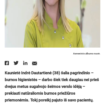
Asmeninio albumo nuotr.
Kaunietė Indrė Dautartienė (38) šalia pagrindinio –
burnos higienistės – darbo šiek tiek daugiau nei prieš
dvejus metus sugalvojo šeimos verslo idėją –
prekiauti natūraliomis burnos priežiūros
priemonėmis. Tokį poreikį pajuto iš savo pacientų.