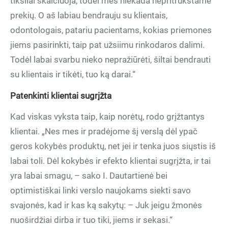
tiksliai skaičiuoja, todėl mes niekada nepritrūkstame
prekių. O aš labiau bendrauju su klientais,
odontologais, patariu pacientams, kokias priemones
jiems pasirinkti, taip pat užsiimu rinkodaros dalimi.
Todėl labai svarbu nieko nepražiūrėti, šiltai bendrauti
su klientais ir tikėti, tuo ką darai.“
Patenkinti klientai sugrįžta
Kad viskas vyksta taip, kaip norėtų, rodo grįžtantys
klientai. „Nes mes ir pradėjome šį verslą dėl ypač
geros kokybės produktų, net jei ir tenka juos siųstis iš
labai toli. Dėl kokybės ir efekto klientai sugrįžta, ir tai
yra labai smagu, – sako I. Dautartienė bei
optimistiškai linki verslo naujokams siekti savo
svajonės, kad ir kas ką sakytų: – Juk jeigu žmonės
nuoširdžiai dirba ir tuo tiki, jiems ir sekasi.“