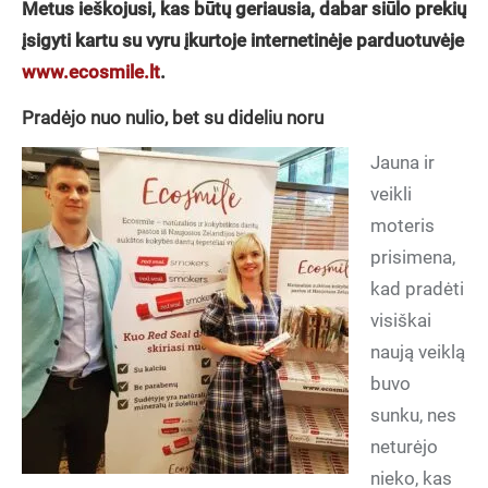
Metus ieškojusi, kas būtų geriausia, dabar siūlo prekių
įsigyti kartu su vyru įkurtoje internetinėje parduotuvėje
www.ecosmile.lt
.
Pradėjo nuo nulio, bet su dideliu noru
Jauna ir
veikli
moteris
prisimena,
kad pradėti
visiškai
naują veiklą
buvo
sunku, nes
neturėjo
nieko, kas