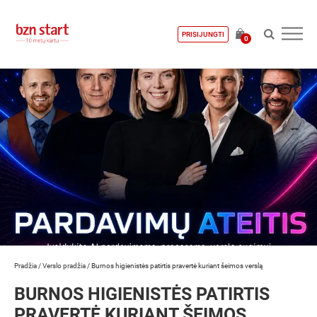
PRISIJUNGTI
0
Pradžia
/
Verslo pradžia
/
Burnos higienistės patirtis pravertė kuriant šeimos verslą
BURNOS HIGIENISTĖS PATIRTIS
PRAVERTĖ KURIANT ŠEIMOS