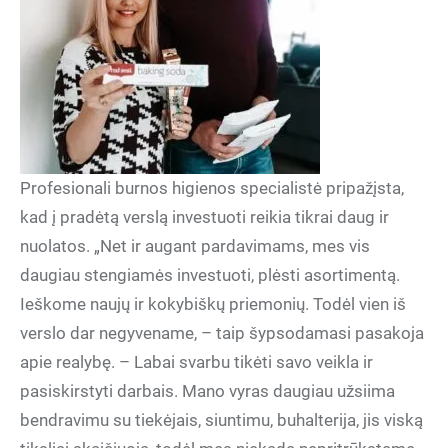
Profesionali burnos higienos specialistė pripažįsta,
kad į pradėtą verslą investuoti reikia tikrai daug ir
nuolatos. „Net ir augant pardavimams, mes vis
daugiau stengiamės investuoti, plėsti asortimentą.
Ieškome naujų ir kokybiškų priemonių. Todėl vien iš
verslo dar negyvename, – taip šypsodamasi pasakoja
apie realybę. – Labai svarbu tikėti savo veikla ir
pasiskirstyti darbais. Mano vyras daugiau užsiima
bendravimu su tiekėjais, siuntimu, buhalterija, jis viską