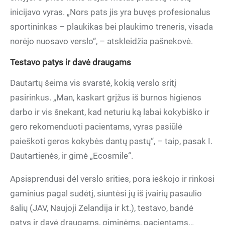
inicijavo vyras. „Nors pats jis yra buvęs profesionalus
sportininkas – plaukikas bei plaukimo treneris, visada
norėjo nuosavo verslo“, – atskleidžia pašnekovė.
Testavo patys ir davė draugams
Dautartų šeima vis svarstė, kokią verslo sritį
pasirinkus. „Man, kaskart grįžus iš burnos higienos
darbo ir vis šnekant, kad neturiu ką labai kokybiško ir
gero rekomenduoti pacientams, vyras pasiūlė
paieškoti geros kokybės dantų pastų“, – taip, pasak I.
Dautartienės, ir gimė „Ecosmile“.
Apsisprendusi dėl verslo srities, pora ieškojo ir rinkosi
gaminius pagal sudėtį, siuntėsi jų iš įvairių pasaulio
šalių (JAV, Naujoji Zelandija ir kt.), testavo, bandė
patys ir davė draugams, giminėms, pacientams…