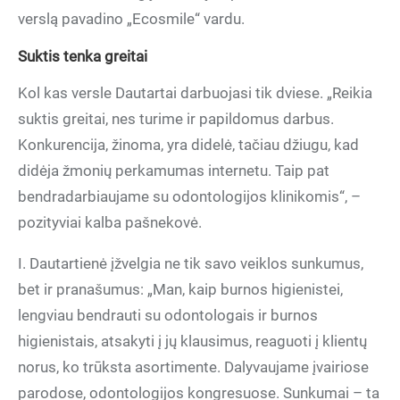
verslą pavadino „Ecosmile“ vardu.
Suktis tenka greitai
Kol kas versle Dautartai darbuojasi tik dviese. „Reikia
suktis greitai, nes turime ir papildomus darbus.
Konkurencija, žinoma, yra didelė, tačiau džiugu, kad
didėja žmonių perkamumas internetu. Taip pat
bendradarbiaujame su odontologijos klinikomis“, –
pozityviai kalba pašnekovė.
I. Dautartienė įžvelgia ne tik savo veiklos sunkumus,
bet ir pranašumus: „Man, kaip burnos higienistei,
lengviau bendrauti su odontologais ir burnos
higienistais, atsakyti į jų klausimus, reaguoti į klientų
norus, ko trūksta asortimente. Dalyvaujame įvairiose
parodose, odontologijos kongresuose. Sunkumai – ta