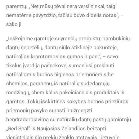
paremtų. „Net mūsų tėvai nėra verslininkai, taigi
nematėme pavyzdžio, tačiau buvo didelis noras“, –
sako ji.
„Ieškojome gamtoje suyrančių produktų: bambukinių
dantų šepetėlių, dantų siūlo stiklinėje pakuotėje,
natūralios kramtomosios gumos ir pan.“, – savo
tikslus įvardija pašnekovė, sumaniusi prekiauti
natūraliomis burnos higienos priemonėmis be
chemijos, parabenų, iš natūralių sudedamųjų
medžiagų, chemikalus pakeičiančiais produktais iš
gamtos. Tokių išskirtinės kokybės burnos priežiūros
priemonių pavyko surasti ir užmegzti
bendradarbiavimą su natūralių dantų pastų gamintoju
„Red Seal“ iš Naujosios Zelandijos bei tapti
vieninteliais šio prekių ženklo atstovais Lietuvoje.