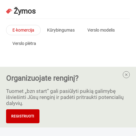
Žymos
E-komercija
Kūrybingumas
Verslo modelis
Verslo plėtra
Organizuojate renginį?
Tuomet „bzn start” gali pasiūlyti puikią galimybę
išviešinti Jūsų renginį ir padėti pritraukti potencialių
dalyvių.
REGISTRUOTI