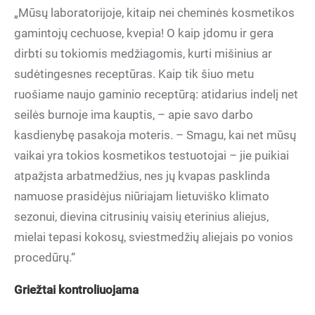
„Mūsų laboratorijoje, kitaip nei cheminės kosmetikos
gamintojų cechuose, kvepia! O kaip įdomu ir gera
dirbti su tokiomis medžiagomis, kurti mišinius ar
sudėtingesnes receptūras. Kaip tik šiuo metu
ruošiame naujo gaminio receptūrą: atidarius indelį net
seilės burnoje ima kauptis, – apie savo darbo
kasdienybę pasakoja moteris. – Smagu, kai net mūsų
vaikai yra tokios kosmetikos testuotojai – jie puikiai
atpažįsta arbatmedžius, nes jų kvapas pasklinda
namuose prasidėjus niūriajam lietuviško klimato
sezonui, dievina citrusinių vaisių eterinius aliejus,
mielai tepasi kokosų, sviestmedžių aliejais po vonios
procedūrų.“
Griežtai kontroliuojama