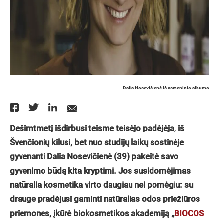
Dalia Nosevičienė Iš asmeninio albumo
Dešimtmetį išdirbusi teisme teisėjo padėjėja, iš
Švenčionių kilusi, bet nuo studijų laikų sostinėje
gyvenanti Dalia Nosevičienė (39) pakeitė savo
gyvenimo būdą kita kryptimi. Jos susidomėjimas
natūralia kosmetika virto daugiau nei pomėgiu: su
drauge pradėjusi gaminti natūralias odos priežiūros
priemones, įkūrė biokosmetikos akademiją „
BIOCOS