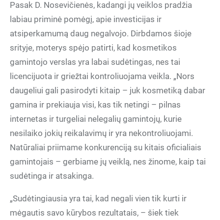
Pasak D. Nosevičienės, kadangi jų veiklos pradžia
labiau priminė pomėgį, apie investicijas ir
atsiperkamumą daug negalvojo. Dirbdamos šioje
srityje, moterys spėjo patirti, kad kosmetikos
gamintojo verslas yra labai sudėtingas, nes tai
licencijuota ir griežtai kontroliuojama veikla. „Nors
daugeliui gali pasirodyti kitaip – juk kosmetiką dabar
gamina ir prekiauja visi, kas tik netingi – pilnas
internetas ir turgeliai nelegalių gamintojų, kurie
nesilaiko jokių reikalavimų ir yra nekontroliuojami.
Natūraliai priimame konkurenciją su kitais oficialiais
gamintojais – gerbiame jų veiklą, nes žinome, kaip tai
sudėtinga ir atsakinga.
„Sudėtingiausia yra tai, kad negali vien tik kurti ir
mėgautis savo kūrybos rezultatais, – šiek tiek