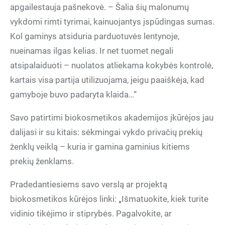
apgailestauja pašnekovė. – Šalia šių malonumų
vykdomi rimti tyrimai, kainuojantys įspūdingas sumas.
Kol gaminys atsiduria parduotuvės lentynoje,
nueinamas ilgas kelias. Ir net tuomet negali
atsipalaiduoti – nuolatos atliekama kokybės kontrolė,
kartais visa partija utilizuojama, jeigu paaiškėja, kad
gamyboje buvo padaryta klaida…“
Savo patirtimi biokosmetikos akademijos įkūrėjos jau
dalijasi ir su kitais: sėkmingai vykdo privačių prekių
ženklų veiklą – kuria ir gamina gaminius kitiems
prekių ženklams.
Pradedantiesiems savo verslą ar projektą
biokosmetikos kūrėjos linki: „Išmatuokite, kiek turite
vidinio tikėjimo ir stiprybės. Pagalvokite, ar