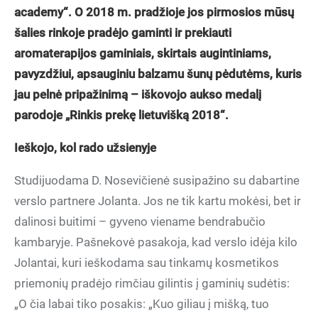
academy“. O 2018 m. pradžioje jos pirmosios mūsų
šalies rinkoje pradėjo gaminti ir prekiauti
aromaterapijos gaminiais, skirtais augintiniams,
pavyzdžiui, apsauginiu balzamu šunų pėdutėms, kuris
jau pelnė pripažinimą – iškovojo aukso medalį
parodoje „Rinkis prekę lietuvišką 2018“.
Ieškojo, kol rado užsienyje
Studijuodama D. Nosevičienė susipažino su dabartine
verslo partnere Jolanta. Jos ne tik kartu mokėsi, bet ir
dalinosi buitimi – gyveno viename bendrabučio
kambaryje. Pašnekovė pasakoja, kad verslo idėja kilo
Jolantai, kuri ieškodama sau tinkamų kosmetikos
priemonių pradėjo rimčiau gilintis į gaminių sudėtis:
„O čia labai tiko posakis: „Kuo giliau į mišką, tuo