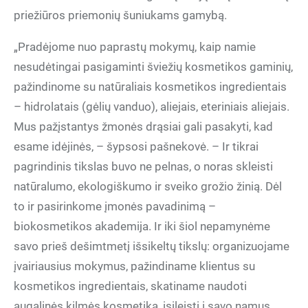
priežiūros priemonių šuniukams gamybą.
„Pradėjome nuo paprastų mokymų, kaip namie
nesudėtingai pasigaminti šviežių kosmetikos gaminių,
pažindinome su natūraliais kosmetikos ingredientais
– hidrolatais (gėlių vanduo), aliejais, eteriniais aliejais.
Mus pažįstantys žmonės drąsiai gali pasakyti, kad
esame idėjinės, – šypsosi pašnekovė. – Ir tikrai
pagrindinis tikslas buvo ne pelnas, o noras skleisti
natūralumo, ekologiškumo ir sveiko grožio žinią. Dėl
to ir pasirinkome įmonės pavadinimą –
biokosmetikos akademija. Ir iki šiol nepamynėme
savo prieš dešimtmetį išsikeltų tikslų: organizuojame
įvairiausius mokymus, pažindiname klientus su
kosmetikos ingredientais, skatiname naudoti
augalinės kilmės kosmetiką, įsileisti į savo namus