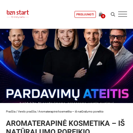
PRISIJUNGTI
0
Pradžia
/
Verslo pradžia
/
Aromaterapinė kosmetika – iš natūralumo poreikio
AROMATERAPINĖ KOSMETIKA – IŠ
NATŪRALUMO POREIKIO