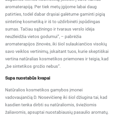
aromaterapiją. Per tiek metų įgijome labai daug
patirties, todėl dabar drąsiai galėtume gaminti pigią
sintetinę kosmetiką ir iš to uždirbinėti įspūdingas
sumas. Tačiau sąžiningo ir tvaraus verslo idėja
neužleidžia vietos godumui“, – pabrėžia
aromaterapijos žinovės, iki šiol sulaukiančios visokių
savo veiklos vertinimų, įskaitant tuos, kurie skeptiškai
vertina natūralias kosmetikos priemones ir teigia, kad
„be sintetikos grožio nebus“.
Supa nuostabūs kvapai
Natūralios kosmetikos gamybos įmonei
vadovaujančią D. Nosevičienę iki šiol džiugina tai, kad
kasdien tenka dirbti su natūraliomis, šviežiomis
žaliavomis, apsuptai nuostabiausių pasaulio aromatų.