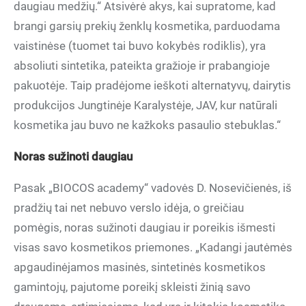
daugiau medžių.“ Atsivėrė akys, kai supratome, kad
brangi garsių prekių ženklų kosmetika, parduodama
vaistinėse (tuomet tai buvo kokybės rodiklis), yra
absoliuti sintetika, pateikta gražioje ir prabangioje
pakuotėje. Taip pradėjome ieškoti alternatyvų, dairytis
produkcijos Jungtinėje Karalystėje, JAV, kur natūrali
kosmetika jau buvo ne kažkoks pasaulio stebuklas.“
Noras sužinoti daugiau
Pasak „BIOCOS academy“ vadovės D. Nosevičienės, iš
pradžių tai net nebuvo verslo idėja, o greičiau
pomėgis, noras sužinoti daugiau ir poreikis išmesti
visas savo kosmetikos priemones. „Kadangi jautėmės
apgaudinėjamos masinės, sintetinės kosmetikos
gamintojų, pajutome poreikį skleisti žinią savo