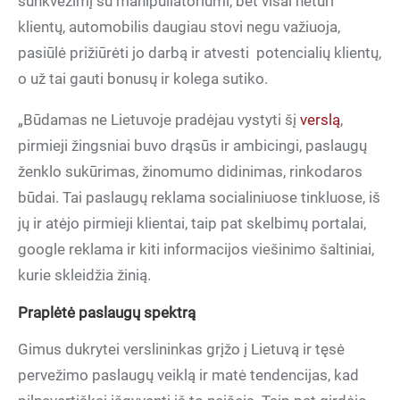
sunkvežimį su manipuliatoriumi, bet visai neturi
klientų, automobilis daugiau stovi negu važiuoja,
pasiūlė prižiūrėti jo darbą ir atvesti potencialių klientų,
o už tai gauti bonusų ir kolega sutiko.
„Būdamas ne Lietuvoje pradėjau vystyti šį
verslą
,
pirmieji žingsniai buvo drąsūs ir ambicingi, paslaugų
ženklo sukūrimas, žinomumo didinimas, rinkodaros
būdai. Tai paslaugų reklama socialiniuose tinkluose, iš
jų ir atėjo pirmieji klientai, taip pat skelbimų portalai,
google reklama ir kiti informacijos viešinimo šaltiniai,
kurie skleidžia žinią.
Praplėtė paslaugų spektrą
Gimus dukrytei verslininkas grįžo į Lietuvą ir tęsė
pervežimo paslaugų veiklą ir matė tendencijas, kad