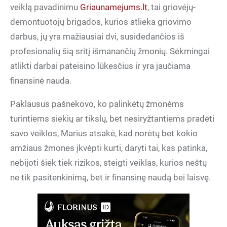
veiklą pavadinimu
Griaunamejums.lt
, tai griovėjų-
demontuotojų brigados, kurios atlieka griovimo
darbus, jų yra mažiausiai dvi, susidedančios iš
profesionalių šią sritį išmanančių žmonių. Sėkmingai
atlikti darbai pateisino lūkesčius ir yra jaučiama
finansinė nauda.
Paklausus pašnekovo, ko palinkėtų žmonėms
turintiems siekių ar tikslų, bet nesiryžtantiems pradėti
savo veiklos, Marius atsakė, kad norėtų bet kokio
amžiaus žmones įkvėpti kurti, daryti tai, kas patinka,
nebijoti šiek tiek rizikos, steigti veiklas, kurios neštų
ne tik pasitenkinimą, bet ir finansinę naudą bei laisvę.