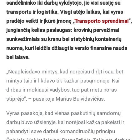
sandėlininko iki darbų vykdytojo, jie visi susiję su
transportu ir logistika. Visgi atėjo laikas, kai vyras
pradėjo veikti ir įkūrė įmonę „
Transporto sprendimai
”,
jungiančią kelias paslaugas: krovinių pervežimai
sunkvežimiais su kranu bei statybinių konteinerių
nuoma, kuri leidžia džiaugtis verslo finansine nauda
bei laisve.
„Neapleisdavo mintys, kad norėčiau dirbti sau, bet
mintys taip ir likdavo tik kažkur pasąmonėje. Kai
dirbau ir mokiausi vadybos, tuo pat metu noras
stiprėjo”, – pasakoja Marius Buividavičius.
Vyras pasakoja, kad vienas paskutinių samdomų
darbų buvo užsienyje, kai norėjosi kažką pakeisti ir
pabandyti save darbui komandiruočių principu