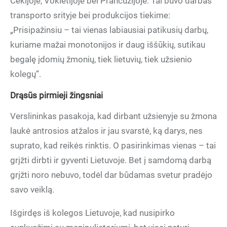
Čekijoje, Vokietijoje bei Prancūzijoje. Tai buvo darbas
transporto srityje bei produkcijos tiekime:
„Prisipažinsiu – tai vienas labiausiai patikusių darbų,
kuriame mažai monotonijos ir daug iššūkių, sutikau
begalę įdomių žmonių, tiek lietuvių, tiek užsienio
kolegų”.
Drąsūs pirmieji žingsniai
Verslininkas pasakoja, kad dirbant užsienyje su žmona
laukė antrosios atžalos ir jau svarstė, ką darys, nes
suprato, kad reikės rinktis. O pasirinkimas vienas – tai
grįžti dirbti ir gyventi Lietuvoje. Bet į samdomą darbą
grįžti noro nebuvo, todėl dar būdamas svetur pradėjo
savo veiklą.
Išgirdęs iš kolegos Lietuvoje, kad nusipirko