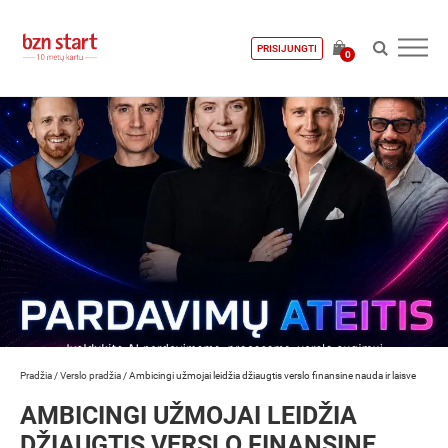
PRISIJUNGTI
0
Pradžia
/
Verslo pradžia
/
Ambicingi užmojai leidžia džiaugtis verslo finansine nauda ir laisve
AMBICINGI UŽMOJAI LEIDŽIA
DŽIAUGTIS VERSLO FINANSINE