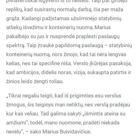
pilnavertiškai išgyventi iš to neišeis. Taip pat girdėjo
replikų, kad susirastų normalų darbą, čia per maža
grąža. Kadangi pažįstamas užsiiminėjo statybinių
atliekų išvežimu ir konteinerių nuoma, Marius
pakalbėjo su juo ir nusprendė praplėsti paslaugų
spektrą. Taip įtraukė papildomą paslaugą – statybinių
konteinerių nuomą, nors žinojo, kad tai nėra lengvas
kelias, nes tai specifinė niša. Verslo įkūrėjas pasakoja,
kad ambicijos, didelis noras, vizija, sukaupta patirtis ir
žinios leido žengti toliau.
„Tikrai negaliu teigti, kad iš prigimties esu verslus
žmogus, šis teiginys man netiktų, nes verslą pradėjau
kur kas vėliau. Tad galima sakyti „išmintis ateina su
amžiumi”, todėl, mano nuomone, pradėti niekada
nevėlu”, – sako Marius Buividavičius.