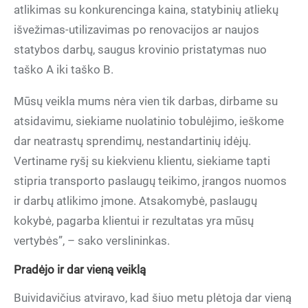
atlikimas su konkurencinga kaina, statybinių atliekų
išvežimas-utilizavimas po renovacijos ar naujos
statybos darbų, saugus krovinio pristatymas nuo
taško A iki taško B.
Mūsų veikla mums nėra vien tik darbas, dirbame su
atsidavimu, siekiame nuolatinio tobulėjimo, ieškome
dar neatrastų sprendimų, nestandartinių idėjų.
Vertiname ryšį su kiekvienu klientu, siekiame tapti
stipria transporto paslaugų teikimo, įrangos nuomos
ir darbų atlikimo įmone. Atsakomybė, paslaugų
kokybė, pagarba klientui ir rezultatas yra mūsų
vertybės”, – sako verslininkas.
Pradėjo ir dar vieną veiklą
Buividavičius atviravo, kad šiuo metu plėtoja dar vieną