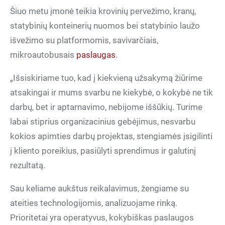
Šiuo metu įmonė teikia krovinių pervežimo, kranų,
statybinių konteinerių nuomos bei statybinio laužo
išvežimo su platformomis, savivarčiais,
mikroautobusais
paslaugas
.
„Išsiskiriame tuo, kad į kiekvieną užsakymą žiūrime
atsakingai ir mums svarbu ne kiekybė, o kokybė ne tik
darbų, bet ir aptarnavimo, nebijome iššūkių. Turime
labai stiprius organizacinius gebėjimus, nesvarbu
kokios apimties darbų projektas, stengiamės įsigilinti
į kliento poreikius, pasiūlyti sprendimus ir galutinį
rezultatą.
Sau keliame aukštus reikalavimus, žengiame su
ateities technologijomis, analizuojame rinką.
Prioritetai yra operatyvus, kokybiškas paslaugos