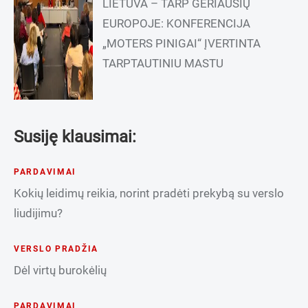
LIETUVA – TARP GERIAUSIŲ
EUROPOJE: KONFERENCIJA
„MOTERS PINIGAI“ ĮVERTINTA
TARPTAUTINIU MASTU
Susiję klausimai:
PARDAVIMAI
Kokių leidimų reikia, norint pradėti prekybą su verslo
liudijimu?
VERSLO PRADŽIA
Dėl virtų burokėlių
PARDAVIMAI