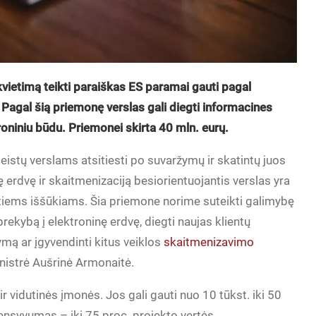
kvietimą teikti paraiškas ES paramai gauti pagal
agal šią priemonę verslas gali diegti informacines
roniniu būdu. Priemonei skirta 40 mln. eurų.
eistų verslams atsitiesti po suvaržymų ir skatintų juos
ę erdvę ir skaitmenizaciją besiorientuojantis verslas yra
kėtiems iššūkiams. Šia priemone norime suteikti galimybę
rekybą į elektroninę erdvę, diegti naujas klientų
ymą ar įgyvendinti kitus veiklos
skaitmenizavimo
nistrė Aušrinė Armonaitė.
r vidutinės įmonės. Jos gali gauti nuo 10 tūkst. iki 50
tensyvumas – iki 75 proc. projekto vertės.