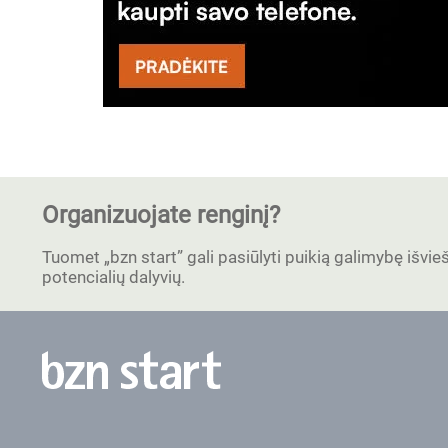
Organizuojate renginį?
Tuomet „bzn start” gali pasiūlyti puikią galimybę išvieši
potencialių dalyvių.