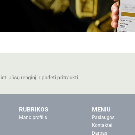
nti Jūsų renginį ir padėti pritraukti
RUBRIKOS
MENIU
Mano profilis
Paslaugos
Kontaktai
Darbas