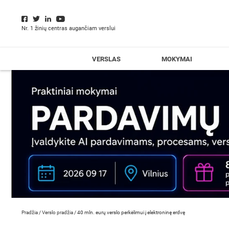
Nr. 1 žinių centras augančiam verslui
VERSLAS
MOKYMAI
Pradžia
/
Verslo pradžia
/
40 mln. eurų verslo perkėlimui į elektroninę erdvę