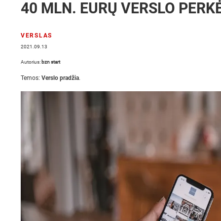
40 MLN. EURŲ VERSLO PERKĖ
VERSLAS
2021.09.13
Autorius:
bzn start
Temos:
Verslo pradžia
.