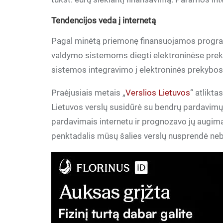
Tendencijos veda į internetą
Pagal minėtą priemonę finansuojamos programi
valdymo sistemoms diegti elektroninėse prekyb
sistemos integravimo į elektroninės prekybos
Praėjusiais metais „
Verslios Lietuvos
“ atlikt
Lietuvos verslų susidūrė su bendrų pardavimų
pardavimais internetu ir prognozavo jų augimą 
penktadalis mūsų šalies verslų nusprendė nebevy