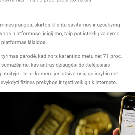
nės įrangos, skirtos klientų savitarnos ir užsakymų
os platformose, įsigijimo, taip pat išteklių valdymo
 platformas išlaidos.
as tyrimas parodė, kad nors karantino metu net 71 proc.
 sumažėjimu, kas antras džiaugėsi šoktelėjusiais
ateityje. Dėl e. komercijos atsivėrusių galimybių net
kdyti fizinės prekybos ir tęsti veiklą tik internete.