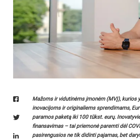
Mažoms ir vidutinėms įmonėm (MVĮ), kurios yr
inovacijoms ir originaliems sprendimams, Eur
paramos paketą iki 100 tūkst. eurų. Inovatyvi
finansavimas – tai priemonė paremti dėl COVI
pasirengusios ne tik didinti pajamas, bet daryt