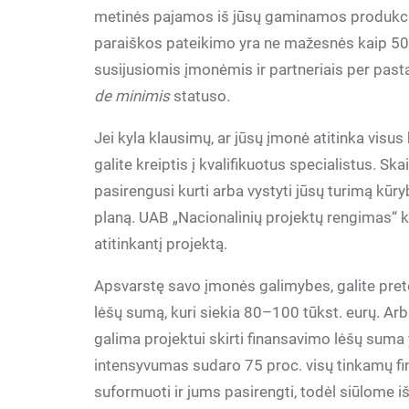
metinės pajamos iš jūsų gaminamos produkcijo
paraiškos pateikimo yra ne mažesnės kaip 50 tūk
susijusiomis įmonėmis ir partneriais per past
de minimis
statuso
.
Jei kyla klausimų, ar jūsų įmonė atitinka visus 
galite kreiptis į kvalifikuotus specialistus. S
pasirengusi kurti arba vystyti jūsų turimą kūr
planą. UAB „Nacionalinių projektų rengimas“ k
atitinkantį projektą.
Apsvarstę savo įmonės galimybes, galite prete
lėšų sumą, kuri siekia 80–100 tūkst. eurų. A
galima projektui skirti finansavimo lėšų suma 
intensyvumas sudaro 75 proc. visų tinkamų fina
suformuoti ir jums pasirengti, todėl siūlome iš