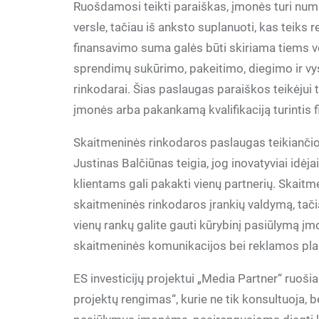
Ruošdamosi teikti paraiškas, įmonės turi numaty
versle, tačiau iš anksto suplanuoti, kas teiks 
finansavimo suma galės būti skiriama tiems ve
sprendimų sukūrimo, pakeitimo, diegimo ir vyst
rinkodarai. Šias paslaugas paraiškos teikėjui tur
įmonės arba pakankamą kvalifikaciją turintis f
Skaitmeninės rinkodaros paslaugas teikianči
Justinas Balčiūnas teigia, jog inovatyviai idėjai
klientams gali pakakti vienų partnerių. Skait
skaitmeninės rinkodaros įrankių valdymą, tači
vienų rankų galite gauti kūrybinį pasiūlymą įm
skaitmeninės komunikacijos bei reklamos pla
ES investicijų projektui „Media Partner“ ruoši
projektų rengimas“, kurie ne tik konsultuoja, b