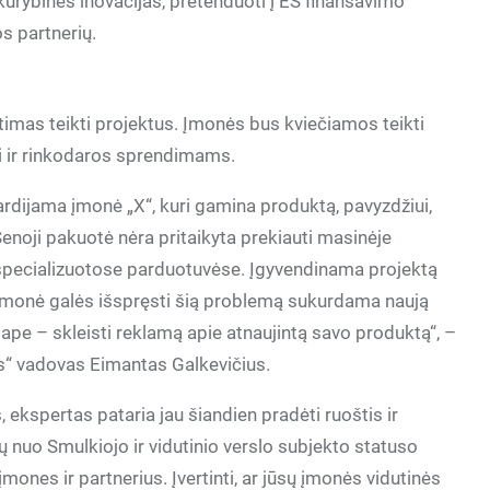
rybines inovacijas, pretenduoti į ES finansavimo
s partnerių.
etimas teikti projektus. Įmonės bus kviečiamos teikti
ti ir rinkodaros sprendimams.
ardijama įmonė „X“, kuri gamina produktą, pavyzdžiui,
Senoji pakuotė nėra pritaikyta prekiauti masinėje
 specializuotose parduotuvėse. Įgyvendinama projektą
 įmonė galės išspręsti šią problemą sukurdama naują
ape – skleisti reklamą apie atnaujintą savo produktą“, –
s“ vadovas Eimantas Galkevičius.
kspertas pataria jau šiandien pradėti ruoštis ir
ų nuo Smulkiojo ir vidutinio verslo subjekto statuso
įmones ir partnerius. Įvertinti, ar jūsų įmonės vidutinės