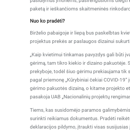
pasiūlymus įmonėms, pasirengusioms diegti kū
paketą ir ieškančioms skaitmeninės rinkodaro
Nuo ko pradėti?
Birželio pabaigoje ir liepą bus paskelbtas kvi
projektus prekės ar paslaugos dizainui sukur
„Kaip kvietimui tinkamas pavyzdys gali būti įv
gėrimą, tam tikro kiekio ir dizaino pakuotėje. 
prekyboje, todėl šiuo gėrimu prekiaujama tik
pagal priemonę „Kūrybiniai čekiai COVID-19“
gėrimo pakuotės dizainą, o kitame projekto et
pasakoja UAB „Nacionalinių projektų rengima
Tiems, kas susidomėjo paramos galimybėmis, e
surinkti reikiamus dokumentus. Pradėti reikėt
deklaracijos pildymo, įtraukti visas susijusias 