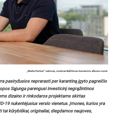
„Media Partner” vadovas, Justinas Balčiūnas Asmeninio albumo nuotr.
a pasiryžusios neprarasti per karantiną įgyto pagreičio
opos Sąjunga parengusi investicinį negrąžintinos
ems dizaino ir rinkodaros projektams skirtas
D-19 nukentėjusius verslo vienetus. Įmones, kurios yra
i tai kūrybiškai, originaliai, diegdamos naujoves,