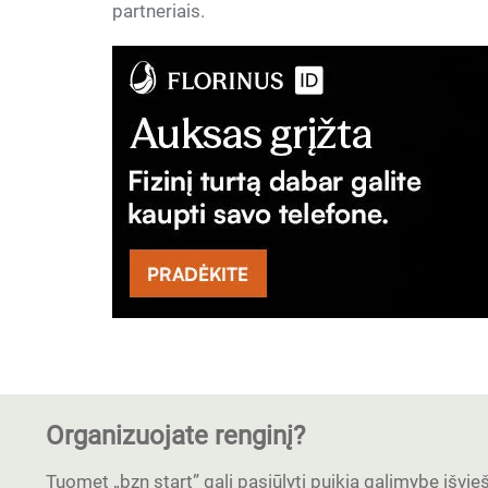
partneriais.
Organizuojate renginį?
Tuomet „bzn start” gali pasiūlyti puikią galimybę išvieši