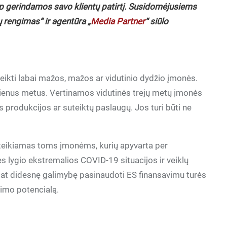
ip gerindamos savo klientų patirtį. Susidomėjusiems
 rengimas“ ir agentūra „
Media Partner
“ siūlo
eikti labai mažos, mažos ar vidutinio dydžio įmonės.
 vienus metus. Vertinamos vidutinės trejų metų įmonės
produkcijos ar suteiktų paslaugų. Jos turi būti ne
 teikiamas toms įmonėms, kurių apyvarta per
s lygio ekstremalios COVID-19 situacijos ir veiklų
pat didesnę galimybę pasinaudoti ES finansavimu turės
gimo potencialą.