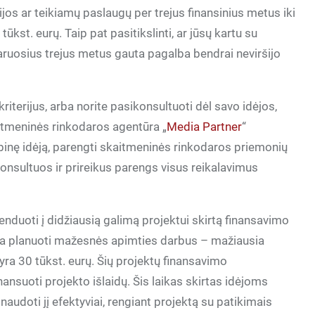
s ar teikiamų paslaugų per trejus finansinius metus iki
st. eurų. Taip pat pasitikslinti, ar jūsų kartu su
aruosius trejus metus gauta pagalba bendrai neviršijo
kriterijus, arba norite pasikonsultuoti dėl savo idėjos,
kaitmeninės rinkodaros agentūra „
Media Partner
“
ybinę idėją, parengti skaitmeninės rinkodaros priemonių
onsultuos ir prireikus parengs visus reikalavimus
nduoti į didžiausią galimą projektui skirtą finansavimo
rba planuoti mažesnės apimties darbus – mažiausia
yra 30 tūkst. eurų. Šių projektų finansavimo
nsuoti projekto išlaidų. Šis laikas skirtas idėjoms
naudoti jį efektyviai, rengiant projektą su patikimais