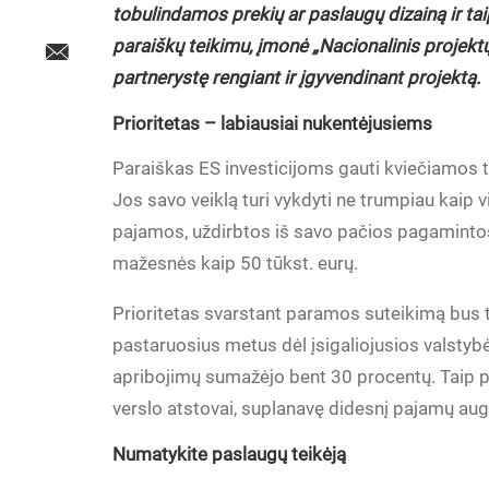
tobulindamos prekių ar paslaugų dizainą ir ta
paraiškų teikimu, įmonė „Nacionalinis projektų
partnerystę rengiant ir įgyvendinant projektą.
Prioritetas – labiausiai nukentėjusiems
Paraiškas ES investicijoms gauti kviečiamos t
Jos savo veiklą turi vykdyti ne trumpiau kaip
pajamos, uždirbtos iš savo pačios pagamintos 
mažesnės kaip 50 tūkst. eurų.
Prioritetas svarstant paramos suteikimą bus
pastaruosius metus dėl įsigaliojusios valstybė
apribojimų sumažėjo bent 30 procentų. Taip 
verslo atstovai, suplanavę didesnį pajamų au
Numatykite paslaugų teikėją