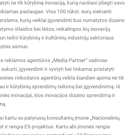
ti ne tik kūrybinę inovaciją, kurią ruošiasi įdiegti savo
reikiamas paslaugas. Visa 100 tūkst. eurų siekianti
rslams, kurių veiklai įgyvendinti bus numatytos dizaino
ymo išlaidos bei lėšos, reikalingos šių inovacijų
i teikti kūrybinių ir kultūrinių industrijų sektoriaus
izinis asmuo.
os reklamos agentūros „Media Partner“ vadovas
 sukurti, įgyvendinti ir vystyti bei tinkamai pristatyti
meninės rinkodaros agentūrų veikla šiandien apima ne tik
au ir kūrybinių sprendimų teikimą bei įgyvendinimą. Iš
onės inovacijai, šios inovacijos dizaino sprendimą ir
ną.
asi kartu su patyrusių konsultantų įmone „Nacionalinių
et ir rengia ES projektus. Kartu abi įmonės rengia