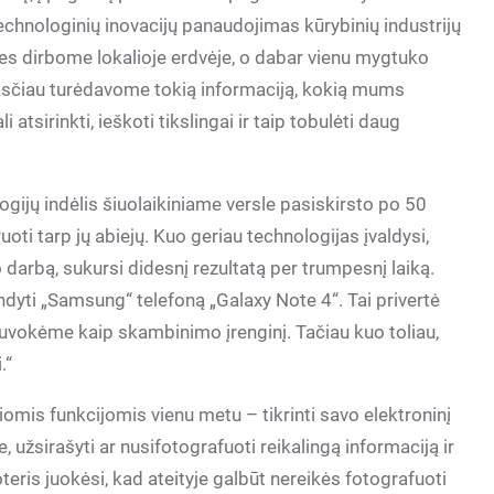
technologinių inovacijų panaudojimas kūrybinių industrijų
mes dirbome lokalioje erdvėje, o dabar vienu mygtuko
ksčiau turėdavome tokią informaciją, kokią mums
tsirinkti, ieškoti tikslingai ir taip tobulėti daug
gijų indėlis šiuolaikiniame versle pasiskirsto po 50
uoti tarp jų abiejų. Kuo geriau technologijas įvaldysi,
o darbą, sukursi didesnį rezultatą per trumpesnį laiką.
andyti „Samsung“ telefoną „Galaxy Note 4“. Tai privertė
suvokėme kaip skambinimo įrenginį. Tačiau kuo toliau,
.“
iomis funkcijomis vienu metu – tikrinti savo elektroninį
, užsirašyti ar nusifotografuoti reikalingą informaciją ir
oteris juokėsi, kad ateityje galbūt nereikės fotografuoti