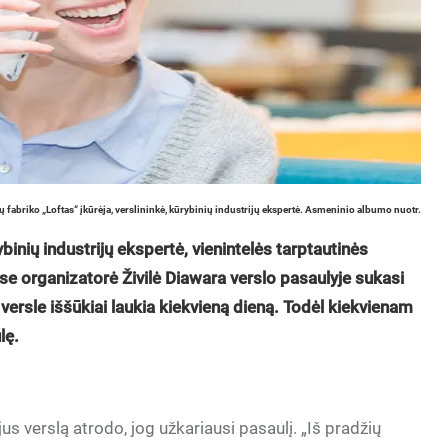
ų fabriko „Loftas“ įkūrėja, verslininkė, kūrybinių industrijų ekspertė. Asmeninio albumo nuotr.
ybinių industrijų ekspertė, vienintelės tarptautinės
lyse organizatorė Živilė Diawara verslo pasaulyje sukasi
versle iššūkiai laukia kiekvieną dieną. Todėl kiekvienam
lę.
us verslą atrodo, jog užkariausi pasaulį. „Iš pradžių