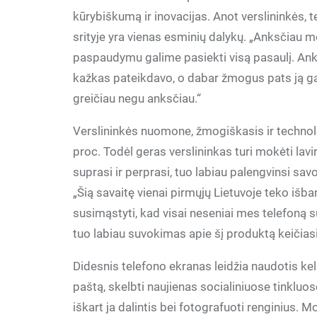
kūrybiškumą ir inovacijas. Anot verslininkės, 
srityje yra vienas esminių dalykų. „Anksčiau 
paspaudymu galime pasiekti visą pasaulį. An
kažkas pateikdavo, o dabar žmogus pats ją gali a
greičiau negu anksčiau.“
Verslininkės nuomone, žmogiškasis ir technolo
proc. Todėl geras verslininkas turi mokėti lavir
suprasi ir perprasi, tuo labiau palengvinsi sav
„Šią savaitę vienai pirmųjų Lietuvoje teko išb
susimąstyti, kad visai neseniai mes telefoną 
tuo labiau suvokimas apie šį produktą keičiasi
Didesnis telefono ekranas leidžia naudotis kel
paštą, skelbti naujienas socialiniuose tinkluose
iškart ja dalintis bei fotografuoti renginius. M