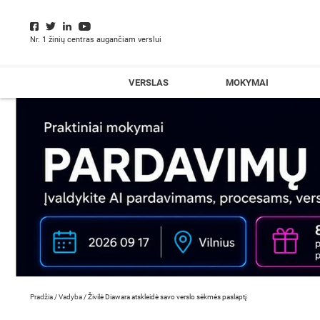
Nr. 1 žinių centras augančiam verslui
VERSLAS
MOKYMAI
Pradžia
/
Vadyba
/
Živilė Diawara atskleidė savo verslo sėkmės paslaptį