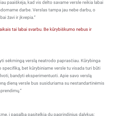
au paaiškėja, kad vis dėlto savame versle reikia labai
mdomame darbe. Verslas tampa jau nebe darbu, o
ai žavi ir įkvepia.“
aikais tai labai svarbu. Be kūrybiškumo nebus ir
yti sėkmingą verslą neatrodo paprasčiau. Kūrybinga
o specifiką, bet kūrybiniame versle tu visada turi būti
galvoti, bandyti eksperimentuoti. Apie savo verslą
kvieną dieną versle bus susiduriama su nestandartinėmis
 sprendimų.“
i
mę, į pagalbą pasitelkia du pagrindinius dalykus: