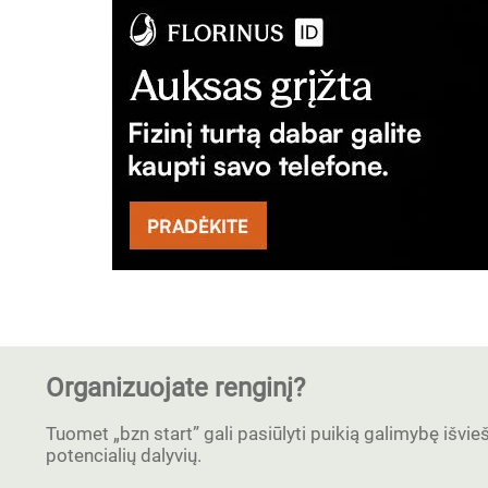
Organizuojate renginį?
Tuomet „bzn start” gali pasiūlyti puikią galimybę išvieši
potencialių dalyvių.