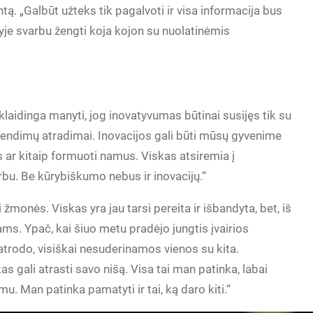
ntą. „Galbūt užteks tik pagalvoti ir visa informacija bus
lyje svarbu žengti koja kojon su nuolatinėmis
klaidinga manyti, jog inovatyvumas būtinai susijęs tik su
rendimų atradimai. Inovacijos gali būti mūsų gyvenime
 ar kitaip formuoti namus. Viskas atsiremia į
arbu. Be kūrybiškumo nebus ir inovacijų.“
i žmonės. Viskas yra jau tarsi pereita ir išbandyta, bet, iš
iams. Ypač, kai šiuo metu pradėjo jungtis įvairios
s, atrodo, visiškai nesuderinamos vienos su kita.
as gali atrasti savo nišą. Visa tai man patinka, labai
mu. Man patinka pamatyti ir tai, ką daro kiti.“