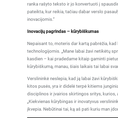
ranka rašyto teksto ir jo konvertuoti į spausdi
pateikta, kur reikia, tačiau dabar verslo pasau
inovacijomis.“
Inovacijų pagrindas – kūrybiškumas
Nepaisant to, moteris dar kartą pabrėžia, kad 
technologijomis. „Mane labai žavi netikėtų sp
kasdien – kai pradedame kitaip gaminti pietus
kūrybiškumą, manau, šiais laikais tai labai sv
Verslininkė neslepia, kad ją labai žavi kūrybišk
kitos pusės, yra ir didelė terpė kitiems jungin
disciplinos ir įvairios skirtingos sritys, kurio
„Kiekvienas kūrybingas ir inovatyvus verslinink
įkvepia. Nebūtinai tai, ką aš pati kuriu man įdo