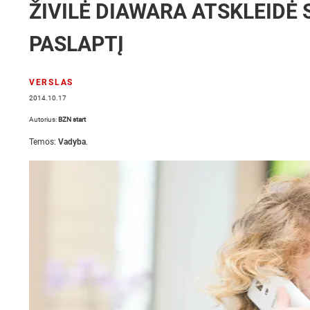
ŽIVILĖ DIAWARA ATSKLEIDĖ
PASLAPTĮ
VERSLAS
2014.10.17
Autorius:
BZN start
Temos:
Vadyba
.