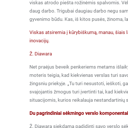
viskas atrodo piešta rožinėmis spalvomis. Vėli
daug darbo. Trigubai daugiau darbo negu sa
gyvenimo būdu. Kas, iš kitos pusės, žinoma, lab
Viskas atsiremia į kūrybiškumą, manau, šiais l
inovacijų.
Ž. Diawara
Net praėjus beveik penkeriems metams išlaik
moteris teigia, kad kiekvienas verslas turi sav
žingsniu priekyje. „Tu turi nesustoti, ieškoti, 
svajojantis žmogus turi įvertinti tai, kad kie
situacijomis, kurios reikalauja nestandartinių
Du pagrindiniai sėkmingo verslo komponenta
Ž. Diawara siekdama padidinti savo verslo sėk