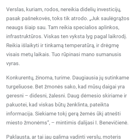
Verslas, kuriam, rodos, nereikia didelių investicijų,
pasak pašnekovės, toks tik atrodo. „Juk saulėgrąžos
neaugs šiaip sau. Tam reikia specialios aplinkos,
infrastruktūros. Viskas ten vyksta lyg pagal laikrodį.
Reikia išlaikyti ir tinkamą temperatūrą, ir drėgmę
visais metų laikais. Tuo rūpinasi mano sumanusis
vyras.
Konkurentų, žinoma, turime. Daugiausia jų sutinkame
turgeliuose. Bet žmonės sako, kad mūsų daigai yra
geresni – didesni, žalesni. Daug dėmesio skiriame ir
pakuotei, kad viskas būtų ženklinta, pateikta
informacija. Siekiame tokį gerą žemės ūkį atnešti
miesto žmonėms“, – mintimis dalijasi I. Benevičienė.
Paklausta, ar tai jau galima vadinti verslu, moteris