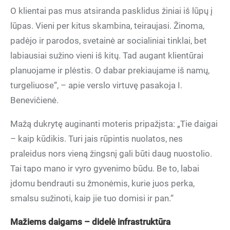
O klientai pas mus atsiranda pasklidus žiniai iš lūpų į
lūpas. Vieni per kitus skambina, teiraujasi. Žinoma,
padėjo ir parodos, svetainė ar socialiniai tinklai, bet
labiausiai sužino vieni iš kitų. Tad augant klientūrai
planuojame ir plėstis. O dabar prekiaujame iš namų,
turgeliuose“, – apie verslo virtuvę pasakoja I.
Benevičienė.
Mažą dukrytę auginanti moteris pripažįsta: „Tie daigai
– kaip kūdikis. Turi jais rūpintis nuolatos, nes
praleidus nors vieną žingsnį gali būti daug nuostolio.
Tai tapo mano ir vyro gyvenimo būdu. Be to, labai
įdomu bendrauti su žmonėmis, kurie juos perka,
smalsu sužinoti, kaip jie tuo domisi ir pan.“
Mažiems daigams – didelė infrastruktūra