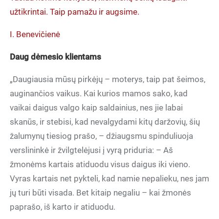
užtikrintai. Taip pamažu ir augsime.
I. Benevičienė
Daug dėmesio klientams
„Daugiausia mūsų pirkėjų – moterys, taip pat šeimos,
auginančios vaikus. Kai kurios mamos sako, kad
vaikai daigus valgo kaip saldainius, nes jie labai
skanūs, ir stebisi, kad nevalgydami kitų daržovių, šių
žalumynų tiesiog prašo, – džiaugsmu spinduliuoja
verslininkė ir žvilgtelėjusi į vyrą priduria: – Aš
žmonėms kartais atiduodu visus daigus iki vieno.
Vyras kartais net pykteli, kad namie nepalieku, nes jam
jų turi būti visada. Bet kitaip negaliu – kai žmonės
paprašo, iš karto ir atiduodu.