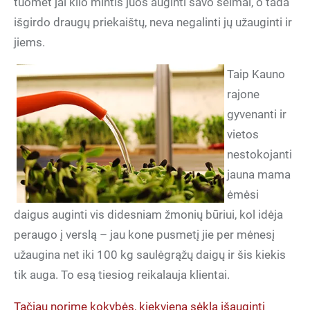
tuomet jai kilo mintis juos auginti savo šeimai, o tada
išgirdo draugų priekaištų, neva negalinti jų užauginti ir
jiems.
Taip Kauno
rajone
gyvenanti ir
vietos
nestokojanti
jauna mama
ėmėsi
daigus auginti vis didesniam žmonių būriui, kol idėja
peraugo į verslą – jau kone pusmetį jie per mėnesį
užaugina net iki 100 kg saulėgrąžų daigų ir šis kiekis
tik auga. To esą tiesiog reikalauja klientai.
Tačiau norime kokybės, kiekvieną sėklą išauginti