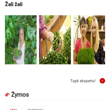
Žali žali
Tapk ekspertu!
Žymos
Idėja
Vartotojai