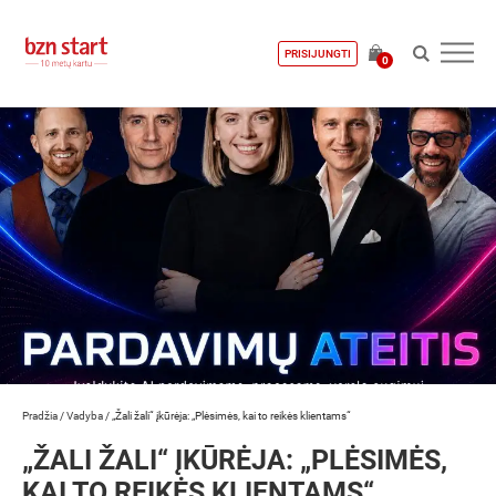
PRISIJUNGTI
0
Pradžia
/
Vadyba
/
„Žali žali“ įkūrėja: „Plėsimės, kai to reikės klientams“
„ŽALI ŽALI“ ĮKŪRĖJA: „PLĖSIMĖS,
KAI TO REIKĖS KLIENTAMS“