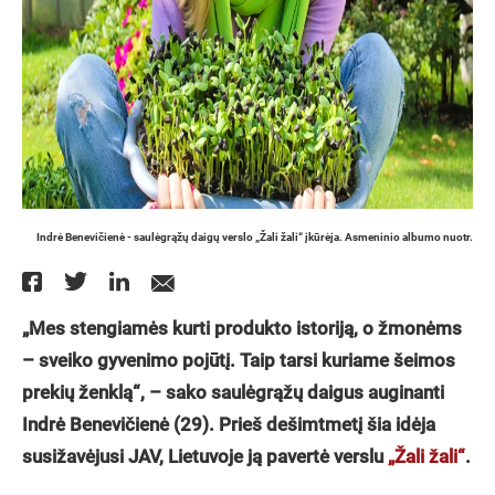
Indrė Benevičienė - saulėgrąžų daigų verslo „Žali žali“ įkūrėja. Asmeninio albumo nuotr.
„Mes stengiamės kurti produkto istoriją, o žmonėms
– sveiko gyvenimo pojūtį. Taip tarsi kuriame šeimos
prekių ženklą“, – sako saulėgrąžų daigus auginanti
Indrė Benevičienė (29). Prieš dešimtmetį šia idėja
susižavėjusi JAV, Lietuvoje ją pavertė verslu
„Žali žali“
.