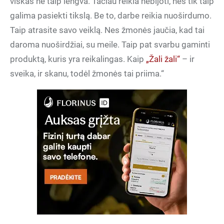
viskas ne taip lengva. Tačiau reikia nebijoti, nes tik taip
galima pasiekti tikslą. Be to, darbe reikia nuoširdumo.
Taip atrasite savo veiklą. Nes žmonės jaučia, kad tai
daroma nuoširdžiai, su meile. Taip pat svarbu gaminti
produktą, kuris yra reikalingas. Kaip
„Žali žali“
– ir
sveika, ir skanu, todėl žmonės tai priima.“