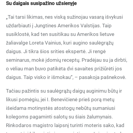
Su daigais susipažino užsienyje
„Tai tarsi likimas, nes viską sužinojau vasarą išvykusi
uždarbiauti į Jungtines Amerikos Valstijas. Taip
susiklostė, kad ten susitikau su Amerikos lietuve
žaliavalge Loreta Vainius, kuri augino saulėgrąžų
daigus. Ji tikra šios srities ekspertė. Ji rengė
seminarus, mokė įdomių receptų. Pradėjau su ja dirbti,
o vėliau man buvo patikėta dvi savaites prižiūrėti jos
daigus. Taip visko ir išmokau“, – pasakoja pašnekovė.
Tačiau pažintis su saulėgrąžų daigų auginimu būtų ir
likusi pomėgiu, jei I. Benevičienė prieš porą metų
išeidama motinystės atostogų nebūtų sumaniusi
kolegoms pagaminti salotų su šiais žalumynais.
Rinkodaros magistro laipsnį turinti moteris sako, kad