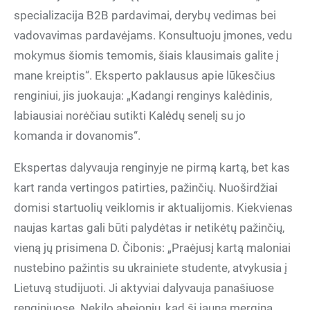
specializacija B2B pardavimai, derybų vedimas bei
vadovavimas pardavėjams. Konsultuoju įmones, vedu
mokymus šiomis temomis, šiais klausimais galite į
mane kreiptis“. Eksperto paklausus apie lūkesčius
renginiui, jis juokauja: „Kadangi renginys kalėdinis,
labiausiai norėčiau sutikti Kalėdų senelį su jo
komanda ir dovanomis“.
Ekspertas dalyvauja renginyje ne pirmą kartą, bet kas
kart randa vertingos patirties, pažinčių. Nuoširdžiai
domisi startuolių veiklomis ir aktualijomis. Kiekvienas
naujas kartas gali būti palydėtas ir netikėtų pažinčių,
vieną jų prisimena D. Čibonis: „Praėjusį kartą maloniai
nustebino pažintis su ukrainiete studente, atvykusia į
Lietuvą studijuoti. Ji aktyviai dalyvauja panašiuose
renginiuose. Nekilo abejonių, kad ši jauna mergina