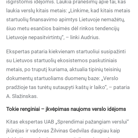
išgirstomis idėjomis. Laukia pranešimų apie tai, kas
laukia verslų kitais metais: „Linkime, kad kitais metais
startuolių finansavimo apimtys Lietuvoje nemažėtų,
šiuo metu esančios baimės dėl rinkos tendencijų
Lietuvoje nepasitvirtintų“, – linki Audrius.
Ekspertas pataria kiekvienam startuoliui susipažinti
su Lietuvos startuolių ekosistemos paskutiniais
metais, po truputį kuriama, aktualia tipinių teisinių
dokumentų startuoliams duomenų baze: „Verslo
pradžioje tas turėtų sutaupyti kaštų ir laiko“, – pataria
A. Slažinskas.
Tokie renginiai – į
kv
ėpimas naujoms verslo idėjoms
Kitas ekspertas UAB „Sprendimai pažangiam verslui“
įkūrėjas ir vadovas Žilvinas Gedvilas daugiau kaip