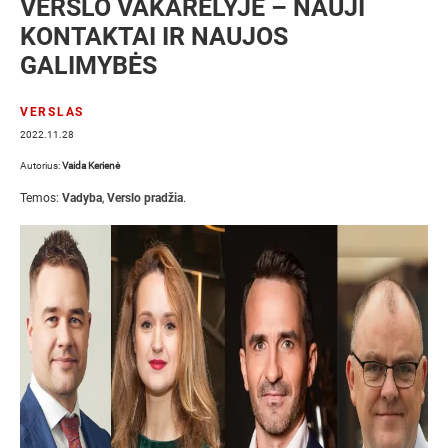
VERSLO VAKARĖLYJE – NAUJI
KONTAKTAI IR NAUJOS
GALIMYBĖS
VERSLAS
2022.11.28
Autorius:
Vaida Kerienė
Temos:
Vadyba
,
Verslo pradžia
.