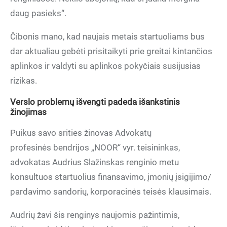
daug pasieks“.
Čibonis mano, kad naujais metais startuoliams bus
dar aktualiau gebėti prisitaikyti prie greitai kintančios
aplinkos ir valdyti su aplinkos pokyčiais susijusias
rizikas.
Verslo problemų išvengti padeda išankstinis
žinojimas
Puikus savo srities žinovas
Advokat
ų
profesinės
bendrijos
„NOOR“ vyr. teisininkas,
advokatas Audrius Slažinskas renginio metu
konsultuos startuolius finansavimo, įmonių įsigijimo/
pardavimo sandorių, korporacinės teisės klausimais.
Audrių žavi šis renginys naujomis pažintimis,