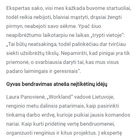
Ekspertas sako, visi mes kažkada buvome startuoliai,
todėl reikia nebijoti, blaiviai mąstyti, drąsiai žengti
pirmyn, neabejoti savo sėkme. Ypač šiuo
neapibrėžtumo laikotarpiu ne laikas „trypti vietoje“:
„Tai būtų neatsakinga, todėl palinkėčiau dar tvirčiau
siekti užsibrėžtų tikslų. Nepamiršti, kad pinigai yra tik
priemonė, o svarbiausia daryti tai, kas mus visus
padaro laimingais ir geresniais“.
Gyvas bendravimas atneš
a ne
įtikėtinų idėjų
Laura Panovienė, „Workland“ vadovė Lietuvoje,
renginio metu dalinsis patarimais, kaip pasirinkti
tinkamą darbo erdvę, kurioje puikiai jausis komandos
nariai. Kaip kurti pridėtinę vertę bendruomenei,
organizuoti renginius ir kitus projektus. Į ekspertę