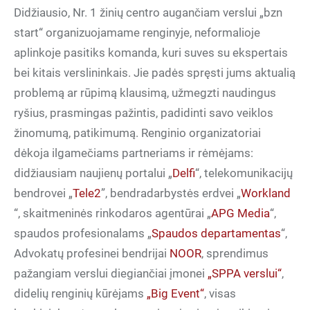
Didžiausio, Nr. 1 žinių centro augančiam verslui „bzn
start“ organizuojamame renginyje, neformalioje
aplinkoje pasitiks komanda, kuri suves su ekspertais
bei kitais verslininkais. Jie padės spręsti jums aktualią
problemą ar rūpimą klausimą, užmegzti naudingus
ryšius, prasmingas pažintis, padidinti savo veiklos
žinomumą, patikimumą. Renginio organizatoriai
dėkoja ilgamečiams partneriams ir rėmėjams:
didžiausiam naujienų portalui „
Delfi
“, telekomunikacijų
bendrovei „
Tele2
”, bendradarbystės erdvei „
Workland
“, skaitmeninės rinkodaros agentūrai „
APG Media
“,
spaudos profesionalams „
Spaudos departamentas
“,
Advokat
ų
profesinei
bendrijai
NOOR
, sprendimus
pažangiam verslui diegiančiai įmonei
„SPPA verslui“
,
didelių renginių kūrėjams
„Big Event“
, visas