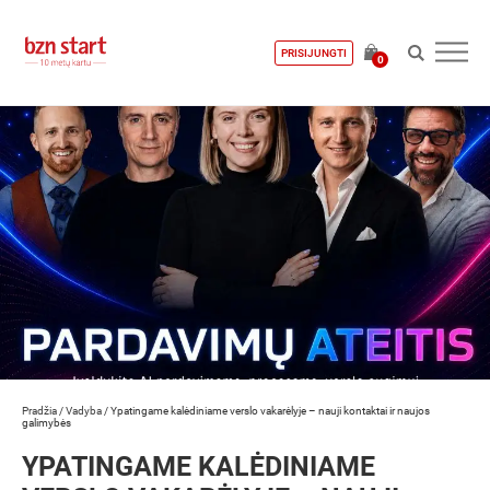
PRISIJUNGTI
0
Pradžia
/
Vadyba
/
Ypatingame kalėdiniame verslo vakarėlyje – nauji kontaktai ir naujos
galimybės
YPATINGAME KALĖDINIAME