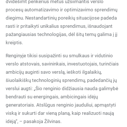
dvidešimt penkerius metus užsiimantis verslo
procesų automatizavimo ir optimizavimo sprendimų
diegimu. Nestandartinių poreikių situacijose padeda
rasti ir pritaikyti unikalius sprendimus, išnaudojant
pažangiausias technologijas, dėl šitų temų galima į jį
kreiptis.
Renginyje tikisi susipažinti su smulkaus ir vidutinio
verslo atstovais, savininkais, investuotojais, turinčiais
ambicijų auginti savo verslą, ieškoti ilgalaikių,
šiuolaikiškų technologinių sprendimų, padedančių jų
verslui augti: „Šio renginio didžiausia nauda galimybė
bendrauti su energingais, ambicingais idėjų
generatoriais. Atslūgus renginio jauduliui, apmąstyti
viską ir sukurti dar vieną planą, kaip realizuoti naują
idėją“, – pasakoja Žilvinas.