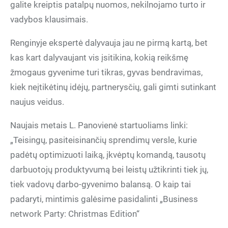
galite kreiptis patalpų nuomos, nekilnojamo turto ir
vadybos klausimais.
Renginyje ekspertė dalyvauja jau ne pirmą kartą, bet
kas kart dalyvaujant vis įsitikina, kokią reikšmę
žmogaus gyvenime turi tikras, gyvas bendravimas,
kiek neįtikėtinų idėjų, partnerysčių, gali gimti sutinkant
naujus veidus.
Naujais metais L. Panovienė startuoliams linki:
„Teisingų, pasiteisinančių sprendimų versle, kurie
padėtų optimizuoti laiką, įkvėptų komandą, tausotų
darbuotojų produktyvumą bei leistų užtikrinti tiek jų,
tiek vadovų darbo-gyvenimo balansą. O kaip tai
padaryti, mintimis galėsime pasidalinti „Business
network Party: Christmas Edition“