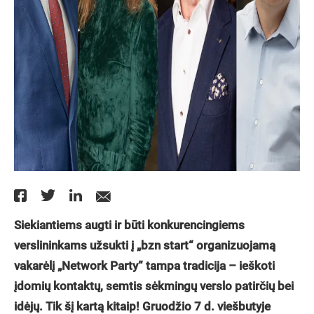
Siekiantiems augti ir būti konkurencingiems
verslininkams u
žsukti į „bzn start
“
organizuojamą
vakarėlį „Network Party
“
tampa tradicija – ieškoti
įdomių kontaktų, semtis sėkmingų
verslo patir
čių bei
idėjų. Tik šį kartą kitaip! Gruodž
io 7 d. vie
šbutyje