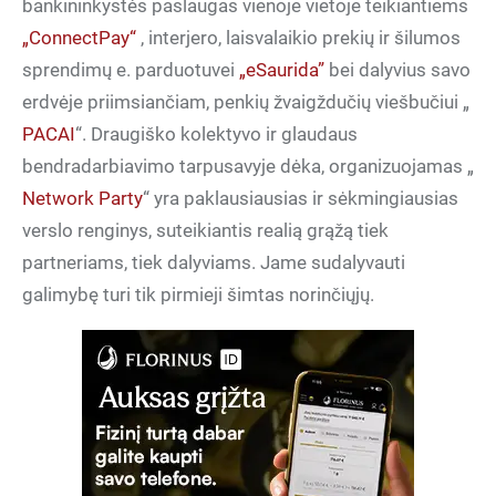
bankininkystės paslaugas vienoje vietoje teikiantiems
„ConnectPay“
, interjero, laisvalaikio prekių ir šilumos
sprendimų e. parduotuvei
„eSaurida”
bei dalyvius savo
erdvėje priimsiančiam, penkių žvaigždučių viešbučiui „
PACAI
“. Draugiško kolektyvo ir glaudaus
bendradarbiavimo tarpusavyje dėka, organizuojamas „
Network Party
“ yra paklausiausias ir sėkmingiausias
verslo renginys, suteikiantis realią grąžą tiek
partneriams, tiek dalyviams. Jame sudalyvauti
galimybę turi tik pirmieji šimtas norinčiųjų.