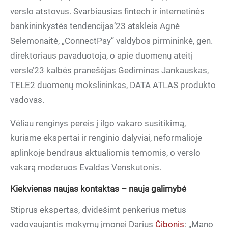
verslo atstovus. Svarbiausias fintech ir internetinės
bankininkystės tendencijas’23 atskleis Agnė
Selemonaitė, „ConnectPay” valdybos pirmininkė, gen.
direktoriaus pavaduotoja, o apie duomenų ateitį
versle’23 kalbės pranešėjas Gediminas Jankauskas,
TELE2 duomenų mokslininkas, DATA ATLAS produkto
vadovas.
Vėliau renginys pereis į ilgo vakaro susitikimą,
kuriame ekspertai ir renginio dalyviai, neformalioje
aplinkoje bendraus aktualiomis temomis, o verslo
vakarą moderuos Evaldas Venskutonis.
Kiekvienas naujas kontaktas – nauja galimybė
Stiprus ekspertas, dvidešimt penkerius metus
vadovaujantis mokymų įmonei Darius
Čibonis
: „Mano