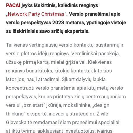
PACAI
įvyks išskirtinis, kalėdinis renginys
„Network Party Christmas
“
. Verslo pranešimai apie
verslo perspektyvas 2023 metams, ypatingoje vietoje
su išskirtiniais savo sričių ekspertais.
Tai vienas vertingiausių verslo kontaktų, susitarimų ir
verslo plėtros idėjų renginys. Verslininkai pasakoja,
užsukę pirmą kartą, mielai grįžta vėl. Kiekvienas
renginys būna kitoks, kitokie kontaktai, kitokios
istorijos, nauji atradimai. Šįkart dalyvių laukia
koncentruoti verslo pranešimai apie kitų metų verslo
perspektyvas, kurias pristatys žinių centro augančiam
verslui „bzn start“ įkūrėja, mokslininkė, „design
thinking” ekspertė, inovacijų strategė dr. Živilė
Glaveckaitė remdamasi šiam pranešimui specialiai
atliktu tyrimu, apklausiant investuotojus, įvairius