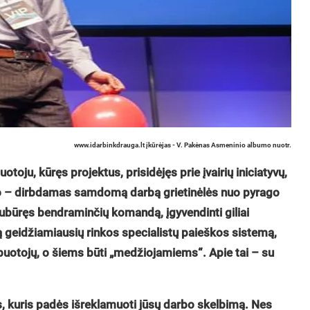
www.idarbinkdrauga.lt įkūrėjas - V. Pakėnas Asmeninio albumo nuotr.
toju, kūręs projektus, prisidėjęs prie įvairių iniciatyvų,
to – dirbdamas samdomą darbą grietinėlės nuo pyrago
 subūręs bendraminčių komandą, įgyvendinti giliai
ą geidžiamiausių rinkos specialistų paieškos sistemą,
arbuotojų, o šiems būti „medžiojamiems“. Apie tai – su
, kuris padės išreklamuoti jūsų darbo skelbimą. Nes