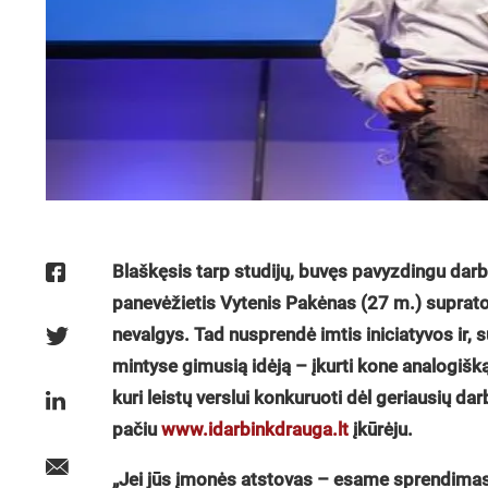
Blaškęsis tarp studijų, buvęs pavyzdingu darbuo
panevėžietis Vytenis Pakėnas (27 m.) supra
nevalgys. Tad nusprendė imtis iniciatyvos ir,
mintyse gimusią idėją – įkurti kone analogišk
kuri leistų verslui konkuruoti dėl geriausių d
pačiu
www.idarbinkdrauga.lt
įkūrėju.
„Jei jūs įmonės atstovas – esame sprendimas