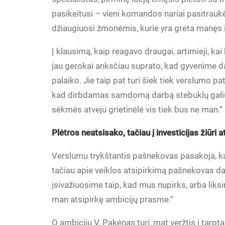
pasikeitusi – vieni komandos nariai pasitraukė
džiaugiuosi žmonėmis, kurie yra greta manęs ir 
Į klausimą, kaip reagavo draugai, artimieji, kai
jau gerokai anksčiau suprato, kad gyvenime dar
palaiko. Jie taip pat turi šiek tiek verslumo pa
kad dirbdamas samdomą darbą stebuklų galiu ne
sėkmės atveju grietinėlė vis tiek bus ne man.“
Plėtros neatsisako, tačiau į investicijas žiūri a
Verslumu trykštantis pašnekovas pasakoja, 
tačiau apie veiklos atsipirkimą pašnekovas d
įsivažiuosime taip, kad mus nupirks, arba liks
man atsipirkę ambicijų prasme.“
O ambicijų V. Pakėnas turi, mat veržtis į tarpta