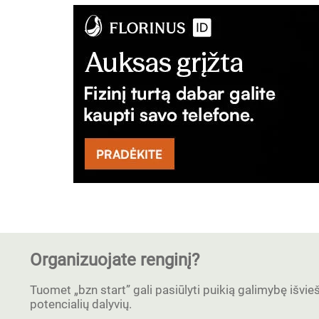
Organizuojate renginį?
Tuomet „bzn start” gali pasiūlyti puikią galimybę išvieši
potencialių dalyvių.