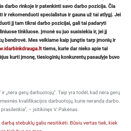
 darbo rinkoje ir patenkinti savo darbo pozicija. Čia
 ir rekomenduoti specialistus ir gauna už tai atlygį. Jei
oti jį tam tikrai darbo pozicijai, gali tai padaryti
iuose tinkluose. Įmonė su juo susisiekia ir, jei jį
kų bendrovė. Mes veikiame kaip jungtis tarp įmonių ir
.idarbinkdrauga.lt
tiems, kurie dar nieko apie tai
ėjus kurti įmonę, tiesioginių konkurentų pasaulyje buvo
 ir „nėra gerų darbuotojų“. Taip yra todėl, kad nėra gerų
 žemesnės kvalifikacijos darbuotojų, kurie neranda darbo.
 prasilenkia“, – įsitikinęs V. Pakėnas.
rbą stebuklų galiu nesitikėti. Būsiu vertas tiek, kiek