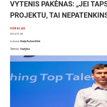
VYTENIS PAKĖNAS: „JEI TAP
PROJEKTU, TAI NEPATENKIN
VERSLAS
2014.07.09
Autorius:
Marija Rudzevičiūtė
Temos:
Vadyba
.