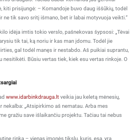
, kiti prisijungė: – Komandoje buvo daug iššūkių, todėl
ne tik savo sritį išmano, bet ir labai motyvuoja veikti.“
 kilo idėja imtis tokio verslo, pašnekovas šypsosi: „Tėvai
ysiu tik tai, ką noriu ir kas man įdomu. Todėl jie
tirties, gal todėl manęs ir nestabdo. Aš puikiai suprantu,
sitikėti. Būsiu vertas tiek, kiek esu vertas rinkoje. O
tsargiai
kad
www.idarbinkdrauga.lt
veikia jau keletą mėnesių,
ar nekalba: „Atsipirkimo aš nematau. Arba mes
ime gražiu save išlaikančiu projektu. Tačiau tai nebus
utinę rinką – vienas įmonės tikslų, kuris, esą, yra