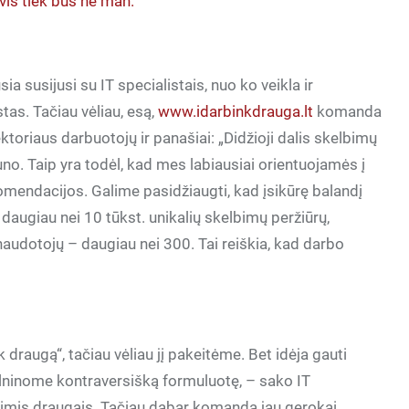
 vis tiek bus ne man.
 susijusi su IT specialistais, nuo ko veikla ir
tas. Tačiau vėliau, esą,
www.idarbinkdrauga.lt
komanda
ektoriaus darbuotojų ir panašiai: „Didžioji dalis skelbimų
uno. Taip yra todėl, kad mes labiausiai orientuojamės į
mendacijos. Galime pasidžiaugti, kad įsikūrę balandį
augiau nei 10 tūkst. unikalių skelbimų peržiūrų,
naudotojų – daugiau nei 300. Tai reiškia, kad darbo
raugą“, tačiau vėliau jį pakeitėme. Bet idėja gauti
elninome kontraversišką formuluotę, – sako IT
 trimis draugais. Tačiau dabar komanda jau gerokai