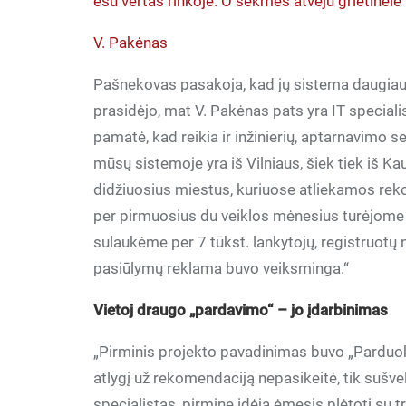
esu vertas rinkoje. O sėkmės atveju grietinėlė
V. Pakėnas
Pašnekovas pasakoja, kad jų sistema daugiausia
prasidėjo, mat V. Pakėnas pats yra IT specialis
pamatė, kad reikia ir inžinierių, aptarnavimo s
mūsų sistemoje yra iš Vilniaus, šiek tiek iš Ka
didžiuosius miestus, kuriuose atliekamos reko
per pirmuosius du veiklos mėnesius turėjome d
sulaukėme per 7 tūkst. lankytojų, registruotų 
pasiūlymų reklama buvo veiksminga.“
Vietoj draugo „pardavimo“ – jo įdarbinimas
„Pirminis projekto pavadinimas buvo „Parduok d
atlygį už rekomendaciją nepasikeitė, tik sušv
specialistas, pirminę idėją ėmęsis plėtoti su