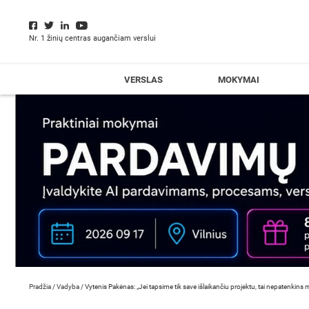
Nr. 1 žinių centras augančiam verslui
VERSLAS
MOKYMAI
Pradžia
/
Vadyba
/
Vytenis Pakėnas: „Jei tapsime tik save išlaikančiu projektu, tai nepatenkins