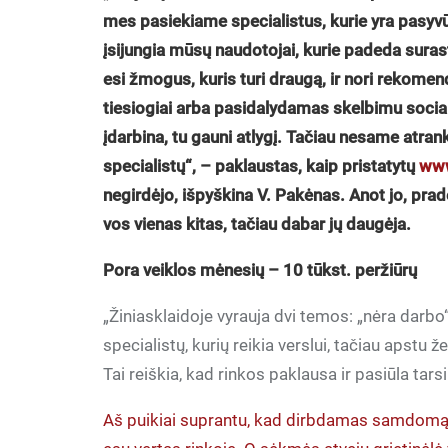
mes pasiekiame specialistus, kurie yra pasyvūs
įsijungia mūsų naudotojai, kurie padeda surasti
esi žmogus, kuris turi draugą, ir nori rekomendu
tiesiogiai arba pasidalydamas skelbimu socialin
įdarbina, tu gauni atlygį. Tačiau nesame atran
specialistų“, – paklaustas, kaip pristatytų
www
negirdėjo, išpyškina V. Pakėnas. Anot jo, prad
vos vienas kitas, tačiau dabar jų daugėja.
Pora veiklos mėnesių – 10 tūkst. peržiūrų
„Žiniasklaidoje vyrauja dvi temos: „nėra darbo“
specialistų, kurių reikia verslui, tačiau apstu
Tai reiškia, kad rinkos paklausa ir pasiūla tarsi
Aš puikiai suprantu, kad dirbdamas samdomą da