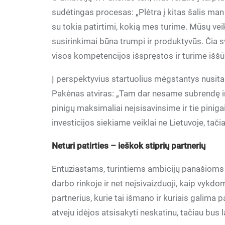
sudėtingas procesas: „Plėtra į kitas šalis man
su tokia patirtimi, kokią mes turime. Mūsų veik
susirinkimai būna trumpi ir produktyvūs. Čia s
visos kompetencijos išspręstos ir turime iššūk
Į perspektyvius startuolius mėgstantys nusitai
Pakėnas atviras: „Tam dar nesame subrendę ir t
pinigų maksimaliai neįsisavinsime ir tie pinig
investicijos siekiame veiklai ne Lietuvoje, tač
Neturi patirties – ieškok stiprių partnerių
Entuziastams, turintiems ambicijų panašioms v
darbo rinkoje ir net neįsivaizduoji, kaip vykdom
partnerius, kurie tai išmano ir kuriais galima p
atveju idėjos atsisakyti neskatinu, tačiau bus 