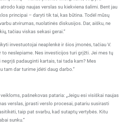
 atrodo kaip naujas verslas su kiekviena šalimi. Bent jau
los principai – daryti tik tai, kas būtina. Todėl mūsų
varbu atvirumas, nuolatinės diskusijos. Dar, aišku, ne
ių, tačiau viskas sekasi gerai.“
kyti investuotojai neaplenkė ir šios įmonės, tačiau V.
o neslepiame. Nes investicijos turi grįžti. Jei mes tų
ai negrįš padauginti kartais, tai tada kam? Mes
iau tam dar turime įdėti daug darbo.“
eikloms, pašnekovas pataria: „Jeigu esi visiškai naujas
as verslas, įprasti verslo procesai, patariu susirasti
asitikėti, taip pat svarbu, kad sutaptų vertybės. Kitu
labai sunku.“