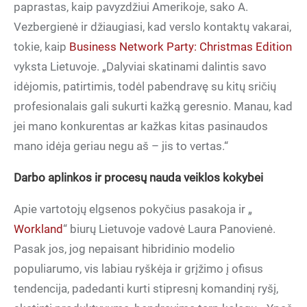
paprastas, kaip pavyzdžiui Amerikoje, sako A.
Vezbergienė ir džiaugiasi, kad verslo kontaktų vakarai,
tokie, kaip
Business Network Party: Christmas Edition
vyksta Lietuvoje. „Dalyviai skatinami dalintis savo
idėjomis, patirtimis, todėl pabendravę su kitų sričių
profesionalais gali sukurti kažką geresnio. Manau, kad
jei mano konkurentas ar kažkas kitas pasinaudos
mano idėja geriau negu aš – jis to vertas.“
Darbo aplinkos ir procesų nauda veiklos kokybei
Apie vartotojų elgsenos pokyčius pasakoja ir „
Workland
“ biurų Lietuvoje vadovė Laura Panovienė.
Pasak jos, jog nepaisant hibridinio modelio
populiarumo, vis labiau ryškėja ir grįžimo į ofisus
tendencija, padedanti kurti stipresnį komandinį ryšį,