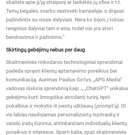
skaitėte apie jį/ją straipsnį ar lankėtės jų ofise ir t.t.
Temų begalės, svarbu nestovėti kampelyje, o drąsiai
pažindintis su visais dalyviais. Nėra ko bijoti, į tokius
renginius dalyviai tam ir eina, todėl visi yra atviri
bendravimui ir pažintims.“
Skirtingų gebėjimų nebus per daug
Skaitmeninės rinkodaros technologiniai sprendimai
padeda spręsti klientų aptarnavimo poreikius bei
komunikaciją. Aurimas Paulius Girčys, „APG Media”
vadovas išskiria sprendimą kaip
„ „ChatGPT“ unikalus
gebėjimu kurti žmogiškai atrodantį turinį, tęsti
pokalbius ir mokytis iš įvestų užklausų (
prompt‘ų
). DI
vis labiau naudojamas personalizuotų nuotraukų ir
vaizdo įrašų kūrimui, atitinkančiam individualių klientų
poreikius ir interesus. Sparti kaita, ypač skaitmeninės