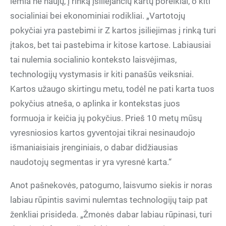
lemia ne naujų, į rinką įsiliejančių kartų poreikiai, o kiti
socialiniai bei ekonominiai rodikliai. „Vartotojų
pokyčiai yra pastebimi ir Z kartos įsiliejimas į rinką turi
įtakos, bet tai pastebima ir kitose kartose. Labiausiai
tai nulemia socialinio konteksto laisvėjimas,
technologijų vystymasis ir kiti panašūs veiksniai.
Kartos užaugo skirtingu metu, todėl ne pati karta tuos
pokyčius atneša, o aplinka ir kontekstas juos
formuoja ir keičia jų pokyčius. Prieš 10 metų mūsų
vyresniosios kartos gyventojai tikrai nesinaudojo
išmaniaisiais įrenginiais, o dabar didžiausias
naudotojų segmentas ir yra vyresnė karta.“
Anot pašnekovės, patogumo, laisvumo siekis ir noras
labiau rūpintis savimi nulemtas technologijų taip pat
ženkliai prisideda. „Žmonės dabar labiau rūpinasi, turi