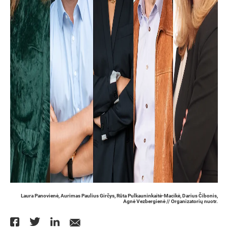
Laura Panovienė, Aurimas Paulius Girčys, Rūta Pulkauninkaitė-Macikė, Darius Čibonis,
Agnė Vezbergienė // Organizatorių nuotr.