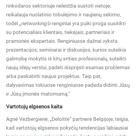
rinkodaros sektoriuje neleidžia sustoti vietoje,
reikalauja nuolatinio tobulėjimo ir naujienų sekimo,
todėl „
networking’o
renginiai yra puiki proga susitikti
su potencialiais klientais, tiekėjais, partneriais ir
pramonės ekspertais. Renginiuose dažnai vyksta
prezentacijos, seminarai ir diskusijos, kurios suteikia
galimybę mokytis iš kitų srities profesionalų, suteikti
naujų idėjų verslui, padėti išspręsti esamas problemas
arba paskatinti naujus projektus. Taip pat,
dalyvavimas tokiuose renginiuose padeda didinti Jūsų
ir Jūsų įmonės matomumą.“
Vartotojų elgsenos kaita
Agnė Vezbergienė, „Deloitte” partnerė Belgijoje, teigia,
kad vartotojų elgsenos pokyčių tendencijas labiausiai