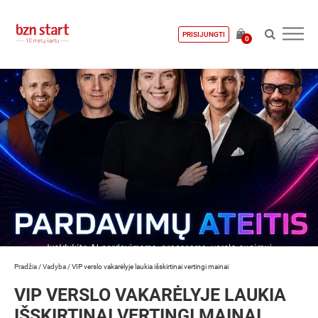
PRISIJUNGTI
0
Pradžia
/
Vadyba
/
VIP verslo vakarėlyje laukia išskirtinai vertingi mainai
VIP VERSLO VAKARĖLYJE LAUKIA
IŠSKIRTINAI VERTINGI MAINAI