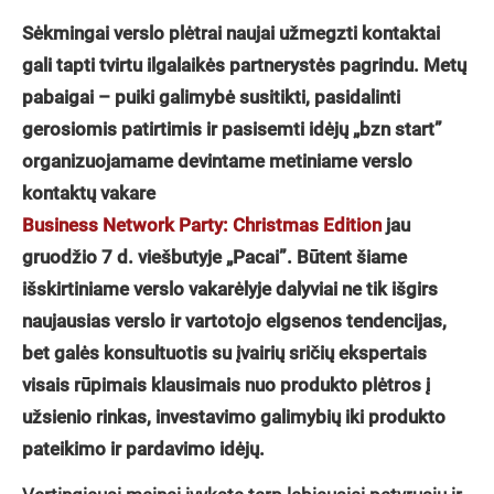
Sėkmingai verslo plėtrai naujai užmegzti kontaktai
gali tapti tvirtu ilgalaikės partnerystės pagrindu. Metų
pabaigai – puiki galimybė susitikti, pasidalinti
gerosiomis patirtimis ir pasisemti idėjų „bzn start”
organizuojamame devintame metiniame verslo
kontaktų vakare
Business Network Party: Christmas Edition
jau
gruodžio 7 d. viešbutyje „Pacai”. Būtent šiame
išskirtiniame verslo vakarėlyje dalyviai ne tik išgirs
naujausias verslo ir vartotojo elgsenos tendencijas,
bet galės konsultuotis su įvairių sričių ekspertais
visais rūpimais klausimais nuo produkto plėtros į
užsienio rinkas, investavimo galimybių iki produkto
pateikimo ir pardavimo idėjų.