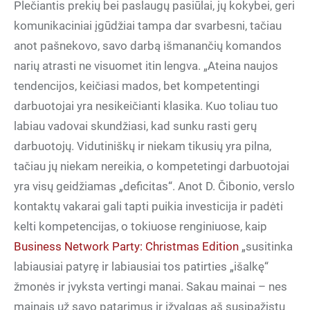
Plečiantis prekių bei paslaugų pasiūlai, jų kokybei, geri
komunikaciniai įgūdžiai tampa dar svarbesni, tačiau
anot pašnekovo, savo darbą išmanančių komandos
narių atrasti ne visuomet itin lengva. „Ateina naujos
tendencijos, keičiasi mados, bet kompetentingi
darbuotojai yra nesikeičianti klasika. Kuo toliau tuo
labiau vadovai skundžiasi, kad sunku rasti gerų
darbuotojų. Vidutiniškų ir niekam tikusių yra pilna,
tačiau jų niekam nereikia, o kompetetingi darbuotojai
yra visų geidžiamas „deficitas“. Anot D. Čibonio, verslo
kontaktų vakarai gali tapti puikia investicija ir padėti
kelti kompetencijas, o tokiuose renginiuose, kaip
Business Network Party: Christmas Edition
„susitinka
labiausiai patyrę ir labiausiai tos patirties „išalkę“
žmonės ir įvyksta vertingi manai. Sakau mainai – nes
mainais už savo patarimus ir įžvalgas aš susipažįstu