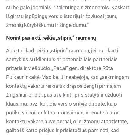
su be galo įdomiais ir talentingais žmonėmis. Kaskart
išgirstu įspūdingų verslo istorijų ir žaviuosi jaunų
žmonių kūrybiškumu ir žingeidumu.“
Norint pasiekti, reikia „stiprių” raumenų
Apie tai, kad reikia „stiprių” raumenų, jei nori kurti
santykius su klientais ar potencialiais partneriais
pritaria ir viešbučio „Pacai” gen. direktorė Rūta
Pulkauninkaitė-Macikė. Ji neabejoja, kad „sėkmingam
kontaktų vakarui reikia tik drąsos žengti pirmajam
žingsniui, prieiti, pasisveikinti, prisistatyti ir užduoti
klausimą: pvz. kokioje verslo srityje dirbate, kaip
patiko vienas ar kitas pranešimas, ar esate šiame
kontaktų vakare buvę pernai, o jei žmogų atpažįstate,
galite iš karto priėjus ir prisistačius paminėti, kad