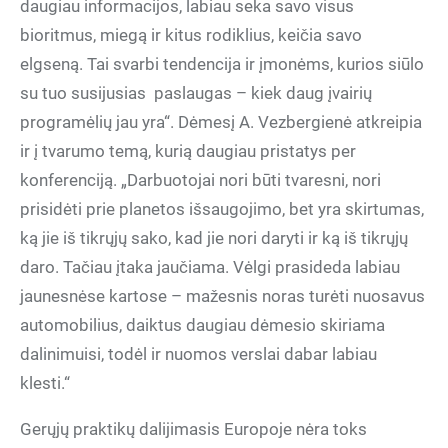
daugiau informacijos, labiau seka savo visus
bioritmus, miegą ir kitus rodiklius, keičia savo
elgseną. Tai svarbi tendencija ir įmonėms, kurios siūlo
su tuo susijusias
paslaugas – kiek daug įvairių
programėlių jau yra“. Dėmesį A. Vezbergienė atkreipia
ir į tvarumo temą, kurią daugiau pristatys per
konferenciją. „Darbuotojai nori būti tvaresni, nori
prisidėti prie planetos išsaugojimo, bet yra skirtumas,
ką jie iš tikrųjų sako, kad jie nori daryti ir ką iš tikrųjų
daro. Tačiau įtaka jaučiama. Vėlgi prasideda labiau
jaunesnėse kartose – mažesnis noras turėti nuosavus
automobilius, daiktus daugiau dėmesio skiriama
dalinimuisi, todėl ir nuomos verslai dabar labiau
klesti.“
Gerųjų praktikų dalijimasis Europoje nėra toks