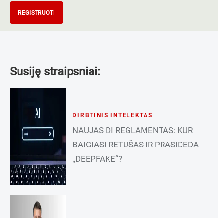
REGISTRUOTI
Susiję straipsniai:
DIRBTINIS INTELEKTAS
NAUJAS DI REGLAMENTAS: KUR
BAIGIASI RETUŠAS IR PRASIDEDA
„DEEPFAKE“?