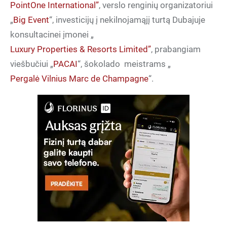
PointOne International”
, verslo renginių organizatoriui
„
Big Event
“, investicijų į nekilnojamąjį turtą Dubajuje
konsultacinei įmonei „
Luxury Properties & Resorts Limited”
, prabangiam
viešbučiui „
PACAI
“, šokolado
meistrams „
Pergalė Vilnius Marc de Champagne
“.