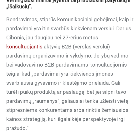
Vertingiausi mainai įvyksta tarp labiausiai patyrusių ir
„išalkusių”.
Bendravimas, stiprūs komunikaciniai gebėjimai, kaip ir
pardavimai yra itin svarbūs kiekvienam verslui. Darius
Čibonis, jau daugiau nei 27-erius metus
konsultuojantis
aktyvių B2B (verslas verslui)
pardavimų organizavimo ir vykdymo, derybų vedimo
bei vadovavimo B2B pardavimams konsultacijomis
teigia, kad „pardavimai yra kiekvienos įmonės
svarbiausia gyvavimo ir klestėjimo prielaida. Gali
turėti puikų produktą ar paslaugą, bet jei silpni tavo
pardavimų „raumenys“, galiausiai tenka užleisti vietą
stipresniems konkurentams arba rinktis žemiausios
kainos strategiją, kuri ilgalaikėje perspektyvoje irgi
pražudo.“