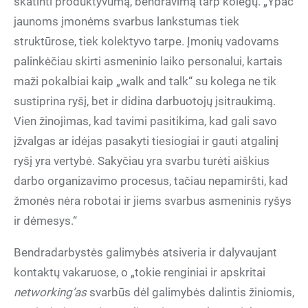
skatinti produktyvumą, bendravimą tarp kolegų. „Ypač
jaunoms įmonėms svarbus lankstumas tiek
struktūrose, tiek kolektyvo tarpe. Įmonių vadovams
palinkėčiau skirti asmeninio laiko personalui, kartais
maži pokalbiai kaip „walk and talk“ su kolega ne tik
sustiprina ryšį, bet ir didina darbuotojų įsitraukimą.
Vien žinojimas, kad tavimi pasitikima, kad gali savo
įžvalgas ar idėjas pasakyti tiesiogiai ir gauti atgalinį
ryšį yra vertybė. Sakyčiau yra svarbu turėti aiškius
darbo organizavimo procesus, tačiau nepamiršti, kad
žmonės nėra robotai ir jiems svarbus asmeninis ryšys
ir dėmesys.“
Bendradarbystės galimybės atsiveria ir dalyvaujant
kontaktų vakaruose, o „tokie renginiai ir apskritai
networking’as
svarbūs dėl galimybės dalintis žiniomis,