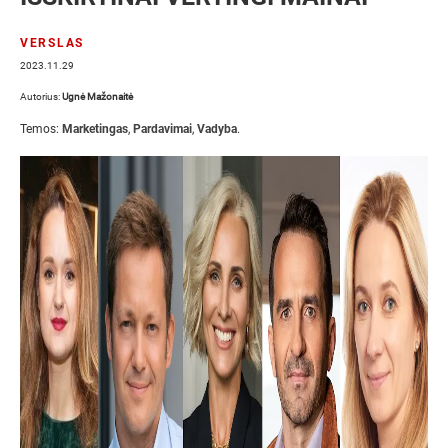
VERSLAS
2023.11.29
Autorius:
Ugnė Mažonaitė
Temos:
Marketingas
,
Pardavimai
,
Vadyba
.