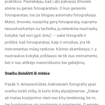
praktikos. Pastebėjau, kad į abi pakopas žmonės
ateina su gerais fotoaparatais. O kuo geresnis
fotoaparatas, tuo jis blogiau automatu fotografuoja.
Matyt, žmonės, nusipirkę gerą fotoaparatą, supranta
nesusitvarkantys su technika, jų netenkina nuotraukų
kokybė, tad nori įgyti žinių“, – sakė fotografė ir
pridūrė, kad fotoaparatas, kaip ir smuikas, yra tik
instrumentas mūsų rankose. Kūrinio skambesys, t. y.
nuotraukos kokybė, priklauso ne tik nuo instrumento,
bet ir nuo atlikėjo meistriškumo bei gebėjimų.
Svarbu išsiskirti iš minios
Pasak V. Antanavičiūtės, kiekvienam fotografui ypač
svarbu turėti stilių, iš kurio būtų atpažįstamas. „Dabar
aš matau kopijavimo vieni nuo kitų tendenciją, be to,
tas kopijavimas vis prastesnis ir prastesnis. O esmės