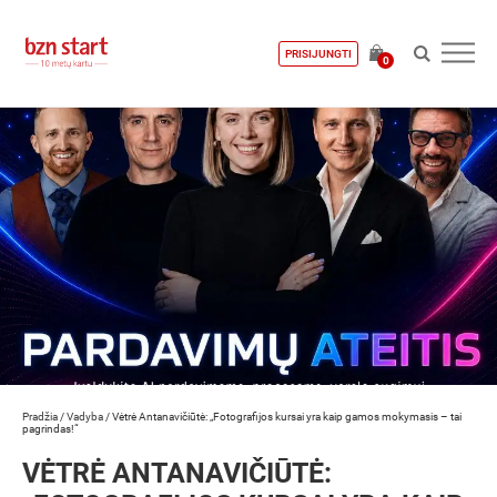
PRISIJUNGTI
0
Pradžia
/
Vadyba
/
Vėtrė Antanavičiūtė: „Fotografijos kursai yra kaip gamos mokymasis – tai
pagrindas!“
VĖTRĖ ANTANAVIČIŪTĖ: