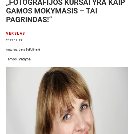
„FOTOGRAFIJOS KURSAI YRA KAIP
GAMOS MOKYMASIS – TAI
PAGRINDAS!“
VERSLAS
2013.12.19
Autorius:
Jana Saifulinaitė
Temos:
Vadyba
.