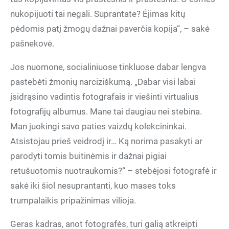
nukopijuoti tai negali. Suprantate? Ėjimas kitų
pėdomis patį žmogų dažnai paverčia kopija“, – sakė
pašnekovė.
Jos nuomone, socialiniuose tinkluose dabar lengva
pastebėti žmonių narciziškumą. „Dabar visi labai
įsidrąsino vadintis fotografais ir viešinti virtualius
fotografijų albumus. Mane tai daugiau nei stebina.
Man juokingi savo paties vaizdų kolekcininkai.
Atsistojau prieš veidrodį ir… Ką norima pasakyti ar
parodyti tomis buitinėmis ir dažnai pigiai
retušuotomis nuotraukomis?“ – stebėjosi fotografė ir
sakė iki šiol nesuprantanti, kuo mases toks
trumpalaikis pripažinimas vilioja.
Geras kadras, anot fotografės, turi galią atkreipti