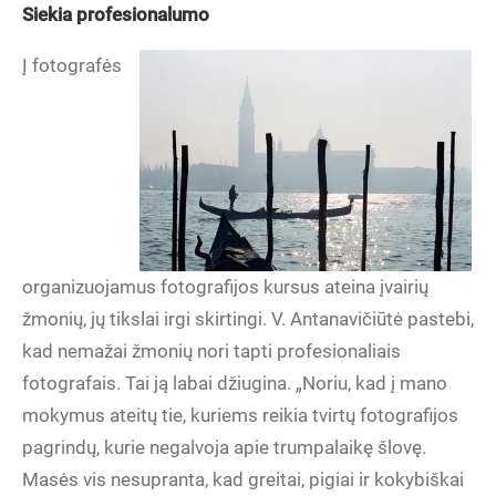
Siekia profesionalumo
Į fotografės
organizuojamus fotografijos kursus ateina įvairių
žmonių, jų tikslai irgi skirtingi. V. Antanavičiūtė pastebi,
kad nemažai žmonių nori tapti profesionaliais
fotografais. Tai ją labai džiugina. „Noriu, kad į mano
mokymus ateitų tie, kuriems reikia tvirtų fotografijos
pagrindų, kurie negalvoja apie trumpalaikę šlovę.
Masės vis nesupranta, kad greitai, pigiai ir kokybiškai