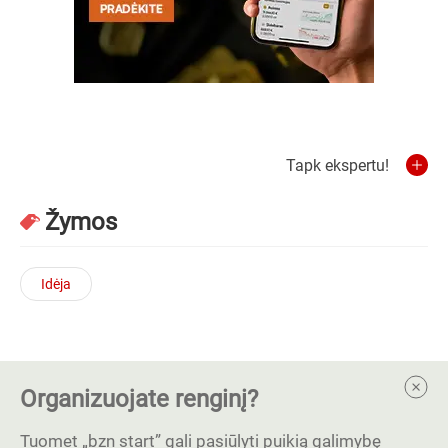
Tapk ekspertu!
Žymos
Idėja
Organizuojate renginį?
Tuomet „bzn start” gali pasiūlyti puikią galimybę