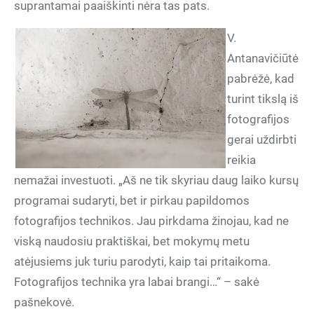
suprantamai paaiškinti nėra tas pats.
V.
Antanavičiūtė
pabrėžė, kad
turint tikslą iš
fotografijos
gerai uždirbti
reikia
nemažai investuoti. „Aš ne tik skyriau daug laiko kursų
programai sudaryti, bet ir pirkau papildomos
fotografijos technikos. Jau pirkdama žinojau, kad ne
viską naudosiu praktiškai, bet mokymų metu
atėjusiems juk turiu parodyti, kaip tai pritaikoma.
Fotografijos technika yra labai brangi…“ – sakė
pašnekovė.