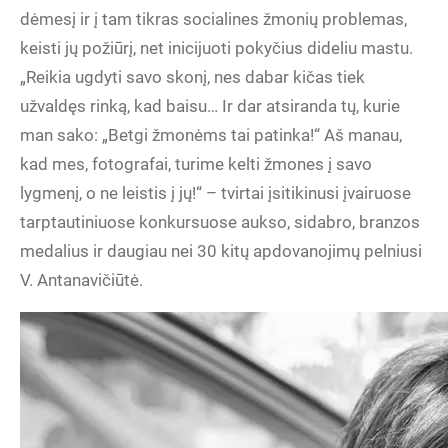
dėmesį ir į tam tikras socialines žmonių problemas,
keisti jų požiūrį, net inicijuoti pokyčius dideliu mastu.
„Reikia ugdyti savo skonį, nes dabar kičas tiek
užvaldęs rinką, kad baisu… Ir dar atsiranda tų, kurie
man sako: „Betgi žmonėms tai patinka!“ Aš manau,
kad mes, fotografai, turime kelti žmones į savo
lygmenį, o ne leistis į jų!“ – tvirtai įsitikinusi įvairuose
tarptautiniuose konkursuose aukso, sidabro, branzos
medalius ir daugiau nei 30 kitų apdovanojimų pelniusi
V. Antanavičiūtė.