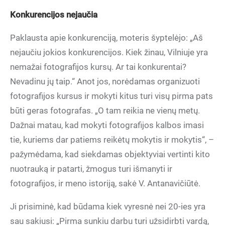
Konkurencijos nejaučia
Paklausta apie konkurenciją, moteris šyptelėjo: „Aš
nejaučiu jokios konkurencijos. Kiek žinau, Vilniuje yra
nemažai fotografijos kursų. Ar tai konkurentai?
Nevadinu jų taip.“ Anot jos, norėdamas organizuoti
fotografijos kursus ir mokyti kitus turi visų pirma pats
būti geras fotografas. „O tam reikia ne vienų metų.
Dažnai matau, kad mokyti fotografijos kalbos imasi
tie, kuriems dar patiems reikėtų mokytis ir mokytis“, –
pažymėdama, kad siekdamas objektyviai vertinti kito
nuotrauką ir patarti, žmogus turi išmanyti ir
fotografijos, ir meno istoriją, sakė V. Antanavičiūtė.
Ji prisiminė, kad būdama kiek vyresnė nei 20-ies yra
sau sakiusi: „Pirma sunkiu darbu turi užsidirbti vardą,