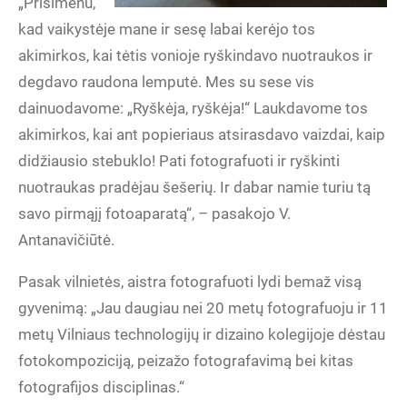
„Prisimenu,
kad vaikystėje mane ir sesę labai kerėjo tos
akimirkos, kai tėtis vonioje ryškindavo nuotraukos ir
degdavo raudona lemputė. Mes su sese vis
dainuodavome: „Ryškėja, ryškėja!“ Laukdavome tos
akimirkos, kai ant popieriaus atsirasdavo vaizdai, kaip
didžiausio stebuklo! Pati fotografuoti ir ryškinti
nuotraukas pradėjau šešerių. Ir dabar namie turiu tą
savo pirmąjį fotoaparatą“, – pasakojo V.
Antanavičiūtė.
Pasak vilnietės, aistra fotografuoti lydi bemaž visą
gyvenimą: „Jau daugiau nei 20 metų fotografuoju ir 11
metų Vilniaus technologijų ir dizaino kolegijoje dėstau
fotokompoziciją, peizažo fotografavimą bei kitas
fotografijos disciplinas.“