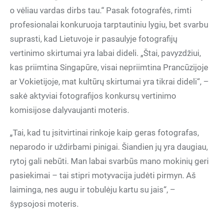
o vėliau vardas dirbs tau.“ Pasak fotografės, rimti
profesionalai konkuruoja tarptautiniu lygiu, bet svarbu
suprasti, kad Lietuvoje ir pasaulyje fotografijų
vertinimo skirtumai yra labai dideli. „Štai, pavyzdžiui,
kas priimtina Singapūre, visai nepriimtina Prancūzijoje
ar Vokietijoje, mat kultūrų skirtumai yra tikrai dideli“, –
sakė aktyviai fotografijos konkursų vertinimo
komisijose dalyvaujanti moteris.
„Tai, kad tu įsitvirtinai rinkoje kaip geras fotografas,
neparodo ir uždirbami pinigai. Šiandien jų yra daugiau,
rytoj gali nebūti. Man labai svarbūs mano mokinių geri
pasiekimai – tai stipri motyvacija judėti pirmyn. Aš
laiminga, nes augu ir tobulėju kartu su jais“, –
šypsojosi moteris.