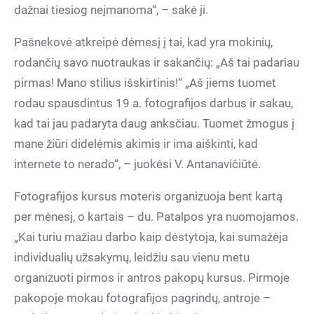
dažnai tiesiog neįmanoma“, – sakė ji.
Pašnekovė atkreipė dėmesį į tai, kad yra mokinių,
rodančių savo nuotraukas ir sakančių: „Aš tai padariau
pirmas! Mano stilius išskirtinis!“ „Aš jiems tuomet
rodau spausdintus 19 a. fotografijos darbus ir sakau,
kad tai jau padaryta daug anksčiau. Tuomet žmogus į
mane žiūri didelėmis akimis ir ima aiškinti, kad
internete to nerado“, – juokėsi V. Antanavičiūtė.
Fotografijos kursus moteris organizuoja bent kartą
per mėnesį, o kartais – du. Patalpos yra nuomojamos.
„Kai turiu mažiau darbo kaip dėstytoja, kai sumažėja
individualių užsakymų, leidžiu sau vienu metu
organizuoti pirmos ir antros pakopų kursus. Pirmoje
pakopoje mokau fotografijos pagrindų, antroje –