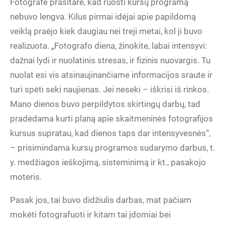
Fotografė prasitarė, kad ruošti kursų programą
nebuvo lengva. Kilus pirmai idėjai apie papildomą
veiklą praėjo kiek daugiau nei treji metai, kol ji buvo
realizuota. „Fotografo diena, žinokite, labai intensyvi:
dažnai lydi ir nuolatinis stresas, ir fizinis nuovargis. Tu
nuolat esi vis atsinaujinančiame informacijos sraute ir
turi spėti seki naujienas. Jei neseki – iškrisi iš rinkos.
Mano dienos buvo perpildytos skirtingų darbų, tad
pradėdama kurti planą apie skaitmeninės fotografijos
kursus supratau, kad dienos taps dar intensyvesnės“,
– prisimindama kursų programos sudarymo darbus, t.
y. medžiagos ieškojimą, sisteminimą ir kt., pasakojo
moteris.
Pasak jos, tai buvo didžiulis darbas, mat pačiam
mokėti fotografuoti ir kitam tai įdomiai bei