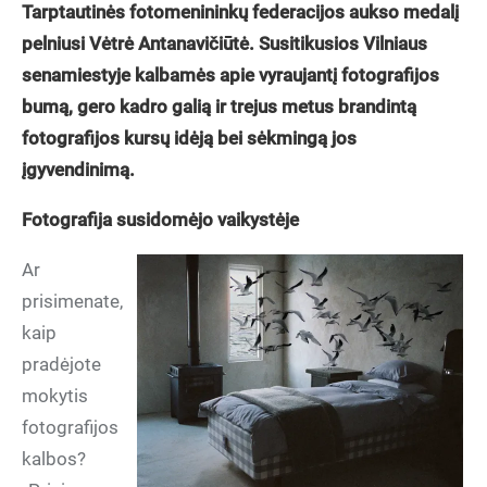
Tarptautinės fotomenininkų federacijos aukso medalį
pelniusi Vėtrė Antanavičiūtė. Susitikusios Vilniaus
senamiestyje kalbamės apie vyraujantį fotografijos
bumą, gero kadro galią ir trejus metus brandintą
fotografijos kursų idėją bei sėkmingą jos
įgyvendinimą.
Fotografija susidomėjo vaikystėje
Ar
prisimenate,
kaip
pradėjote
mokytis
fotografijos
kalbos?