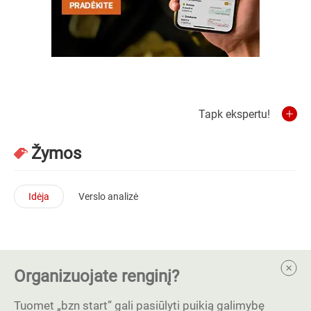
Tapk ekspertu!
Žymos
Idėja
Verslo analizė
Organizuojate renginį?
Tuomet „bzn start” gali pasiūlyti puikią galimybę