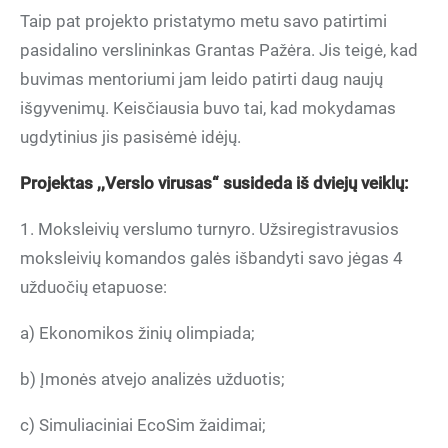
Taip pat projekto pristatymo metu savo patirtimi
pasidalino verslininkas Grantas Pažėra. Jis teigė, kad
buvimas mentoriumi jam leido patirti daug naujų
išgyvenimų. Keisčiausia buvo tai, kad mokydamas
ugdytinius jis pasisėmė idėjų.
Projektas ,,Verslo virusas“ susideda iš dviejų veiklų:
1. Moksleivių verslumo turnyro. Užsiregistravusios
moksleivių komandos galės išbandyti savo jėgas 4
užduočių etapuose:
a) Ekonomikos žinių olimpiada;
b) Įmonės atvejo analizės užduotis;
c) Simuliaciniai EcoSim žaidimai;