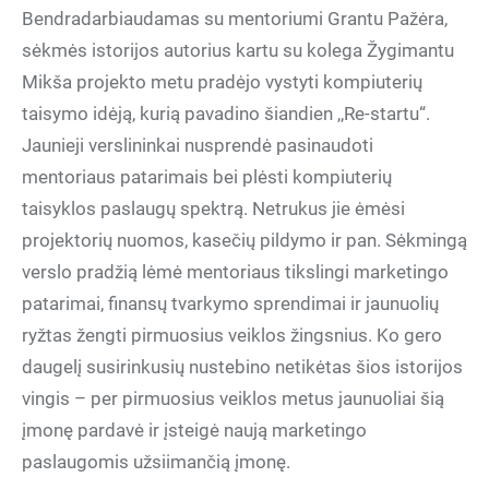
Bendradarbiaudamas su mentoriumi Grantu Pažėra,
sėkmės istorijos autorius kartu su kolega Žygimantu
Mikša projekto metu pradėjo vystyti kompiuterių
taisymo idėją, kurią pavadino šiandien ,,Re-startu“.
Jaunieji verslininkai nusprendė pasinaudoti
mentoriaus patarimais bei plėsti kompiuterių
taisyklos paslaugų spektrą. Netrukus jie ėmėsi
projektorių nuomos, kasečių pildymo ir pan. Sėkmingą
verslo pradžią lėmė mentoriaus tikslingi marketingo
patarimai, finansų tvarkymo sprendimai ir jaunuolių
ryžtas žengti pirmuosius veiklos žingsnius. Ko gero
daugelį susirinkusių nustebino netikėtas šios istorijos
vingis – per pirmuosius veiklos metus jaunuoliai šią
įmonę pardavė ir įsteigė naują marketingo
paslaugomis užsiimančią įmonę.