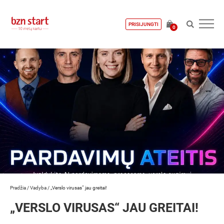
PRISIJUNGTI
0
Pradžia
/
Vadyba
/
„Verslo virusas“ jau greitai!
„VERSLO VIRUSAS“ JAU GREITAI!