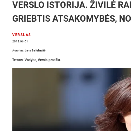
VERSLO ISTORIJA. ŽIVILĖ R
GRIEBTIS ATSAKOMYBĖS, NO
VERSLAS
2013.06.01
Autorius:
Jana Saifulinaitė
Temos:
Vadyba
,
Verslo pradžia
.