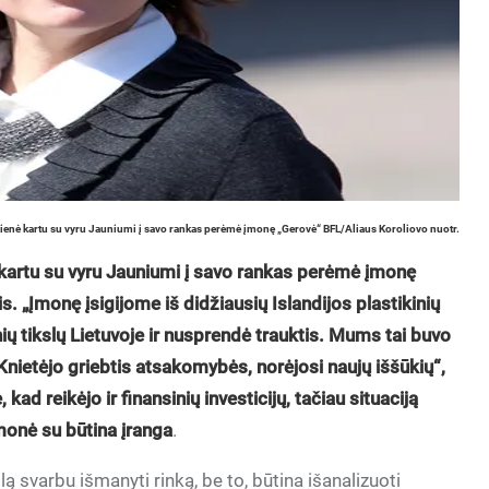
ienė kartu su vyru Jauniumi į savo rankas perėmė įmonę „Gerovė“ BFL/Aliaus Koroliovo nuotr.
kartu su vyru Jauniumi į savo rankas perėmė įmonę
is. „Įmonę įsigijome iš didžiausių Islandijos plastikinių
ių tikslų Lietuvoje ir nusprendė trauktis. Mums tai buvo
Knietėjo griebtis atsakomybės, norėjosi naujų iššūkių“,
d reikėjo ir finansinių investicijų, tačiau situaciją
įmonė su būtina įranga
.
 svarbu išmanyti rinką, be to, būtina išanalizuoti