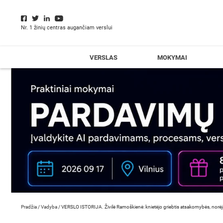
Nr. 1 žinių centras augančiam verslui
VERSLAS
MOKYMAI
Pradžia
/
Vadyba
/
VERSLO ISTORIJA. Živilė Ramoškienė: knietėjo griebtis atsakomybės, norėjo