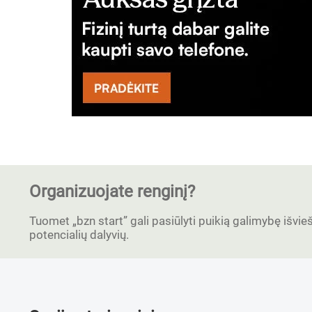
Organizuojate renginį?
Tuomet „bzn start” gali pasiūlyti puikią galimybę išvieši
potencialių dalyvių.