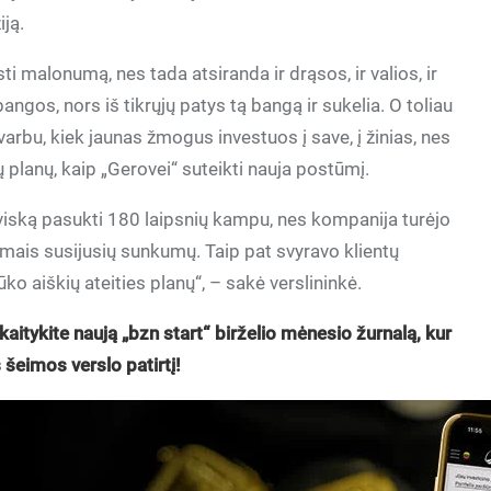
iją.
sti malonumą, nes tada atsiranda ir drąsos, ir valios, ir
ngos, nors iš tikrųjų patys tą bangą ir sukelia. O toliau
Svarbu, kiek jaunas žmogus investuos į save, į žinias, nes
ų planų, kaip „Gerovei“ suteikti nauja postūmį.
viską pasukti 180 laipsnių kampu, nes kompanija turėjo
simais susijusių sunkumų. Taip pat svyravo klientų
ūko aiškių ateities planų“, – sakė verslininkė.
skaitykite naują „bzn start“ birželio mėnesio žurnalą, kur
 šeimos verslo patirtį!