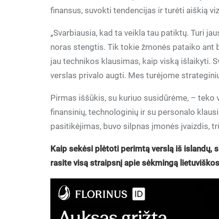
finansus, suvokti tendencijas ir turėti aiškią viz
„Svarbiausia, kad ta veikla tau patiktų. Turi jau
noras stengtis. Tik tokie žmonės pataiko ant ba
jau technikos klausimas, kaip viską išlaikyti. 
verslas privalo augti. Mes turėjome strategini
Pirmas iššūkis, su kuriuo susidūrėme, – teko 
finansinių, technologinių ir su personalo klau
pasitikėjimas, buvo silpnas įmonės įvaizdis, tr
Kaip sekėsi plėtoti perimtą verslą iš islandų, 
rasite visą straipsnį apie sėkmingą lietuviškos