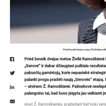
Prieš beveik dvejus metus Živilė Ramošk
Prieš beveik dvejus metus Živilė Ramoškienė 
„Gerovė“ ir dabar džiaugiasi puikiais rezultata
pakuočių gamintojų, kurie nepasiekė strategin
palanki proga pradėti naują „Gerovės“ etapą. 
– atviravo Ž. Ramoškienė. Pašnekovė neslėpė, ka
palengvino tai, kad buvo įsigyta jau veikianti 
Anot Ž. Ramoškienės, pradedant bet kokį verslą