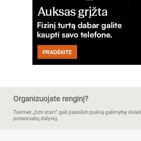
Organizuojate renginį?
Tuomet „bzn start” gali pasiūlyti puikią galimybę išvieši
potencialių dalyvių.