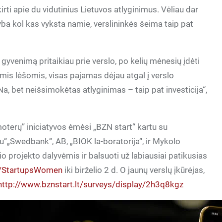
irti apie du vidutinius Lietuvos atlyginimus. Vėliau dar
ba kol kas vyksta namie, verslininkės šeima taip pat
gyvenimą pritaikiau prie verslo, po kelių mėnesių įdėti
mis lėšomis, visas pajamas dėjau atgal į verslo
 Na, bet neišsimokėtas atlyginimas – taip pat investicija“,
moterų” iniciatyvos ėmėsi „BZN start“ kartu su
diju“„Swedbank“, AB, „BIOK la-boratorija“, ir Mykolo
io projekto dalyvėmis ir balsuoti už labiausiai patikusias
lt/StartupsWomen
iki birželio 2 d. O jaunų verslų įkūrėjas,
http://www.bznstart.lt/surveys/display/2h3q8kgz