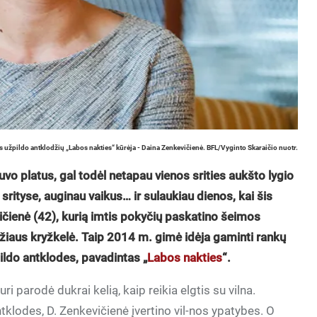
os užpildo antklodžių „Labos nakties“ kūrėja - Daina Zenkevičienė. BFL/Vyginto Skaraičio nuotr.
o platus, gal todėl netapau vienos srities aukšto lygio
 srityse, auginau vaikus… ir sulaukiau dienos, kai šis
ičienė (42), kurią imtis pokyčių paskatino šeimos
̌iaus kryžkelė. Taip 2014 m. gimė idėja gaminti rankų
̌pildo antklodes, pavadintas „
Labos nakties
“.
i parodė dukrai kelią, kaip reikia elgtis su vilna.
odes, D. Zenkevičienė įvertino vil-nos ypatybes. O