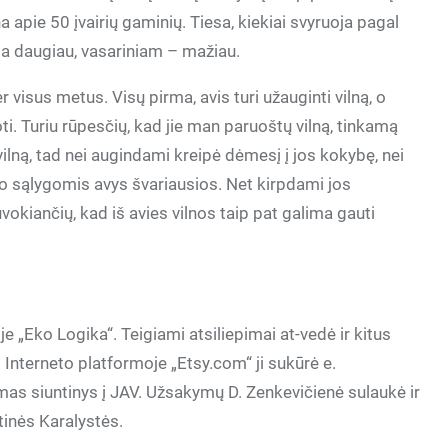
apie 50 įvairių gaminių. Tiesa, kiekiai svyruoja pagal
kia daugiau, vasariniam – mažiau.
r visus metus. Visų pirma, avis turi užauginti vilną, o
ti. Turiu rūpesčių, kad jie man paruoštų vilną, tinkamą
 vilną, tad nei augindami kreipė dėmesį į jos kokybę, nei
ato sąlygomis avys švariausios. Net kirpdami jos
vokiančių, kad iš avies vilnos taip pat galima gauti
 „Eko Logika“. Teigiami atsiliepimai at-vedė ir kitus
. Interneto platformoje „Etsy.com“ ji sukūrė e.
mas siuntinys į JAV. Užsakymų D. Zenkevičienė sulaukė ir
inės Karalystės.