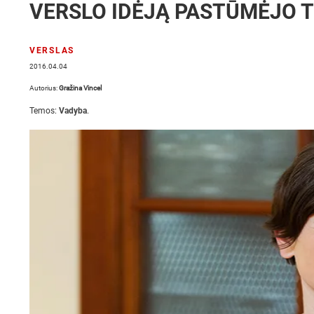
VERSLO IDĖJĄ PASTŪMĖJO T
VERSLAS
2016.04.04
Autorius:
Gražina Vincel
Temos:
Vadyba
.