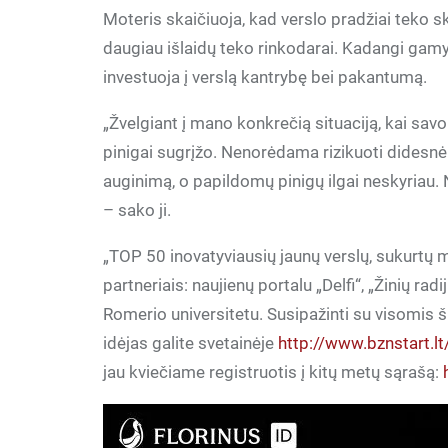
Moteris skaičiuoja, kad verslo pradžiai teko sk
daugiau išlaidų teko rinkodarai. Kadangi gamy
investuoja į verslą kantrybę bei pakantumą.
„Žvelgiant į mano konkrečią situaciją, kai savo 
pinigai sugrįžo. Nenorėdama rizikuoti didesnė
auginimą, o papildomų pinigų ilgai neskyriau.
– sako ji.
„TOP 50 inovatyviausių jaunų verslų, sukurtų 
partneriais: naujienų portalu „Delfi“, „Žinių ra
Romerio universitetu. Susipažinti su visomis š
idėjas galite svetainėje
http://www.bznstart.
jau kviečiame registruotis į kitų metų sąrašą: