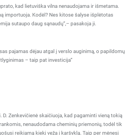
̨ suprato, kad lietuviška vilna nenaudojama ir išmetama.
ną importuoja. Kodėl? Nes kitose šalyse išplėtotas
mija sutaupo daug sąnaudų“,– pasakoja ji.
sas pajamas dėjau atgal į verslo auginimą, o papildomų
atlyginimas – taip pat investicija“
i. D. Zenkevičienė skaičiuoja, kad pagaminti vieną tokią
a rankomis, nenaudodama cheminių priemonių, todėl tik
šusi reikiamą kiekį veža į karšyklą. Taip per mėnesį