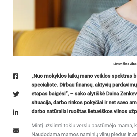
Lietuviškos viln
„Nuo mokyklos laikų mano veiklos spektras buv
specialiste. Dirbau finansų, aktyvių pardavimų
etapas baigėsi“, – sako alytiškė Daina Zenkev
situacija, darbo rinkos pokyčiai ir net savo amz
darbo natūraliai ruoštas lietuviškos vilnos uz
Mintį užsiimti tokiu verslu pastūmėjo mama, kur
Naudodama mamos naminių vilnų pledus ir antkl