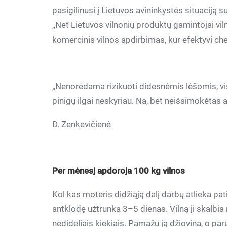
pasigilinusi į Lietuvos avininkystės situacija
„Net Lietuvos vilnonių produktų gamintojai vil
komercinis vilnos apdirbimas, kur efektyvi che
„Nenorėdama rizikuoti didesnėmis lėšomis, vi
pinigų ilgai neskyriau. Na, bet neišsimokėtas 
D. Zenkevičienė
Per mėnesį apdoroja 100 kg vilnos
Kol kas moteris didžiąją dalį darbų atlieka pat
antklodę užtrunka 3–5 dienas. Vilną ji skalbi
nedideliais kiekiais. Pamažu ją džiovina, o paruo