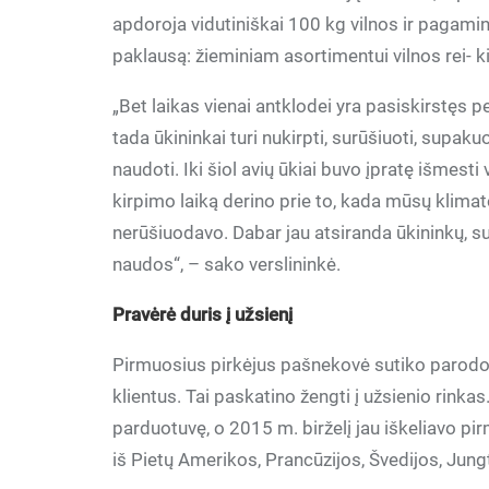
apdoroja vidutiniškai 100 kg vilnos ir pagamina 
paklausą: žieminiam asortimentui vilnos rei- 
„Bet laikas vienai antklodei yra pasiskirstęs pe
tada ūkininkai turi nukirpti, surūšiuoti, supakuo
naudoti. Iki šiol avių ūkiai buvo įpratę išmesti
kirpimo laiką derino prie to, kada mūsų klim
nerūšiuodavo. Dabar jau atsiranda ūkininkų, su
naudos“, – sako verslininkė.
Pravėrė duris į užsienį
Pirmuosius pirkėjus pašnekovė sutiko parodoje
klientus. Tai paskatino žengti į užsienio rinkas
parduotuvę, o 2015 m. birželį jau iškeliavo pir
iš Pietų Amerikos, Prancūzijos, Švedijos, Jungt