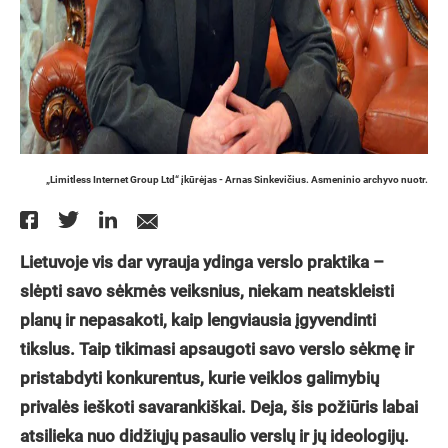
„Limitless Internet Group Ltd“ įkūrėjas - Arnas Sinkevičius. Asmeninio archyvo nuotr.
Lietuvoje vis dar vyrauja ydinga verslo praktika –
slėpti savo sėkmės veiksnius, niekam neatskleisti
planų ir nepasakoti, kaip lengviausia įgyvendinti
tikslus. Taip tikimasi apsaugoti savo verslo sėkmę ir
pristabdyti konkurentus, kurie veiklos galimybių
privalės ieškoti savarankiškai. Deja, šis požiūris labai
atsilieka nuo didžiųjų pasaulio verslų ir jų ideologijų.