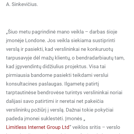
A. Sinkevičius.
„Šiuo metu pagrindinė mano veikla – darbas šioje
įmonėje Londone. Jos veikla siekiama sustiprinti
verslą ir pasiekti, kad verslininkai ne konkuruotų
tarpusavyje dėl mažų klientų, o bendradarbiautų tam,
kad įgyvendintų didžiulius projektus. Visa tai
pirmiausia bandome pasiekti teikdami verslui
konsultacines paslaugas. Ilgametę patirtį
tarptautinėse bendrovėse turintys verslininkai noriai
dalijasi savo patirtimi ir neretai net pakeičia
verslininkų požiūrį į verslą. Dažnai tokie pokyčiai
padeda įmonei suklestėti. Įmonės „
Limitless Internet Group Ltd
“ veiklos sritis – verslo