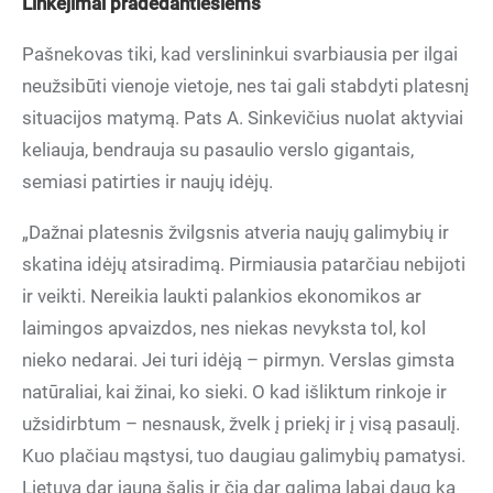
Linkėjimai pradedantiesiems
Pašnekovas tiki, kad verslininkui svarbiausia per ilgai
neužsibūti vienoje vietoje, nes tai gali stabdyti platesnį
situacijos matymą. Pats A. Sinkevičius nuolat aktyviai
keliauja, bendrauja su pasaulio verslo gigantais,
semiasi patirties ir naujų idėjų.
„Dažnai platesnis žvilgsnis atveria naujų galimybių ir
skatina idėjų atsiradimą. Pirmiausia patarčiau nebijoti
ir veikti. Nereikia laukti palankios ekonomikos ar
laimingos apvaizdos, nes niekas nevyksta tol, kol
nieko nedarai. Jei turi idėją – pirmyn. Verslas gimsta
natūraliai, kai žinai, ko sieki. O kad išliktum rinkoje ir
užsidirbtum – nesnausk, žvelk į priekį ir į visą pasaulį.
Kuo plačiau mąstysi, tuo daugiau galimybių pamatysi.
Lietuva dar jauna šalis ir čia dar galima labai daug ką