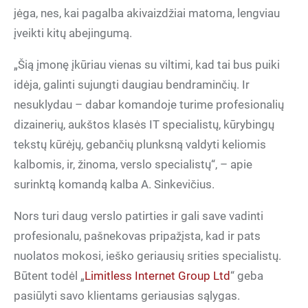
jėga, nes, kai pagalba akivaizdžiai matoma, lengviau
įveikti kitų abejingumą.
„Šią įmonę įkūriau vienas su viltimi, kad tai bus puiki
idėja, galinti sujungti daugiau bendraminčių. Ir
nesuklydau – dabar komandoje turime profesionalių
dizainerių, aukštos klasės IT specialistų, kūrybingų
tekstų kūrėjų, gebančių plunksną valdyti keliomis
kalbomis, ir, žinoma, verslo specialistų“, – apie
surinktą komandą kalba A. Sinkevičius.
Nors turi daug verslo patirties ir gali save vadinti
profesionalu, pašnekovas pripažįsta, kad ir pats
nuolatos mokosi, ieško geriausių srities specialistų.
Būtent todėl „
Limitless Internet Group Ltd
“ geba
pasiūlyti savo klientams geriausias sąlygas.