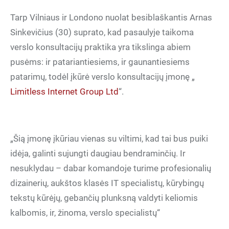
Tarp Vilniaus ir Londono nuolat besiblaškantis Arnas
Sinkevičius (30) suprato, kad pasaulyje taikoma
verslo konsultacijų praktika yra tikslinga abiem
pusėms: ir patariantiesiems, ir gaunantiesiems
patarimų, todėl įkūrė verslo konsultacijų įmonę „
Limitless Internet Group Ltd
“.
„Šią įmonę įkūriau vienas su viltimi, kad tai bus puiki
idėja, galinti sujungti daugiau bendraminčių. Ir
nesuklydau – dabar komandoje turime profesionalių
dizainerių, aukštos klasės IT specialistų, kūrybingų
tekstų kūrėjų, gebančių plunksną valdyti keliomis
kalbomis, ir, žinoma, verslo specialistų“