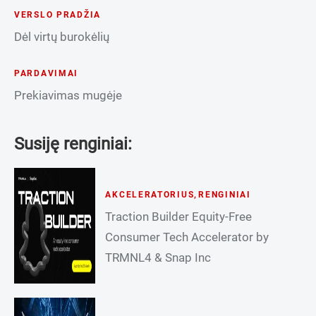
VERSLO PRADŽIA
Dėl virtų burokėlių
PARDAVIMAI
Prekiavimas mugėje
Susiję renginiai:
AKCELERATORIUS
,
RENGINIAI
Traction Builder Equity-Free
Consumer Tech Accelerator by
TRMNL4 & Snap Inc