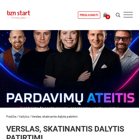
PRISIJUNGTI
0
Pradžia
/
Vadyba
/
Verslas, skatinantis dalytis patirtimi
VERSLAS, SKATINANTIS DALYTIS
PATIRTIMI