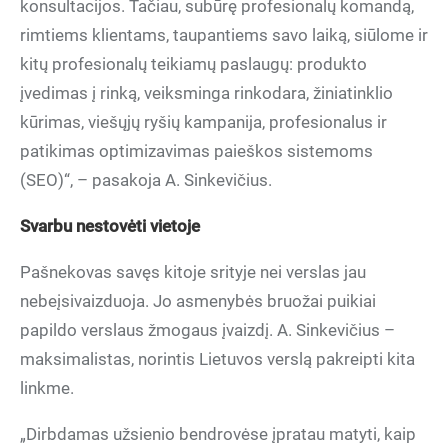
konsultacijos. Tačiau, subūrę profesionalų komandą,
rimtiems klientams, taupantiems savo laiką, siūlome ir
kitų profesionalų teikiamų paslaugų: produkto
įvedimas į rinką, veiksminga rinkodara, žiniatinklio
kūrimas, viešųjų ryšių kampanija, profesionalus ir
patikimas optimizavimas paieškos sistemoms
(SEO)“, – pasakoja A. Sinkevičius.
Svarbu nestovėti vietoje
Pašnekovas savęs kitoje srityje nei verslas jau
nebeįsivaizduoja. Jo asmenybės bruožai puikiai
papildo verslaus žmogaus įvaizdį. A. Sinkevičius –
maksimalistas, norintis Lietuvos verslą pakreipti kita
linkme.
„Dirbdamas užsienio bendrovėse įpratau matyti, kaip