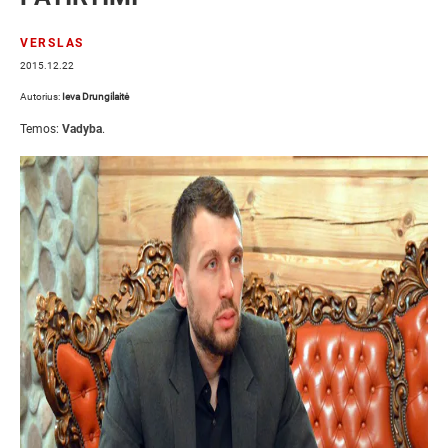
VERSLAS
2015.12.22
Autorius:
Ieva Drungilaitė
Temos:
Vadyba
.