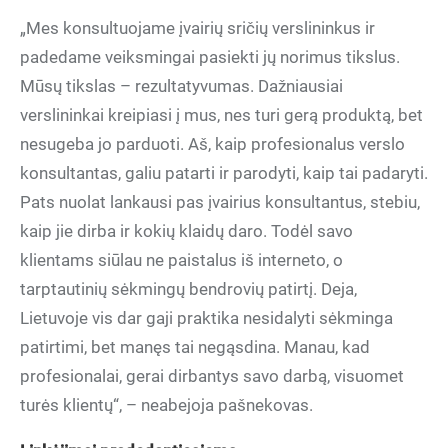
„Mes konsultuojame įvairių sričių verslininkus ir
padedame veiksmingai pasiekti jų norimus tikslus.
Mūsų tikslas – rezultatyvumas. Dažniausiai
verslininkai kreipiasi į mus, nes turi gerą produktą, bet
nesugeba jo parduoti. Aš, kaip profesionalus verslo
konsultantas, galiu patarti ir parodyti, kaip tai padaryti.
Pats nuolat lankausi pas įvairius konsultantus, stebiu,
kaip jie dirba ir kokių klaidų daro. Todėl savo
klientams siūlau ne paistalus iš interneto, o
tarptautinių sėkmingų bendrovių patirtį. Deja,
Lietuvoje vis dar gaji praktika nesidalyti sėkminga
patirtimi, bet manęs tai negąsdina. Manau, kad
profesionalai, gerai dirbantys savo darbą, visuomet
turės klientų“, – neabejoja pašnekovas.