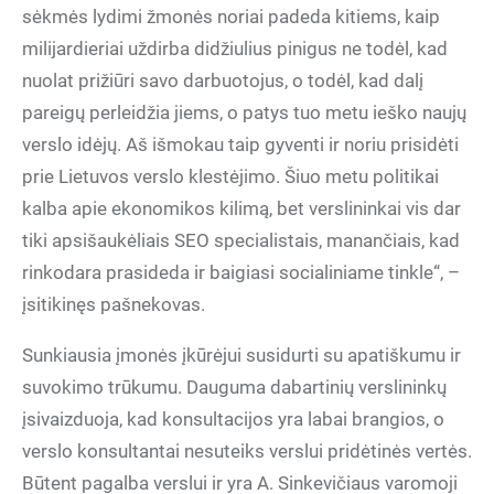
sėkmės lydimi žmonės noriai padeda kitiems, kaip
milijardieriai uždirba didžiulius pinigus ne todėl, kad
nuolat prižiūri savo darbuotojus, o todėl, kad dalį
pareigų perleidžia jiems, o patys tuo metu ieško naujų
verslo idėjų. Aš išmokau taip gyventi ir noriu prisidėti
prie Lietuvos verslo klestėjimo. Šiuo metu politikai
kalba apie ekonomikos kilimą, bet verslininkai vis dar
tiki apsišaukėliais SEO specialistais, manančiais, kad
rinkodara prasideda ir baigiasi socialiniame tinkle“, –
įsitikinęs pašnekovas.
Sunkiausia įmonės įkūrėjui susidurti su apatiškumu ir
suvokimo trūkumu. Dauguma dabartinių verslininkų
įsivaizduoja, kad konsultacijos yra labai brangios, o
verslo konsultantai nesuteiks verslui pridėtinės vertės.
Būtent pagalba verslui ir yra A. Sinkevičiaus varomoji