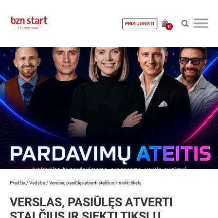
PRISIJUNGTI
0
Pradžia
/
Vadyba
/
Verslas, pasiūlęs atverti stalčius ir siekti tikslų
VERSLAS, PASIŪLĘS ATVERTI
STALČIUS IR SIEKTI TIKSLŲ