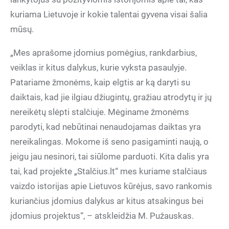
kuriama Lietuvoje ir kokie talentai gyvena visai šalia
mūsų.
„Mes aprašome įdomius pomėgius, rankdarbius,
veiklas ir kitus dalykus, kurie vyksta pasaulyje.
Patariame žmonėms, kaip elgtis ar ką daryti su
daiktais, kad jie ilgiau džiugintų, gražiau atrodytų ir jų
nereikėtų slėpti stalčiuje. Mėginame žmonėms
parodyti, kad nebūtinai nenaudojamas daiktas yra
nereikalingas. Mokome iš seno pasigaminti naują, o
jeigu jau nesinori, tai siūlome parduoti. Kita dalis yra
tai, kad projekte „Stalčius.lt“ mes kuriame stalčiaus
vaizdo istorijas apie Lietuvos kūrėjus, savo rankomis
kuriančius įdomius dalykus ar kitus atsakingus bei
įdomius projektus“, – atskleidžia M. Pužauskas.