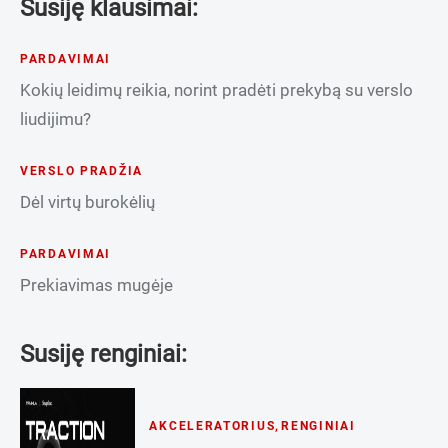
Susiję klausimai:
PARDAVIMAI
Kokių leidimų reikia, norint pradėti prekybą su verslo
liudijimu?
VERSLO PRADŽIA
Dėl virtų burokėlių
PARDAVIMAI
Prekiavimas mugėje
Susiję renginiai:
AKCELERATORIUS
,
RENGINIAI