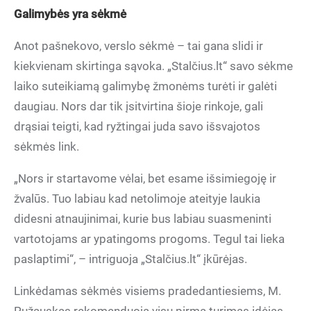
Galimybės yra sėkmė
Anot pašnekovo, verslo sėkmė – tai gana slidi ir
kiekvienam skirtinga sąvoka. „Stalčius.lt“ savo sėkme
laiko suteikiamą galimybę žmonėms turėti ir galėti
daugiau. Nors dar tik įsitvirtina šioje rinkoje, gali
drąsiai teigti, kad ryžtingai juda savo išsvajotos
sėkmės link.
„Nors ir startavome vėlai, bet esame išsimiegoję ir
žvalūs. Tuo labiau kad netolimoje ateityje laukia
didesni atnaujinimai, kurie bus labiau suasmeninti
vartotojams ar ypatingoms progoms. Tegul tai lieka
paslaptimi“, – intriguoja „Stalčius.lt“ įkūrėjas.
Linkėdamas sėkmės visiems pradedantiesiems, M.