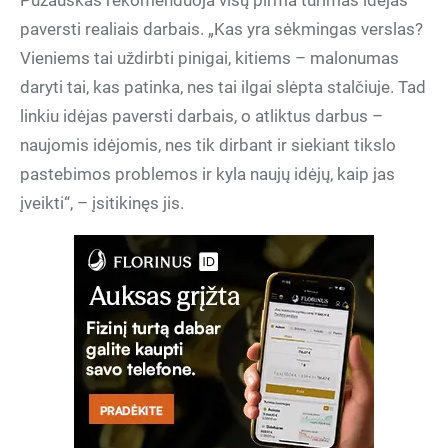
Pužauskas rekomenduoja visų pirma turimas idėjas
paversti realiais darbais. „Kas yra sėkmingas verslas?
Vieniems tai uždirbti pinigai, kitiems – malonumas
daryti tai, kas patinka, nes tai ilgai slėpta stalčiuje. Tad
linkiu idėjas paversti darbais, o atliktus darbus –
naujomis idėjomis, nes tik dirbant ir siekiant tikslo
pastebimos problemos ir kyla naujų idėjų, kaip jas
įveikti“, – įsitikinęs jis.