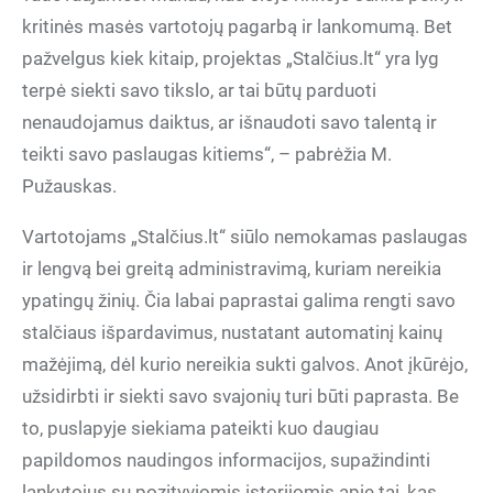
kritinės masės vartotojų pagarbą ir lankomumą. Bet
pažvelgus kiek kitaip, projektas „Stalčius.lt“ yra lyg
terpė siekti savo tikslo, ar tai būtų parduoti
nenaudojamus daiktus, ar išnaudoti savo talentą ir
teikti savo paslaugas kitiems“, – pabrėžia M.
Pužauskas.
Vartotojams „Stalčius.lt“ siūlo nemokamas paslaugas
ir lengvą bei greitą administravimą, kuriam nereikia
ypatingų žinių. Čia labai paprastai galima rengti savo
stalčiaus išpardavimus, nustatant automatinį kainų
mažėjimą, dėl kurio nereikia sukti galvos. Anot įkūrėjo,
užsidirbti ir siekti savo svajonių turi būti paprasta. Be
to, puslapyje siekiama pateikti kuo daugiau
papildomos naudingos informacijos, supažindinti
lankytojus su pozityviomis istorijomis apie tai, kas