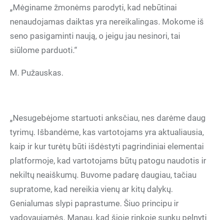
„Mėginame žmonėms parodyti, kad nebūtinai
nenaudojamas daiktas yra nereikalingas. Mokome iš
seno pasigaminti naują, o jeigu jau nesinori, tai
siūlome parduoti.“
M. Pužauskas.
„Nesugebėjome startuoti anksčiau, nes darėme daug
tyrimų. Išbandėme, kas vartotojams yra aktualiausia,
kaip ir kur turėtų būti išdėstyti pagrindiniai elementai
platformoje, kad vartotojams būtų patogu naudotis ir
nekiltų neaiškumų. Buvome padarę daugiau, tačiau
supratome, kad nereikia vienų ar kitų dalykų.
Genialumas slypi paprastume. Šiuo principu ir
vadovaujamės. Manau, kad šioje rinkoje sunku pelnyti