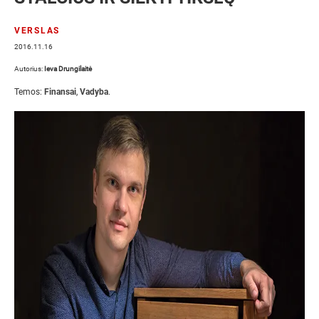
VERSLAS
2016.11.16
Autorius:
Ieva Drungilaitė
Temos:
Finansai
,
Vadyba
.