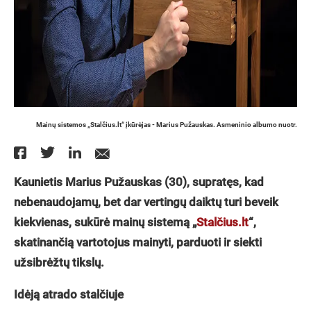
Mainų sistemos „Stalčius.lt“ įkūrėjas - Marius Pužauskas. Asmeninio albumo nuotr.
Kaunietis Marius Pužauskas (30), supratęs, kad
nebenaudojamų, bet dar vertingų daiktų turi beveik
kiekvienas, sukūrė mainų sistemą „
Stalčius.lt
“,
skatinančią vartotojus mainyti, parduoti ir siekti
užsibrėžtų tikslų.
Idėją atrado stalčiuje