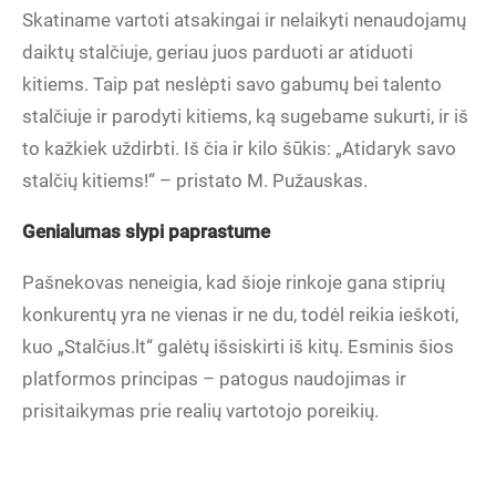
Skatiname vartoti atsakingai ir nelaikyti nenaudojamų
daiktų stalčiuje, geriau juos parduoti ar atiduoti
kitiems. Taip pat neslėpti savo gabumų bei talento
stalčiuje ir parodyti kitiems, ką sugebame sukurti, ir iš
to kažkiek uždirbti. Iš čia ir kilo šūkis: „Atidaryk savo
stalčių kitiems!“ – pristato M. Pužauskas.
Genialumas slypi paprastume
Pašnekovas neneigia, kad šioje rinkoje gana stiprių
konkurentų yra ne vienas ir ne du, todėl reikia ieškoti,
kuo „Stalčius.lt“ galėtų išsiskirti iš kitų. Esminis šios
platformos principas – patogus naudojimas ir
prisitaikymas prie realių vartotojo poreikių.