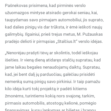
Pašnekovas prisimena, kad pirminės verslo
užuomazgos mintyse atsirado gerokai seniau, kai,
taupydamas savo pirmajam automobiliui, jis suprato,
kad dalies pinigų vis dar trūksta, ir ėmė ieškoti naujų
galimybių. Ilgainiui, prieš trejus metus, M. Pužauskas
pradėjo dėlioti ir pirmąsias „Stalčius.lt“ verslo idėjas.
„Nenorėjau prašyti tėvų ar skolintis, todėl ieškojau
išeities. Ir vieną dieną atidaręs stalčių supratau, kad
jame laikau begales nenaudojamų daiktų. Supratau,
kad, jei bent dalį jų parduočiau, galėčiau prisidėti
nemenką sumą pinigų savo pirkiniui. Ir taip pamažu
kilo idėja kurti tokį projektą ir padėti kitiems
žmonėms, turintiems kokią nors svajonę, tarkim,
pirmasis automobilis, atostogų kelionė, pomėgio
finansavimas, kursų lankymas ar bilietas į brangų