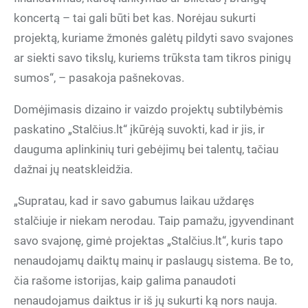
koncertą – tai gali būti bet kas. Norėjau sukurti
projektą, kuriame žmonės galėtų pildyti savo svajones
ar siekti savo tikslų, kuriems trūksta tam tikros pinigų
sumos“, – pasakoja pašnekovas.
Domėjimasis dizaino ir vaizdo projektų subtilybėmis
paskatino „Stalčius.lt“ įkūrėją suvokti, kad ir jis, ir
dauguma aplinkinių turi gebėjimų bei talentų, tačiau
dažnai jų neatskleidžia.
„Supratau, kad ir savo gabumus laikau uždaręs
stalčiuje ir niekam nerodau. Taip pamažu, įgyvendinant
savo svajonę, gimė projektas „Stalčius.lt“, kuris tapo
nenaudojamų daiktų mainų ir paslaugų sistema. Be to,
čia rašome istorijas, kaip galima panaudoti
nenaudojamus daiktus ir iš jų sukurti ką nors nauja.