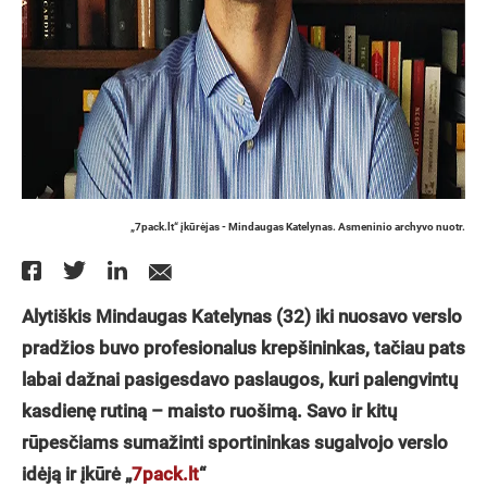
„7pack.lt“ įkūrėjas - Mindaugas Katelynas. Asmeninio archyvo nuotr.
Alytiškis Mindaugas Katelynas (32) iki nuosavo verslo
pradžios buvo profesionalus krepšininkas, tačiau pats
labai dažnai pasigesdavo paslaugos, kuri palengvintų
kasdienę rutiną – maisto ruošimą. Savo ir kitų
rūpesčiams sumažinti sportininkas sugalvojo verslo
idėją ir įkūrė „
7pack.lt
“