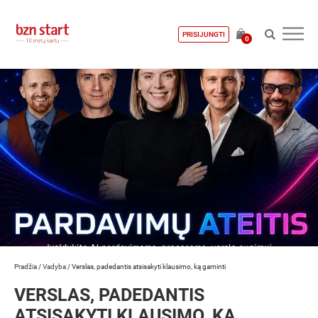
PRISIJUNGTI
0
Pradžia
/
Vadyba
/
Verslas, padedantis atsisakyti klausimo, ką gaminti
VERSLAS, PADEDANTIS
ATSISAKYTI KLAUSIMO, KĄ