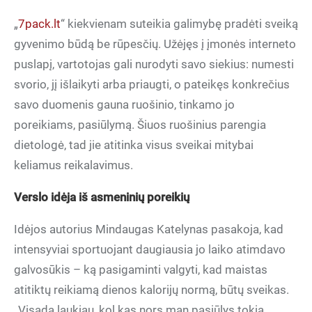
„
7pack.lt
“ kiekvienam suteikia galimybę pradėti sveiką
gyvenimo būdą be rūpesčių. Užėjęs į įmonės interneto
puslapį, vartotojas gali nurodyti savo siekius: numesti
svorio, jį išlaikyti arba priaugti, o pateikęs konkrečius
savo duomenis gauna ruošinio, tinkamo jo
poreikiams, pasiūlymą. Šiuos ruošinius parengia
dietologė, tad jie atitinka visus sveikai mitybai
keliamus reikalavimus.
Verslo idėja iš asmeninių poreikių
Idėjos autorius Mindaugas Katelynas pasakoja, kad
intensyviai sportuojant daugiausia jo laiko atimdavo
galvosūkis – ką pasigaminti valgyti, kad maistas
atitiktų reikiamą dienos kalorijų normą, būtų sveikas.
„Visada laukiau, kol kas nors man pasiūlys tokią