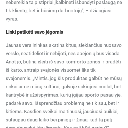
nebereikia taip stipriai įkalbinėti išbandyti paslaugą ne
tik klientų, bet ir būsimų darbuotojų“, – džiaugiasi
vyras.
Linki patikėti savo jėgomis
Jaunas verslininkas skatina kitus, siekiančius nuosavo
verslo, neatidėlioti ir nebijoti, nes abejonių bus visada.
Anot jo, būtina išeiti iš savo komforto zonos ir pradėti
iš karto, antraip svajonės visuomet liks tik
svajonėmis. „Mintis, jog šis produktas galbūt ne mūsų
rinkai ar ne mūsų kultūrai, galvoje sukiojosi nuolat, bet
kantrybė ir užsispyrimas, kurių įgijau sporto pasaulyje,
padarė savo. Išsprendžiau problemą ne tik sau, bet ir
kitiems. Kasdien sveikai maitinuosi, jaučiuosi puikiai,
sutaupau daug laiko bei pinigų ir žinau, kad tą patį