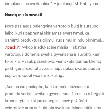
išrankiausius sveikuolius“, – įsitikinęs M. Katelynas.
Naudą reikia suvokti
Nors paslauga palengvina vartotojo buitį ir sutaupo
laiko, kuris paprastai skiriamas svarstymui, ką
gaminti, produktų įsigijimui, ruošimui ir indų plovimui, „
7pack.lt
“ vykdo ir edukacinę misiją – skatina
vartotojus domėtis sveika gyvensena ir suvokti, kam
to reikia. Pasak pašnekovo, vien skatindamas klientą
pirkti gerų rezultatų versle nepasieksi, svarbu padėti
suprasti, kodėl visa tai reikalinga.
„Anokia čia paslaptis, kad žmonės dažniausiai
pradeda vartyti sveikos gyvensenos žurnalus ir bėgioti
krosus rytais, kai jau nebegali į save pažiūrėti
veidrodyje arba sušlubuoja sveikata. Mano įsitikinimu,