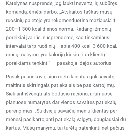
Katelynas nusprendė, jog laukti neverta, ir, subūręs
komandą, ėmėsi darbo. „Atskaitos taškas mūsų
ruošinių paletėje yra rekomenduotina mažiausia 1
200–1 300 kcal dienos norma. Kadangi žmonių
poreikiai įvairūs, nusprendėme, kad tinkamiausi
intervalai tarp ruošinių – apie 400 kcal. 3 600 kcal,
mūsų manymu, yra kalorijų kiekio riba klientų
poreikiams tenkinti“, – pasakoja idėjos autorius.
Pasak pašnekovo, šiuo metu klientas gali savaitę
maitintis skirtingais patiekalais be pasikartojimų.
Siekiant išvengti atsibodusio raciono, artimuose
planuose numatytas dar vienos savaitės patiekalų
parengimas. „Su dviejų savaičių meniu klientas per
mėnesį pasikartojantį patiekalą valgytų daugiausiai du
kartus. Mūsų manymu, tai turėtų patenkinti net pačius