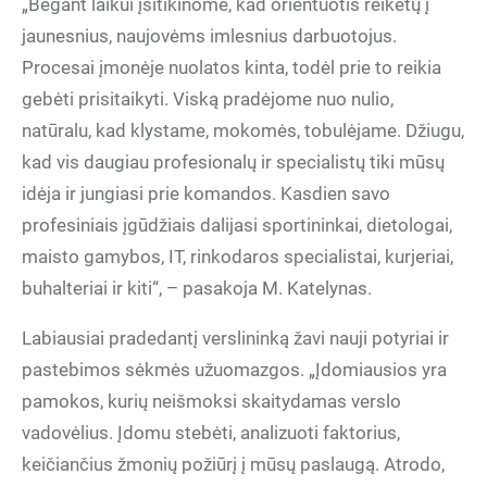
„Bėgant laikui įsitikinome, kad orientuotis reikėtų į
jaunesnius, naujovėms imlesnius darbuotojus.
Procesai įmonėje nuolatos kinta, todėl prie to reikia
gebėti prisitaikyti. Viską pradėjome nuo nulio,
natūralu, kad klystame, mokomės, tobulėjame. Džiugu,
kad vis daugiau profesionalų ir specialistų tiki mūsų
idėja ir jungiasi prie komandos. Kasdien savo
profesiniais įgūdžiais dalijasi sportininkai, dietologai,
maisto gamybos, IT, rinkodaros specialistai, kurjeriai,
buhalteriai ir kiti“, – pasakoja M. Katelynas.
Labiausiai pradedantį verslininką žavi nauji potyriai ir
pastebimos sėkmės užuomazgos. „Įdomiausios yra
pamokos, kurių neišmoksi skaitydamas verslo
vadovėlius. Įdomu stebėti, analizuoti faktorius,
keičiančius žmonių požiūrį į mūsų paslaugą. Atrodo,