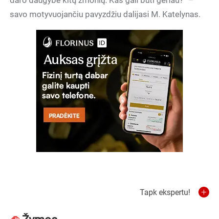
daro daugybė kitų žmonių. Kas gali būti geriau?“ –
savo motyvuojančiu pavyzdžiu dalijasi M. Katelynas.
Tapk ekspertu!