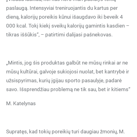
paslaugą. Intensyviai treniruojantis du kartus per
dieną, kalorijų poreikis kūnui išaugdavo iki beveik 4
000 kcal. Tokį kiekį sveikų kalorijų gamintis kasdien –
tikras iššūkis“, – patirtimi dalijasi pašnekovas.
„Mintis, jog šis produktas galbūt ne mūsų rinkai ar ne
mūsų kultūrai, galvoje sukiojosi nuolat, bet kantrybė ir
užsispyrimas, kurių įgijau sporto pasaulyje, padarė
savo. Išsprendžiau problemą ne tik sau, bet ir kitiems“
M. Katelynas
Supratęs, kad tokių poreikių turi daugiau žmonių, M.