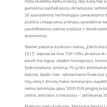
metų studentų darbų krypčių, tarp kurių taip 
gaminimui pasitelkiamos išmaniosios technolo
3D spausdinimo technologijos panaudojimo b
požiūris į integruotus prietaisų sprendimus be
pasitelkiančios įvairius pojūčius ir išryškinanč
atsiminimus.
Šiemet pakeitus konkurso tvarką, „Electrolux
2013” dalyviai be šios TOP-100+ atrankos iki f
pereiti tris lygius: objekto koncepcijos, formos
funkcionalumo vystymą. Po jų liks atitinkamai 
dalyviai. Spalio mėn. vyksiančiame finale bus 
trijų vietų ir žmonių balso nominacijos nugalė
vietos laimėtojas gaus 5000 EUR piniginį pri
centre, antrosios ir trečiosios – atitinkamai 
Praėjusių metų konkurse „Electrolux Design L