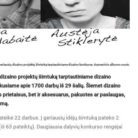
į geriausių dizaino projektų šimtuką tarptautiniame dizaino konkurse. Asmeninio albumo nuotr.
ų dizaino projektų šimtuką tarptautiniame dizaino
kusiame apie 1700 darbų iš 29 šalių. Šiemet dizaino
us prietaisus, bet ir aksesuarus, pakuotes ar paslaugas,
emą.
ateikė 22 darbus. Į geriausių idėjų šimtuką pateko 2
 (iš 63 pateiktų). Daugiausia dalyvių konkurso rengėjai