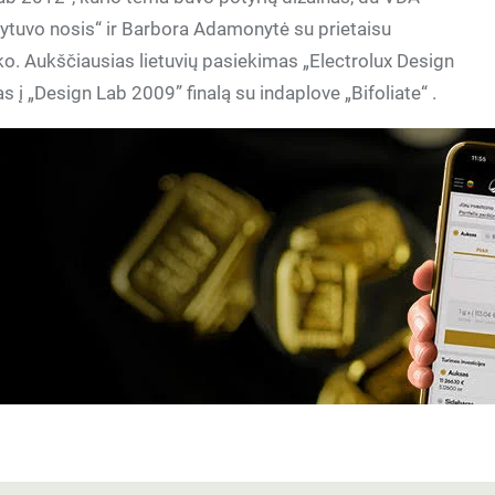
ldytuvo nosis“ ir Barbora Adamonytė su prietaisu
ko. Aukščiausias lietuvių pasiekimas „Electrolux Design
 „Design Lab 2009” finalą su indaplove „Bifoliate“ .