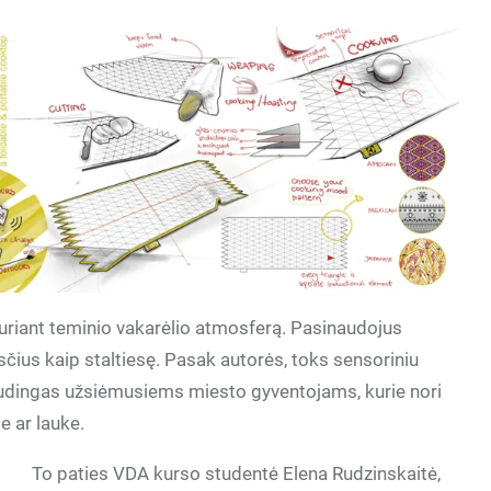
ą kuriant teminio vakarėlio atmosferą. Pasinaudojus
nksčius kaip staltiesę. Pasak autorės, toks sensoriniu
udingas užsiėmusiems miesto gyventojams, kurie nori
e ar lauke.
To paties VDA kurso studentė Elena Rudzinskaitė,