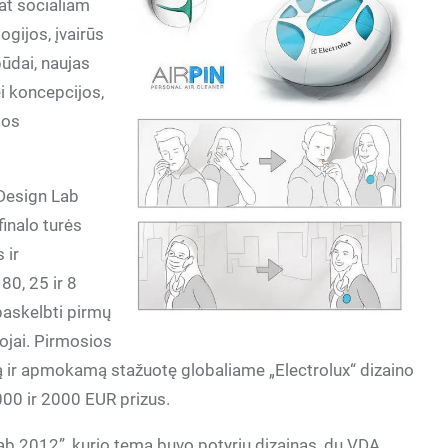
pat socialiam
gijos, įvairūs
ūdai, naujas
i koncepcijos,
ios
 Design Lab
inalo turės
 ir
80, 25 ir 8
paskelbti pirmų
tojai. Pirmosios
zą ir apmokamą stažuotę globaliame „Electrolux“ dizaino
3000 ir 2000 EUR prizus.
ab 2012”, kurio tema buvo potyrių dizainas, du VDA