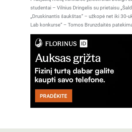
studentai – Vilnius Dringelis su prietaisu „Ša
„Druskinantis šaukštas“ – užkopė net iki 30-u
Lab konkurse“ – Tomos Brunzdaitės patekimas į