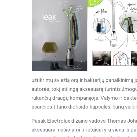
užtikrintų šviežią orą ir bakterijų panaikinim
autorės, tokį stilingą aksesuarą turintis žmog
rūkančių draugų kompanijoje. Valymo ir bakteri
esančios titano dioksido kapsulės, kurių veikim
Pasak Electrolux dizaino vadovo Thomas Joh
aksesuarai nešiojami prietaisai yra viena iš pa