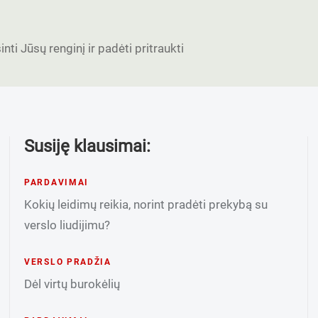
nti Jūsų renginį ir padėti pritraukti
Susiję klausimai:
PARDAVIMAI
Kokių leidimų reikia, norint pradėti prekybą su
verslo liudijimu?
VERSLO PRADŽIA
Dėl virtų burokėlių