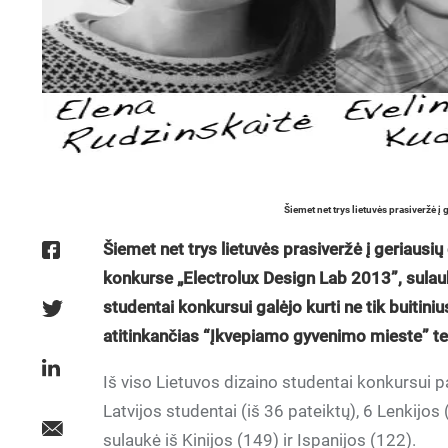
Šiemet net trys lietuvės prasiveržė 
Šiemet net trys lietuvės prasiveržė į geriausi
konkurse „Electrolux Design Lab 2013”, sulau
studentai konkursui galėjo kurti ne tik buitini
atitinkančias “Įkvepiamo gyvenimo mieste” t
Iš viso Lietuvos dizaino studentai konkursui p
Latvijos studentai (iš 36 pateiktų), 6 Lenkijos
sulaukė iš Kinijos (149) ir Ispanijos (122).