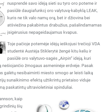
nusprendė savo idėją sieti su tyro oro poteme ir
pasiūlė daugiafunkcį oro valytuvą-kabyklą LEAK,
kuris ne tik valo namų orą, bet ir džiovina bei
atšviežina pakabintus drabužius, pašalindamamas
įsigėrusius nepageidaujamus kvapus.
Toje pačioje potemėje idėjų ieškojusi trečioji VDA
studentė Austėja Stiklerytė žengė kitu keliu ir
pasiūlė oro valytuvo-sagės „Airpin“ idėją, kuri
ą ją nešiojančio žmogaus asmeninėje erdvėje. Pasak
us galėtų nesibaiminti miesto smogo ar leisti laiką
jų sunaikinimo efektą užtikrintų prietaiso viduje
ą paskatintų ultravioletiniai spinduliai.
annson, kaip
grindinių šių