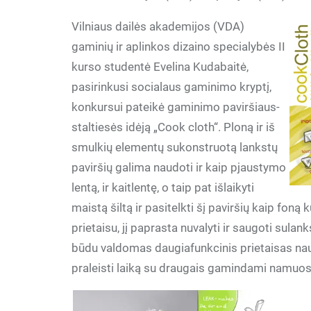
Vilniaus dailės akademijos (VDA)
gaminių ir aplinkos dizaino specialybės II
kurso studentė Evelina Kudabaitė,
pasirinkusi socialaus gaminimo kryptį,
konkursui pateikė gaminimo paviršiaus-
staltiesės idėją „Cook cloth“. Ploną ir iš
smulkių elementų sukonstruotą lankstų
paviršių galima naudoti ir kaip pjaustymo
lentą, ir kaitlentę, o taip pat išlaikyti
maistą šiltą ir pasitelkti šį paviršių kaip fon
prietaisu, jį paprasta nuvalyti ir saugoti sula
būdu valdomas daugiafunkcinis prietaisas na
praleisti laiką su draugais gamindami namuos