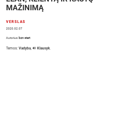
MAŽINIMĄ
VERSLAS
2020.02.07
Autorius:
bzn start
Temos:
Vadyba
,
🔊 Klausyk
.