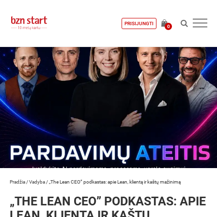
PRISIJUNGTI
0
Pradžia
/
Vadyba
/
„The Lean CEO” podkastas: apie Lean, klientą ir kaštų mažinimą
„THE LEAN CEO” PODKASTAS: APIE
LEAN, KLIENTĄ IR KAŠTŲ