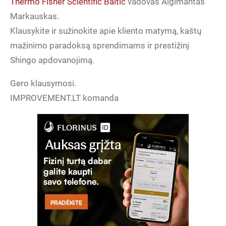
Thermo Fisher Scientific Baltic
vadovas Algimantas
Markauskas.
Klausykite ir sužinokite apie kliento matymą, kaštų
mažinimo paradoksą sprendimams ir prestižinį
Shingo apdovanojimą.
Gero klausymosi.
IMPROVEMENT.LT komanda