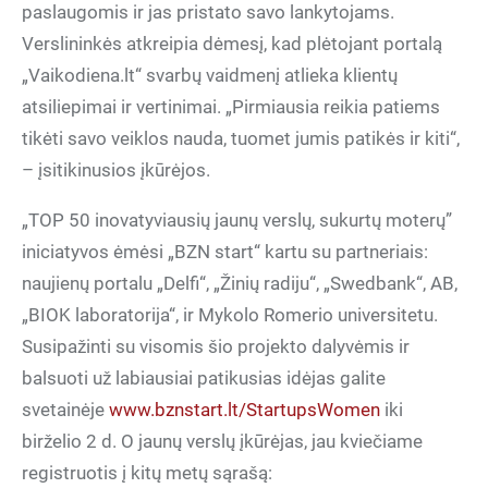
paslaugomis ir jas pristato savo lankytojams.
Verslininkės atkreipia dėmesį, kad plėtojant portalą
„Vaikodiena.lt“ svarbų vaidmenį atlieka klientų
atsiliepimai ir vertinimai. „Pirmiausia reikia patiems
tikėti savo veiklos nauda, tuomet jumis patikės ir kiti“,
– įsitikinusios įkūrėjos.
iniciatyvos ėmėsi „BZN start“ kartu su partneriais:
naujienų portalu „Delfi“, „Žinių radiju“, „Swedbank“, AB,
„BIOK laboratorija“, ir Mykolo Romerio universitetu.
Susipažinti su visomis šio projekto dalyvėmis ir
balsuoti už labiausiai patikusias idėjas galite
svetainėje
www.bznstart.lt/StartupsWomen
iki
birželio 2 d. O jaunų verslų įkūrėjas, jau kviečiame
registruotis į kitų metų sąrašą: