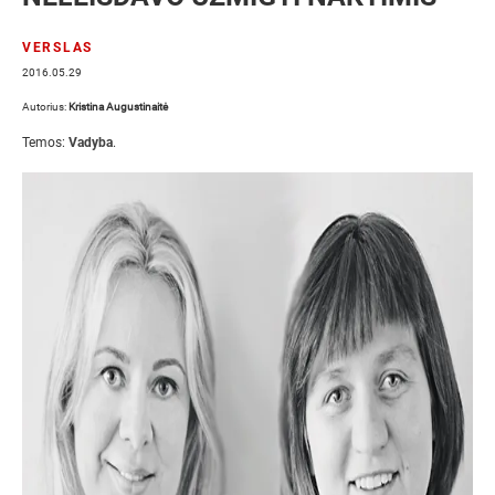
VERSLAS
2016.05.29
Autorius:
‏Kristina Augustinaitė
Temos:
Vadyba
.