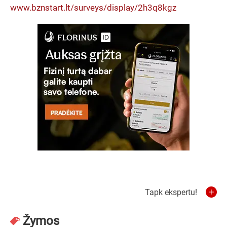
www.bznstart.lt/surveys/display/2h3q8kgz
Tapk ekspertu!
Žymos