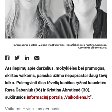
Informacinio portalo „Vaikodiena.lt“ įkūrėjos - ‏Rasa Čabaniuk ir Kristina Abrutienė.
Asmeninio albumo nuotr.
skirtas vaikams, paieška užima nepaprastai daug tėvų
laiko. Palengvinti šias tėvelių kančias ryžosi kaunietės
Rasa Čabaniuk (36) ir Kristina Abrutienė (30),
sukūrusios
informacinį portalą
„
Vaikodiena.lt
“.
Vaikams – visa, kas geriausia