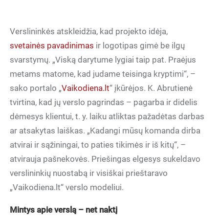
‏Verslininkės atskleidžia, kad projekto idėja,
svetainės pavadinimas
ir logotipas gimė be ilgų
svarstymų. „Viską darytume lygiai taip pat. Praėjus
metams matome, kad judame teisinga kryptimi“, –
sako portalo „
Vaikodiena.lt
“ įkūrėjos. K. Abrutienė
tvirtina, kad jų verslo pagrindas – pagarba ir didelis
dėmesys klientui, t. y. laiku atliktas pažadėtas darbas
ar atsakytas laiškas. „Kadangi mūsų komanda dirba
atvirai ir sąžiningai, to paties tikimės ir iš kitų“, –
atvirauja pašnekovės. Priešingas elgesys sukeldavo
verslininkių nuostabą ir visiškai prieštaravo
„Vaikodiena.lt“ verslo modeliui.
Mintys apie verslą – net naktį