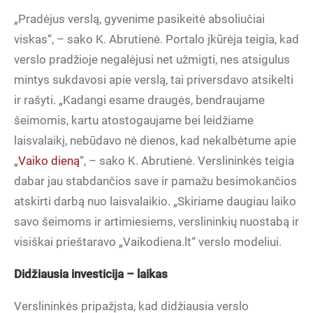
viskas“, – sako K. Abrutienė. Portalo įkūrėja teigia, kad
verslo pradžioje negalėjusi net užmigti, nes atsigulus
mintys sukdavosi apie verslą, tai priversdavo atsikelti
ir rašyti. „Kadangi esame draugės, bendraujame
šeimomis, kartu atostogaujame bei leidžiame
laisvalaikį, nebūdavo nė dienos, kad nekalbėtume apie
„
Vaiko dieną
“, – sako K. Abrutienė. Verslininkės teigia
dabar jau stabdančios save ir pamažu besimokančios
atskirti darbą nuo laisvalaikio. „Skiriame daugiau laiko
savo šeimoms ir artimiesiems, verslininkių nuostabą ir
visiškai prieštaravo „Vaikodiena.lt“ verslo modeliui.
Didžiausia investicija – laikas