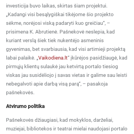
investicija buvo laikas, skirtas šiam projektui.
„Kadangi visi besąlygiškai tikėjome šio projekto
sėkme, norėjosi viską padaryti kuo greičiau“, –
prisimena K. Abrutienė. Pašnekovė neslepia, kad
kuriant verslą šiek tiek nukentėjo asmeninis
gyvenimas, bet svarbiausia, kad visi artimieji projektą
labai palaikė. „
Vaikodiena.lt
“ įkūrėjos pasidžiaugė, kad
pirmųjų klientų sulaukė jau ketvirtą portalo tiesiog
viskas jau susidėliojo į savas vietas ir galime sau leisti
nebegalvoti apie darbą visą parą“, – pasakoja
pašnekovės.
Atvirumo politika
muziejai, bibliotekos ir teatrai mielai naudojasi portalo