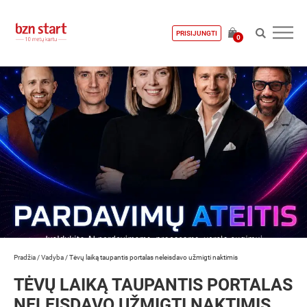
PRISIJUNGTI
0
Pradžia
/
Vadyba
/
Tėvų laiką taupantis portalas neleisdavo užmigti naktimis
TĖVŲ LAIKĄ TAUPANTIS PORTALAS
NELEISDAVO UŽMIGTI NAKTIMIS