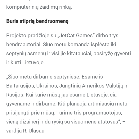
kompiuterinių žaidimų rinką.
Buria stiprią bendruomenę
Projekto pradžioje su „JetCat Games“ dirbo trys
bendraautoriai. Šiuo metu komanda išplėsta iki
septynių asmenų ir visi jie kitataučiai, pasiryžę gyventi
ir kurti Lietuvoje.
„Šiuo metu dirbame septyniese. Esame iš
Baltarusijos, Ukrainos, Jungtinių Amerikos Valstijų ir
Rusijos. Kai kurie mūsų jau esame Lietuvoje, čia
gyvename ir dirbame. Kiti planuoja artimiausiu metu
prisijungti prie mūsų. Turime tris programuotojus,
vieną dizainerį ir du ryšių su visuomene atstovus“, –
vardija R. Ulasau.