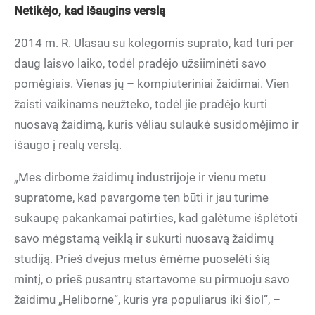
Netikėjo, kad išaugins verslą
2014 m. R. Ulasau su kolegomis suprato, kad turi per
daug laisvo laiko, todėl pradėjo užsiiminėti savo
pomėgiais. Vienas jų – kompiuteriniai žaidimai. Vien
žaisti vaikinams neužteko, todėl jie pradėjo kurti
nuosavą žaidimą, kuris vėliau sulaukė susidomėjimo ir
išaugo į realų verslą.
„Mes dirbome žaidimų industrijoje ir vienu metu
supratome, kad pavargome ten būti ir jau turime
sukaupę pakankamai patirties, kad galėtume išplėtoti
savo mėgstamą veiklą ir sukurti nuosavą žaidimų
studiją. Prieš dvejus metus ėmėme puoselėti šią
mintį, o prieš pusantrų startavome su pirmuoju savo
žaidimu „Heliborne“, kuris yra populiarus iki šiol“, –