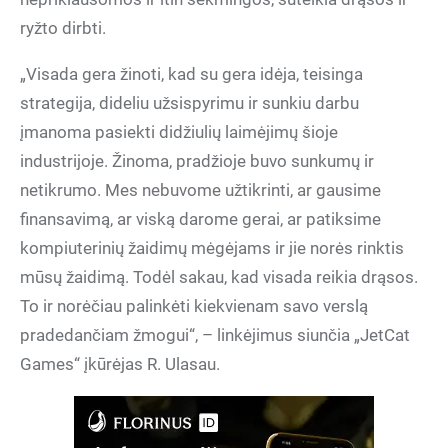
ryžto dirbti.
„Visada gera žinoti, kad su gera idėja, teisinga
strategija, dideliu užsispyrimu ir sunkiu darbu
įmanoma pasiekti didžiulių laimėjimų šioje
industrijoje. Žinoma, pradžioje buvo sunkumų ir
netikrumo. Mes nebuvome užtikrinti, ar gausime
finansavimą, ar viską darome gerai, ar patiksime
kompiuterinių žaidimų mėgėjams ir jie norės rinktis
mūsų žaidimą. Todėl sakau, kad visada reikia drąsos.
To ir norėčiau palinkėti kiekvienam savo verslą
pradedančiam žmogui“, – linkėjimus siunčia „JetCat
Games“ įkūrėjas R. Ulasau.