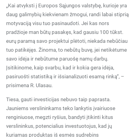
„Kai atvyksti į Europos Sąjungos valstybę, kurioje yra
daug galimybių kiekvienam žmogui, randi labai stiprią
motyvaciją visu tuo pasinaudoti. Jei kas nors
pradžioje man būtų pasakęs, kad gausiu 100 tūkst.
eurų paramą savo projektui plėtoti, niekada nebūčiau
tuo patikėjęs. Žinoma, to nebūtų buvę, jei netikėtume
savo idėja ir nebūtume paruošę namų darbų.
Įsitikinome, kaip svarbu, kad ir kokia gera idėja,
pasiruošti statistiką ir išsianalizuoti esamą rinką“, –
prisimena R. Ulasau.
Tiesa, gauti investicijas nebuvo taip paprasta.
Jauniems verslininkams teko lankytis įvairiuose
renginiuose, megzti ryšius, bandyti įtikinti kitus
verslininkus, potencialius investuotojus, kad jų
kuriamas produktas iš esmės sudrebins