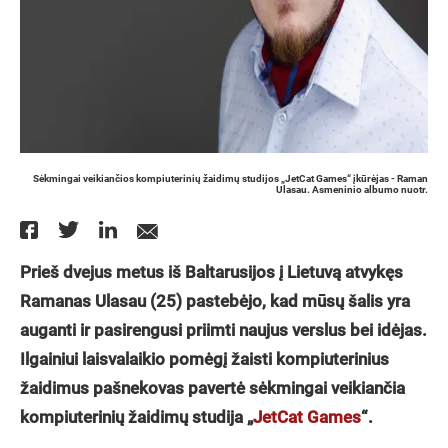
Sėkmingai veikiančios kompiuterinių žaidimų studijos „JetCat Games“ įkūrėjas - Raman
Ulasau. Asmeninio albumo nuotr.
Prieš dvejus metus iš Baltarusijos į Lietuvą atvykęs
Ramanas Ulasau (25) pastebėjo, kad mūsų šalis yra
auganti ir pasirengusi priimti naujus verslus bei idėjas.
Ilgainiui laisvalaikio pomėgį žaisti kompiuterinius
žaidimus pašnekovas pavertė sėkmingai veikiančia
kompiuterinių žaidimų studija „
JetCat Games
“.