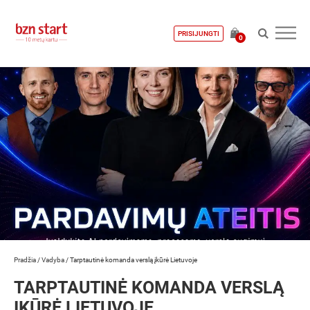
PRISIJUNGTI
0
Pradžia
/
Vadyba
/
Tarptautinė komanda verslą įkūrė Lietuvoje
TARPTAUTINĖ KOMANDA VERSLĄ
ĮKŪRĖ LIETUVOJE