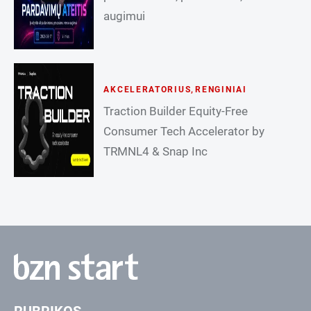
augimui
AKCELERATORIUS
,
RENGINIAI
Traction Builder Equity-Free
Consumer Tech Accelerator by
TRMNL4 & Snap Inc
RUBRIKOS