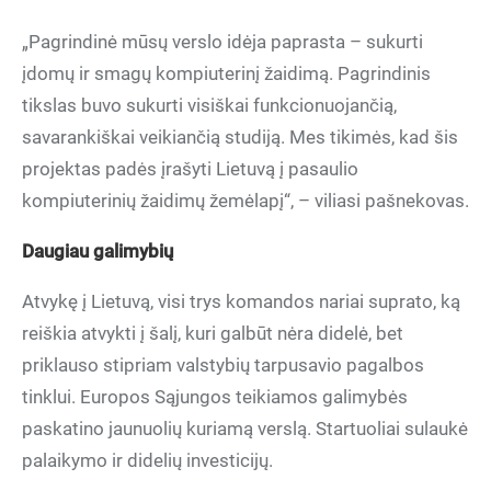
„Pagrindinė mūsų verslo idėja paprasta – sukurti
įdomų ir smagų kompiuterinį žaidimą. Pagrindinis
tikslas buvo sukurti visiškai funkcionuojančią,
savarankiškai veikiančią studiją. Mes tikimės, kad šis
projektas padės įrašyti Lietuvą į pasaulio
kompiuterinių žaidimų žemėlapį“, – viliasi pašnekovas.
Daugiau galimybių
Atvykę į Lietuvą, visi trys komandos nariai suprato, ką
reiškia atvykti į šalį, kuri galbūt nėra didelė, bet
priklauso stipriam valstybių tarpusavio pagalbos
tinklui. Europos Sąjungos teikiamos galimybės
paskatino jaunuolių kuriamą verslą. Startuoliai sulaukė
palaikymo ir didelių investicijų.