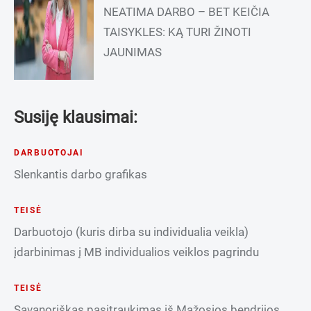
NEATIMA DARBO – BET KEIČIA
TAISYKLES: KĄ TURI ŽINOTI
JAUNIMAS
Susiję klausimai:
DARBUOTOJAI
Slenkantis darbo grafikas
TEISĖ
Darbuotojo (kuris dirba su individualia veikla)
įdarbinimas į MB individualios veiklos pagrindu
TEISĖ
Savanoriškas pasitraukimas iš Mažosios bendrijos,