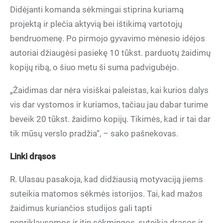
Didėjanti komanda sėkmingai stiprina kuriamą
projektą ir plečia aktyvią bei ištikimą vartotojų
bendruomenę. Po pirmojo gyvavimo mėnesio idėjos
autoriai džiaugėsi pasiekę 10 tūkst. parduotų žaidimų
kopijų ribą, o šiuo metu ši suma padvigubėjo.
„Žaidimas dar nėra visiškai paleistas, kai kurios dalys
vis dar vystomos ir kuriamos, tačiau jau dabar turime
beveik 20 tūkst. žaidimo kopijų. Tikimės, kad ir tai dar
tik mūsų verslo pradžia“, – sako pašnekovas.
Linki drąsos
R. Ulasau pasakoja, kad didžiausią motyvaciją jiems
suteikia matomos sėkmės istorijos. Tai, kad mažos
žaidimus kuriančios studijos gali tapti
nepriklausomos ir itin sėkmingos, suteikia drąsos ir