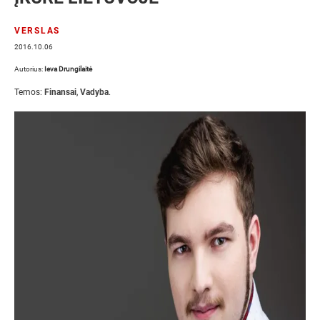
VERSLAS
2016.10.06
Autorius:
Ieva Drungilaitė
Temos:
Finansai
,
Vadyba
.