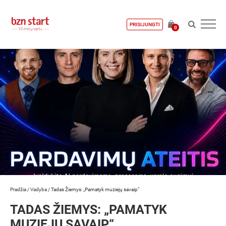
PRISIJUNGTI
0
Pradžia
/
Vadyba
/
Tadas Žiemys: „Pamatyk muziejų savaip“
TADAS ŽIEMYS: „PAMATYK
MUZIEJŲ SAVAIP“