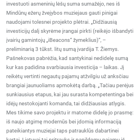
investuoti asmeninių lėšų suma sumažėjo, nes iš
Mindūnų ežerų žvejybos muziejaus gauti pinigai
naudojami tolesnei projekto plėtrai. „Didžiausią
investicijų dalį skyrėme įrangai pirkti (reikėjo išbandyti
įvairių gamintojų „iBeacons“ žymeklius)“, –
preliminarią 3 tūkst. litų sumą įvardija T. Žiemys.
Pašnekovas pabrėžia, kad santykinai nedidelę sumą
kur kas padidina svarbiausia investicija – laikas. Jį
reikėtų vertinti negautų pajamų atžvilgiu už anksčiau
brangiai jaunuoliams apmokėtą darbą. „Tačiau perėjus
sunkiausius etapus, kai jau surasta kompetentinga bei
idėjų nestokojanti komanda, tai didžiausias atlygis.
Mes tikime savo projektu ir matome didelę jo prasmę:
iš naujo atgimę modernūs bei įdomią informaciją
pateikiantys muziejai taps patrauklūs dabartinei
kartai. Lietuvai tai pritrauks ir papildomų pajamų iš