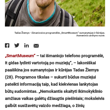
Tadas Žiemys - išmaniosios programėlės „SmartMuseum“ sumanytojas ir kūrėjas.
Asmeninio archyvo nuotr.
„SmartMuseum“
– tai išmaniojo telefono programėlė,
it gidas lydinti vartotoją po muziejų“, – lakoniškai
paaiškina jos sumanytojas ir kūrėjas Tadas Žiemys
(28). Programos tikslas – sukurti būdus muziejui
pateikti informaciją taip, kad kiekvienas lankytojas
būtų sudomintas. „Nemokantis skaityti ikimokyklinio
amžiaus vaikas galėtų džiaugtis piešiniais; moksleivis
galbūt susižavėtų vaizdo medžiaga, o žinių