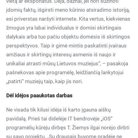
vietą ar eksponatus. Deja, dažnai, jei nori sužinoti
įdomių faktų, išgirsti meno kūrinio atsiradimo istoriją,
esi priverstas naršyti internete. Kita vertus, kiekvienas
žmogus yra labai individualus ir domisi skirtingais
dalykais arba tuo pačiu objektu domėsis iš skirtingos
perspektyvos. Taip ir gimė mintis paskatinti įvairaus
amžiaus ir skirtingų interesų asmenis iš naujo ir
unikaliai atrasti mūsų Lietuvos muziejus“, – pasakoja
pašnekovas apie programėlę, leidžiančią lankytojui
„patirti“ muziejų taip, kaip jis nori.
Dėl idėjos paaukotas darbas
Ne visada tik kilusi idėja iš karto įgauna aiškų
pavidalą. Prieš tai didelėje IT bendrovėje „iOS“
programėlių kūrėju dirbęs T. Žiemys ilgai norėjo dirbti
su savo projektu. „Su draugais buvome pradėję ne