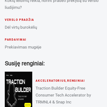
Kokių leidimų reikia, norint pradėti prekybą su verslo
liudijimu?
VERSLO PRADŽIA
Dėl virtų burokėlių
PARDAVIMAI
Prekiavimas mugėje
Susiję renginiai:
AKCELERATORIUS
,
RENGINIAI
Traction Builder Equity-Free
Consumer Tech Accelerator by
TRMNL4 & Snap Inc