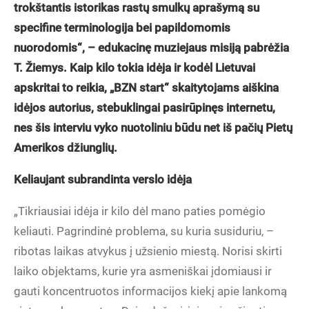
trokštantis istorikas rastų smulkų aprašymą su
specifine terminologija bei papildomomis
nuorodomis“, – edukacinę muziejaus misiją pabrėžia
T. Žiemys. Kaip kilo tokia idėja ir kodėl Lietuvai
apskritai to reikia, „BZN start“ skaitytojams aiškina
idėjos autorius, stebuklingai pasirūpinęs internetu,
nes šis interviu vyko nuotoliniu būdu net iš pačių Pietų
Amerikos džiunglių.
Keliaujant subrandinta verslo idėja
„Tikriausiai idėja ir kilo dėl mano paties pomėgio
keliauti. Pagrindinė problema, su kuria susiduriu, –
ribotas laikas atvykus į užsienio miestą. Norisi skirti
laiko objektams, kurie yra asmeniškai įdomiausi ir
gauti koncentruotos informacijos kiekį apie lankomą