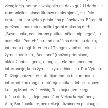
vieną idėją, bet po savaitgalio tekdavo grįžti į darbus ir
trumpalaikiai planai likdavo neplėtojami“, – kliūtis
rimtai imtis projekto prisimena pašnekovas. Būtent ši
priežastis paskatino palikti gerai mokamą darbą.
„Buvo sunku, nes darbas patiko, tačiau taip negalėjau
susitelkti. Pastebėjau, kad norėčiau dirbti su daiktų
internetu (angl. Internet of Things), ypač su tokiais
žymenimis kaip „iBeacons“ (mažas prietaisas,
skleidžiantis signalą, o pagal jį telefone gaunama
informacija, kuris žymeklis yra arčiausiai). Dar Vytauto
Didžiojo universitete studijuodamas taikomosios
informatikos magistrantūroje sutikau dabartinį savo
kolegą Mantą Vaškevičių. Taip sujungėme jėgas,
tačiau darbai judėjo gana lėtai. Vėliau kreipėmės į
Astą Barišauskaitę, nes reikėjo dizainerės paslaugų.