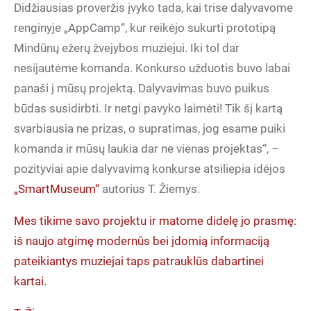
Didžiausias proveržis įvyko tada, kai trise dalyvavome
renginyje „AppCamp“, kur reikėjo sukurti prototipą
Mindūnų ežerų žvejybos muziejui. Iki tol dar
nesijautėme komanda. Konkurso užduotis buvo labai
panaši į mūsų projektą. Dalyvavimas buvo puikus
būdas susidirbti. Ir netgi pavyko laimėti! Tik šį kartą
svarbiausia ne prizas, o supratimas, jog esame puiki
komanda ir mūsų laukia dar ne vienas projektas“, –
pozityviai apie dalyvavimą konkurse atsiliepia idėjos
„SmartMuseum“
autorius T. Žiemys.
Mes tikime savo projektu ir matome didelę jo prasmę:
iš naujo atgimę modernūs bei įdomią informaciją
pateikiantys muziejai taps patrauklūs dabartinei
kartai.