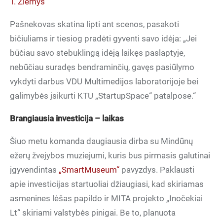
T. Žiemys
Pašnekovas skatina lipti ant scenos, pasakoti
bičiuliams ir tiesiog pradėti gyventi savo idėja: „Jei
būčiau savo stebuklingą idėją laikęs paslaptyje,
nebūčiau suradęs bendraminčių, gavęs pasiūlymo
vykdyti darbus VDU Multimedijos laboratorijoje bei
galimybės įsikurti KTU „StartupSpace“ patalpose.“
Brangiausia investicija – laikas
Šiuo metu komanda daugiausia dirba su Mindūnų
ežerų žvejybos muziejumi, kuris bus pirmasis galutinai
įgyvendintas
„SmartMuseum“
pavyzdys. Paklausti
apie investicijas startuoliai džiaugiasi, kad skiriamas
asmenines lėšas papildo ir MITA projekto „Inočekiai
Lt“ skiriami valstybės pinigai. Be to, planuota