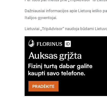
Dažniausiai informacijos apie Lietuvą ieško paty
Italijos gyventojai.
Lietuviai „TripAdvisor“ naudoja būdami Lietuvoje