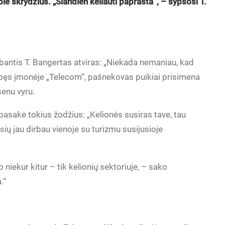
ie skrydžius. „Šiandien keliauti paprasta“, – šypsosi T.
bantis T. Bangertas atviras: „Niekada nemaniau, kad
dirbęs įmonėje „Telecom“, pašnekovas puikiai prisimena
senu vyru.
pasakė tokius žodžius: „Kelionės susiras tave, tau
esių jau dirbau vienoje su turizmu susijusioje
 niekur kitur – tik kelionių sektoriuje, – sako
.“