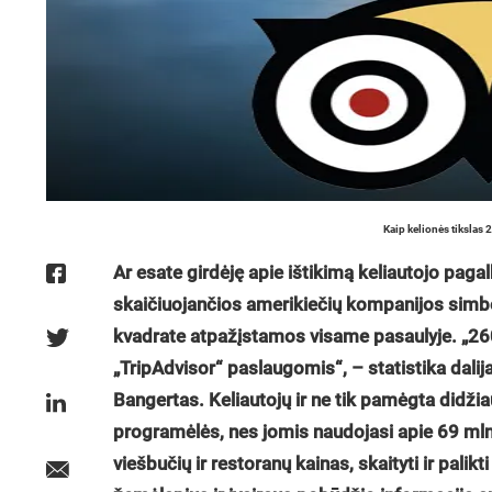
Kaip kelionės tikslas
Ar esate girdėję apie ištikimą keliautojo paga
skaičiuojančios amerikiečių kompanijos simbo
kvadrate atpažįstamos visame pasaulyje. „260 
„TripAdvisor“ paslaugomis“, – statistika dal
Bangertas. Keliautojų ir ne tik pamėgta didžia
programėlės, nes jomis naudojasi apie 69 mln. 
viešbučių ir restoranų kainas, skaityti ir palik