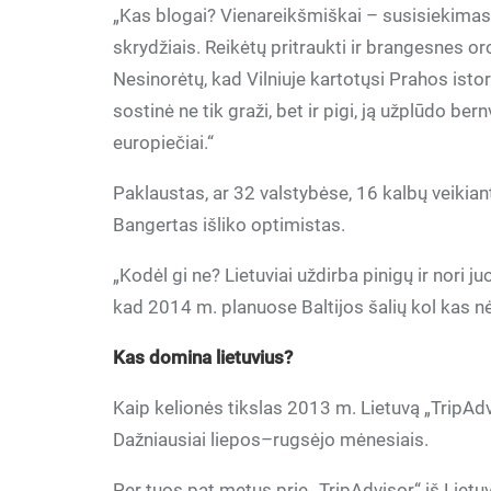
„Kas blogai? Vienareikšmiškai – susisiekimas. 
skrydžiais. Reikėtų pritraukti ir brangesnes oro
Nesinorėtų, kad Vilniuje kartotųsi Prahos isto
sostinė ne tik graži, bet ir pigi, ją užplūdo b
europiečiai.“
Paklaustas, ar 32 valstybėse, 16 kalbų veikiant
Bangertas išliko optimistas.
„Kodėl gi ne? Lietuviai uždirba pinigų ir nori juo
kad 2014 m. planuose Baltijos šalių kol kas n
Kas domina lietuvius?
Kaip kelionės tikslas 2013 m. Lietuvą „TripAd
Dažniausiai liepos–rugsėjo mėnesiais.
Per tuos pat metus prie „TripAdvisor“ iš Lietu