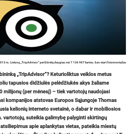
 2013 m. Lietuvą „TripAdvisor“ peržiūrėtą daugiau nei 7 136 967 kartsu. bzn start fotomontažas
lbininką „TripAdvisor“? Keturioliktus veiklos metus
liu tapusios didžiulės pelėdžiukės akys žaliame
milijonų (per mėnesį) – tiek vartotojų naudojasi
ijasi kompanijos atstovas Europos Sąjungoje Thomas
usia kelionių interneto svetainė, o dabar ir mobiliosios
vartotojų, suteikia galimybę palyginti skirtingų
ti atsiliepimus apie aplankytas vietas, pateikia miestų