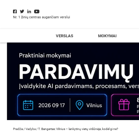
Nr. 1 žinių centras augančiam verslui
VERSLAS
MOKYMAI
Pradžia
/
Vadyba
/
T. Bangertas: Vilnius – lankytinų vietų viršūnėje, kodėl gi ne?