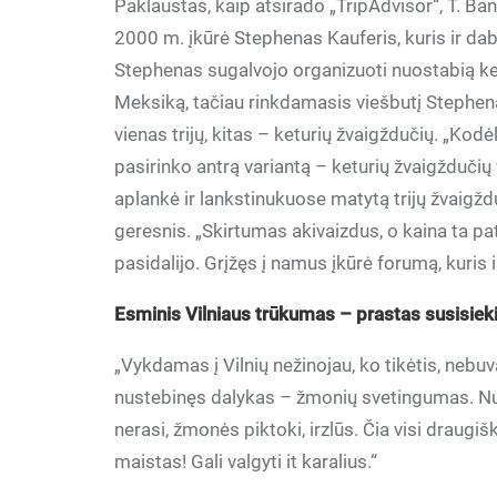
Paklaustas, kaip atsirado „TripAdvisor“, T. Ba
2000 m. įkūrė Stephenas Kauferis, kuris ir dab
Stephenas sugalvojo organizuoti nuostabią kel
Meksiką, tačiau rinkdamasis viešbutį Stephena
vienas trijų, kitas – keturių žvaigždučių. „Kodė
pasirinko antrą variantą – keturių žvaigžduč
aplankė ir lankstinukuose matytą trijų žvaigžd
geresnis. „Skirtumas akivaizdus, o kaina ta pat
pasidalijo. Grįžęs į namus įkūrė forumą, kuris 
Esminis Vilniaus trūkumas – prastas susisie
„Vykdamas į Vilnių nežinojau, ko tikėtis, nebu
nustebinęs dalykas – žmonių svetingumas. Nuv
nerasi, žmonės piktoki, irzlūs. Čia visi draugi
maistas! Gali valgyti it karalius.“