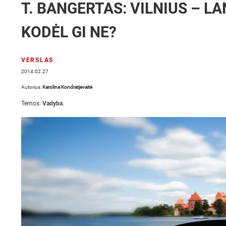
T. BANGERTAS: VILNIUS – L
KODĖL GI NE?
VERSLAS
2014.02.27
Autorius:
Karolina Kondratjevaitė
Temos:
Vadyba
.