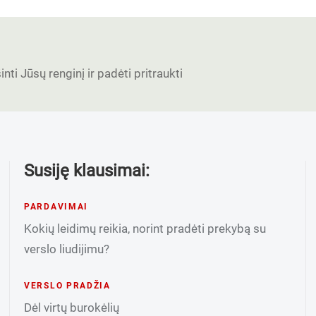
nti Jūsų renginį ir padėti pritraukti
Susiję klausimai:
PARDAVIMAI
Kokių leidimų reikia, norint pradėti prekybą su
verslo liudijimu?
VERSLO PRADŽIA
Dėl virtų burokėlių