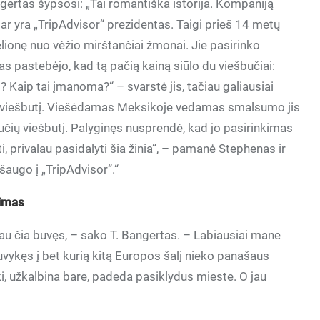
ngertas šypsosi: „Tai romantiška istorija. Kompaniją
ar yra „TripAdvisor“ prezidentas. Taigi prieš 14 metų
ionę nuo vėžio mirštančiai žmonai. Jie pasirinko
s pastebėjo, kad tą pačią kainą siūlo du viešbučiai:
l? Kaip tai įmanoma?“ – svarstė jis, tačiau galiausiai
ių viešbutį. Viešėdamas Meksikoje vedamas smalsumo jis
učių viešbutį. Palyginęs nusprendė, kad jo pasirinkimas
i, privalau pasidalyti šia žinia“, – pamanė Stephenas ir
išaugo į „TripAdvisor“.“
kimas
vau čia buvęs, – sako T. Bangertas. – Labiausiai mane
ykęs į bet kurią kitą Europos šalį nieko panašaus
ški, užkalbina bare, padeda pasiklydus mieste. O jau