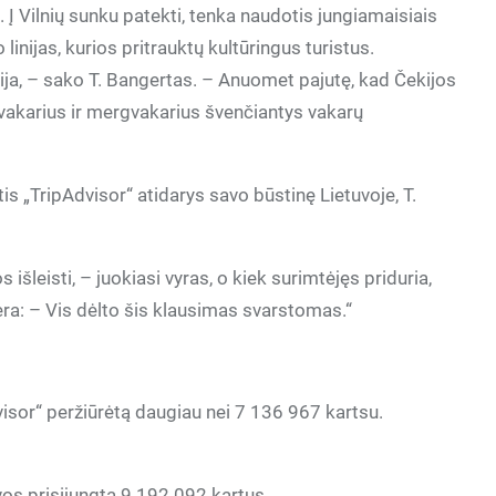
Į Vilnių sunku patekti, tenka naudotis jungiamaisiais
 linijas, kurios pritrauktų kultūringus turistus.
rija, – sako T. Bangertas. – Anuomet pajutę, kad Čekijos
ernvakarius ir mergvakarius švenčiantys vakarų
is „TripAdvisor“ atidarys savo būstinę Lietuvoje, T.
s išleisti, – juokiasi vyras, o kiek surimtėjęs priduria,
ėra: – Vis dėlto šis klausimas svarstomas.“
visor“ peržiūrėtą daugiau nei 7 136 967 kartsu.
vos prisijungta 9 192 092 kartus.