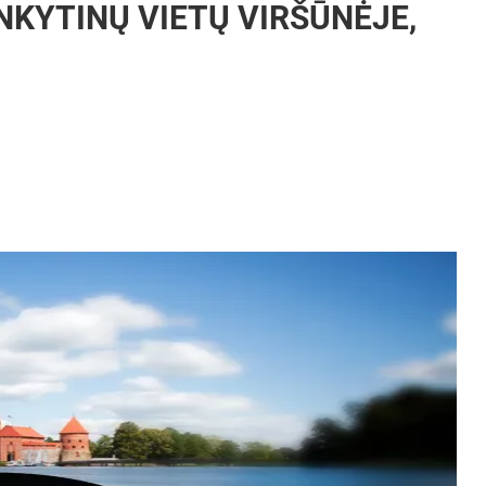
ANKYTINŲ VIETŲ VIRŠŪNĖJE,