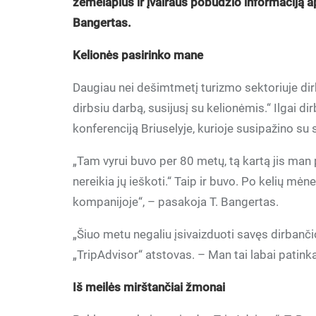
žemėlapius ir įvairaus pobūdžio informaciją ap
Bangertas.
Kelionės pasirinko mane
Daugiau nei dešimtmetį turizmo sektoriuje dir
dirbsiu darbą, susijusį su kelionėmis.“ Ilgai 
konferenciją Briuselyje, kurioje susipažino su 
„Tam vyrui buvo per 80 metų, tą kartą jis man 
nereikia jų ieškoti.“ Taip ir buvo. Po kelių mėn
kompanijoje“, – pasakoja T. Bangertas.
„Šiuo metu negaliu įsivaizduoti savęs dirbančio
„TripAdvisor“ atstovas. – Man tai labai patinka
Iš meilės mirštančiai žmonai