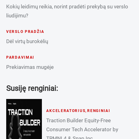
Kokių leidimų reikia, norint pradėti prekybą su verslo
liudijimu?
VERSLO PRADŽIA
Dėl virtų burokėlių
PARDAVIMAI
Prekiavimas mugėje
Susiję renginiai:
AKCELERATORIUS
,
RENGINIAI
Traction Builder Equity-Free
Consumer Tech Accelerator by
TRMNL4 & Snap Inc