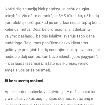
Norisi šią situaciją kiek pataisyti ir įnešti daugiau
teisybės. Vis dėlto sumokėjus 3–5 tūkst. litų už baldų
komplektą, norėtųsi, kad jis smarkiai nesusiteptų bent
kelerius metus. Deja, be profesionaliai atliekamų
valymo paslaugų, baldus išlaikyti švarius tapo gana
sudėtinga. Taigi mes pasiūlėme savo klientams
galimybę prailginti baldų naudojimo laiką, investuojant
nedidelę dalį sumos, kuri buvo išleista juos įsigyjant“,
– paslaugą išsamiai pristato jos įkūrėjas, verslo
ėmęsis vos prieš pusmetį.
Iš konkurentų mokosi
Apie klientus pašnekovas atvirauja – dažniausiai tai
yra mažus vaikus auginančios šeimos, restoranų ir