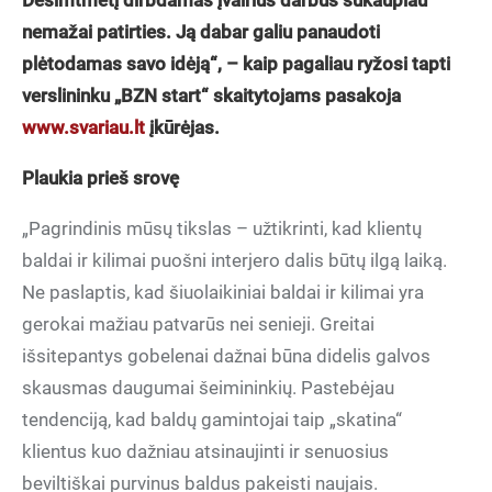
Dešimtmetį dirbdamas įvairius darbus sukaupiau
nemažai patirties. Ją dabar galiu panaudoti
plėtodamas savo idėją“, – kaip pagaliau ryžosi tapti
verslininku „BZN start“ skaitytojams pasakoja
www.svariau.lt
įkūrėjas.
Plaukia prieš srovę
„Pagrindinis mūsų tikslas – užtikrinti, kad klientų
baldai ir kilimai puošni interjero dalis būtų ilgą laiką.
Ne paslaptis, kad šiuolaikiniai baldai ir kilimai yra
gerokai mažiau patvarūs nei senieji. Greitai
išsitepantys gobelenai dažnai būna didelis galvos
skausmas daugumai šeimininkių. Pastebėjau
tendenciją, kad baldų gamintojai taip „skatina“
klientus kuo dažniau atsinaujinti ir senuosius
beviltiškai purvinus baldus pakeisti naujais.