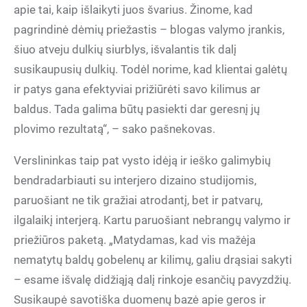
apie tai, kaip išlaikyti juos švarius. Žinome, kad
pagrindinė dėmių priežastis – blogas valymo įrankis,
šiuo atveju dulkių siurblys, išvalantis tik dalį
susikaupusių dulkių. Todėl norime, kad klientai galėtų
ir patys gana efektyviai prižiūrėti savo kilimus ar
baldus. Tada galima būtų pasiekti dar geresnį jų
plovimo rezultatą“, – sako pašnekovas.
Verslininkas taip pat vysto idėją ir ieško galimybių
bendradarbiauti su interjero dizaino studijomis,
paruošiant ne tik gražiai atrodantį, bet ir patvarų,
ilgalaikį interjerą. Kartu paruošiant nebrangų valymo ir
priežiūros paketą. „Matydamas, kad vis mažėja
nematytų baldų gobelenų ar kilimų, galiu drąsiai sakyti
– esame išvalę didžiąją dalį rinkoje esančių pavyzdžių.
Susikaupė savotiška duomenų bazė apie geros ir