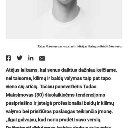
Tadas Maksimovas - svariau.lt įkūrėjas Neringos Rekašiūtės nuotr.
Atėjus laikams, kai senus daiktus dažniau keičiame,
nei taisome, kilimų ir baldų valymas taip pat tapo
viena šių sričių. Tačiau panevėžietis Tadas
Maksimovas (30) šiuolaikinėms tendencijoms
pasipriešino ir įsteigė profesionaliai baldų ir kilimų
valymo bei priežiūros paslaugas teikiančia įmonę.
„Ilgai galvojau, kad noriu pradėti savo verslą.