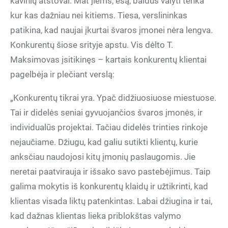
kavinių atstovai. Mat jiems, esą, baldus valyti tenka
kur kas dažniau nei kitiems. Tiesa, verslininkas
patikina, kad naujai įkurtai švaros įmonei nėra lengva.
Konkurentų šiose srityje apstu. Vis dėlto T.
Maksimovas įsitikinęs – kartais konkurentų klientai
pagelbėja ir plečiant verslą:
„Konkurentų tikrai yra. Ypač didžiuosiuose miestuose.
Tai ir didelės seniai gyvuojančios švaros įmonės, ir
individualūs projektai. Tačiau didelės trinties rinkoje
nejaučiame. Džiugu, kad galiu sutikti klientų, kurie
anksčiau naudojosi kitų įmonių paslaugomis. Jie
neretai paatvirauja ir išsako savo pastebėjimus. Taip
galima mokytis iš konkurentų klaidų ir užtikrinti, kad
klientas visada liktų patenkintas. Labai džiugina ir tai,
kad dažnas klientas lieka priblokštas valymo