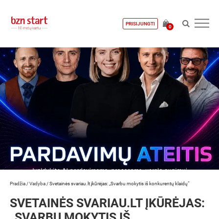
PRISIJUNGTI
0
Pradžia
/
Vadyba
/
Svetainės svariau.lt įkūrėjas: „Svarbu mokytis iš konkurentų klaidų“
SVETAINĖS SVARIAU.LT ĮKŪRĖJAS:
„SVARBU MOKYTIS IŠ