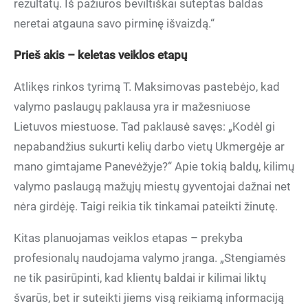
rezultatų. Iš pažiūros beviltiškai suteptas baldas
neretai atgauna savo pirminę išvaizdą.“
Prieš akis – keletas veiklos etapų
Atlikęs rinkos tyrimą T. Maksimovas pastebėjo, kad
valymo paslaugų paklausa yra ir mažesniuose
Lietuvos miestuose. Tad paklausė savęs: „Kodėl gi
nepabandžius sukurti kelių darbo vietų Ukmergėje ar
mano gimtajame Panevėžyje?“ Apie tokią baldų, kilimų
valymo paslaugą mažųjų miestų gyventojai dažnai net
nėra girdėję. Taigi reikia tik tinkamai pateikti žinutę.
Kitas planuojamas veiklos etapas – prekyba
profesionalų naudojama valymo įranga. „Stengiamės
ne tik pasirūpinti, kad klientų baldai ir kilimai liktų
švarūs, bet ir suteikti jiems visą reikiamą informaciją