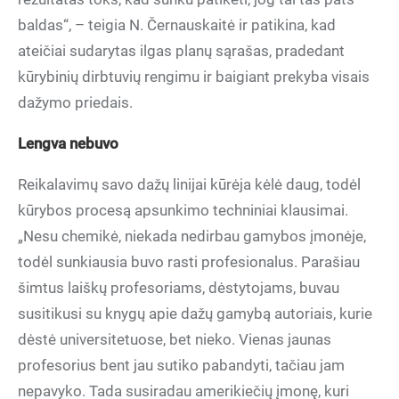
baldas“, – teigia N. Černauskaitė ir patikina, kad
ateičiai sudarytas ilgas planų sąrašas, pradedant
kūrybinių dirbtuvių rengimu ir baigiant prekyba visais
dažymo priedais.
Lengva nebuvo
Reikalavimų savo dažų linijai kūrėja kėlė daug, todėl
kūrybos procesą apsunkimo techniniai klausimai.
„Nesu chemikė, niekada nedirbau gamybos įmonėje,
todėl sunkiausia buvo rasti profesionalus. Parašiau
šimtus laiškų profesoriams, dėstytojams, buvau
susitikusi su knygų apie dažų gamybą autoriais, kurie
dėstė universitetuose, bet nieko. Vienas jaunas
profesorius bent jau sutiko pabandyti, tačiau jam
nepavyko. Tada susiradau amerikiečių įmonę, kuri