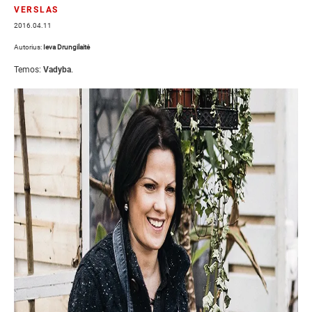
VERSLAS
2016.04.11
Autorius:
Ieva Drungilaitė
Temos:
Vadyba
.