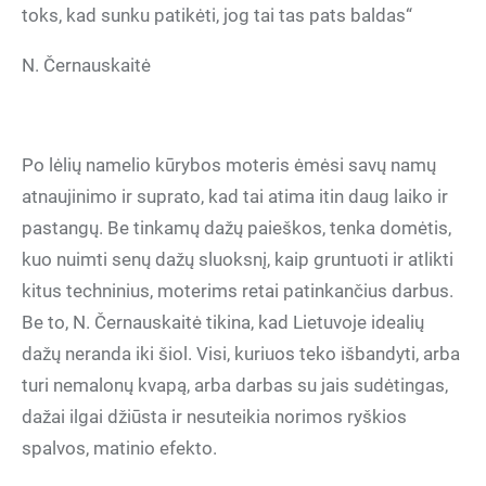
toks, kad sunku patikėti, jog tai tas pats baldas“
N. Černauskaitė
Po lėlių namelio kūrybos moteris ėmėsi savų namų
atnaujinimo ir suprato, kad tai atima itin daug laiko ir
pastangų. Be tinkamų dažų paieškos, tenka domėtis,
kuo nuimti senų dažų sluoksnį, kaip gruntuoti ir atlikti
kitus techninius, moterims retai patinkančius darbus.
Be to, N. Černauskaitė tikina, kad Lietuvoje idealių
dažų neranda iki šiol. Visi, kuriuos teko išbandyti, arba
turi nemalonų kvapą, arba darbas su jais sudėtingas,
dažai ilgai džiūsta ir nesuteikia norimos ryškios
spalvos, matinio efekto.