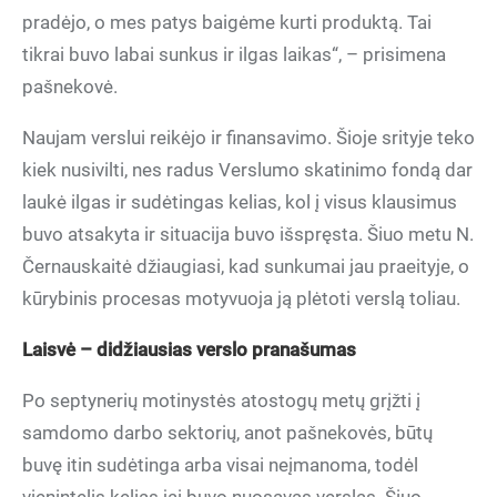
pradėjo, o mes patys baigėme kurti produktą. Tai
tikrai buvo labai sunkus ir ilgas laikas“, – prisimena
pašnekovė.
Naujam verslui reikėjo ir finansavimo. Šioje srityje teko
kiek nusivilti, nes radus Verslumo skatinimo fondą dar
laukė ilgas ir sudėtingas kelias, kol į visus klausimus
buvo atsakyta ir situacija buvo išspręsta. Šiuo metu N.
Černauskaitė džiaugiasi, kad sunkumai jau praeityje, o
kūrybinis procesas motyvuoja ją plėtoti verslą toliau.
Laisvė – didžiausias verslo pranašumas
Po septynerių motinystės atostogų metų grįžti į
samdomo darbo sektorių, anot pašnekovės, būtų
buvę itin sudėtinga arba visai neįmanoma, todėl