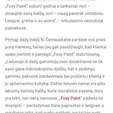
„Foxy Paint“ sukurti gudriai ir lanksčiai: nori –
atnaujink seną baldą, nori – naują paversk vintažiniu.
Lengvai, greitai ir su aistra“, – entuziazmo nestokoja
pašnekovė.
Pirmąjį dažų indelį N. Černauskaitė pardavė vos prieš
porą mėnesių, tačiau jau gali pasidžiaugti, kad klientai
spėjo įvertinti ir pamėgti „Foxy Paint“ išskirtinumą.
„Lietuvoje iš dažų gamintojų mes išsiskiriame ne tik
savo gana mikroskopiniu dydžiu, bet ir ypatingu
gaminiu, pakuote, pardavimais bei požiūriu į klientą ir
jo aptarnavimo kokybę. Dažno lietuvio namai yra pilni
lakuotų, tamsių baldų, kurie morališkai pasenę, nors
yra tvirti, turi vietą namuose. „
Foxy Paint
“ padeda tai
išspręsti – perdažymas būna paprastas ir lengvas, o
rezultatas toks, kad sunku patikėti, jog tai tas pats