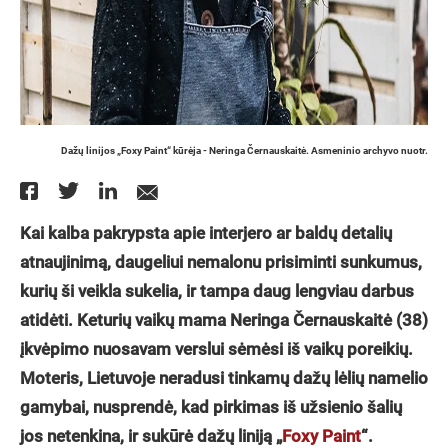
Dažų linijos „Foxy Paint“ kūrėja - Neringa Černauskaitė. Asmeninio archyvo nuotr.
Kai kalba pakrypsta apie interjero ar baldų detalių
atnaujinimą, daugeliui nemalonu prisiminti sunkumus,
kurių ši veikla sukelia, ir tampa daug lengviau darbus
atidėti. Keturių vaikų mama Neringa Černauskaitė (38)
įkvėpimo nuosavam verslui sėmėsi iš vaikų poreikių.
Moteris, Lietuvoje neradusi tinkamų dažų lėlių namelio
gamybai, nusprendė, kad pirkimas iš užsienio šalių
jos netenkina, ir sukūrė dažų liniją „
Foxy Paint
“.