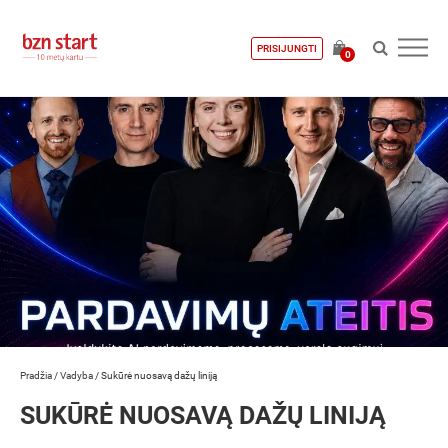
PRISIJUNGTI
0
Pradžia
/
Vadyba
/
Sukūrė nuosavą dažų liniją
SUKŪRĖ NUOSAVĄ DAŽŲ LINIJĄ