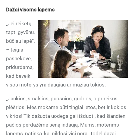
Dažai visoms lapėms
„Jei reikėtų
tapti gyvūnu,
būčiau lapė“,
– teigia
pašnekovė,
pridurdama,
kad beveik
visos moterys yra daugiau ar mažiau tokios.
„Jaukios, smalsios, puošnios, gudrios, o prireikus
plėšrios. Mes mokame būti tingiai lėtos, bet ir kokios
vikrios! Tik dažuota uodega gali išduoti, kad šiandien
pačios perdažėme seną indaują. Mums, moterims
lapėms, patinka, kai pildosi visi norai, todėl dažai