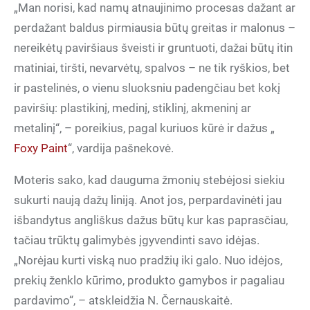
„Man norisi, kad namų atnaujinimo procesas dažant ar
perdažant baldus pirmiausia būtų greitas ir malonus –
nereikėtų paviršiaus šveisti ir gruntuoti, dažai būtų itin
matiniai, tiršti, nevarvėtų, spalvos – ne tik ryškios, bet
ir pastelinės, o vienu sluoksniu padengčiau bet kokį
paviršių: plastikinį, medinį, stiklinį, akmeninį ar
metalinį“, – poreikius, pagal kuriuos kūrė ir dažus „
Foxy Paint
“, vardija pašnekovė.
Moteris sako, kad dauguma žmonių stebėjosi siekiu
sukurti naują dažų liniją. Anot jos, perpardavinėti jau
išbandytus angliškus dažus būtų kur kas paprasčiau,
tačiau trūktų galimybės įgyvendinti savo idėjas.
„Norėjau kurti viską nuo pradžių iki galo. Nuo idėjos,
prekių ženklo kūrimo, produkto gamybos ir pagaliau
pardavimo“, – atskleidžia N. Černauskaitė.