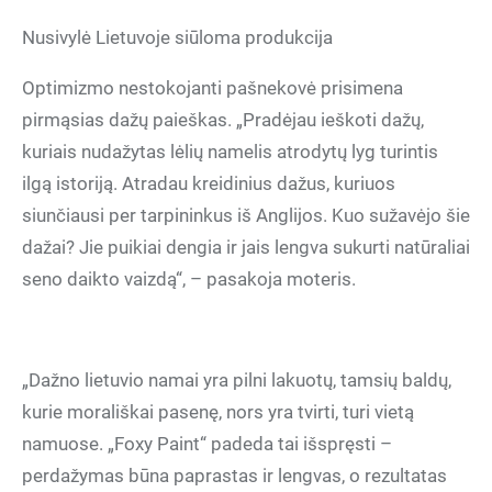
Nusivylė Lietuvoje siūloma produkcija
Optimizmo nestokojanti pašnekovė prisimena
pirmąsias dažų paieškas. „Pradėjau ieškoti dažų,
kuriais nudažytas lėlių namelis atrodytų lyg turintis
ilgą istoriją. Atradau kreidinius dažus, kuriuos
siunčiausi per tarpininkus iš Anglijos. Kuo sužavėjo šie
dažai? Jie puikiai dengia ir jais lengva sukurti natūraliai
seno daikto vaizdą“, – pasakoja moteris.
„Dažno lietuvio namai yra pilni lakuotų, tamsių baldų,
kurie morališkai pasenę, nors yra tvirti, turi vietą
namuose. „Foxy Paint“ padeda tai išspręsti –
perdažymas būna paprastas ir lengvas, o rezultatas