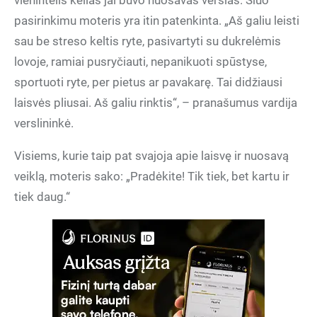
vienintelis kelias jai buvo nuosavas verslas. Šiuo
pasirinkimu moteris yra itin patenkinta. „Aš galiu leisti
sau be streso keltis ryte, pasivartyti su dukrelėmis
lovoje, ramiai pusryčiauti, nepanikuoti spūstyse,
sportuoti ryte, per pietus ar pavakarę. Tai didžiausi
laisvės pliusai. Aš galiu rinktis“, – pranašumus vardija
verslininkė.
Visiems, kurie taip pat svajoja apie laisvę ir nuosavą
veiklą, moteris sako: „Pradėkite! Tik tiek, bet kartu ir
tiek daug.“