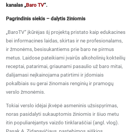
kanalas „
Baro TV
“.
Pagrindinis siekis – dalytis žiniomis
„BaroTV“ įkūrėjas šį projektą pristato kaip edukacines
bei informacines laidas, skirtas ir ne profesionalams,
ir žmonėms, besisukantiems prie baro ne pirmus
metus. Laidose pateikiami įvairūs alkoholinių kokteilių
receptai, patarimai, griaunami pasaulio už baro mitai,
dalijamasi neįkainojama patirtimi ir įdomiais
pokalbiais su gerai žinomais renginių ir pramogų
verslo žmonėmis.
Tokiai verslo idėjai įkvėpė asmeninis užsispyrimas,
noras pasidalyti sukauptomis žiniomis ir šiuo metu
itin populiarėjantys vaizdo tinklaraščiai (angl. vlog).
Pasak A. Zidanavičiaus, pastebimos aiškios