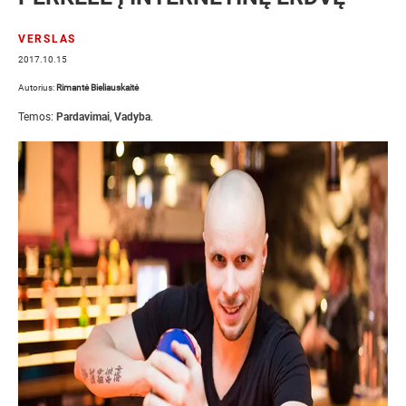
VERSLAS
2017.10.15
Autorius:
Rimantė Bieliauskaitė
Temos:
Pardavimai
,
Vadyba
.