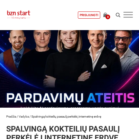
PRISIJUNGTI
0
Pradžia
/
Vadyba
/
Spalvingą kokteilių pasaulį perkėlė į internetinę erdvę
SPALVINGĄ KOKTEILIŲ PASAULĮ
PERKĖLĖ Į INTERNETINĘ ERDVĘ