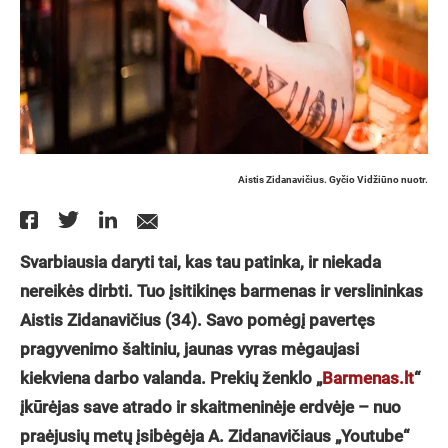
Aistis Zidanavičius. Gyčio Vidžiūno nuotr.
Svarbiausia daryti tai, kas tau patinka, ir niekada
nereikės dirbti. Tuo įsitikinęs barmenas ir verslininkas
Aistis Zidanavičius (34). Savo pomėgį pavertęs
pragyvenimo šaltiniu, jaunas vyras mėgaujasi
kiekviena darbo valanda. Prekių ženklo „
Barmenas.lt
“
įkūrėjas save atrado ir skaitmeninėje erdvėje – nuo
praėjusių metų įsibėgėja A. Zidanavičiaus „Youtube“