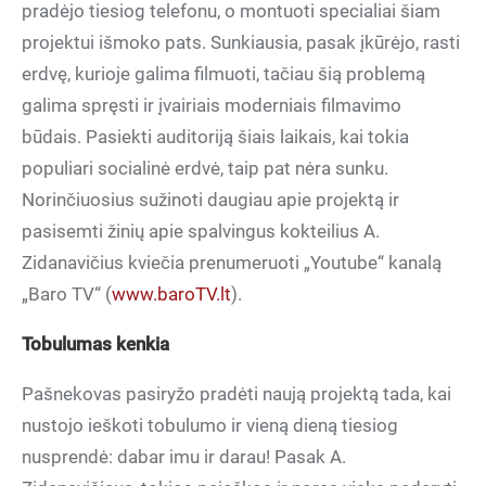
pradėjo tiesiog telefonu, o montuoti specialiai šiam
projektui išmoko pats. Sunkiausia, pasak įkūrėjo, rasti
erdvę, kurioje galima filmuoti, tačiau šią problemą
galima spręsti ir įvairiais moderniais filmavimo
būdais. Pasiekti auditoriją šiais laikais, kai tokia
populiari socialinė erdvė, taip pat nėra sunku.
Norinčiuosius sužinoti daugiau apie projektą ir
pasisemti žinių apie spalvingus kokteilius A.
Zidanavičius kviečia prenumeruoti „Youtube“ kanalą
„Baro TV“ (
www.baroTV.lt
).
Tobulumas kenkia
Pašnekovas pasiryžo pradėti naują projektą tada, kai
nustojo ieškoti tobulumo ir vieną dieną tiesiog
nusprendė: dabar imu ir darau! Pasak A.