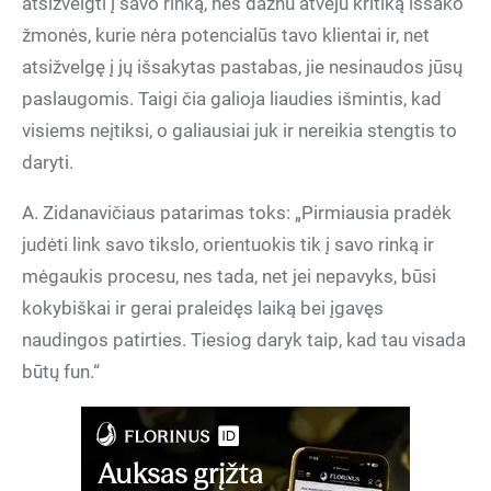
atsižvelgti į savo rinką, nes dažnu atveju kritiką išsako
žmonės, kurie nėra potencialūs tavo klientai ir, net
atsižvelgę į jų išsakytas pastabas, jie nesinaudos jūsų
paslaugomis. Taigi čia galioja liaudies išmintis, kad
visiems neįtiksi, o galiausiai juk ir nereikia stengtis to
daryti.
A. Zidanavičiaus patarimas toks: „Pirmiausia pradėk
judėti link savo tikslo, orientuokis tik į savo rinką ir
mėgaukis procesu, nes tada, net jei nepavyks, būsi
kokybiškai ir gerai praleidęs laiką bei įgavęs
naudingos patirties. Tiesiog daryk taip, kad tau visada
būtų fun.“