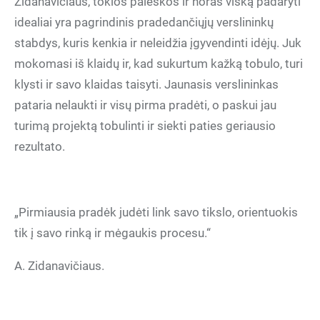
Zidanavičiaus, tokios paieškos ir noras viską padaryti
idealiai yra pagrindinis pradedančiųjų verslininkų
stabdys, kuris kenkia ir neleidžia įgyvendinti idėjų. Juk
mokomasi iš klaidų ir, kad sukurtum kažką tobulo, turi
klysti ir savo klaidas taisyti. Jaunasis verslininkas
pataria nelaukti ir visų pirma pradėti, o paskui jau
turimą projektą tobulinti ir siekti paties geriausio
rezultato.
„Pirmiausia pradėk judėti link savo tikslo, orientuokis
tik į savo rinką ir mėgaukis procesu.“
A. Zidanavičiaus.