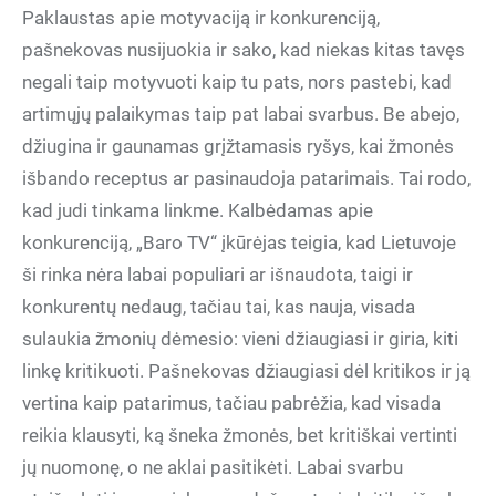
Paklaustas apie motyvaciją ir konkurenciją,
pašnekovas nusijuokia ir sako, kad niekas kitas tavęs
negali taip motyvuoti kaip tu pats, nors pastebi, kad
artimųjų palaikymas taip pat labai svarbus. Be abejo,
džiugina ir gaunamas grįžtamasis ryšys, kai žmonės
išbando receptus ar pasinaudoja patarimais. Tai rodo,
kad judi tinkama linkme. Kalbėdamas apie
konkurenciją, „Baro TV“ įkūrėjas teigia, kad Lietuvoje
ši rinka nėra labai populiari ar išnaudota, taigi ir
konkurentų nedaug, tačiau tai, kas nauja, visada
sulaukia žmonių dėmesio: vieni džiaugiasi ir giria, kiti
linkę kritikuoti. Pašnekovas džiaugiasi dėl kritikos ir ją
vertina kaip patarimus, tačiau pabrėžia, kad visada
reikia klausyti, ką šneka žmonės, bet kritiškai vertinti
jų nuomonę, o ne aklai pasitikėti. Labai svarbu