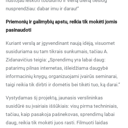
nustojau ieškoti tobulumo ir vieną dieną tiesiog
nusprendžiau: dabar imu ir darau!“
Priemonių ir galimybių apstu, reikia tik mokėti jomis
pasinaudoti
Kuriant verslą ar įgyvendinant naują idėją, visuomet
susiduriama su tam tikrais sunkumais, tačiau A.
Zidanavičius teigia: „Sprendimų yra labai daug:
patarimų pilnas internetas, išleidžiama daugybė
informacinių knygų, organizuojami įvairūs seminarai,
taigi reikia tik dirbti ir domėtis bei tikėti tuo, ką darai.“
Vystydamas šį projektą, jaunasis verslininkas
susidūrė su įvairiais iššūkiais: visų pirma techniniais,
tačiau, kaip pasakoja pašnekovas, sprendimų labai
daug, reikia tik mokėti juos rasti. Filmuoti laidas