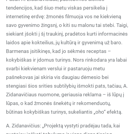
tendencijos, kad šiuo metu viskas persikelia į
internetinę erdvę: žmonės filmuoja vos ne kiekvieną
savo gyvenimo žingsnį, o kiti su malonu tai stebi. Taigi,
siekiant įšokti į šį traukinį, pradėtos kurti informacinės
laidos apie kokteilius, jų kultūrą ir gyvenimą už baro.
Barmenas įsitikinęs, kad jo sėkmės receptas –
kokybiškas ir įdomus turinys. Nors rinkodara yra labai
svarbi kiekvienam verslui ir pastaruoju metu
pašnekovas jai skiria vis daugiau dėmesio bei
stengiasi šios srities subtilybių išmokti pats, tačiau, A.
Zidanavičiaus nuomone, geriausia reklama – iš lūpų į
lūpas, o kad žmonės šnekėtų ir rekomenduotų,
būtinas kokybiškas turinys, sukeliantis „oho“ efektą.
A. Zidanavičius: „Projektą vystyti pradėjau tada, kai