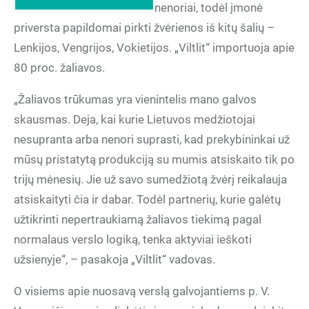
nenoriai, todėl įmonė
priversta papildomai pirkti žvėrienos iš kitų šalių –
Lenkijos, Vengrijos, Vokietijos. „Viltlit“ importuoja apie
80 proc. žaliavos.
„Žaliavos trūkumas yra vienintelis mano galvos
skausmas. Deja, kai kurie Lietuvos medžiotojai
nesupranta arba nenori suprasti, kad prekybininkai už
mūsų pristatytą produkciją su mumis atsiskaito tik po
trijų mėnesių. Jie už savo sumedžiotą žvėrį reikalauja
atsiskaityti čia ir dabar. Todėl partnerių, kurie galėtų
užtikrinti nepertraukiamą žaliavos tiekimą pagal
normalaus verslo logiką, tenka aktyviai ieškoti
užsienyje“, – pasakoja „Viltlit“ vadovas.
O visiems apie nuosavą verslą galvojantiems p. V.