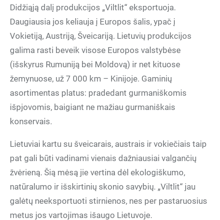
Didžiąją dalį produkcijos „Viltlit“ eksportuoja.
Daugiausia jos keliauja į Europos šalis, ypač į
Vokietiją, Austriją, Šveicariją. Lietuvių produkcijos
galima rasti beveik visose Europos valstybėse
(išskyrus Rumuniją bei Moldovą) ir net kituose
žemynuose, už 7 000 km – Kinijoje. Gaminių
asortimentas platus: pradedant gurmaniškomis
išpjovomis, baigiant ne mažiau gurmaniškais
konservais.
Lietuviai kartu su šveicarais, austrais ir vokiečiais taip
pat gali būti vadinami vienais dažniausiai valgančių
žvėrieną. Šią mėsą jie vertina dėl ekologiškumo,
natūralumo ir išskirtinių skonio savybių. „Viltlit“ jau
galėtų neeksportuoti stirnienos, nes per pastaruosius
metus jos vartojimas išaugo Lietuvoje.