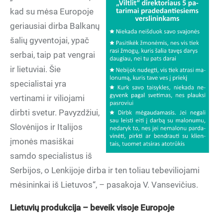
kad su mėsa Europoje
geriausiai dirba Balkanų
šalių gyventojai, ypač
serbai, taip pat vengrai
ir lietuviai. Šie
specialistai yra
vertinami ir viliojami
dirbti svetur. Pavyzdžiui,
Slovėnijos ir Italijos
įmonės masiškai
samdo specialistus iš
Serbijos, o Lenkijoje dirba ir ten toliau tebeviliojami
mėsininkai iš Lietuvos“, – pasakoja V. Vansevičius.
Lietuvių produkcija – beveik visoje Europoje