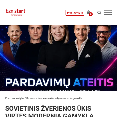
PRISIJUNGTI
0
Pradžia
/
Vadyba
/
Sovietinis žverienos ūkis virtęs modernia gamykla
SOVIETINIS ŽVERIENOS ŪKIS
VIRTĘS MODERNIA GAMYKLA