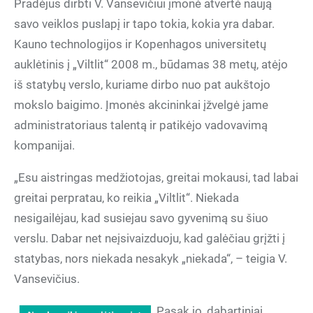
Pradėjus dirbti V. Vansevičiui įmonė atvertė naują
savo veiklos puslapį ir tapo tokia, kokia yra dabar.
Kauno technologijos ir Kopenhagos universitetų
auklėtinis į „Viltlit“ 2008 m., būdamas 38 metų, atėjo
iš statybų verslo, kuriame dirbo nuo pat aukštojo
mokslo baigimo. Įmonės akcininkai įžvelgė jame
administratoriaus talentą ir patikėjo vadovavimą
kompanijai.
„Esu aistringas medžiotojas, greitai mokausi, tad labai
greitai perpratau, ko reikia „Viltlit“. Niekada
nesigailėjau, kad susiejau savo gyvenimą su šiuo
verslu. Dabar net neįsivaizduoju, kad galėčiau grįžti į
statybas, nors niekada nesakyk „niekada“, – teigia V.
Vansevičius.
Pasak jo, dabartiniai