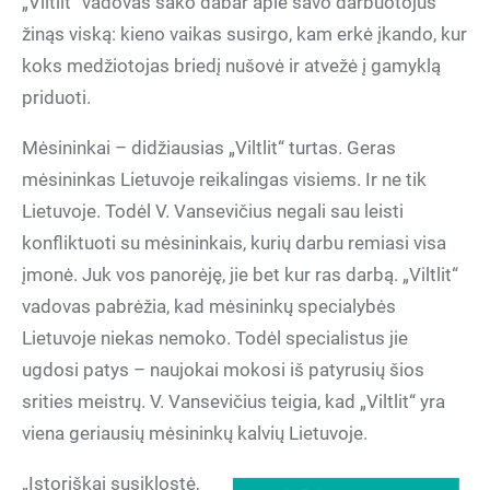
„Viltlit“ vadovas sako dabar apie savo darbuotojus
žinąs viską: kieno vaikas susirgo, kam erkė įkando, kur
koks medžiotojas briedį nušovė ir atvežė į gamyklą
priduoti.
Mėsininkai – didžiausias „Viltlit“ turtas. Geras
mėsininkas Lietuvoje reikalingas visiems. Ir ne tik
Lietuvoje. Todėl V. Vansevičius negali sau leisti
konfliktuoti su mėsininkais, kurių darbu remiasi visa
įmonė. Juk vos panorėję, jie bet kur ras darbą. „Viltlit“
vadovas pabrėžia, kad mėsininkų specialybės
Lietuvoje niekas nemoko. Todėl specialistus jie
ugdosi patys – naujokai mokosi iš patyrusių šios
srities meistrų. V. Vansevičius teigia, kad „Viltlit“ yra
viena geriausių mėsininkų kalvių Lietuvoje.
„Istoriškai susiklostė,