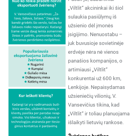
„Viltlit“ akcininkai iki šiol
sulaukia pasiūlymų iš
užsienio dėl įmonės
įsigijimo. Nenuostabu –
juk buvusioje sovietinėje
erdvėje nėra nė vienos
panašios kompanijos, o
artimiausi „Viltlit“
konkurentai už 600 km,
Lenkijoje. Nepaisydamas
užsieniečių vilionių, V.
Vansevičius tikina, kad
„Viltlit“ ir toliau planuojama
išlaikyti lietuvių rankose.