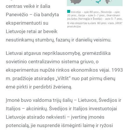
centras veikė ir šalia
Panevėžio – čia bandyta
eksperimentuoti su
Lietuvoje retai ar beveik
nesutinkamų stumbrų, fazanų ir danielių veisimu.
Lietuvai atgavus nepriklausomybę, gremėzdiška
sovietinio centralizavimo sistema griuvo, o
eksperimentus nupūtė rinkos ekonomikos vėjai. 1993
m. pradžioje atsiradęs „Viltlit“ nuo pat pirmų dienų
ėmė pirkti ir perdirbti žvėrieną.
Įmonė buvo valdoma trijų šalių – Lietuvos, Švedijos ir
Italijos – akcininkų. Švedijos ir Italijos investuotojai
Lietuvoje atsirado nekviesti – įvertinę įmonės
potencialą, jie nusprendė išmėginti laimę ir ryžosi