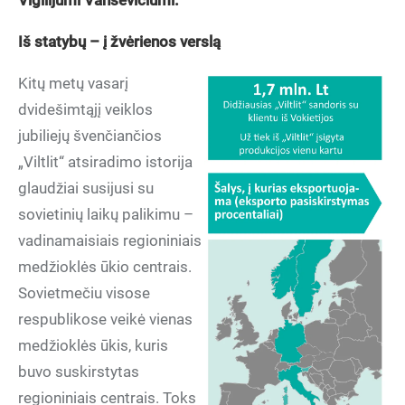
Vigilijumi Vansevičiumi.
Iš statybų – į žvėrienos verslą
Kitų metų vasarį
dvidešimtąjį veiklos
jubiliejų švenčiančios
„Viltlit“ atsiradimo istorija
glaudžiai susijusi su
sovietinių laikų palikimu –
vadinamaisiais regioniniais
medžioklės ūkio centrais.
Sovietmečiu visose
respublikose veikė vienas
medžioklės ūkis, kuris
buvo suskirstytas
regioniniais centrais. Toks