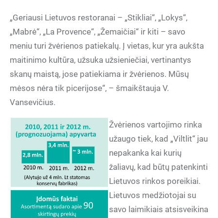
„Geriausi Lietuvos restoranai – „Stikliai“, „Lokys“,
„Mabrė“, „La Provence“, „Žemaičiai“ ir kiti – savo
meniu turi žvėrienos patiekalų. Į vietas, kur yra aukšta
maitinimo kultūra, užsuka užsieniečiai, vertinantys
skanų maistą, jose patiekiama ir žvėrienos. Mūsų
mėsos nėra tik picerijose“, – šmaikštauja V.
Vansevičius.
Žvėrienos vartojimo rinka
užaugo tiek, kad „Viltlit“ jau
nepakanka kai kurių
žaliavų, kad būtų patenkinti
Lietuvos rinkos poreikiai.
Lietuvos medžiotojai su
savo laimikiais atsisveikina