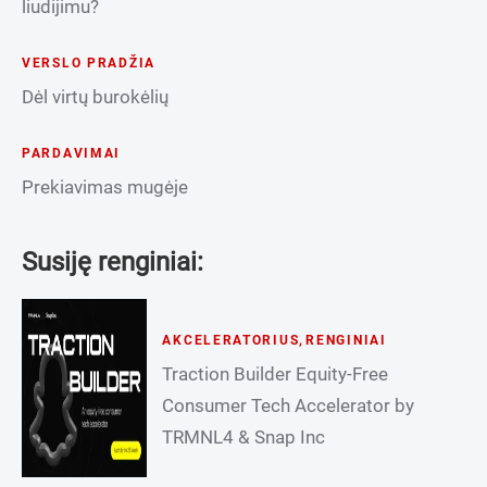
liudijimu?
VERSLO PRADŽIA
Dėl virtų burokėlių
PARDAVIMAI
Prekiavimas mugėje
Susiję renginiai:
AKCELERATORIUS
,
RENGINIAI
Traction Builder Equity-Free
Consumer Tech Accelerator by
TRMNL4 & Snap Inc