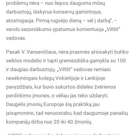
problemų nėra – nuo liepos dauguma mūsų
darbuotojų, išskyrus konservų gamintojus,
atostogauja. Pirmą rugsėjo dieną – vėl į darbą“, –
verslo sezoniškumo ypatumus komentuoja „Viltlit“
vadovas.
Pasak V. Vansevičiaus, nėra prasmės atsisakyti butiko
veiklos modelio ir tapti gremėzdiška gamykla su 100
ir daugiau darbuotojų. „Viltlit“ vadovas remiasi
nesėkmingais kolegų Vokietijoje ir Lenkijoje
pavyzdžiais, kur buvo sukurtos didelės žvėrienos
perdirbimo įmonės, o vėliau jas teko uždaryti.
Daugelis įmonių Europoje šią praktiką jau
įsisąmonino, tad nenuostabu, kad daugumoje panašių
kompanijų dirba nuo 20 iki 40 žmonių.