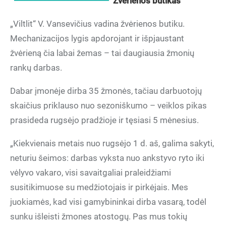
Žvėrienos butikas
„Viltlit“ V. Vansevičius vadina žvėrienos butiku.
Mechanizacijos lygis apdorojant ir išpjaustant
žvėrieną čia labai žemas – tai daugiausia žmonių
rankų darbas.
Dabar įmonėje dirba 35 žmonės, tačiau darbuotojų
skaičius priklauso nuo sezoniškumo – veiklos pikas
prasideda rugsėjo pradžioje ir tęsiasi 5 mėnesius.
„Kiekvienais metais nuo rugsėjo 1 d. aš, galima sakyti,
neturiu šeimos: darbas vyksta nuo ankstyvo ryto iki
vėlyvo vakaro, visi savaitgaliai praleidžiami
susitikimuose su medžiotojais ir pirkėjais. Mes
juokiamės, kad visi gamybininkai dirba vasarą, todėl
sunku išleisti žmones atostogų. Pas mus tokių