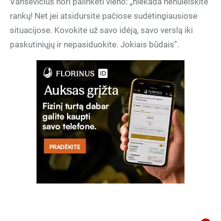
Vansevičius nori palinkėti vieno: „niekada nenuleiskite
rankų! Net jei atsidursite pačiose sudėtingiausiose
situacijose. Kovokite už savo idėją, savo verslą iki
paskutiniųjų ir nepasiduokite. Jokiais būdais”.