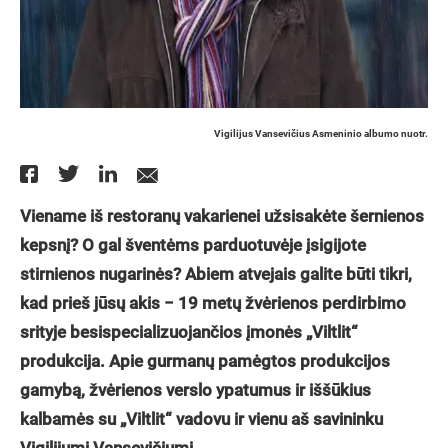
Vigilijus Vansevičius Asmeninio albumo nuotr.
Viename iš restoranų vakarienei užsisakėte šernienos
kepsnį? O gal šventėms parduotuvėje įsigijote
stirnienos nugarinės? Abiem atvejais galite būti tikri,
kad prieš jūsų akis − 19 metų žvėrienos perdirbimo
srityje besispecializuojančios įmonės „Viltlit“
produkcija. Apie gurmanų pamėgtos produkcijos
gamybą, žvėrienos verslo ypatumus ir iššūkius
kalbamės su „Viltlit“ vadovu ir vienu aš savininku