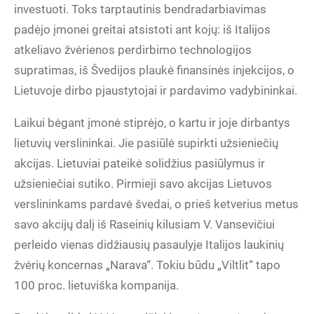
investuoti. Toks tarptautinis bendradarbiavimas
padėjo įmonei greitai atsistoti ant kojų: iš Italijos
atkeliavo žvėrienos perdirbimo technologijos
supratimas, iš Švedijos plaukė finansinės injekcijos, o
Lietuvoje dirbo pjaustytojai ir pardavimo vadybininkai.
Laikui bėgant įmonė stiprėjo, o kartu ir joje dirbantys
lietuvių verslininkai. Jie pasiūlė supirkti užsieniečių
akcijas. Lietuviai pateikė solidžius pasiūlymus ir
užsieniečiai sutiko. Pirmieji savo akcijas Lietuvos
verslininkams pardavė švedai, o prieš ketverius metus
savo akcijų dalį iš Raseinių kilusiam V. Vansevičiui
perleido vienas didžiausių pasaulyje Italijos laukinių
žvėrių koncernas „Narava“. Tokiu būdu „Viltlit“ tapo
100 proc. lietuviška kompanija.