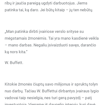
ribų ir jaučia pareigą ugdyti darbuotojus. Jiems
patinka tai, ką daro. Jei būtų kitaip – jų ten nebūtų.
„Man patinka dirbti įvairiose verslo srityse su
mėgstamais žmonėmis. Tai yra mano kasdienė veikla
– mano darbas. Negaliu įsivaizduoti savęs, darančio
ką nors kita.“
W. Buffett.
Kitokie žmonės čiuptų savo milijonus ir spruktų tolyn
nuo darbų. Tačiau W. Buffettui dirbantys įvairaus lygio
vadovai taip nesielgia, nes turi gerą pavyzdį – patį
investuotoją. Viename iš daugelio interviu, kurį davė