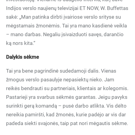
Indijos verslo naujienų televizijai ET NOW, W. Buffettas
sakė: „Man patinka dirbti įvairiose verslo srityse su
mėgstamais žmonėmis. Tai yra mano kasdienė veikla
– mano darbas. Negaliu įsivaizduoti savęs, darančio
ką nors kita.“
Dalykis sėkme
Tai yra bene pagrindinė sudedamoji dalis. Vienas
žmogus verslo pasaulyje nepasiektų nieko. Jam
reikės bendrauti su partneriais, klientais ar kolegomis.
Pastarieji yra svarbus sėkmės garantas. Jeigu pavyks
surinkti gerą komandą – pusė darbo atlikta. Vis dėlto
nereikia pamiršti, kad žmonės, kurie padėjo ar vis dar
padeda siekti svajonės, taip pat nori mėgautis sėkme.