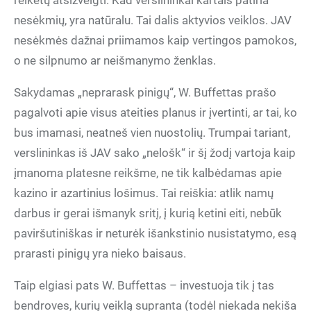
reikėtų atsižvelgti. Kad verslininkai kartais patiria
nesėkmių, yra natūralu. Tai dalis aktyvios veiklos. JAV
nesėkmės dažnai priimamos kaip vertingos pamokos,
o ne silpnumo ar neišmanymo ženklas.
Sakydamas „neprarask pinigų“, W. Buffettas prašo
pagalvoti apie visus ateities planus ir įvertinti, ar tai, ko
bus imamasi, neatneš vien nuostolių. Trumpai tariant,
verslininkas iš JAV sako „nelošk“ ir šį žodį vartoja kaip
įmanoma platesne reikšme, ne tik kalbėdamas apie
kazino ir azartinius lošimus. Tai reiškia: atlik namų
darbus ir gerai išmanyk sritį, į kurią ketini eiti, nebūk
paviršutiniškas ir neturėk išankstinio nusistatymo, esą
prarasti pinigų yra nieko baisaus.
Taip elgiasi pats W. Buffettas – investuoja tik į tas
bendroves, kurių veiklą supranta (todėl niekada nekiša