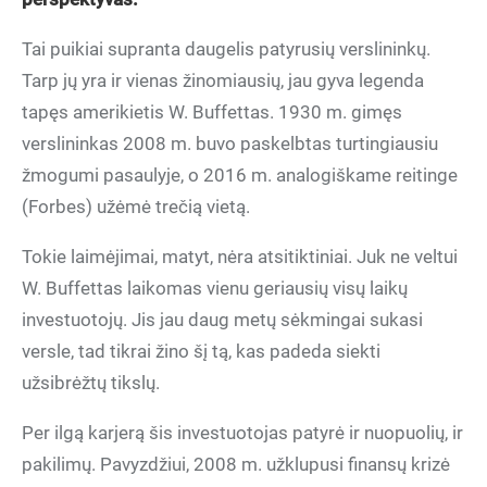
Tai puikiai supranta daugelis patyrusių verslininkų.
Tarp jų yra ir vienas žinomiausių, jau gyva legenda
tapęs amerikietis W. Buffettas. 1930 m. gimęs
verslininkas 2008 m. buvo paskelbtas turtingiausiu
žmogumi pasaulyje, o 2016 m. analogiškame reitinge
(Forbes) užėmė trečią vietą.
Tokie laimėjimai, matyt, nėra atsitiktiniai. Juk ne veltui
W. Buffettas laikomas vienu geriausių visų laikų
investuotojų. Jis jau daug metų sėkmingai sukasi
versle, tad tikrai žino šį tą, kas padeda siekti
užsibrėžtų tikslų.
Per ilgą karjerą šis investuotojas patyrė ir nuopuolių, ir
pakilimų. Pavyzdžiui, 2008 m. užklupusi finansų krizė