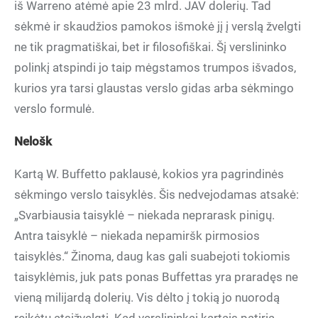
iš Warreno atėmė apie 23 mlrd. JAV dolerių. Tad
sėkmė ir skaudžios pamokos išmokė jį į verslą žvelgti
ne tik pragmatiškai, bet ir filosofiškai. Šį verslininko
polinkį atspindi jo taip mėgstamos trumpos išvados,
kurios yra tarsi glaustas verslo gidas arba sėkmingo
verslo formulė.
Nelošk
Kartą W. Buffetto paklausė, kokios yra pagrindinės
sėkmingo verslo taisyklės. Šis nedvejodamas atsakė:
„Svarbiausia taisyklė – niekada neprarask pinigų.
Antra taisyklė – niekada nepamiršk pirmosios
taisyklės.“ Žinoma, daug kas gali suabejoti tokiomis
taisyklėmis, juk pats ponas Buffettas yra praradęs ne
vieną milijardą dolerių. Vis dėlto į tokią jo nuorodą