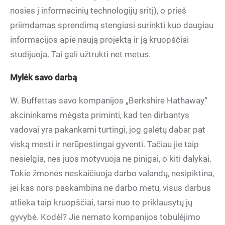
nosies į informacinių technologijų sritį), o prieš
priimdamas sprendimą stengiasi surinkti kuo daugiau
informacijos apie naują projektą ir ją kruopščiai
studijuoja. Tai gali užtrukti net metus.
Mylėk savo darbą
W. Buffettas savo kompanijos „Berkshire Hathaway“
akcininkams mėgsta priminti, kad ten dirbantys
vadovai yra pakankami turtingi, jog galėtų dabar pat
viską mesti ir nerūpestingai gyventi. Tačiau jie taip
nesielgia, nes juos motyvuoja ne pinigai, o kiti dalykai.
Tokie žmonės neskaičiuoja darbo valandų, nesipiktina,
jei kas nors paskambina ne darbo metu, visus darbus
atlieka taip kruopščiai, tarsi nuo to priklausytų jų
gyvybė. Kodėl? Jie nemato kompanijos tobulėjimo