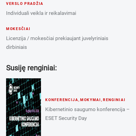
VERSLO PRADŽIA
Individuali veikla ir reikalavimai
MOKESČIAI
Licenzija / mokesčiai prekiaujant juvelyriniais
dirbiniais
Susiję renginiai:
KONFERENCIJA
,
MOKYMAI
,
RENGINIAI
Kibernetinio saugumo konferencija –
ESET Security Day