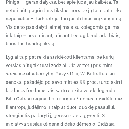
Pinigai – geras dalykas, bet apie juos jau kalbėta. Tai
neturi būti pagrindinis tikslas, nors be jų taip pat nieko
nepasieksi – darbuotojai turi jausti finansinį saugumą.
Vis dėlto pasidalyti laimėjimais su kolegomis galima
ir kitaip – nežeminant, būnant tiesiog bendradarbiais,
kurie turi bendrą tikslą.
Lygiai taip pat reikia atsidėkoti klientams, be kurių
verslas būtų tik tušti žodžiai. Čia vertėtų prisiminti
socialinę atsakomybę. Pavyzdžiui, W. Buffettas jau
senokai pažadėjo po savo mirties 99 proc. turto skirti
labdaros fondams. Jis kartu su kita verslo legenda
Billu Gatesu ragina itin turtingus žmones prisidėti prie
filantropų judėjimo ir taip atiduoti duoklę pasauliui,
stengiantis padaryti jį geresne vieta gyventi. Ši
iniciatyva susilaukė gana didelio dėmesio. Didžiąją