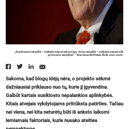
„Svarbiausia taisyklė – niekada neprarask pinigų. Antra taisyklė – niekada nepamiršk
pirmosios taisyklės“ - Warrenas Buffettas flickr.com nuotr.
Sakoma, kad blogų idėjų nėra, o projekto sėkmė
dažniausiai priklauso nuo tų, kurie jį įgyvendina.
Galbūt kartais susiklosto nepalankios aplinkybės.
Kitais atvejais vykdytojams pritrūksta patirties. Tačiau
nei viena, nei kita neturėtų būti iš anksto laikomi
lemiamais faktoriais, kurie nusako ateities
perspektyvas.