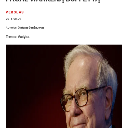
VERSLAS
2016.08.09
Autorius:
Gintaras Gimžauskas
Temos:
Vadyba
.