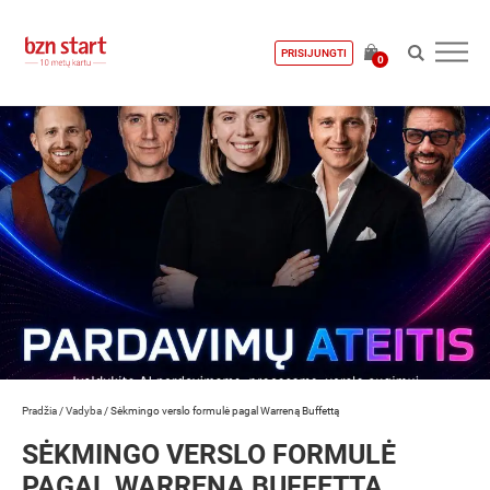
PRISIJUNGTI
0
Pradžia
/
Vadyba
/
Sėkmingo verslo formulė pagal Warreną Buffettą
SĖKMINGO VERSLO FORMULĖ
PAGAL WARRENĄ BUFFETTĄ