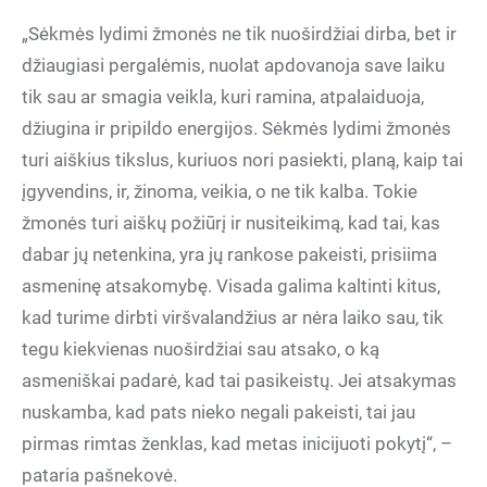
„Sėkmės lydimi žmonės ne tik nuoširdžiai dirba, bet ir
džiaugiasi pergalėmis, nuolat apdovanoja save laiku
tik sau ar smagia veikla, kuri ramina, atpalaiduoja,
džiugina ir pripildo energijos. Sėkmės lydimi žmonės
turi aiškius tikslus, kuriuos nori pasiekti, planą, kaip tai
įgyvendins, ir, žinoma, veikia, o ne tik kalba. Tokie
žmonės turi aiškų požiūrį ir nusiteikimą, kad tai, kas
dabar jų netenkina, yra jų rankose pakeisti, prisiima
asmeninę atsakomybę. Visada galima kaltinti kitus,
kad turime dirbti viršvalandžius ar nėra laiko sau, tik
tegu kiekvienas nuoširdžiai sau atsako, o ką
asmeniškai padarė, kad tai pasikeistų. Jei atsakymas
nuskamba, kad pats nieko negali pakeisti, tai jau
pirmas rimtas ženklas, kad metas inicijuoti pokytį“, –
pataria pašnekovė.