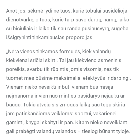
Anot jos, sėkmė lydi ne tuos, kurie tobulai susidėlioja
dienotvarkę, o tuos, kurie tarp savo darbų, namų, laiko
su bičiuliais ir laiko tik sau randa pusiausvyrą, sugeba
išsigryninti tinkamiausias proporcijas.
„Nėra vienos tinkamos formulės, kiek valandų
kiekvienai sričiai skirti. Tai jau kiekvieno asmeninis
poreikis, svarbu tik rūpintis jomis visomis, nes tik
tuomet mes būsime maksimaliai efektyvūs ir darbingi.
Vienam nieko neveikti ir būti vienam bus misija
neįmanoma ir vien nuo minties pasidarys nejauku ar
baugu. Tokiu atveju šis žmogus laiką sau tegu skiria
jam patinkančioms veikloms: sportui, vakarienei
gaminti, knygai skaityti ir pan. Kitam nieko neveikiant
gali prabėgti valandų valandos – tiesiog būnant tyloje,