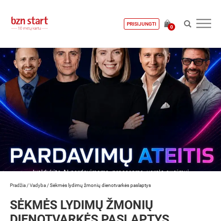
PRISIJUNGTI
0
Pradžia
/
Vadyba
/
Sėkmės lydimų žmonių dienotvarkės paslaptys
SĖKMĖS LYDIMŲ ŽMONIŲ
DIENOTVARKĖS PASLAPTYS