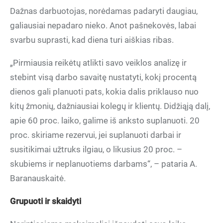
Dažnas darbuotojas, norėdamas padaryti daugiau,
galiausiai nepadaro nieko. Anot pašnekovės, labai
svarbu suprasti, kad diena turi aiškias ribas.
„Pirmiausia reikėtų atlikti savo veiklos analizę ir
stebint visą darbo savaitę nustatyti, kokį procentą
dienos gali planuoti pats, kokia dalis priklauso nuo
kitų žmonių, dažniausiai kolegų ir klientų. Didžiąją dalį,
apie 60 proc. laiko, galime iš anksto suplanuoti. 20
proc. skiriame rezervui, jei suplanuoti darbai ir
susitikimai užtruks ilgiau, o likusius 20 proc. –
skubiems ir neplanuotiems darbams“, – pataria A.
Baranauskaitė.
Grupuoti ir skaidyti