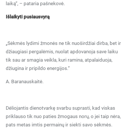
laiką“, – pataria pašnekovė.
Išlaikyti pusiausvyrą
„Sėkmės lydimi žmonės ne tik nuoširdžiai dirba, bet ir
džiaugiasi pergalėmis, nuolat apdovanoja save laiku
tik sau ar smagia veikla, kuri ramina, atpalaiduoja,
džiugina ir pripildo energijos.“
A. Baranauskaitė.
Dėliojantis dienotvarkę svarbu suprasti, kad viskas
priklauso tik nuo paties žmogaus norų, o jei taip nėra,
pats metas imtis permainų ir siekti savo sėkmės.