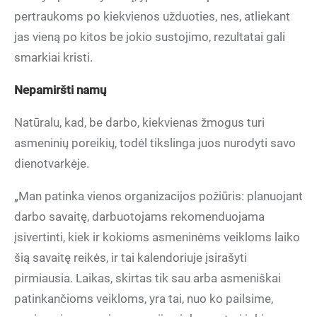
pertraukoms po kiekvienos užduoties, nes, atliekant
jas vieną po kitos be jokio sustojimo, rezultatai gali
smarkiai kristi.
Nepamiršti namų
Natūralu, kad, be darbo, kiekvienas žmogus turi
asmeninių poreikių, todėl tikslinga juos nurodyti savo
dienotvarkėje.
„Man patinka vienos organizacijos požiūris: planuojant
darbo savaitę, darbuotojams rekomenduojama
įsivertinti, kiek ir kokioms asmeninėms veikloms laiko
šią savaitę reikės, ir tai kalendoriuje įsirašyti
pirmiausia. Laikas, skirtas tik sau arba asmeniškai
patinkančioms veikloms, yra tai, nuo ko pailsime,