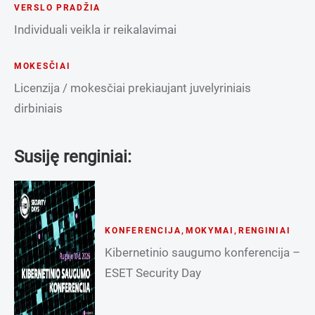
VERSLO PRADŽIA
Individuali veikla ir reikalavimai
MOKESČIAI
Licenzija / mokesčiai prekiaujant juvelyriniais
dirbiniais
Susiję renginiai:
KONFERENCIJA
,
MOKYMAI
,
RENGINIAI
Kibernetinio saugumo konferencija –
ESET Security Day