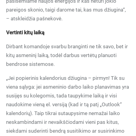
pasisemiame naujos energijos ir kas neturi jokio
pareigos skonio, taigi darome tai, kas mus džiugina“,
– atskleidžia pašnekovė.
Vertinti kitų laiką
Dirbant komandoje svarbu branginti ne tik savo, bet ir
kitų asmeninį laiką, todėl darbus vertėtų planuoti
bendrose sistemose.
„Jei popierinis kalendorius džiugina – pirmyn! Tik su
viena sąlyga: jei asmeninio darbo laiko planavimas yra
susijęs su kolegomis, tada taupykime laiką ir visi
naudokime vieną el. versiją (kad ir tą patį „Outlook“
kalendorių). Taip tikrai sutaupysime nemažai laiko
neskambindami ir nevaikščiodami vieni pas kitus,
siekdami suderinti bendrą susitikimo ar susirinkimo