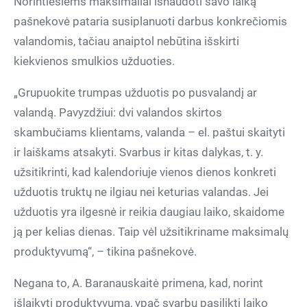
Norintiesiems maksimaliai išnaudoti savo laiką
pašnekovė pataria susiplanuoti darbus konkrečiomis
valandomis, tačiau anaiptol nebūtina išskirti
kiekvienos smulkios užduoties.
„Grupuokite trumpas užduotis po pusvalandį ar
valandą. Pavyzdžiui: dvi valandos skirtos
skambučiams klientams, valanda – el. paštui skaityti
ir laiškams atsakyti. Svarbus ir kitas dalykas, t. y.
užsitikrinti, kad kalendoriuje vienos dienos konkreti
užduotis truktų ne ilgiau nei keturias valandas. Jei
užduotis yra ilgesnė ir reikia daugiau laiko, skaidome
ją per kelias dienas. Taip vėl užsitikriname maksimalų
produktyvumą“, – tikina pašnekovė.
Negana to, A. Baranauskaitė primena, kad, norint
išlaikyti produktyvumą, ypač svarbu pasilikti laiko