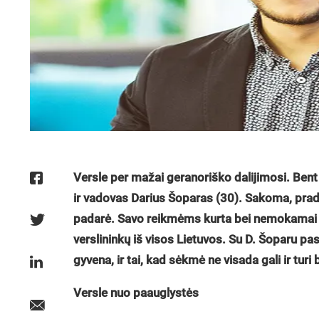
Versle per mažai geranoriško dalijimosi. Bent j
ir vadovas Darius Šoparas (30). Sakoma, pradė
padarė. Savo reikmėms kurta bei nemokamai
verslininkų iš visos Lietuvos. Su D. Šoparu pasi
gyvena, ir tai, kad sėkmė ne visada gali ir tur
Versle nuo paauglystės