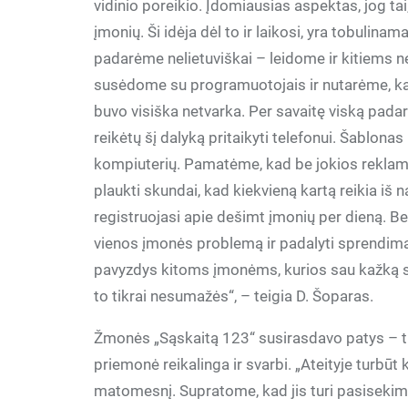
vidinio poreikio. Įdomiausias aspektas, jog ta
įmonių. Ši idėja dėl to ir laikosi, yra tobulina
padarėme nelietuviškai – leidome ir kitiems 
susėdome su programuotojais ir nutarėme, kad 
buvo visiška netvarka. Per savaitę viską pad
reikėtų šį dalyką pritaikyti telefonui. Šablonas
kompiuterių. Pamatėme, kad be jokios reklam
plaukti skundai, kad kiekvieną kartą reikia iš n
registruojasi apie dešimt įmonių per dieną. B
vienos įmonės problemą ir padalyti sprendimą
pavyzdys kitoms įmonėms, kurios sau kažką su
to tikrai nesumažės“, – teigia D. Šoparas.
Žmonės „Sąskaitą 123“ susirasdavo patys – tie
priemonė reikalinga ir svarbi. „Ateityje turbūt
matomesnį. Supratome, kad jis turi pasisekimą.