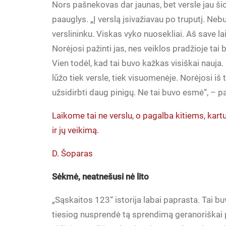
Nors pašnekovas dar jaunas, bet versle jau šio
paauglys. „Į verslą įsivažiavau po truputį. Neb
verslininku. Viskas vyko nuosekliai. Aš save la
Norėjosi pažinti jas, nes veiklos pradžioje tai
Vien todėl, kad tai buvo kažkas visiškai nauja.
lūžo tiek versle, tiek visuomenėje. Norėjosi iš
užsidirbti daug pinigų. Ne tai buvo esmė“, – pa
Laikome tai ne verslu, o pagalba kitiems, kart
ir jų veikimą.
D. Šoparas
Sėkmė, neatnešusi nė lito
„Sąskaitos 123“ istorija labai paprasta. Tai
tiesiog nusprendė tą sprendimą geranoriškai pas