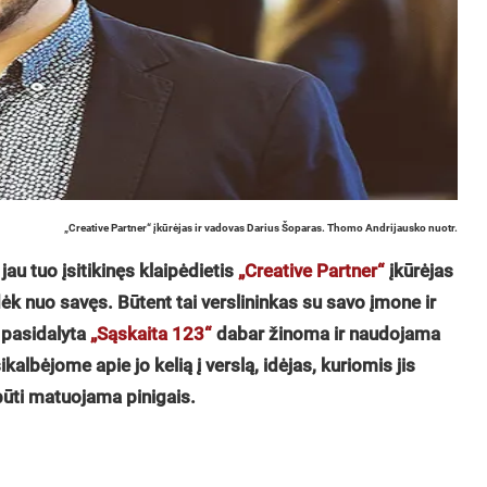
„Creative Partner“ įkūrėjas ir vadovas Darius Šoparas. Thomo Andrijausko nuotr.
au tuo įsitikinęs klaipėdietis
„Creative Partner“
įkūrėjas
k nuo savęs. Būtent tai verslininkas su savo įmone ir
 pasidalyta
„Sąskaita 123“
dabar žinoma ir naudojama
kalbėjome apie jo kelią į verslą, idėjas, kuriomis jis
i būti matuojama pinigais.