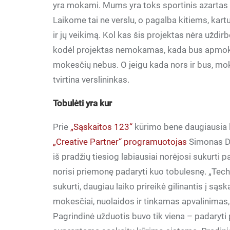
yra mokami. Mums yra toks sportinis azartas 
Laikome tai ne verslu, o pagalba kitiems, kart
ir jų veikimą. Kol kas šis projektas nėra uždir
kodėl projektas nemokamas, kada bus apmok
mokesčių nebus. O jeigu kada nors ir bus, mokes
tvirtina verslininkas.
Tobulėti yra kur
Prie
„Sąskaitos 123“
kūrimo bene daugiausia l
„Creative Partner“ programuotojas
Simonas Di
iš pradžių tiesiog labiausiai norėjosi sukurti 
norisi priemonę padaryti kuo tobulesnę. „Tech
sukurti, daugiau laiko prireikė gilinantis į są
mokesčiai, nuolaidos ir tinkamas apvalinimas
Pagrindinė užduotis buvo tik viena – padaryti