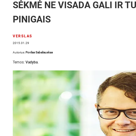
SĖKMĖ NE VISADA GALI IR 
PINIGAIS
VERSLAS
2015.01.29
Autorius:
Povilas Sabaliauskas
Temos:
Vadyba
.