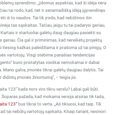
problemų sprendimo. „Įdomus aspektas, kad ši idėja nėra
čiau tai rodo, kad, net ir senamadišką idėją įgyvendinęs
rėti iš to naudos. Tai tik įrodo, kad nebūtinos itin
inėja tas sąskaitas. Tačiau, jeigu tu tai padarysi geriau,
 Kartais ir startuoliai galėtų daug daugiau pasiekti su
geriau. Čia gal ir priminimas, kad nereikėtų projektų
i tiesiog kažkas paleidžiama ir prašoma už tai pinigų. O
 masės vartotojų. Visgi stebime panašias tendencijas
agento“ buvo pristatytas visiškai nemokamai ir dabar
 Mano galva, įmonės tikrai galėtų daugiau dalytis. Tai
r didintų įmonės žinomumą“, – teigia jis.
ita 123“ kada nors virs tikru verslu? Labai gali būti.
. Šoparas pažada, kad mokama versija atsiras tik tada,
aita 123“
bus tikrai to verta. „Aš tikiuosi, kad taip. Tik
ad tai nebūtų vartotojų sąskaita. Kitaip tariant, nesinori