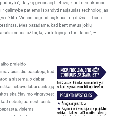
padaryti šį dalyką geriausią Lietuvoje, bet nemokamai.
u ir galimybe patiems išbandyti naujausias technologijas
bęs nė lito. Vienas pagrindinių klausimų dažnai ir būna,
estintas. Mes pažadame, kad bent metus jokių
čiai nebus už tai, ką vartotojai jau turi dabar“, –
aiko praleido
mavičius. Jis pasakoja, kad
patogią sistemą, o dabar
niškai nebuvo labai sunku ją
skaitos skaičiavimo vingrybes:
, kad nebūtų pamesti centai.
 paprastą, visiems