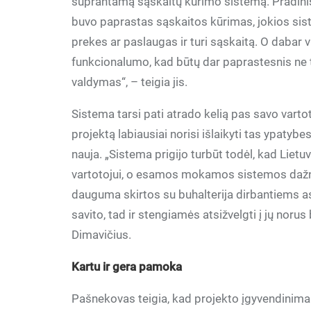
suprantamą sąskaitų kūrimo sistemą. Pradini
buvo paprastas sąskaitos kūrimas, jokios sis
prekes ar paslaugas ir turi sąskaitą. O dabar v
funkcionalumo, kad būtų dar paprastesnis ne t
valdymas“, – teigia jis.
Sistema tarsi pati atrado kelią pas savo varto
projektą labiausiai norisi išlaikyti tas ypatybes
nauja. „Sistema prigijo turbūt todėl, kad Lie
vartotojui, o esamos mokamos sistemos dažnia
dauguma skirtos su buhalterija dirbantiems as
savito, tad ir stengiamės atsižvelgti į jų noru
Dimavičius.
Kartu ir gera pamoka
Pašnekovas teigia, kad projekto įgyvendinimas 