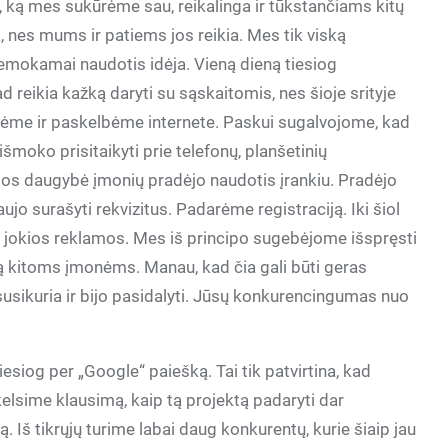
i, ką mes sukūrėme sau, reikalinga ir tūkstančiams kitų
ma, nes mums ir patiems jos reikia. Mes tik viską
nemokamai naudotis idėja. Vieną dieną tiesiog
reikia kažką daryti su sąskaitomis, nes šioje srityje
arėme ir paskelbėme internete. Paskui sugalvojome, kad
 išmoko prisitaikyti prie telefonų, planšetinių
os daugybė įmonių pradėjo naudotis įrankiu. Pradėjo
aujo surašyti rekvizitus. Padarėme registraciją. Iki šiol
e jokios reklamos. Mes iš principo sugebėjome išspręsti
 kitoms įmonėms. Manau, kad čia gali būti geras
sikuria ir bijo pasidalyti. Jūsų konkurencingumas nuo
siog per „Google“ paiešką. Tai tik patvirtina, kad
 kelsime klausimą, kaip tą projektą padaryti dar
 Iš tikrųjų turime labai daug konkurentų, kurie šiaip jau