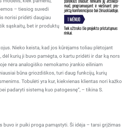
s modelis, kiek pamenu,
temos – tiesiog suvedi
is norisi pridėti daugiau
ik sąskaitų, bet ir produktų
tojus. Nieko keista, kad jos kūrėjams toliau plėtojant
, dėl kurių ji buvo pamėgta, o kartu pridėti ir dar ką nors
tuvoje nėra analogiško nemokamo įrankio eiliniam
usiai būna griozdiškos, turi daug funkcijų, kurių
menims. Tobulėti yra kur, kiekvienas klientas nori kažko
s bei padaryti sistemą kuo patogesnę“, – tikina S.
buvo ir puiki proga pamąstyti. Ši idėja – tarsi grįžimas