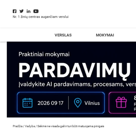
Nr. 1 žinių centras augančiam verslui
VERSLAS
MOKYMAI
Pradžia
/
Vadyba
/
Sėkmė ne visada gali ir turi būti matuojama pinigais