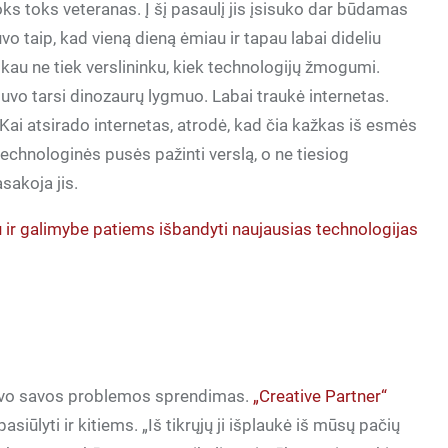
ks toks veteranas. Į šį pasaulį jis įsisuko dar būdamas
uvo taip, kad vieną dieną ėmiau ir tapau labai dideliu
ikau ne tiek verslininku, kiek technologijų žmogumi.
 buvo tarsi dinozaurų lygmuo. Labai traukė internetas.
 Kai atsirado internetas, atrodė, kad čia kažkas iš esmės
 technologinės pusės pažinti verslą, o ne tiesiog
sakoja jis.
u ir galimybe patiems išbandyti naujausias technologijas
 buvo savos problemos sprendimas.
„Creative Partner“
iūlyti ir kitiems. „Iš tikrųjų ji išplaukė iš mūsų pačių