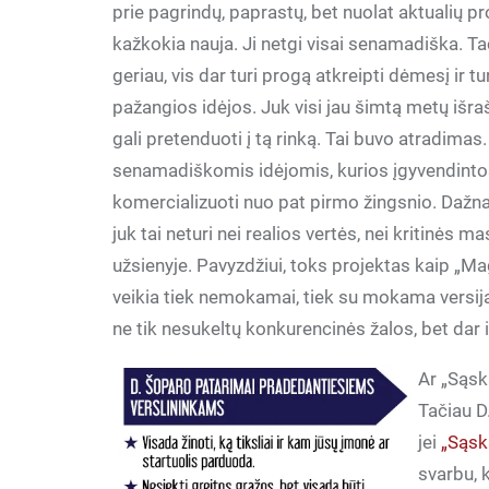
prie pagrindų, paprastų, bet nuolat aktualių 
kažkokia nauja. Ji netgi visai senamadiška. Ta
geriau, vis dar turi progą atkreipti dėmesį ir tu
pažangios idėjos. Juk visi jau šimtą metų išraš
gali pretenduoti į tą rinką. Tai buvo atradimas.
senamadiškomis idėjomis, kurios įgyvendintos 
komercializuoti nuo pat pirmo žingsnio. Dažna
juk tai neturi nei realios vertės, nei kritinės
užsienyje. Pavyzdžiui, toks projektas kaip „M
veikia tiek nemokamai, tiek su mokama versija.
ne tik nesukeltų konkurencinės žalos, bet dar i
Ar „Sąska
Tačiau D
jei
„Sąsk
svarbu, k